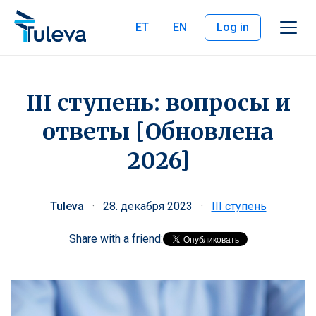
Skip to content
ET
EN
Log in
III ступень: вопросы и
ответы [Oбновлена
2026]
Tuleva
·
28. декабря 2023
·
III ступень
Share with a friend: