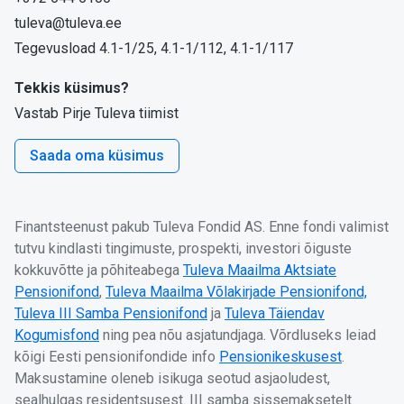
tuleva@tuleva.ee
Tegevusload 4.1-1/25, 4.1-1/112, 4.1-1/117
Tekkis küsimus?
Vastab Pirje Tuleva tiimist
Saada oma küsimus
Finantsteenust pakub Tuleva Fondid AS. Enne fondi valimist
tutvu kindlasti tingimuste, prospekti, investori õiguste
kokkuvõtte ja põhiteabega
Tuleva Maailma Aktsiate
Pensionifond
,
Tuleva Maailma Võlakirjade Pensionifond,
Tuleva III Samba Pensionifond
ja
Tuleva Täiendav
Kogumisfond
ning pea nõu asjatundjaga. Võrdluseks leiad
kõigi Eesti pensionifondide info
Pensionikeskusest
.
Maksustamine oleneb isikuga seotud asjaoludest,
sealhulgas residentsusest. III samba sissemaksetelt