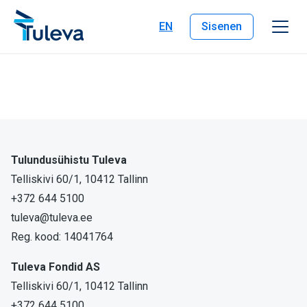
Liigu edasi sisu juurde
EN
Sisenen
Tulundusühistu Tuleva
Telliskivi 60/1, 10412 Tallinn
+372 644 5100
tuleva@tuleva.ee
Reg. kood: 14041764
Tuleva Fondid AS
Telliskivi 60/1, 10412 Tallinn
+372 644 5100