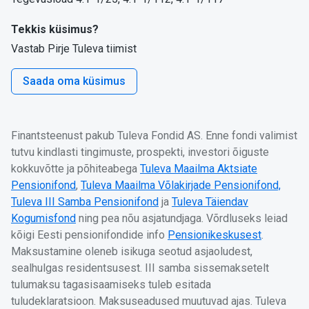
Tekkis küsimus?
Vastab Pirje Tuleva tiimist
Saada oma küsimus
Finantsteenust pakub Tuleva Fondid AS. Enne fondi valimist
tutvu kindlasti tingimuste, prospekti, investori õiguste
kokkuvõtte ja põhiteabega
Tuleva Maailma Aktsiate
Pensionifond
,
Tuleva Maailma Võlakirjade Pensionifond,
Tuleva III Samba Pensionifond
ja
Tuleva Täiendav
Kogumisfond
ning pea nõu asjatundjaga. Võrdluseks leiad
kõigi Eesti pensionifondide info
Pensionikeskusest
.
Maksustamine oleneb isikuga seotud asjaoludest,
sealhulgas residentsusest. III samba sissemaksetelt
tulumaksu tagasisaamiseks tuleb esitada
tuludeklaratsioon. Maksuseadused muutuvad ajas. Tuleva