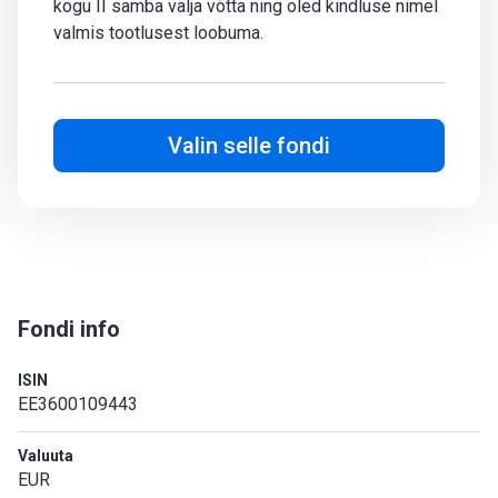
kogu II samba välja võtta ning oled kindluse nimel
valmis tootlusest loobuma.
Valin selle fondi
Fondi info
ISIN
EE3600109443
Valuuta
EUR