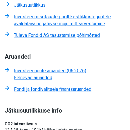
Jätkusuutlikkus
Investeerimisotsuste poolt kestlikkusteguritele
avaldatava negatiivse mõju mittearvestamine
Tuleva Fondid AS tasustamise põhimõtted
Aruanded
Investeeringute aruanded (06.2026)
Eelnevad aruanded
Fondi ja fondivalitseja finantsaruanded
Jätkusuutlikkuse info
CO2 intensiivsus