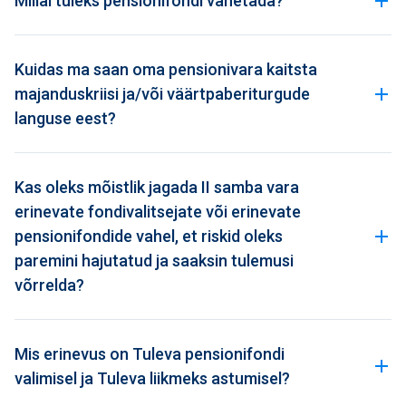
Millal tuleks pensionifondi vahetada?
Kuidas ma saan oma pensionivara kaitsta
majanduskriisi ja/või väärtpaberiturgude
languse eest?
Kas oleks mõistlik jagada II samba vara
erinevate fondivalitsejate või erinevate
pensionifondide vahel, et riskid oleks
paremini hajutatud ja saaksin tulemusi
võrrelda?
Mis erinevus on Tuleva pensionifondi
valimisel ja Tuleva liikmeks astumisel?