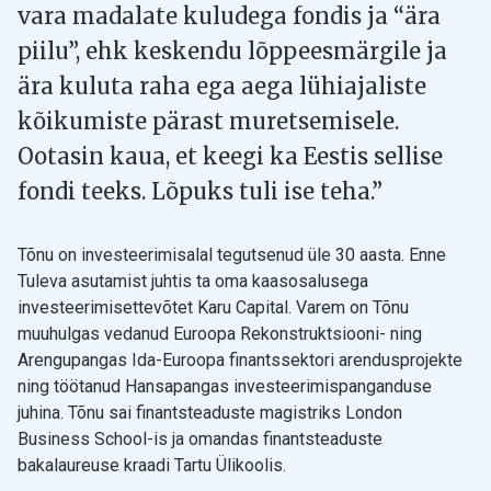
vara madalate kuludega fondis ja “ära
piilu”, ehk keskendu lõppeesmärgile ja
ära kuluta raha ega aega lühiajaliste
kõikumiste pärast muretsemisele.
Ootasin kaua, et keegi ka Eestis sellise
fondi teeks. Lõpuks tuli ise teha.”
Tõnu on investeerimisalal tegutsenud üle 30 aasta. Enne
Tuleva asutamist juhtis ta oma kaasosalusega
investeerimisettevõtet Karu Capital. Varem on Tõnu
muuhulgas vedanud Euroopa Rekonstruktsiooni- ning
Arengupangas Ida-Euroopa finantssektori arendusprojekte
ning töötanud Hansapangas investeerimispanganduse
juhina. Tõnu sai finantsteaduste magistriks London
Business School-is ja omandas finantsteaduste
bakalaureuse kraadi Tartu Ülikoolis.