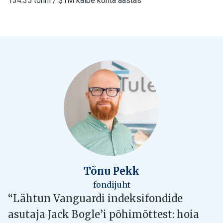
134.35 tonni / $1M käibe kohta aastas
Tõnu Pekk
fondijuht
“Lähtun Vanguardi indeksifondide
asutaja Jack Bogle’i põhimõttest: hoia