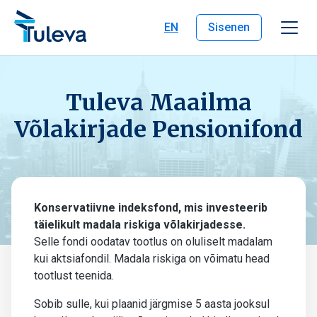
Liigu edasi sisu juurde
EN
Sisenen
Tuleva Maailma
Võlakirjade Pensionifond
Konservatiivne indeksfond, mis investeerib
täielikult madala riskiga võlakirjadesse.
Selle fondi oodatav tootlus on oluliselt madalam
kui aktsiafondil. Madala riskiga on võimatu head
tootlust teenida.
Sobib sulle, kui plaanid järgmise 5 aasta jooksul