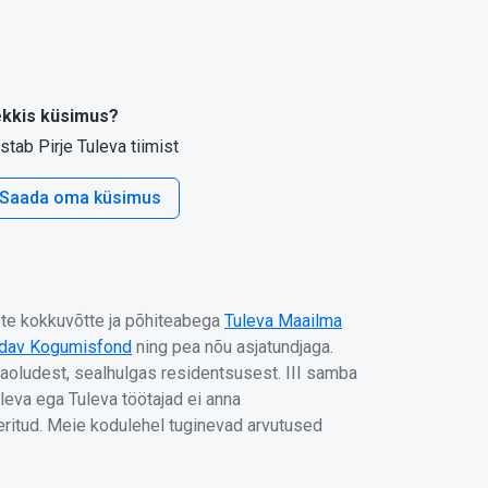
kkis küsimus?
stab Pirje Tuleva tiimist
Saada oma küsimus
uste kokkuvõtte ja põhiteabega
Tuleva Maailma
ndav Kogumisfond
ning pea nõu asjatundjaga.
aoludest, sealhulgas residentsusest. III samba
eva ega Tuleva töötajad ei anna
eeritud. Meie kodulehel tuginevad arvutused