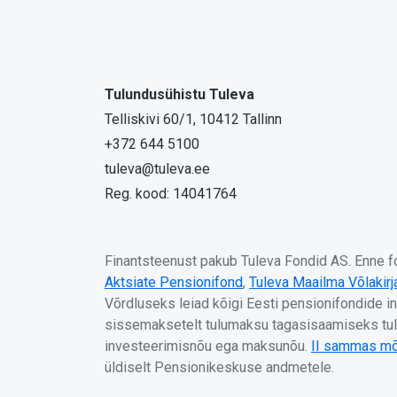
Tulundusühistu Tuleva
Telliskivi 60/1, 10412 Tallinn
+372 644 5100
tuleva@tuleva.ee
Reg. kood: 14041764
Finantsteenust pakub Tuleva Fondid AS. Enne fon
Aktsiate Pensionifond
,
Tuleva Maailma Võlakir
Võrdluseks leiad kõigi Eesti pensionifondide i
sissemaksetelt tulumaksu tagasisaamiseks tule
investeerimisnõu ega maksunõu.
II sammas mõ
üldiselt Pensionikeskuse andmetele.