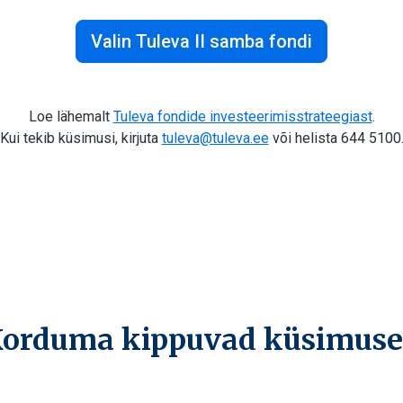
Valin Tuleva II samba fondi
Loe lähemalt
Tuleva fondide investeerimisstrateegiast
.
Kui tekib küsimusi, kirjuta
tuleva@tuleva.ee
või helista 644 5100
orduma kippuvad küsimus