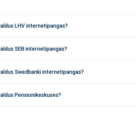
valdus LHV internetipangas?
valdus SEB internetipangas?
valdus Swedbanki internetipangas?
valdus Pensionikeskuses?