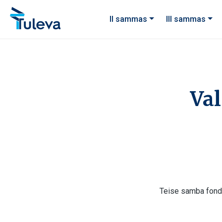
Liigu edasi sisu juurde
II sammas
III sammas
Val
Teise samba fondi