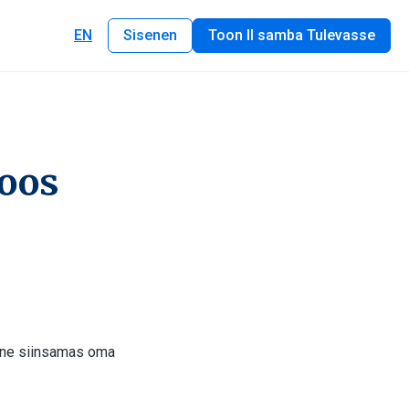
EN
Sisenen
Toon II samba Tulevasse
koos
sene siinsamas oma