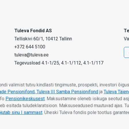
Tuleva Fondid AS
Te
Telliskivi 60/1, 10412 Tallinn
Va
+372 644 5100
tuleva@tuleva.ee
Tegevusload 4.1-1/25, 4.1-1/112, 4.1-1/117
di valimist tutvu kindlasti tingimuste, prospekti, investori õig
jade Pensionifond,
Tuleva III Samba Pensionifond
ja
Tuleva Täie
nfo
Pensionikeskusest
. Maksustamine oleneb isikuga seotud asj
b esitada tuludeklaratsioon. Maksuseadused muutuvad ajas. Tul
jutab sinu I sammast
. Üheski Tuleva fondis pole tootlus garant