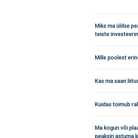
Miks ma üldse pe
teiste investeer
Mille poolest eri
Kas ma saan liitu
Kuidas toimub ra
Ma kogun või plaa
peaksin astuma k