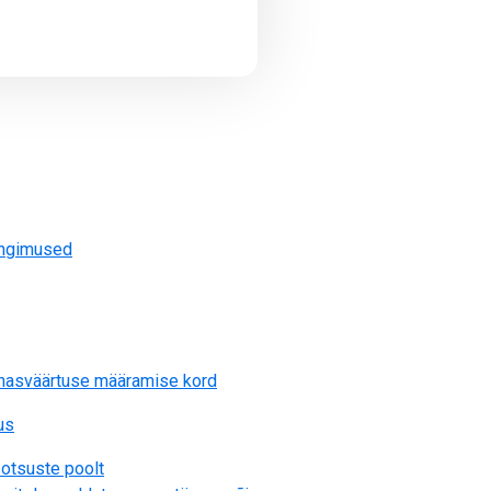
ingimused
uhasväärtuse määramise kord
us
otsuste poolt