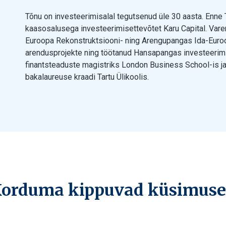
Tõnu on investeerimisalal tegutsenud üle 30 aasta. Enne 
kaasosalusega investeerimisettevõtet Karu Capital. Va
Euroopa Rekonstruktsiooni- ning Arengupangas Ida-Euroo
arendusprojekte ning töötanud Hansapangas investeerimi
finantsteaduste magistriks London Business School-is j
bakalaureuse kraadi Tartu Ülikoolis.
orduma kippuvad küsimus