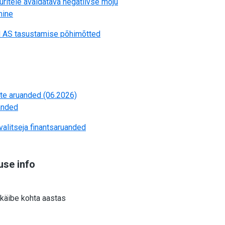
uritele avaldatava negatiivse mõju
mine
d AS tasustamise põhimõtted
te aruanded (06.2026)
anded
valitseja finantsaruanded
use info
 käibe kohta aastas