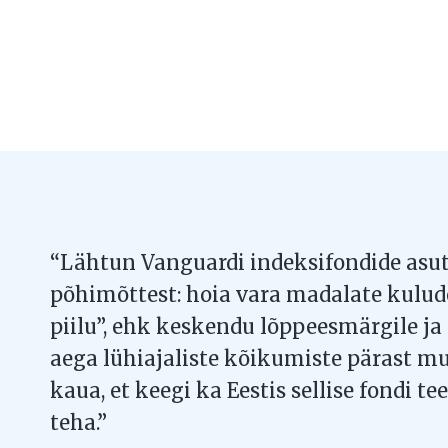
“Lähtun Vanguardi indeksifondide asuta
põhimõttest: hoia vara madalate kulude
piilu”, ehk keskendu lõppeesmärgile ja
aega lühiajaliste kõikumiste pärast mu
kaua, et keegi ka Eestis sellise fondi te
teha.”