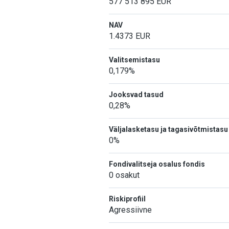
577 513 895
EUR
NAV
1.4373
EUR
Valitsemistasu
0,179%
Jooksvad tasud
0,28%
Väljalasketasu ja tagasivõtmistasu
0%
Fondivalitseja osalus fondis
0 osakut
Riskiprofiil
Agressiivne