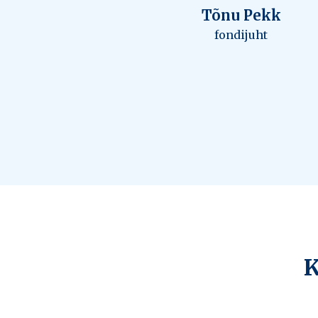
Tõnu Pekk
fondijuht
K