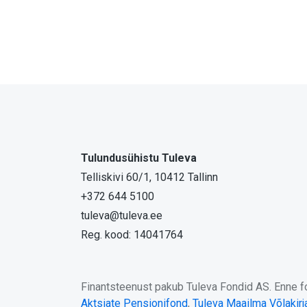
Tulundusühistu Tuleva
Telliskivi 60/1, 10412 Tallinn
+372 644 5100
tuleva@tuleva.ee
Reg. kood: 14041764
Finantsteenust pakub Tuleva Fondid AS. Enne fon
Aktsiate Pensionifond
,
Tuleva Maailma Võlakir