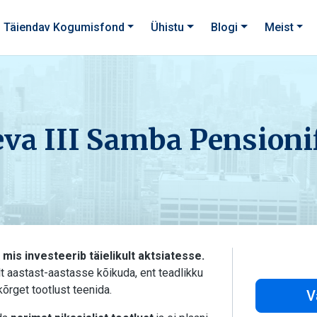
Täiendav Kogumisfond
Ühistu
Blogi
Meist
eva III Samba Pensioni
mis investeerib täielikult aktsiatesse.
ult aastast-aastasse kõikuda, ent teadlikku
kõrget tootlust teenida.
V