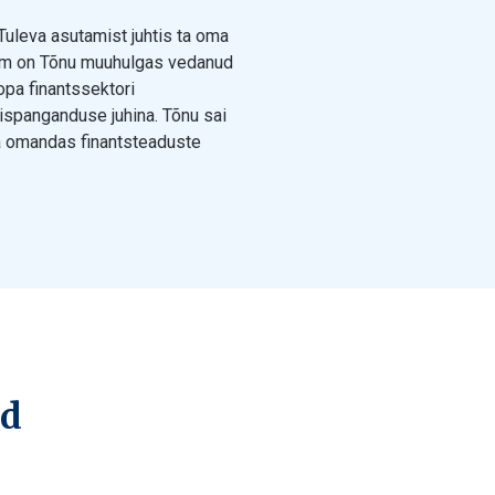
Tuleva asutamist juhtis ta oma
rem on Tõnu muuhulgas vedanud
pa finantssektori
spanganduse juhina. Tõnu sai
a omandas finantsteaduste
ed