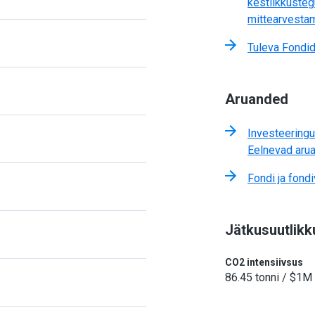
kestlikkusteg
mittearvesta
Tuleva Fondi
Aruanded
Investeeringu
Eelnevad aru
Fondi ja fondi
Jätkusuutlikk
CO2 intensiivsus
86.45 tonni / $1M