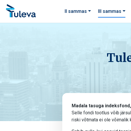
Liigu edasi sisu juurde
II sammas
III sammas
Tul
Madala tasuga indeksfond, 
Selle fondi tootlus võib järs
riski võtmata ei ole võimalik 