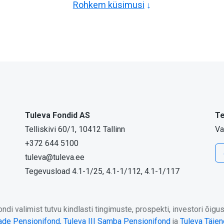
Rohkem küsimusi
Tuleva Fondid AS
Te
Telliskivi 60/1, 10412 Tallinn
Va
+372 644 5100
tuleva@tuleva.ee
Tegevusload 4.1-1/25, 4.1-1/112, 4.1-1/117
di valimist tutvu kindlasti tingimuste, prospekti, investori õig
jade Pensionifond,
Tuleva III Samba Pensionifond
ja
Tuleva Täie