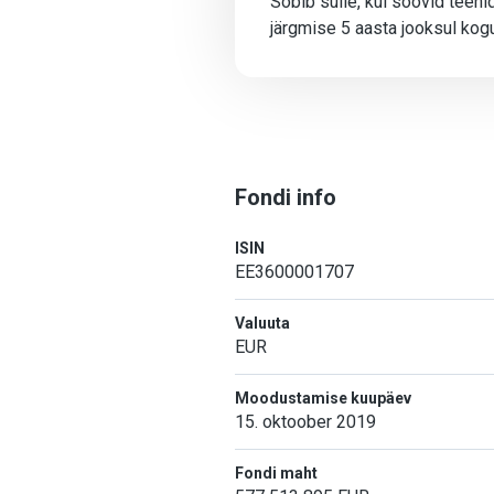
Sobib sulle, kui soovid teen
järgmise 5 aasta jooksul kogu
Fondi info
ISIN
EE3600001707
Valuuta
EUR
Moodustamise kuupäev
15. oktoober 2019
Fondi maht