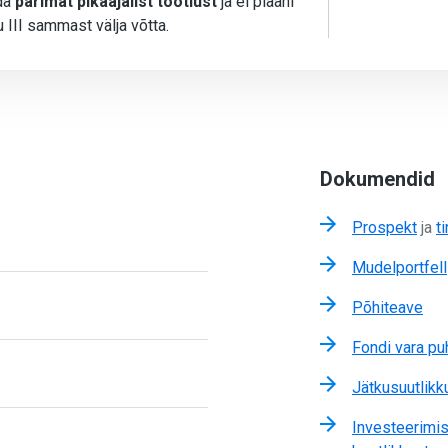
ida
parimat pikaajalist tootlust
ja ei plaani
 III sammast välja võtta.
Dokumendid
Prospekt
ja
t
Mudelportfell
Põhiteave
Fondi vara p
Jätkusuutlikk
Investeerimis