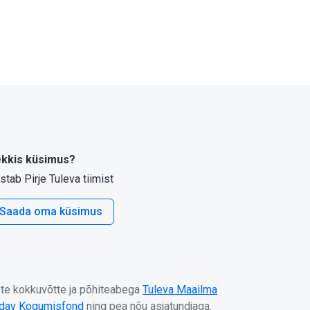
kkis küsimus?
stab Pirje Tuleva tiimist
Saada oma küsimus
uste kokkuvõtte ja põhiteabega
Tuleva Maailma
ndav Kogumisfond
ning pea nõu asjatundjaga.