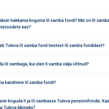
aksin hakkama koguma III samba fondi? Mis on III samba
imistoodete ees?
neb Tuleva III samba fond teistest III samba fondidest?
da III sambaga, kui olen II samba välja võtnud?
ha kandmine III samba fondi?
nin koguda II ja III sambasse Tuleva pensionifondis. Ka
a Tuleva liikmeks?