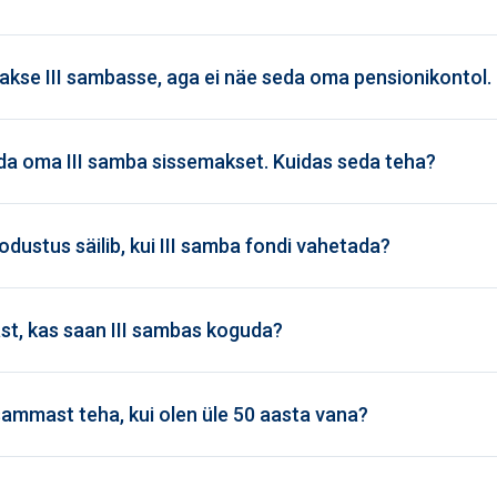
akse III sambasse, aga ei näe seda oma pensionikontol.
a oma III samba sissemakset. Kuidas seda teha?
ustus säilib, kui III samba fondi vahetada?
st, kas saan III sambas koguda?
sammast teha, kui olen üle 50 aasta vana?