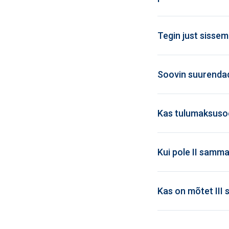
Tegin just sissem
Soovin suurendad
Kas tulumaksusood
Kui pole II samma
Kas on mõtet III 