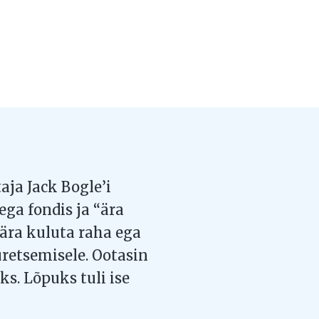
ja Jack Bogle’i
ga fondis ja “ära
 ära kuluta raha ega
retsemisele. Ootasin
eks. Lõpuks tuli ise