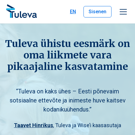
Liigu edasi sisu juurde
EN
Sisenen
Tuleva ühistu eesmärk on
oma liikmete vara
pikaajaline kasvatamine
“Tuleva on kaks ühes – Eesti põnevaim
sotsiaalne ettevõte ja inimeste huve kaitsev
kodanikuühendus.”
Taavet Hinrikus
, Tuleva ja Wise’i kaasasutaja