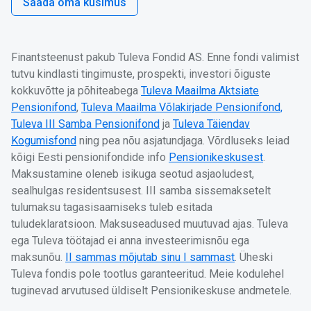
Saada oma küsimus
Finantsteenust pakub Tuleva Fondid AS. Enne fondi valimist
tutvu kindlasti tingimuste, prospekti, investori õiguste
kokkuvõtte ja põhiteabega
Tuleva Maailma Aktsiate
Pensionifond
,
Tuleva Maailma Võlakirjade Pensionifond,
Tuleva III Samba Pensionifond
ja
Tuleva Täiendav
Kogumisfond
ning pea nõu asjatundjaga. Võrdluseks leiad
kõigi Eesti pensionifondide info
Pensionikeskusest
.
Maksustamine oleneb isikuga seotud asjaoludest,
sealhulgas residentsusest. III samba sissemaksetelt
tulumaksu tagasisaamiseks tuleb esitada
tuludeklaratsioon. Maksuseadused muutuvad ajas. Tuleva
ega Tuleva töötajad ei anna investeerimisnõu ega
maksunõu.
II sammas mõjutab sinu I sammast
. Üheski
Tuleva fondis pole tootlus garanteeritud. Meie kodulehel
tuginevad arvutused üldiselt Pensionikeskuse andmetele.