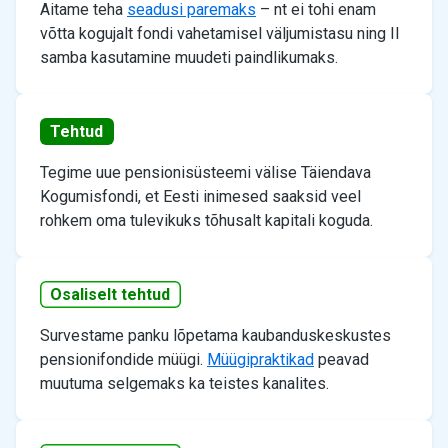
Aitame teha
seadusi paremaks
– nt ei tohi enam
võtta kogujalt fondi vahetamisel väljumistasu ning II
samba kasutamine muudeti paindlikumaks.
Tehtud
Tegime uue pensionisüsteemi välise Täiendava
Kogumisfondi, et Eesti inimesed saaksid veel
rohkem oma tulevikuks tõhusalt kapitali koguda.
Osaliselt tehtud
Survestame panku lõpetama kaubanduskeskustes
pensionifondide müügi.
Müügipraktikad
peavad
muutuma selgemaks ka teistes kanalites.