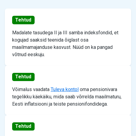
Tehtud
Madalate tasudega II ja III samba indeksfondid, et
kogujad saaksid teenida õiglast osa
maailmamajanduse kasvust. Nüüd on ka pangad
võtnud eeskuju.
Tehtud
Võimalus vaadata
Tuleva kontol
oma pensionivara
tegelikku käekäiku, mida saab võrrelda maailmaturu,
Eesti inflatsiooni ja teiste pensionifondidega.
Tehtud