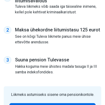
liitumisavaldus
Tuleva liikmeks võib saada iga täisealine inimene,
kellel pole kehtivat kriminaalkaristust.
Maksa ühekordne liitumistasu 125 eurot
2
See on kõigi Tuleva liikmete panus meie ühise
ettevõtte arendusse.
Suuna pension Tulevasse
3
Hakka koguma meie ühistes madala tasuga II ja III
samba indeksfondides.
Liikmeks astumiseks sisene oma pensionikontole.