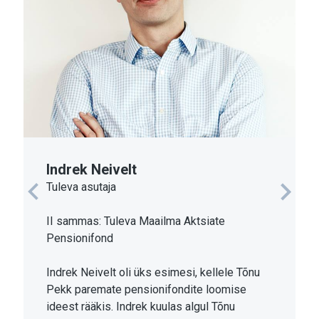
Indrek Neivelt
Tuleva asutaja
Previous
Next
II sammas: Tuleva Maailma Aktsiate
Pensionifond
Indrek Neivelt oli üks esimesi, kellele Tõnu
Pekk paremate pensionifondite loomise
ideest rääkis. Indrek kuulas algul Tõnu