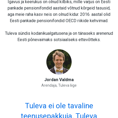
Igavus ja keerukus on olnud kilbiks, mille varjus on Eesti
pankade pensionifondid aastaid võtnud kõrgeid tasusid,
aga meie raha kasv neis on olnud kidur. 2016. aastal olid
Eesti pankade pensionifondid OECD riikide kehvimad.
Tuleva sündis kodanikualgatusena ja on tänaseks arenenud
Eesti põnevaimaks sotsiaalseks ettevõtteks.
Jordan Valdma
Arendaja, Tuleva liige
Tuleva ei ole tavaline
teenusepakkuja. Tuleva