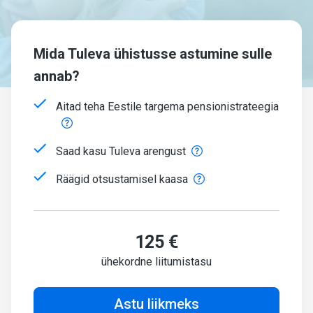
Mida Tuleva ühistusse astumine sulle
annab?
Aitad teha Eestile targema pensionistrateegia
Saad kasu Tuleva arengust
Räägid otsustamisel kaasa
125 €
ühekordne liitumistasu
Astu liikmeks