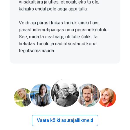
viisakalt ära ja ütles, et nojah, eks ta ole;
kahjuks endal pole aega appi tulla.
Veidi aja pärast kiikas Indrek siiski huvi
pärast internetipangas oma pensionikontole.
See, mida ta seal nägi, oli talle šokk. Ta
helistas Tõnule ja nad otsustasid koos
tegutsema asuda.
Vaata kõiki asutajaliikmeid