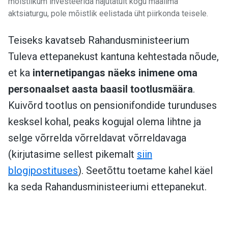
mõistlikum investeerida hajutatult kogu maailma
aktsiaturgu, pole mõistlik eelistada üht piirkonda teisele.
Teiseks kavatseb Rahandusministeerium
Tuleva ettepanekust kantuna kehtestada nõude,
et ka
internetipangas näeks inimene oma
personaalset aasta baasil tootlusmäära
.
Kuivõrd tootlus on pensionifondide turunduses
kesksel kohal, peaks kogujal olema lihtne ja
selge võrrelda võrreldavat võrreldavaga
(kirjutasime sellest pikemalt
siin
blogipostituses
). Seetõttu toetame kahel käel
ka seda Rahandusministeeriumi ettepanekut.