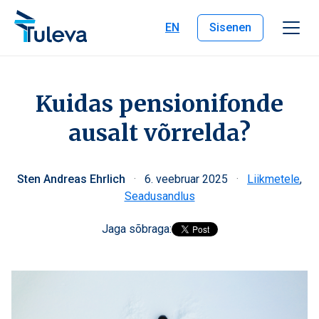
Liigu edasi sisu juurde
EN
Sisenen
Kuidas pensionifonde
ausalt võrrelda?
Sten Andreas Ehrlich
·
6. veebruar 2025
·
Liikmetele
,
Seadusandlus
Jaga sõbraga: