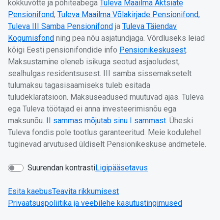
kokkuvõtte ja põhiteabega
Tuleva Maailma Aktsiate
Pensionifond
,
Tuleva Maailma Võlakirjade Pensionifond,
Tuleva III Samba Pensionifond
ja
Tuleva Täiendav
Kogumisfond
ning pea nõu asjatundjaga. Võrdluseks leiad
kõigi Eesti pensionifondide info
Pensionikeskusest
.
Maksustamine oleneb isikuga seotud asjaoludest,
sealhulgas residentsusest. III samba sissemaksetelt
tulumaksu tagasisaamiseks tuleb esitada
tuludeklaratsioon. Maksuseadused muutuvad ajas. Tuleva
ega Tuleva töötajad ei anna investeerimisnõu ega
maksunõu.
II sammas mõjutab sinu I sammast
. Üheski
Tuleva fondis pole tootlus garanteeritud. Meie kodulehel
tuginevad arvutused üldiselt Pensionikeskuse andmetele.
Suurendan kontrasti
Ligipääsetavus
Esita kaebus
Teavita rikkumisest
Privaatsuspoliitika ja veebilehe kasutustingimused