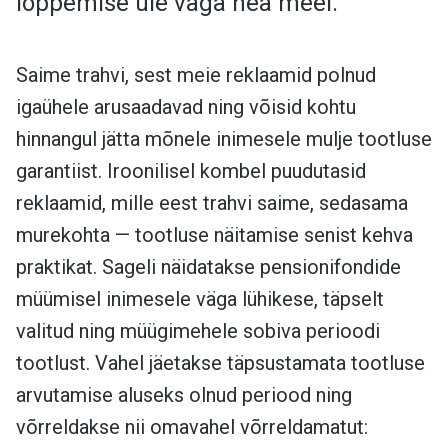
lõppemise üle väga hea meel.
Saime trahvi, sest meie reklaamid polnud
igaühele arusaadavad ning võisid kohtu
hinnangul jätta mõnele inimesele mulje tootluse
garantiist. Iroonilisel kombel puudutasid
reklaamid, mille eest trahvi saime, sedasama
murekohta — tootluse näitamise senist kehva
praktikat. Sageli näidatakse pensionifondide
müümisel inimesele väga lühikese, täpselt
valitud ning müügimehele sobiva perioodi
tootlust. Vahel jäetakse täpsustamata tootluse
arvutamise aluseks olnud periood ning
võrreldakse nii omavahel võrreldamatut: