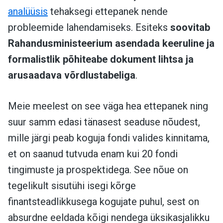
analüüsis
tehaksegi ettepanek nende
probleemide lahendamiseks.
Esiteks
soovitab
Rahandusministeerium asendada keeruline ja
formalistlik põhiteabe dokument lihtsa ja
arusaadava võrdlustabeliga
.
Meie meelest on see väga hea ettepanek ning
suur samm edasi tänasest seaduse nõudest,
mille järgi peab koguja fondi valides kinnitama,
et on saanud tutvuda enam kui 20 fondi
tingimuste ja prospektidega. See nõue on
tegelikult sisutühi isegi kõrge
finantsteadlikkusega kogujate puhul, sest on
absurdne eeldada kõigi nendega üksikasjalikku