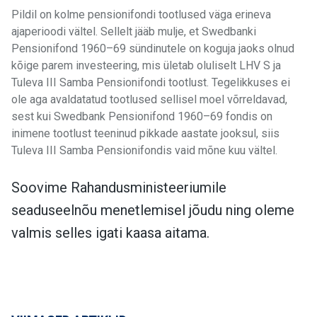
Pildil on kolme pensionifondi tootlused väga erineva
ajaperioodi vältel. Sellelt jääb mulje, et Swedbanki
Pensionifond 1960–69 sündinutele on koguja jaoks olnud
kõige parem investeering, mis ületab oluliselt LHV S ja
Tuleva III Samba Pensionifondi tootlust. Tegelikkuses ei
ole aga avaldatatud tootlused sellisel moel võrreldavad,
sest kui Swedbank Pensionifond 1960–69 fondis on
inimene tootlust teeninud pikkade aastate jooksul, siis
Tuleva III Samba Pensionifondis vaid mõne kuu vältel.
Soovime Rahandusministeeriumile
seaduseelnõu menetlemisel jõudu ning oleme
valmis selles igati kaasa aitama.