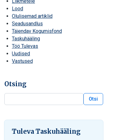
Liikmetele
Lood
Olulisemad artiklid
Seadusandlus
Täiendav Kogumisfond
Taskuhääling
Töö Tulevas
Uudised
Vastused
Otsing
Otsi
Otsi blogist
Tuleva Taskuhääling