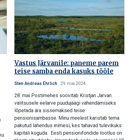
Vastus Järvanile: paneme parem
teise samba enda kasuks tööle
Sten Andreas Ehrlich
29. mai 2024
28. mai Postimehes soovitab Kristjan Järvan
valitsusele eelarve puudujäägi vähendamiseks
lõpetada ära sissemaksed teise
pensionisambasse. Minu meelest karistab tema
u
pakutud lahendus inimesi, kes tahavad tulevikuks
kapitali koguda. Eesti pensionifondide tootlus on
ku