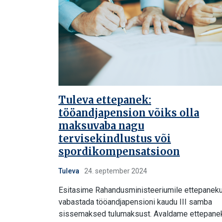
Tuleva ettepanek:
tööandjapension võiks olla
maksuvaba nagu
tervisekindlustus või
spordikompensatsioon
Tuleva
24. september 2024
Esitasime Rahandusministeeriumile ettepanek
vabastada tööandjapensioni kaudu III samba
sissemaksed tulumaksust. Avaldame ettepane