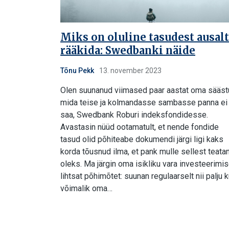
Miks on oluline tasudest ausalt
rääkida: Swedbanki näide
Tõnu Pekk
13. november 2023
Olen suunanud viimased paar aastat oma sääst
mida teise ja kolmandasse sambasse panna ei
saa, Swedbank Roburi indeksfondidesse.
Avastasin nüüd ootamatult, et nende fondide
tasud olid põhiteabe dokumendi järgi ligi kaks
korda tõusnud ilma, et pank mulle sellest teata
oleks. Ma järgin oma isikliku vara investeerimis
lihtsat põhimõtet: suunan regulaarselt nii palju k
võimalik oma…