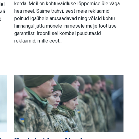
korda. Meil on kohtuvaidluse lõppemise üle väga
del
hea meel. Saime trahvi, sest meie reklaamid
li.
polnud igaühele arusaadavad ning võisid kohtu
t
hinnangul jätta mõnele inimesele mulje tootluse
garantiist. Iroonilisel kombel puudutasid
reklaamid, mille eest…
e