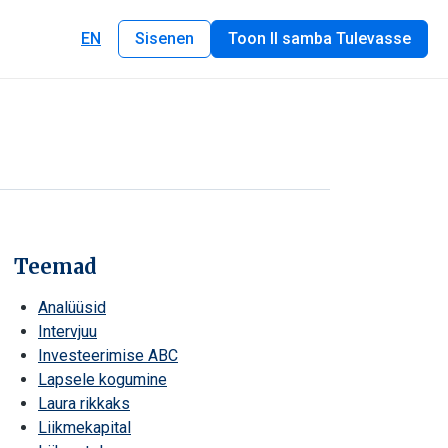
EN
Sisenen
Toon II samba Tulevasse
Teemad
Analüüsid
Intervjuu
Investeerimise ABC
Lapsele kogumine
Laura rikkaks
Liikmekapital