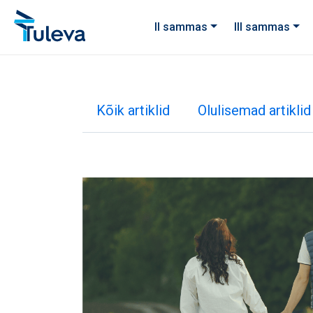
Liigu edasi sisu juurde
II sammas
III sammas
Kõik artiklid
Olulisemad artiklid