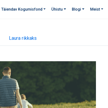
Täiendav Kogumisfond
Ühistu
Blogi
Meist
Laura rikkaks