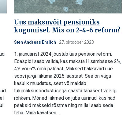
Uus maksuvõit pensioniks
kogumisel. Mis on 2-4-6 reform?
Sten Andreas Ehrlich
27. oktoober 2023
ud,
1. jaanuarist 2024 jõustub uus pensionireform.
Edaspidi saab valida, kas maksta II sambasse 2%,
4% või 6% oma palgast. Maksed hakkavad uue
soovi järgi liikuma 2025. aastast. See on väga
kasulik muudatus, sest võimaldab
nud
tulumaksusoodustusega säästa tänasest veelgi
el
rohkem. Mõned liikmed on juba uurinud, kas nad
ui
peaksid makseid tõstma ning millal saab seda
teha. Mina kavatsen…