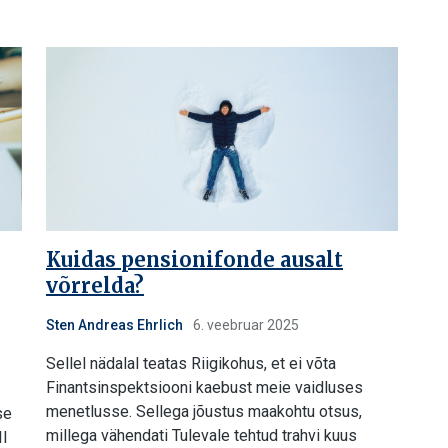
Kuidas pensionifonde ausalt
võrrelda?
Sten Andreas Ehrlich
6. veebruar 2025
Sellel nädalal teatas Riigikohus, et ei võta
Finantsinspektsiooni kaebust meie vaidluses
menetlusse. Sellega jõustus maakohtu otsus,
se
millega vähendati Tulevale tehtud trahvi kuus
II