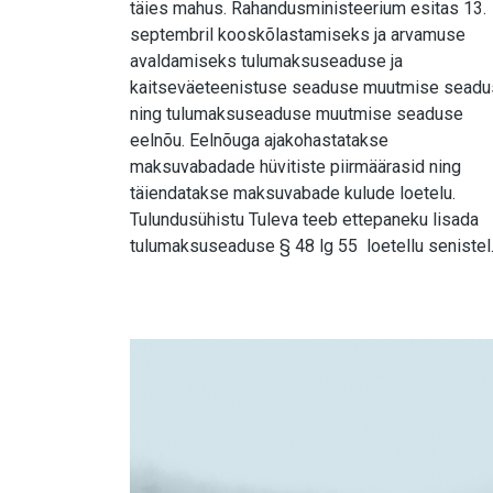
täies mahus. Rahandusministeerium esitas 13.
septembril kooskõlastamiseks ja arvamuse
avaldamiseks tulumaksuseaduse ja
kaitseväeteenistuse seaduse muutmise sead
ning tulumaksuseaduse muutmise seaduse
eelnõu. Eelnõuga ajakohastatakse
maksuvabadade hüvitiste piirmäärasid ning
täiendatakse maksuvabade kulude loetelu.
Tulundusühistu Tuleva teeb ettepaneku lisada
tulumaksuseaduse § 48 lg 55 loetellu seniste