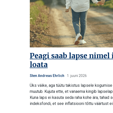
Peagi saab lapse nimel 
loata
Sten Andreas Ehrlich
1. juuni 2026
Üks väike, aga tüütu takistus lapsele kogumise 
muutub. Kujuta ette, et vanaema kingib lapsel
Kuna laps ei kasuta seda raha kohe ära, tahad s
indeksfondi, et see inflatsiooni tõttu väärtust e