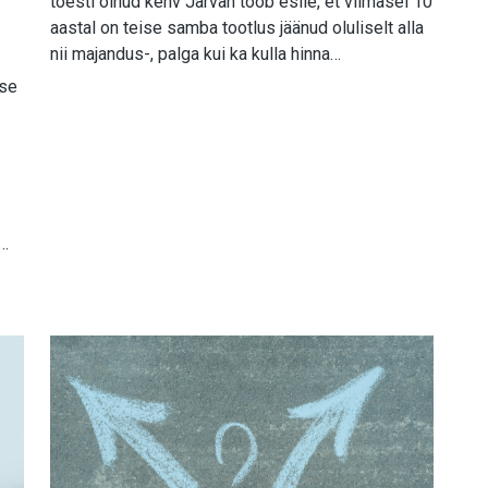
tõesti olnud kehv Järvan toob esile, et viimasel 10
aastal on teise samba tootlus jäänud oluliselt alla
nii majandus-, palga kui ka kulla hinna…
use
l…