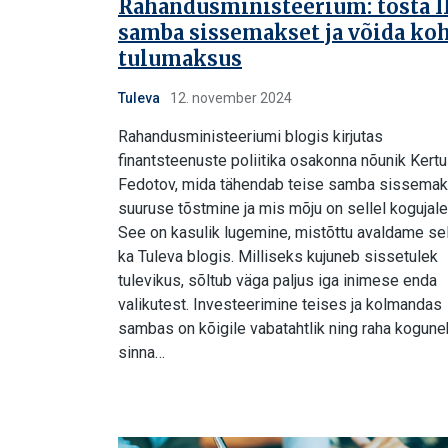
Rahandusministeerium: tõsta I
samba sissemakset ja võida ko
tulumaksus
Tuleva
12. november 2024
Rahandusministeeriumi blogis kirjutas
finantsteenuste poliitika osakonna nõunik Kertu
Fedotov, mida tähendab teise samba sissema
suuruse tõstmine ja mis mõju on sellel kogujale
See on kasulik lugemine, mistõttu avaldame se
ka Tuleva blogis. Milliseks kujuneb sissetulek
tulevikus, sõltub väga paljus iga inimese enda
valikutest. Investeerimine teises ja kolmandas
sambas on kõigile vabatahtlik ning raha kogune
sinna…