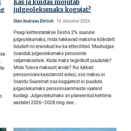
I
Kas ja kuidas mõjutab
he
julgeolekumaks kogujat?
Sten Andreas Ehrlich
14. oktoober 2024
Peagi kehtestatakse Eestis 2% suurune
julgeolekumaks, mida hakkavad maksma kõikidelt
tuludelt nii eraisikud kui ka ettevõtted. Muuhulgas
lisandub julgeolekumaks pensionite
kse
väljamaksetele. Keda maks tegelikult puudutab?
.
Mida Tuleva maksust arvab? Kui lükkad
lle
pensionivara kasutamist edasi, siis maksu ei
lisandu Suuremat osa kogujatest ei puuduta
julgeolekumaks pensionisammaste vaatest
kuidagi. Julgeolekumaks on planeeritud kehtima
b
aastatel 2026–2028 ning see…