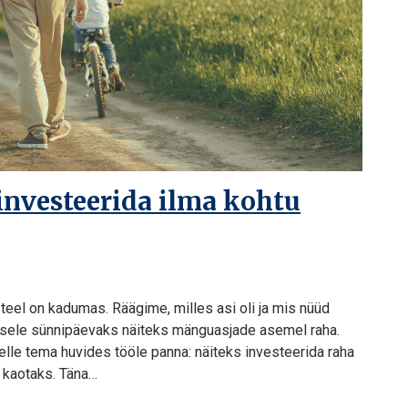
investeerida ilma kohtu
teel on kadumas. Räägime, milles asi oli ja mis nüüd
apsele sünnipäevaks näiteks mänguasjade asemel raha.
elle tema huvides tööle panna: näiteks investeerida raha
i kaotaks. Täna…