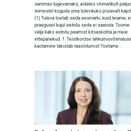
sammas tugevamaks, aidates võimalikult palju
inimestel koguda oma tulevikuks piisavalt kapita
(1) Tuleva toetab seda eesmärki, kuid leiame, e
praegusel kujul eelnõu seda ei saavuta. Toome
välja kaks eelnõu peamist kitsaskohta ja meie
ettepanekud. 1. Teistkordse lahkumisvõimalus
kaotamine takistab taasliitumist Toetame…