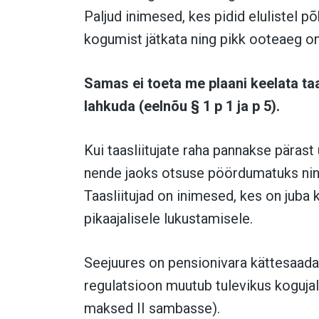
Paljud inimesed, kes pidid elulistel p
kogumist jätkata ning pikk ooteaeg o
Samas ei toeta me plaani keelata taa
lahkuda (eelnõu
§ 1 p 1 ja p 5)
.
Kui taasliitujate raha pannakse pärast u
nende jaoks otsuse pöördumatuks ning
Taasliitujad on inimesed, kes on juba
pikaajalisele lukustamisele.
Seejuures on pensionivara kättesaadav
regulatsioon muutub tulevikus kogujal
maksed II sambasse).