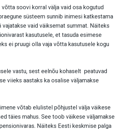
võtta soovi korral välja vaid osa kogutud
t praegune süsteem sunnib inimesi katkestama
kui vajatakse vaid väiksemat summat. Näiteks
sionivarast kasutusele, et tasuda esimese
ks ei pruugi olla vaja võtta kasutusele kogu
usele vastu, sest eelnõu kohaselt peatuvad
e viieks aastaks ka osalise väljamakse
inimene võtab elulistel põhjustel välja väikese
sed täies mahus. See toob väikese väljamakse
 pensionivaras. Näiteks Eesti keskmise palga