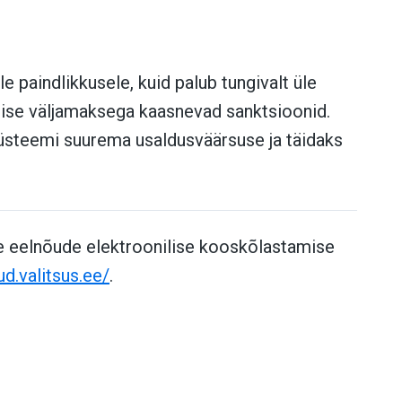
 paindlikkusele, kuid palub tungivalt üle
alise väljamaksega kaasnevad sanktsioonid.
üsteemi suurema usaldusväärsuse ja täidaks
e eelnõude elektroonilise kooskõlastamise
ud.valitsus.ee/
.