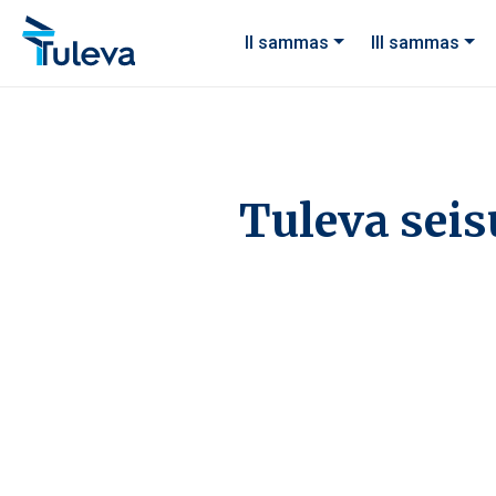
Liigu edasi sisu juurde
II sammas
III sammas
Tuleva sei