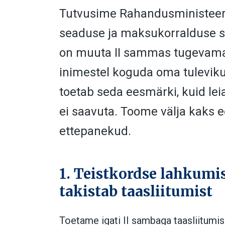
Tutvusime Rahandusministeer
seaduse ja maksukorralduse 
on muuta II sammas tugevamaks
inimestel koguda oma tulevikuk
toetab seda eesmärki, kuid lei
ei saavuta. Toome välja kaks 
ettepanekud.
1. Teistkordse lahkum
takistab taasliitumist
Toetame igati II sambaga taasliitumis