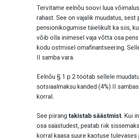
Tervitame eelnõu soovi luua võimalus 
rahast. See on vajalik muudatus, ses
pensionikogumise täielikult ka siis, 
võib olla inimesel vaja võtta osa pen
kodu ostmisel omafinantseering. Selle
II
samba vara.
Eelnõu § 1 p 2 töötab sellele muudat
sotsiaalmaksu kanded (4%) II
sambass
korral.
See piirang
takistab säästmist
. Kui 
osa säästudest, peatab riik sissemak
korral kaasa suure kaotuse tulevases