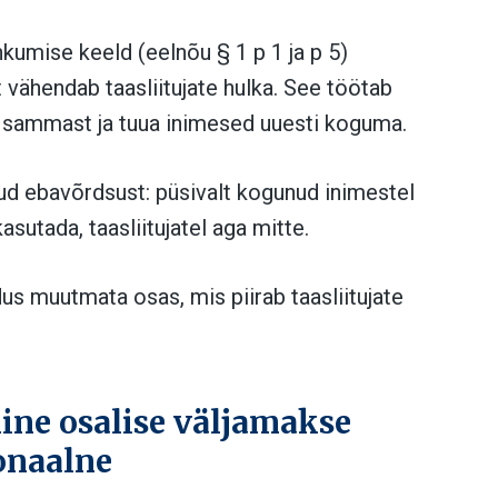
hkumise keeld (eelnõu § 1 p 1 ja p 5)
t vähendab taasliitujate hulka. See töötab
sammast ja tuua inimesed uuesti koguma.
tud ebavõrdsust: püsivalt kogunud inimestel
sutada, taasliitujatel aga mitte.
s muutmata osas, mis piirab taasliitujate
ine osalise väljamakse
onaalne