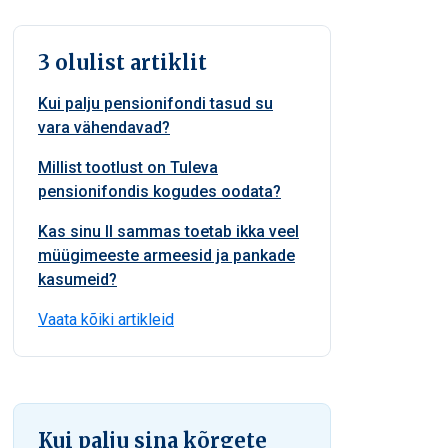
3 olulist artiklit
Kui palju pensionifondi tasud su
vara vähendavad?
Millist tootlust on Tuleva
pensionifondis kogudes oodata?
Kas sinu II sammas toetab ikka veel
müügimeeste armeesid ja pankade
kasumeid?
Vaata kõiki artikleid
Kui palju sina kõrgete