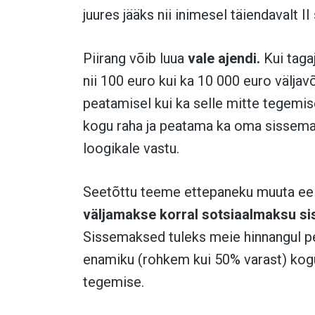
juures jääks nii inimesel täiendavalt II
Piirang võib luua
vale ajendi.
Kui taga
nii 100 euro kui ka 10 000 euro välja
peatamisel kui ka selle mitte tegemis
kogu raha ja peatama ka oma sissema
loogikale vastu.
Seetõttu teeme ettepaneku
muuta eel
väljamakse korral sotsiaalmaksu si
Sissemaksed tuleks meie hinnangul pea
enamiku (rohkem kui 50% varast) kog
tegemise.