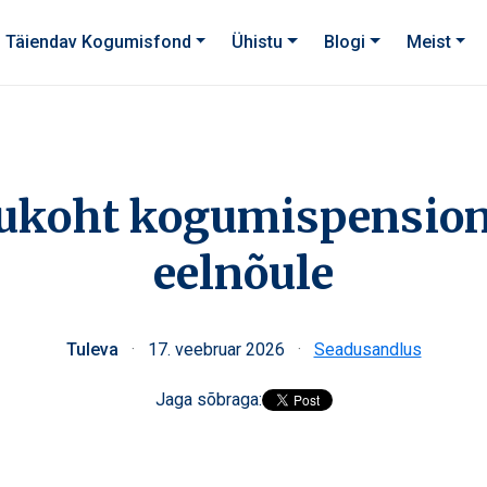
Täiendav Kogumisfond
Ühistu
Blogi
Meist
sukoht kogumispension
eelnõule
Tuleva
·
17. veebruar 2026
·
Seadusandlus
Jaga sõbraga: