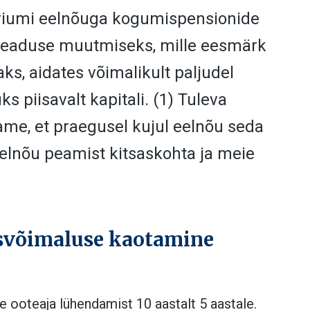
iumi eelnõuga kogumispensionide
seaduse muutmiseks, mille eesmärk
, aidates võimalikult paljudel
s piisavalt kapitali. (1)
Tuleva
ame, et praegusel kujul eelnõu seda
eelnõu peamist kitsaskohta ja meie
isvõimaluse kaotamine
e ooteaja lühendamist 10 aastalt 5 aastale.