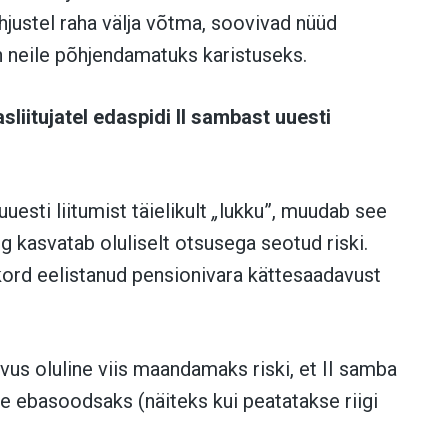
õhjustel raha välja võtma, soovivad nüüd
n neile põhjendamatuks karistuseks.
sliitujatel edaspidi II sambast uuesti
uesti liitumist täielikult
„
lukku”, muudab see
 kasvatab oluliselt otsusega seotud riski.
 kord eelistanud pensionivara kättesaadavust
us oluline viis maandamaks riski, et II
samba
e ebasoodsaks (näiteks kui peatatakse riigi