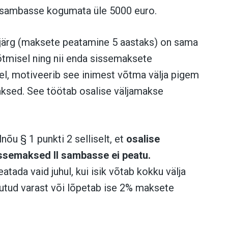
sambasse kogumata üle 5000 euro.
järg (maksete peatamine 5 aastaks) on sama
võtmisel ning nii enda sissemaksete
el, motiveerib see inimest võtma välja pigem
ksed. See töötab osalise väljamakse
nõu § 1 punkti 2 selliselt, et
osalise
ssemaksed II sambasse ei peatu.
tada vaid juhul, kui isik võtab kokku välja
utud varast või lõpetab ise 2% maksete