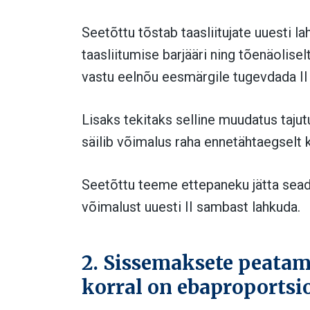
Seetõttu tõstab taasliitujate uuesti la
taasliitumise barjääri ning tõenäolisel
vastu eelnõu eesmärgile tugevdada II
Lisaks tekitaks selline muudatus taju
säilib võimalus raha ennetähtaegselt ka
Seetõttu teeme ettepaneku jätta seadu
võimalust uuesti II
sambast lahkuda.
2. Sissemaksete peatam
korral on ebaproportsi