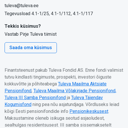
tuleva@tuleva.ee
Tegevusload 4.1-1/25, 4.1-1/112, 4.1-1/117
Tekkis küsimus?
Vastab Pirje Tuleva tiimist
Saada oma küsimus
Finantsteenust pakub Tuleva Fondid AS. Enne fondi valimist
tutvu kindlasti tingimuste, prospekti, investori õiguste
kokkuvõtte ja põhiteabega
Tuleva Maailma Aktsiate
Pensionifond
,
Tuleva Maailma Võlakirjade Pensionifond,
Tuleva III Samba Pensionifond
ja
Tuleva Täiendav
Kogumisfond
ning pea nõu asjatundjaga. Võrdluseks leiad
kõigi Eesti pensionifondide info
Pensionikeskusest
.
Maksustamine oleneb isikuga seotud asjaoludest,
sealhulgas residentsusest. III samba sissemaksetelt