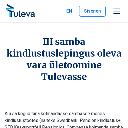
Liigu edasi sisu juurde
EN
Sisenen
III samba
kindlustuslepingus oleva
vara ületoomine
Tulevasse
Kui sa kogud täna kolmandasse sambasse mõnes
kindlustustootes (näiteks Swedbanki Pensionikindlustus+,
SEB Kasvuportfell Pensioniks, Compensa kolmanda samba