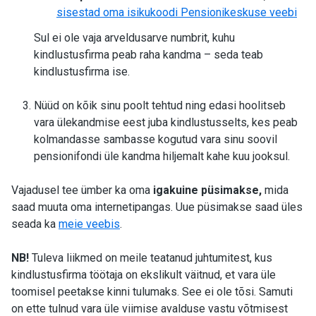
sisestad oma isikukoodi Pensionikeskuse veebi
Sul ei ole vaja arveldusarve numbrit, kuhu
kindlustusfirma peab raha kandma – seda teab
kindlustusfirma ise.
Nüüd on kõik sinu poolt tehtud ning edasi hoolitseb
vara ülekandmise eest juba kindlustusselts, kes peab
kolmandasse sambasse kogutud vara sinu soovil
pensionifondi üle kandma hiljemalt kahe kuu jooksul.
Vajadusel tee ümber ka oma
igakuine püsimakse,
mida
saad muuta oma internetipangas. Uue püsimakse saad üles
seada ka
meie veebis
.
NB!
Tuleva liikmed on meile teatanud juhtumitest, kus
kindlustusfirma töötaja on ekslikult väitnud, et vara üle
toomisel peetakse kinni tulumaks. See ei ole tõsi. Samuti
on ette tulnud vara üle viimise avalduse vastu võtmisest