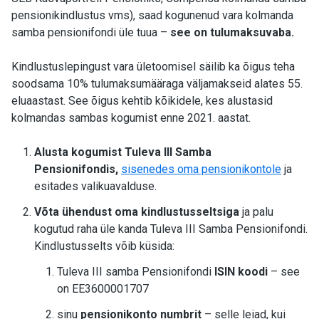
pensionikindlustus vms), saad kogunenud vara kolmanda
samba pensionifondi üle tuua –
see on tulumaksuvaba.
Kindlustuslepingust vara ületoomisel säilib ka õigus teha
soodsama 10% tulumaksumääraga väljamakseid alates 55.
eluaastast. See õigus kehtib kõikidele, kes alustasid
kolmandas sambas kogumist enne 2021. aastat.
Alusta kogumist Tuleva III Samba
Pensionifondis,
sisenedes oma pensionikontole
ja
esitades valikuavalduse.
Võta ühendust oma kindlustusseltsiga
ja palu
kogutud raha üle kanda Tuleva III Samba Pensionifondi.
Kindlustusselts võib küsida:
Tuleva III samba Pensionifondi
ISIN koodi
– see
on EE3600001707
sinu
pensionikonto numbrit
– selle leiad, kui