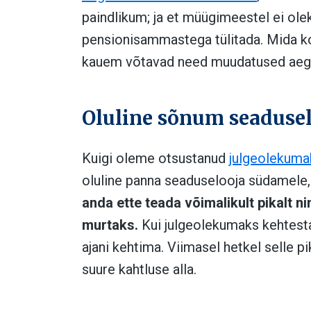
paindlikum; ja et müügimeestel ei ol
pensionisammastega tülitada. Mida k
kauem võtavad need muudatused aeg
Oluline sõnum seadusel
Kuigi oleme otsustanud
julgeolekuma
oluline panna seaduselooja südamele,
anda ette teada võimalikult pikalt ni
murtaks.
Kui julgeolekumaks kehtestat
ajani kehtima. Viimasel hetkel selle 
suure kahtluse alla.