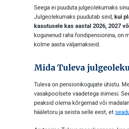
Seega ei puuduta julgeolekumaks sinu 
Julgeolekumaks puudutab sind,
kui p
kasutusele kas aastal 2026, 2027 võ
kogunenud raha fondipensionina, on m
kolme aasta väljamakseid.
Mida Tuleva julgeolek
Tuleva on pensionikogujate ühistu. Me
vasakpoolsete vaadetega inimesi. See
peaksid olema kõrgemad või madalamad
hääletoru ja seista selle eest, et
seadu