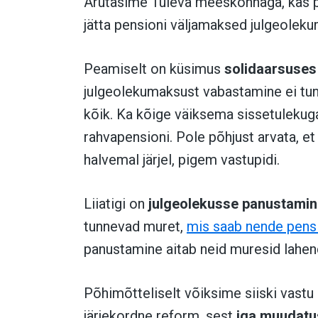
Arutasime Tuleva meeskonnaga, kas 
jätta pensioni väljamaksed julgeoleku
Peamiselt on küsimus
solidaarsuses
julgeolekumaksust vabastamine ei tu
kõik. Ka kõige väiksema sissetulekug
rahvapensioni. Pole põhjust arvata, et
halvemal järjel, pigem vastupidi.
Liiatigi on
julgeolekusse panustamin
tunnevad muret,
mis saab nende pensi
panustamine aitab neid muresid lahen
Põhimõtteliselt võiksime siiski vastu
järjekordne reform, sest
iga muudatu