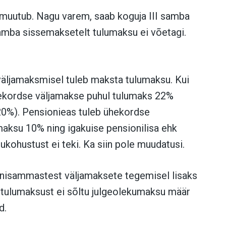
s muutub. Nagu varem, saab koguja III samba
samba sissemaksetelt tulumaksu ei võetagi.
ljamaksmisel tuleb maksta tulumaksu. Kui
hekordse väljamakse puhul tulumaks 22%
l 20%). Pensionieas tuleb ühekordse
aksu 10% ning igakuise pensionilisa ehk
kohustust ei teki. Ka siin pole muudatusi.
nisammastest väljamaksete tegemisel lisaks
 tulumaksust ei sõltu julgeolekumaksu määr
d.