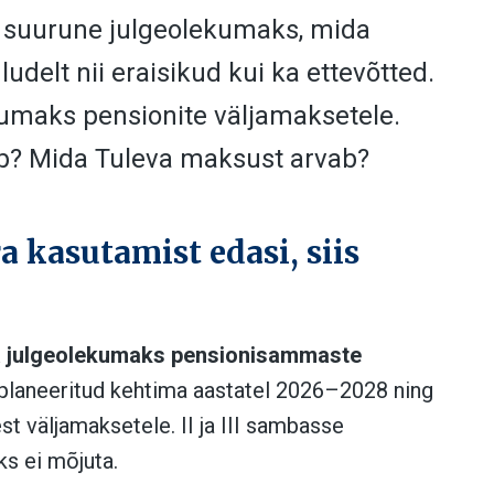
% suurune julgeolekumaks, mida
delt nii eraisikud kui ka ettevõtted.
umaks pensionite väljamaksetele.
b? Mida Tuleva maksust arvab?
 kasutamist edasi, siis
a julgeolekumaks pensionisammaste
laneeritud kehtima aastatel 2026–2028 ning
t väljamaksetele. II ja III sambasse
s ei mõjuta.