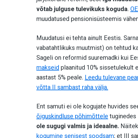
võtab julguse tulevikuks koguda
.
OE
muudatused pensionisüsteemis vähend
Muudatusi ei tehta ainult Eestis. Sar
vabatahtlikuks muutmist) on tehtud ka
Sageli on reformid suuremadki kui Ee
makseid
plaanitud 10% sissetulekult e
aastast 5% peale.
Leedu tulevane peam
võtta II sambast raha välja.
Ent samuti ei ole kogujate huvides se
õiguskindluse põhimõttele
tuginedes 
ole sugugi valmis ja ideaalne.
Näitek
kogumine senisest soodsam
; et III