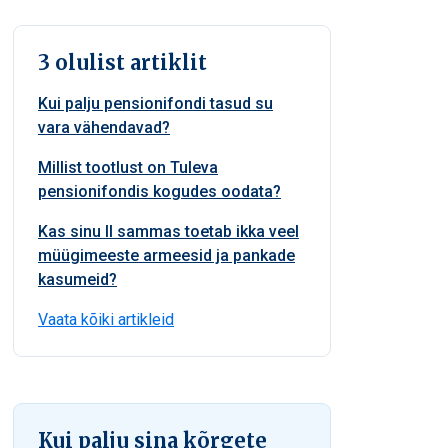
3 olulist artiklit
Kui palju pensionifondi tasud su
vara vähendavad?
Millist tootlust on Tuleva
pensionifondis kogudes oodata?
Kas sinu II sammas toetab ikka veel
müügimeeste armeesid ja pankade
kasumeid?
Vaata kõiki artikleid
Kui palju sina kõrgete