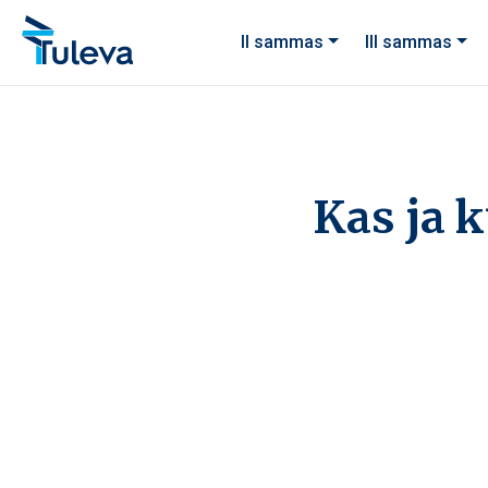
Liigu edasi sisu juurde
II sammas
III sammas
Kas ja 