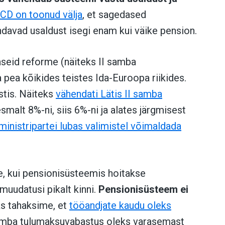
CD on toonud välja
, et sagedased
avad usaldust isegi enam kui väike pension.
naseid reforme (näiteks II samba
 pea kõikides teistes Ida-Euroopa riikides.
stis. Näiteks
vähendati Lätis II samba
smalt 8%-ni, siis 6%-ni ja alates järgmisest
inistripartei lubas valimistel võimaldada
e, kui pensionisüsteemis hoitakse
muudatusi pikalt kinni.
Pensionisüsteem ei
s tahaksime, et
tööandjate kaudu oleks
 samba tulumaksuvabastus oleks varasemast