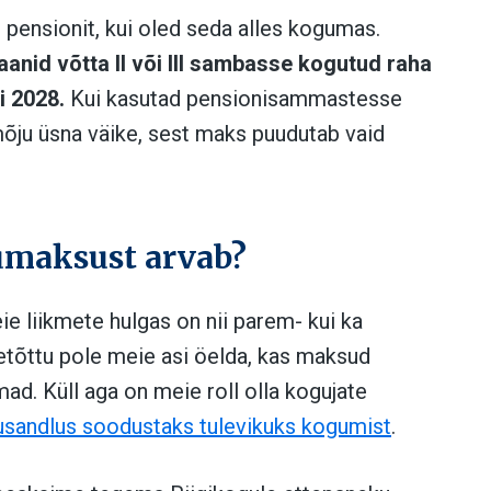
pensionit, kui oled seda alles kogumas.
laanid võtta II või III sambasse kogutud raha
i 2028.
Kui kasutad pensionisammastesse
õju üsna väike, sest maks puudutab vaid
umaksust arvab?
ie liikmete hulgas on nii parem- kui ka
tõttu pole meie asi öelda, kas maksud
. Küll aga on meie roll olla kogujate
sandlus soodustaks tulevikuks kogumist
.