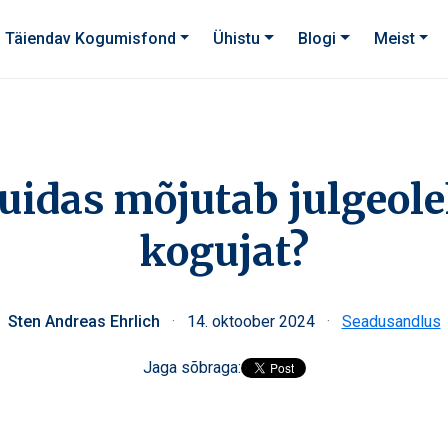
Täiendav Kogumisfond
Ühistu
Blogi
Meist
kuidas mõjutab julgeo
kogujat?
Sten Andreas Ehrlich
·
14. oktoober 2024
·
Seadusandlus
Jaga sõbraga: