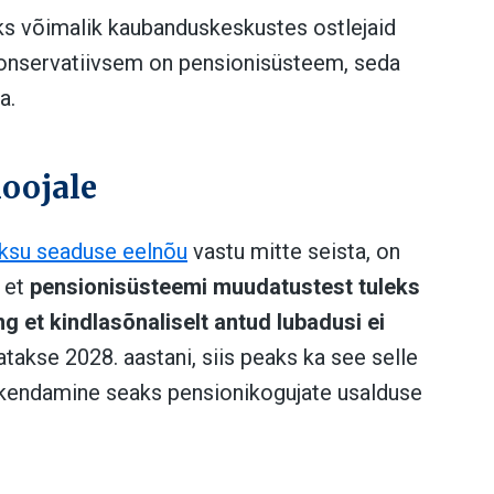
eks võimalik kaubanduskeskustes ostlejaid
onservatiivsem on pensionisüsteem, seda
a.
oojale
ksu seaduse eelnõu
vastu mitte seista, on
 et
pensionisüsteemi muudatustest tuleks
ng et kindlasõnaliselt antud lubadusi ei
akse 2028. aastani, siis peaks ka see selle
pikendamine seaks pensionikogujate usalduse