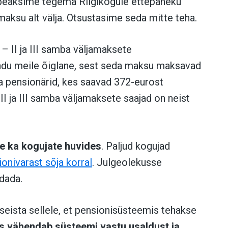
peaksime tegema Riigikogule ettepaneku
maksu alt välja. Otsustasime seda mitte teha.
– II ja III samba väljamaksete
ndu meile õiglane, sest seda maksu maksavad
a pensionärid, kes saavad 372-eurost
 II ja III samba väljamaksete saajad on neist
e ka kogujate huvides
. Paljud kogujad
onivarast sõja korral
. Julgeolekusse
dada.
 seista sellele, et pensionisüsteemis tehakse
s vähendab süsteemi vastu usaldust ja