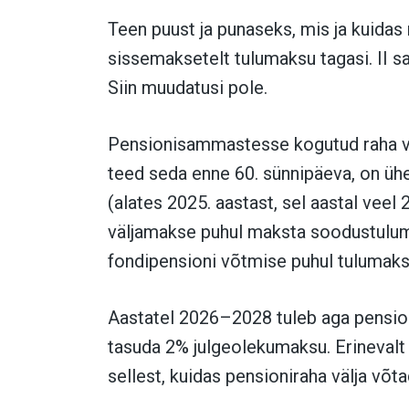
Teen puust ja punaseks, mis ja kuida
sissemaksetelt tulumaksu tagasi. II 
Siin muudatusi pole.
Pensionisammastesse kogutud raha vä
teed seda enne 60. sünnipäeva, on ü
(alates 2025. aastast, sel aastal vee
väljamakse puhul maksta soodustulum
fondipensioni võtmise puhul tulumaksu
Aastatel 2026–2028 tuleb aga pensio
tasuda 2% julgeolekumaksu. Erinevalt
sellest, kuidas pensioniraha välja võta