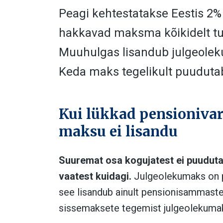
Peagi kehtestatakse Eestis 2
hakkavad maksma kõikidelt tulu
Muuhulgas lisandub julgeolek
Keda maks tegelikult puuduta
Kui lükkad pensionivara
maksu ei lisandu
Suuremat osa kogujatest ei puudut
vaatest kuidagi.
Julgeolekumaks on p
see lisandub ainult pensionisammastes
sissemaksete tegemist julgeolekumak