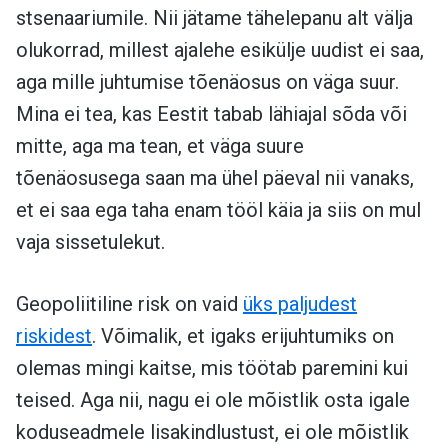
stsenaariumile. Nii jätame tähelepanu alt välja
olukorrad, millest ajalehe esikülje uudist ei saa,
aga mille juhtumise tõenäosus on väga suur.
Mina ei tea, kas Eestit tabab lähiajal sõda või
mitte, aga ma tean, et väga suure
tõenäosusega saan ma ühel päeval nii vanaks,
et ei saa ega taha enam tööl käia ja siis on mul
vaja sissetulekut.
Geopoliitiline risk on vaid
üks paljudest
riskidest
. Võimalik, et igaks erijuhtumiks on
olemas mingi kaitse, mis töötab paremini kui
teised. Aga nii, nagu ei ole mõistlik osta igale
koduseadmele lisakindlustust, ei ole mõistlik