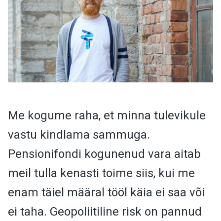
Me kogume raha, et minna tulevikule
vastu kindlama sammuga.
Pensionifondi kogunenud vara aitab
meil tulla kenasti toime siis, kui me
enam täiel määral tööl k
äia ei saa või
ei taha. Geopoliitiline risk on pannud