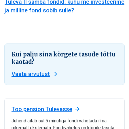
Tuleva II samba fondid: kuhu me investeerime
ja milline fond sobib sulle?
Kui palju sina kõrgete tasude tõttu
kaotad?
Vaata arvutust
Too pension Tulevasse
Juhend aitab sul 5 minutiga fondi vahetada ilma
pikemalt ekslemata. Fondivahetus on kõigile tasuta.