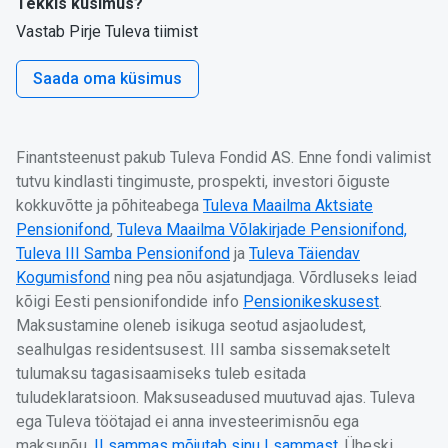
Tekkis küsimus?
Vastab Pirje Tuleva tiimist
Saada oma küsimus
Finantsteenust pakub Tuleva Fondid AS. Enne fondi valimist
tutvu kindlasti tingimuste, prospekti, investori õiguste
kokkuvõtte ja põhiteabega
Tuleva Maailma Aktsiate
Pensionifond
,
Tuleva Maailma Võlakirjade Pensionifond,
Tuleva III Samba Pensionifond
ja
Tuleva Täiendav
Kogumisfond
ning pea nõu asjatundjaga. Võrdluseks leiad
kõigi Eesti pensionifondide info
Pensionikeskusest
.
Maksustamine oleneb isikuga seotud asjaoludest,
sealhulgas residentsusest. III samba sissemaksetelt
tulumaksu tagasisaamiseks tuleb esitada
tuludeklaratsioon. Maksuseadused muutuvad ajas. Tuleva
ega Tuleva töötajad ei anna investeerimisnõu ega
maksunõu.
II sammas mõjutab sinu I sammast
. Üheski