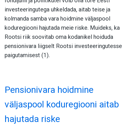
fondijuhil ja poliitikutel võib olla tore Eesti
investeeringutega uhkeldada, aitab teise ja
kolmanda samba vara hoidmine väljaspool
koduregiooni hajutada meie riske. Muideks, ka
Rootsi riik soovitab oma kodanikel hoiduda
pensionivara liigselt Rootsi investeeringutesse
paigutamisest (1).
Pensionivara hoidmine
väljaspool koduregiooni aitab
hajutada riske