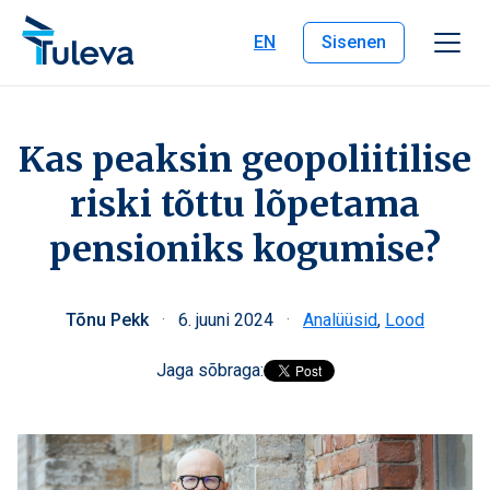
Liigu edasi sisu juurde
EN
Sisenen
Kas peaksin geopoliitilise
riski tõttu lõpetama
pensioniks kogumise?
Tõnu Pekk
·
6. juuni 2024
·
Analüüsid
,
Lood
Jaga sõbraga: