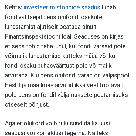
Kehtiv
investeerimisfondide seadus
lubab
fondivalitsejal pensionifondi osakute
lunastamist ajutiselt peatada ainult
Finantsinspektsiooni loal. Seaduses on kirjas,
et seda tohib teha juhul, kui fondi varasid pole
võimalik lunastamise katteks müüa või kui
fondi osaku puhasväärtust pole võimalik
arvutada. Kui pensionifondi varad on väljaspool
Eestit ja maailmas arvutid ikka veel töötavad,
pole pensionifondil väljamaksete peatamiseks
otseselt põhjust.
Aga eriolukord võib riiki sundida ka uusi
seadusi või korraldusi tegema. Näiteks