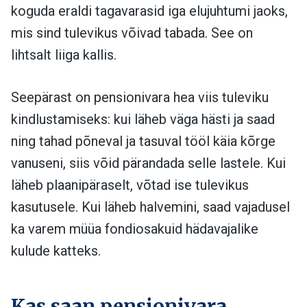
koguda eraldi tagavarasid iga elujuhtumi jaoks,
mis sind tulevikus võivad tabada. See on
lihtsalt liiga kallis.
Seepärast on pensionivara hea viis tuleviku
kindlustamiseks: kui läheb väga hästi ja saad
ning tahad põneval ja tasuval tööl käia kõrge
vanuseni, siis võid pärandada selle lastele. Kui
läheb plaanipäraselt, võtad ise tulevikus
kasutusele. Kui läheb halvemini, saad vajadusel
ka varem müüa fondiosakuid hädavajalike
kulude katteks.
Kas saan pensionivara