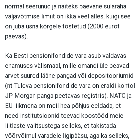
normaliseerunud ja näiteks päevane sularaha
väljavõtmise limiit on ikka veel alles, kuigi see
on juba üsna kõrgele tõstetud (2000 eurot
päevas).
Ka Eesti pensionifondide vara asub valdavas
enamuses välismaal, mille omandi üle peavad
arvet suured lääne pangad või depositooriumid
(nt Tuleva pensionifondide vara on eraldi kontol
JP Morgan panga peetavas registris). NATO ja
EU liikmena on meil hea põhjus eeldada, et
need institutsioonid teevad koostööd meie
liitlaste valitsustega selleks, et takistada
võõrvõimul varadele ligipääsu, aga ka selleks,