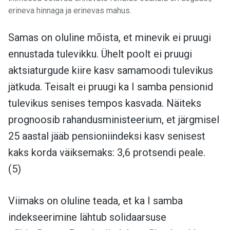
erineva hinnaga ja erinevas mahus.
Samas on oluline mõista, et minevik ei pruugi
ennustada tulevikku. Ühelt poolt ei pruugi
aktsiaturgude kiire kasv samamoodi tulevikus
jätkuda. Teisalt ei pruugi ka I samba pensionid
tulevikus senises tempos kasvada. Näiteks
prognoosib rahandusministeerium, et järgmisel
25 aastal jääb pensioniindeksi kasv senisest
kaks korda väiksemaks: 3,6 protsendi peale.
(5)
Viimaks on oluline teada, et ka I samba
indekseerimine lähtub solidaarsuse