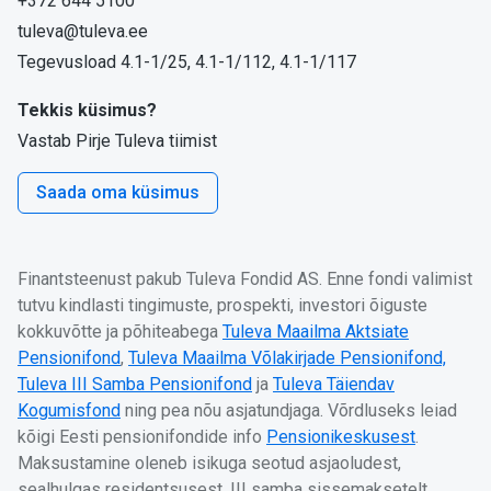
+372 644 5100
tuleva@tuleva.ee
Tegevusload 4.1-1/25, 4.1-1/112, 4.1-1/117
Tekkis küsimus?
Vastab Pirje Tuleva tiimist
Saada oma küsimus
Finantsteenust pakub Tuleva Fondid AS. Enne fondi valimist
tutvu kindlasti tingimuste, prospekti, investori õiguste
kokkuvõtte ja põhiteabega
Tuleva Maailma Aktsiate
Pensionifond
,
Tuleva Maailma Võlakirjade Pensionifond,
Tuleva III Samba Pensionifond
ja
Tuleva Täiendav
Kogumisfond
ning pea nõu asjatundjaga. Võrdluseks leiad
kõigi Eesti pensionifondide info
Pensionikeskusest
.
Maksustamine oleneb isikuga seotud asjaoludest,
sealhulgas residentsusest. III samba sissemaksetelt