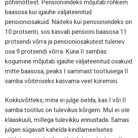
põhimõttest. Pensioniindeks mõjutab rohkem
baasosa kui igaühe väljateenitud
pensioniosakuid. Näiteks kui pensioniindeks on
10 protsenti, siis kasvab pensioni baasosa 11
protsendi võrra ja pensioniosakutest tulenev
osa 9 protsendi võrra. Kuna II sambas
kogumine mõjutab igaühe väljateenitud osakuid
mitte baasosa, peaks I sammast tootlusega II
samba võitmiseks kasvama veel kiiremini.
Kokkuvõtteks, mina ei julge öelda, kas I või II
samba tootlus on tulevikus kõrgem. Mul ei ole
klaaskuuli, millega tulevikku ennustada. Samas
julgen sügavalt kahelda kindlameelsetes