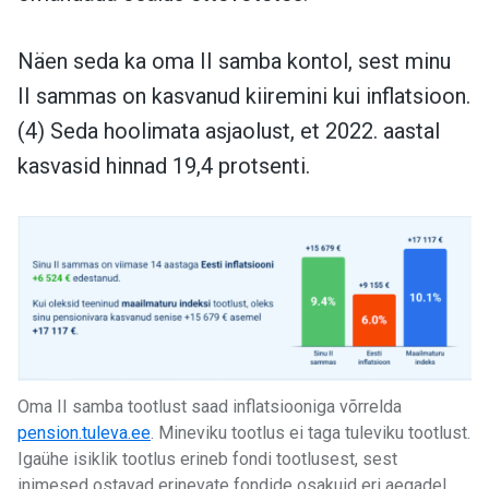
Näen seda ka oma II samba kontol, sest minu
II sammas on kasvanud kiiremini kui inflatsioon.
(4) Seda hoolimata asjaolust, et 2022. aastal
kasvasid hinnad 19,4 protsenti.
Oma II samba tootlust saad inflatsiooniga võrrelda
pension.tuleva.ee
. Mineviku tootlus ei taga tuleviku tootlust.
Igaühe isiklik tootlus erineb fondi tootlusest, sest
inimesed ostavad erinevate fondide osakuid eri aegadel,