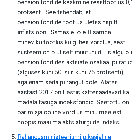
pensionifondide keskmine reaaltootlus 0,1
protsenti. See tähendab, et
pensionifondide tootlus ületas napilt
inflatsiooni. Samas ei ole II samba
mineviku tootlus kuigi hea võrdlus, sest
süsteem on oluliselt muutunud. Esialgu oli
pensionifondides aktsiate osakaal piiratud
(alguses kuni 50, siis kuni 75 protsenti),
aga enam seda piirangut pole. Alates
aastast 2017 on Eestis kättesaadavad ka
madala tasuga indeksfondid. Seetõttu on
parim ajalooline võrdlus minu meelest
hoopis maailma aktsiaturgude indeks.
Rahandusministeeriumi pikaajaline