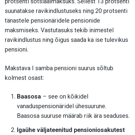
protsenti sotsiaalmaksuks. Sellest 13 protsenti
suunatakse ravikindlustuseks ning 20 protsenti
tänastele pensionäridele pensionide
maksmiseks. Vastutasuks tekib inimestel
ravikindlustus ning õigus saada ka ise tulevikus
pensioni.
Makstava I samba pensioni suurus sõltub
kolmest osast:
Baasosa
– see on kõikidel
vanaduspensionäridel ühesuurune.
Baasosa suuruse määrab riik ära seaduses.
Igaühe väljateenitud pensioniosakutest