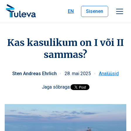
Liigu edasi sisu juurde
EN
Sisenen
Kas kasulikum on I või II
sammas?
Sten Andreas Ehrlich
·
28. mai 2025
·
Analüüsid
Jaga sõbraga: