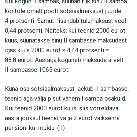
Kui kogud II sambas, suunab riik sinu II samba
kontole omalt poolt sotsiaalmaksust juurde
4 protsenti. Samuti lisandub tulumaksust veel
0,44 protsenti. Näiteks: kui teenid 2000 eurot
kuus, suunatakse sinu II sambasse maksudest
igas kuus 2000 eurot × 4,44 protsenti =
88,8 eurot. Aastaga koguneb maksude arvelt
II sambasse 1065 eurot.
Kuna osa sotsiaalmaksust laekub II sambasse,
teenid aga välja pisut vähem I samba osakuid.
Kui teenid 2000 eurot kuus, siis võrreldava
aasta jooksul teenid välja 2 eurot väiksema
pensioni kui muidu. (1)