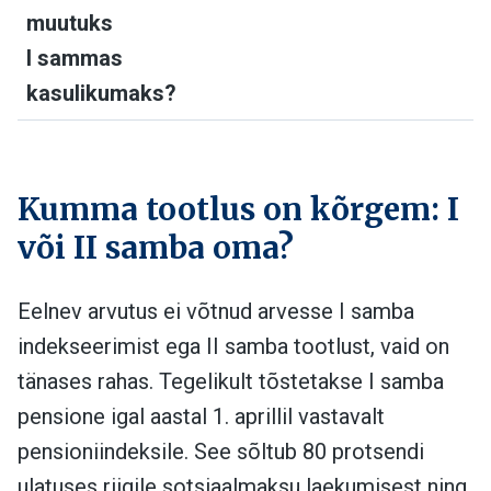
muutuks
I sammas
kasulikumaks?
Kumma tootlus on kõrgem: I
või II samba oma?
Eelnev arvutus ei võtnud arvesse I samba
indekseerimist ega II samba tootlust, vaid on
tänases rahas. Tegelikult tõstetakse I samba
pensione igal aastal 1. aprillil vastavalt
pensioniindeksile. See sõltub 80 protsendi
ulatuses riigile sotsiaalmaksu laekumisest ning