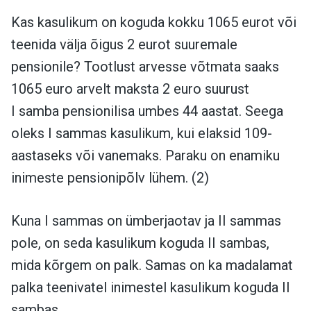
Kas kasulikum on koguda kokku 1065 eurot või
teenida välja õigus 2 eurot suuremale
pensionile? Tootlust arvesse võtmata saaks
1065 euro arvelt maksta 2 euro suurust
I samba pensionilisa umbes 44 aastat. Seega
oleks I sammas kasulikum, kui elaksid 109-
aastaseks või vanemaks. Paraku on enamiku
inimeste pensionipõlv lühem. (2)
Kuna I sammas on ümberjaotav ja II sammas
pole, on seda kasulikum koguda II sambas,
mida kõrgem on palk. Samas on ka madalamat
palka teenivatel inimestel kasulikum koguda II
sambas.