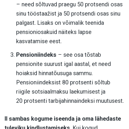
– need sõltuvad praegu 50 protsendi osas
sinu tööstaažist ja 50 protsendi osas sinu
palgast. Lisaks on võimalik teenida
pensioniosakuid näiteks lapse
kasvatamise eest.
Pensioniindeks
– see osa tõstab
pensionite suurust igal aastal, et need
hoiaksid hinnatõusuga sammu.
Pensioniindeksist 80 protsenti sõltub
riigile sotsiaalmaksu laekumisest ja
20 protsenti tarbijahinnaindeksi muutusest.
II sambas kogume iseenda ja oma lähedaste
tuleviku kindlustamiseks
.
Kui kogud