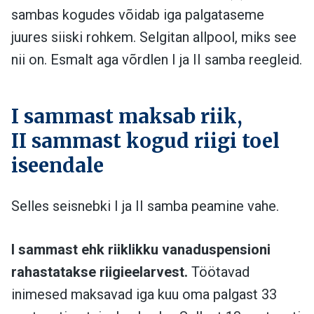
sambas kogudes võidab iga palgataseme
juures siiski rohkem. Selgitan allpool, miks see
nii on. Esmalt aga võrdlen I ja II samba reegleid.
I sammast maksab riik,
II sammast kogud riigi toel
iseendale
Selles seisnebki I ja II samba peamine vahe.
I sammast ehk riiklikku vanaduspensioni
rahastatakse riigieelarvest.
Töötavad
inimesed maksavad iga kuu oma palgast 33