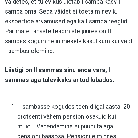
väidetes, et tulevikus ületab I samba kasv II
samba oma. Seda väidet ei toeta minevik,
ekspertide arvamused ega ka I samba reeglid.
Parimate tänaste teadmiste juures on II
sambas kogumine inimesele kasulikum kui vaid
I sambas olemine.
Liiatigi on II sammas sinu enda vara, I
sammas aga tulevikuks antud lubadus.
II sambasse kogudes teenid igal aastal 20
protsenti vähem pensioniosakuid kui
muidu. Vähendamine ei puuduta aga
pensioni baasosa. Pensionile minnes