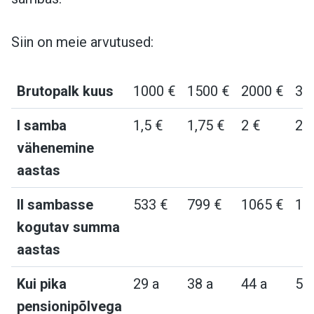
Siin on meie arvutused:
Brutopalk kuus
1000 €
1500 €
2000 €
30
I samba
1,5 €
1,75 €
2 €
2,5
vähenemine
aastas
II sambasse
533 €
799 €
1065 €
15
kogutav summa
aastas
Kui pika
29 a
38 a
44 a
53
pensionipõlvega