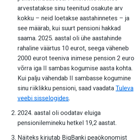
arvestatakse sinu teenitud osakute arv
kokku – neid loetakse aastahinnetes – ja
see määrab, kui suurt pensioni hakkad
saama. 2025. aastal oli ühe aastahinde
rahaline väärtus 10 eurot, seega väheneb
2000 eurot teeniva inimese pension 2 euro
võrra iga II sambas kogumise aasta kohta.
Kui palju vähendab II sambasse kogumine
sinu riiklikku pensioni, saad vaadata
Tuleva
veebi sisselogides
.
2024. aastal oli oodatav eluiga
pensionilemineku hetkel 19,2 aastat.
Näiteks kirjutab BigBanki peaökonomist