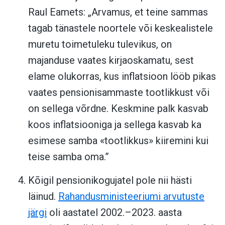
Raul Eamets:
„
Arvamus, et teine sammas
tagab tänastele noortele või keskealistele
muretu toimetuleku tulevikus, on
majanduse vaates kirjaoskamatu, sest
elame olukorras, kus inflatsioon lööb pikas
vaates pensionisammaste tootlikkust või
on sellega võrdne. Keskmine palk kasvab
koos inflatsiooniga ja sellega kasvab ka
esimese samba «tootlikkus» kiiremini kui
teise samba oma.”
Kõigil pensionikogujatel pole nii hästi
läinud.
Rahandusministeeriumi arvutuste
järgi
oli aastatel 2002.–2023. aasta