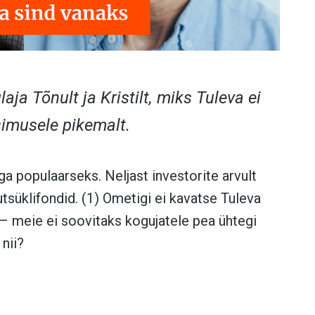
aja Tõnult ja Kristilt, miks Tuleva ei
simusele pikemalt.
ga populaarseks. Neljast investorite arvult
tsüklifondid. (1) Ometigi ei kavatse Tuleva
– meie ei soovitaks kogujatele pea ühtegi
 nii?