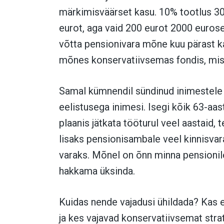
märkimisväärset kasu. 10% tootlus 3
eurot, aga vaid 200 eurot 2000 euros
võtta pensionivara mõne kuu pärast ka
mõnes konservatiivsemas fondis, mis v
Samal kümnendil sündinud inimestele
eelistusega inimesi. Isegi kõik 63-aa
plaanis jätkata tööturul veel aastaid,
lisaks pensionisambale veel kinnisvara
varaks. Mõnel on õnn minna pensionil
hakkama üksinda.
Kuidas nende vajadusi ühildada? Kas e
ja kes vajavad konservatiivsemat strat