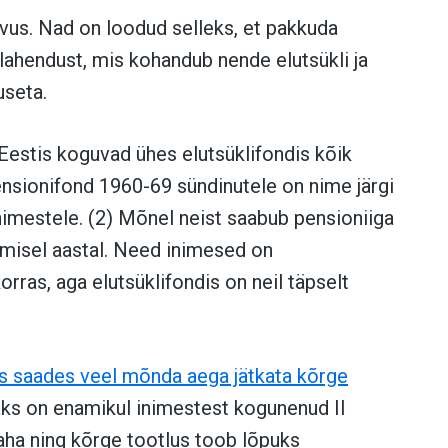
avus. Nad on loodud selleks, et pakkuda
 lahendust, mis kohandub nende elutsükli ja
useta.
 Eestis koguvad ühes elutsüklifondis kõik
nsionifond 1960-69 sündinutele on nime järgi
imestele. (2) Mõnel neist saabub pensioniiga
ärgmisel aastal. Need inimesed on
rras, aga elutsüklifondis on neil täpselt
eks saades veel mõnda aega jätkata kõrge
aks on enamikul inimestest kogunenud II
ha ning kõrge tootlus toob lõpuks