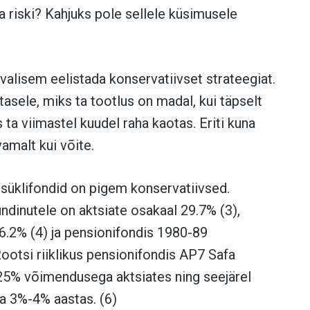
a riski? Kahjuks pole sellele küsimusele
valisem eelistada konservatiivset strateegiat.
asele, miks ta tootlus on madal, kui täpselt
s ta viimastel kuudel raha kaotas. Eriti kuna
amalt kui võite.
utsüklifondid on pigem konservatiivsed.
dinutele on aktsiate osakaal 29.7% (3),
6.2% (4) ja pensionifondis 1980-89
ootsi riiklikus pensionifondis AP7 Safa
125% võimendusega aktsiates ning seejärel
a 3%-4% aastas. (6)