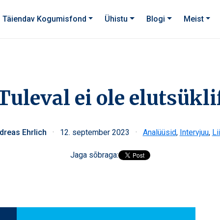
Täiendav Kogumisfond
Ühistu
Blogi
Meist
uleval ei ole elutsükl
dreas Ehrlich
·
12. september 2023
·
Analüüsid
,
Intervjuu
,
Li
Jaga sõbraga: