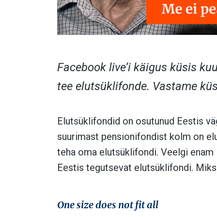
Facebook live’i käigus küsis kuul
tee elutsüklifonde. Vastame kü
Elutsüklifondid on osutunud Eestis vä
suurimast pensionifondist kolm on elu
teha oma elutsüklifondi. Veelgi enam 
Eestis tegutsevat elutsüklifondi. Miks
One size does not fit all