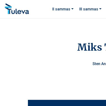
Liigu edasi sisu juurde
II sammas
III sammas
Miks T
Sten An