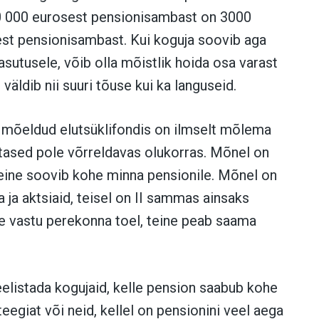
0 000 eurosest pensionisambast on 3000
est pensionisambast. Kui koguja soovib aga
sutusele, võib olla mõistlik hoida osa varast
äldib nii suuri tõuse kui ka languseid.
 mõeldud elutsüklifondis on ilmselt mõlema
stased pole võrreldavas olukorras. Mõnel on
 teine soovib kohe minna pensionile. Mõnel on
 ja aktsiaid, teisel on II sammas ainsaks
e vastu perekonna toel, teine peab saama
elistada kogujaid, kelle pension saabub kohe
eegiat või neid, kellel on pensionini veel aega