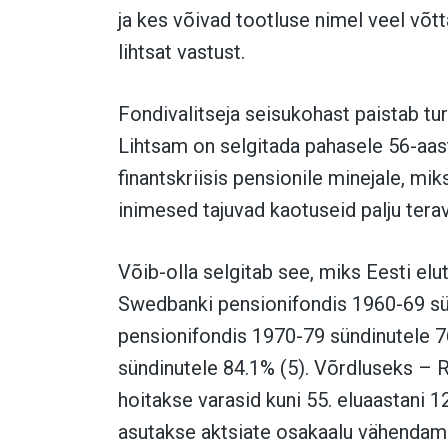
ja kes võivad tootluse nimel veel võtt
lihtsat vastust.
Fondivalitseja seisukohast paistab tur
Lihtsam on selgitada pahasele 56-aast
finantskriisis pensionile minejale, mik
inimesed tajuvad kaotuseid palju terav
Võib-olla selgitab see, miks Eesti el
Swedbanki pensionifondis 1960-69 sün
pensionifondis 1970-79 sündinutele 7
sündinutele 84.1% (5).
Võrdluseks – R
hoitakse varasid kuni 55. eluaastani 
asutakse aktsiate osakaalu vähendam