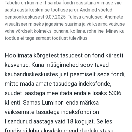
Tabelis on kümme II samba fondi reastatuna viimase viie
aasta aasta keskmise tootluse järgi. Andmed võetud
pensionikeskusest 9.07.2025, Tuleva arvutused. Andmete
visualiseerimiseks jagasime suurima ja väikseima vääruse
vahe võrdselt kolmeks: punane, kollane, roheline. Mineviku
tootlus ei taga sarnast tootlust tulevikus.
Hoolimata kõrgetest tasudest on fond kiiresti
kasvanud. Kuna müügimehed soovitavad
kaubanduskeskustes just peamiselt seda fondi,
mitte madalamate tasudega indeksfonde,
suudeti aastaga meelitada endale lisaks 5336
klienti. Samas Luminori enda märksa
väiksemate tasudega indeksfondi on
lisandunud aastaga vaid 18 kogujat. Selles
fondis ei luba alusdokumendid edukustasu