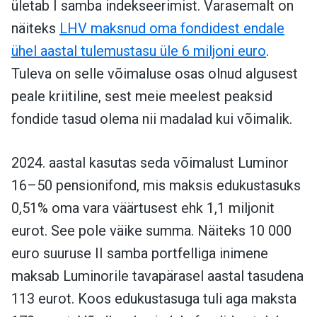
ületab I samba indekseerimist. Varasemalt on
näiteks
LHV maksnud oma fondidest endale
ühel aastal tulemustasu üle 6 miljoni euro
.
Tuleva on selle võimaluse osas olnud algusest
peale kriitiline, sest meie meelest peaksid
fondide tasud olema nii madalad kui võimalik.
2024. aastal kasutas seda võimalust Luminor
16–50 pensionifond, mis maksis edukustasuks
0,51% oma vara väärtusest ehk 1,1 miljonit
eurot. See pole väike summa. Näiteks 10 000
euro suuruse II samba portfelliga inimene
maksab Luminorile tavapärasel aastal tasudena
113 eurot. Koos edukustasuga tuli aga maksta