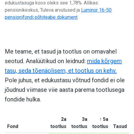
edukustasuga koos oleks see 1,78%. Allikas:
pensionikeskus, Tuleva arvutused ja
Luminor 16-50
pensionifondi põhiteabe dokument
.
Me teame, et tasud ja tootlus on omavahel
seotud. Analüütikud on leidnud:
mida kõrgem
tasu, seda tõenäolisem, et tootlus on kehv.
Pole juhus, et edukustasu võtnud fondid ei ole
jõudnud viimase viie aasta parema tootlusega
fondide hulka.
↑
2a
3a
5a
Fond
tootlus
tootlus
tootlus
Tasud