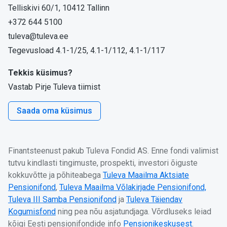
Telliskivi 60/1, 10412 Tallinn
+372 644 5100
tuleva@tuleva.ee
Tegevusload 4.1-1/25, 4.1-1/112, 4.1-1/117
Tekkis küsimus?
Vastab Pirje Tuleva tiimist
Saada oma küsimus
Finantsteenust pakub Tuleva Fondid AS. Enne fondi valimist
tutvu kindlasti tingimuste, prospekti, investori õiguste
kokkuvõtte ja põhiteabega
Tuleva Maailma Aktsiate
Pensionifond
,
Tuleva Maailma Võlakirjade Pensionifond,
Tuleva III Samba Pensionifond
ja
Tuleva Täiendav
Kogumisfond
ning pea nõu asjatundjaga. Võrdluseks leiad
kõigi Eesti pensionifondide info
Pensionikeskusest
.