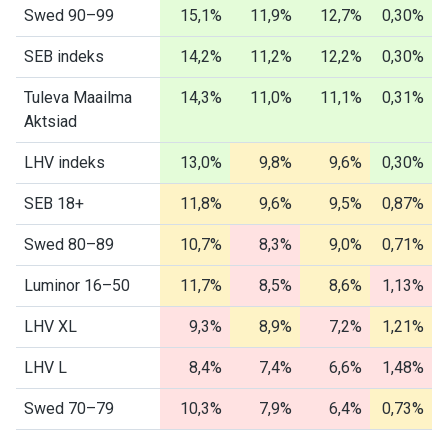
Swed 90–99
15,1%
11,9%
12,7%
0,30%
SEB indeks
14,2%
11,2%
12,2%
0,30%
Tuleva Maailma
14,3%
11,0%
11,1%
0,31%
Aktsiad
LHV indeks
13,0%
9,8%
9,6%
0,30%
SEB 18+
11,8%
9,6%
9,5%
0,87%
Swed 80–89
10,7%
8,3%
9,0%
0,71%
Luminor 16–50
11,7%
8,5%
8,6%
1,13%
LHV XL
9,3%
8,9%
7,2%
1,21%
LHV L
8,4%
7,4%
6,6%
1,48%
Swed 70–79
10,3%
7,9%
6,4%
0,73%