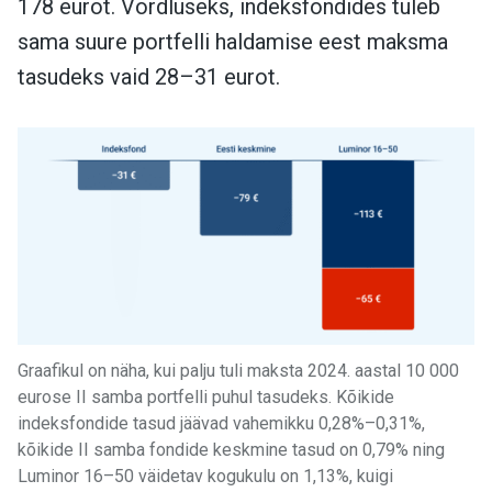
178 eurot. Võrdluseks, indeksfondides tuleb
sama suure portfelli haldamise eest maksma
tasudeks vaid 28–31 eurot.
Graafikul on näha, kui palju tuli maksta 2024. aastal 10 000
eurose II samba portfelli puhul tasudeks. Kõikide
indeksfondide tasud jäävad vahemikku 0,28%–0,31%,
kõikide II samba fondide keskmine tasud on 0,79% ning
Luminor 16–50 väidetav kogukulu on 1,13%, kuigi