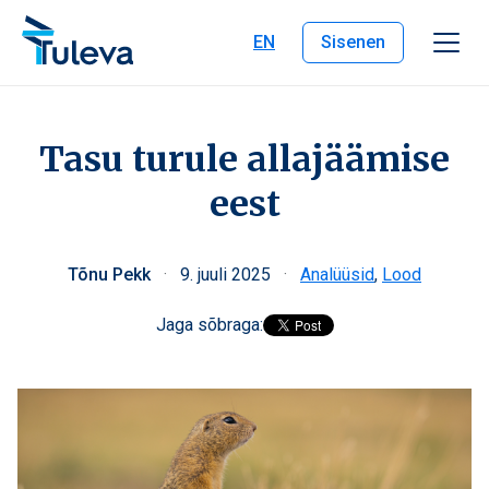
Liigu edasi sisu juurde
EN
Sisenen
Tasu turule allajäämise
eest
Tõnu Pekk
·
9. juuli 2025
·
Analüüsid
,
Lood
Jaga sõbraga: