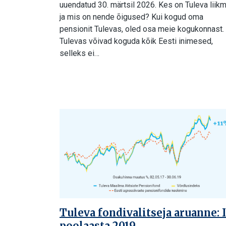
uuendatud 30. märtsil 2026. Kes on Tuleva liik
ja mis on nende õigused? Kui kogud oma
pensionit Tulevas, oled osa meie kogukonnast.
Tulevas võivad koguda kõik Eesti inimesed,
selleks ei…
Tuleva fondivalitseja aruanne: I
poolaasta 2019