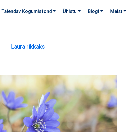
Täiendav Kogumisfond
Ühistu
Blogi
Meist
Laura rikkaks