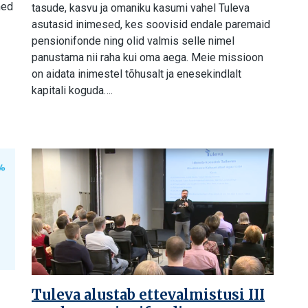
med
tasude, kasvu ja omaniku kasumi vahel Tuleva
asutasid inimesed, kes soovisid endale paremaid
pensionifonde ning olid valmis selle nimel
panustama nii raha kui oma aega. Meie missioon
on aidata inimestel tõhusalt ja enesekindlalt
kapitali koguda….
Tuleva alustab ettevalmistusi III