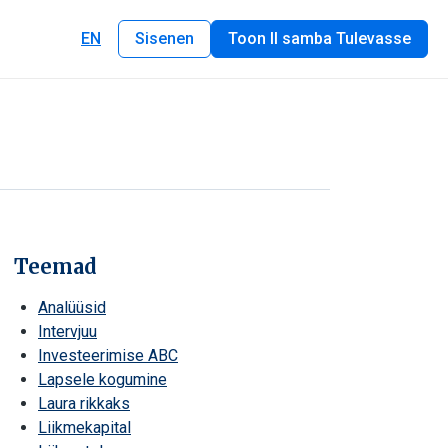
EN
Sisenen
Toon II samba Tulevasse
Teemad
Analüüsid
Intervjuu
Investeerimise ABC
Lapsele kogumine
Laura rikkaks
Liikmekapital