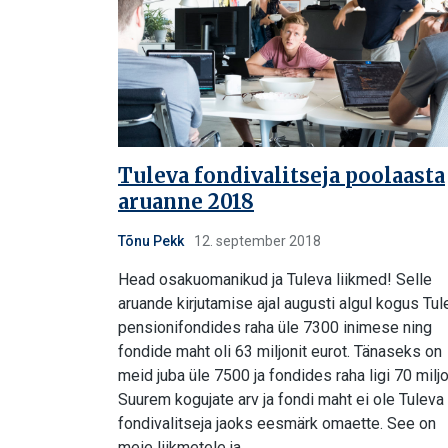
Tuleva fondivalitseja poolaasta
aruanne 2018
Tõnu Pekk
12. september 2018
Head osakuomanikud ja Tuleva liikmed! Selle
aruande kirjutamise ajal augusti algul kogus Tul
pensionifondides raha üle 7300 inimese ning
fondide maht oli 63 miljonit eurot. Tänaseks on
meid juba üle 7500 ja fondides raha ligi 70 miljo
Suurem kogujate arv ja fondi maht ei ole Tuleva
fondivalitseja jaoks eesmärk omaette. See on
meie liikmetele ja…