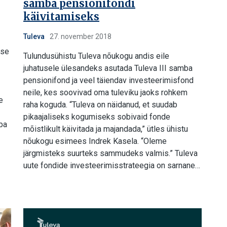
samba pensionifondi
käivitamiseks
Tuleva
27. november 2018
ise
Tulundusühistu Tuleva nõukogu andis eile
juhatusele ülesandeks asutada Tuleva III samba
pensionifond ja veel täiendav investeerimisfond
neile, kes soovivad oma tuleviku jaoks rohkem
e
raha koguda. “Tuleva on näidanud, et suudab
pikaajaliseks kogumiseks sobivaid fonde
ba
mõistlikult käivitada ja majandada,” ütles ühistu
nõukogu esimees Indrek Kasela. “Oleme
järgmisteks suurteks sammudeks valmis.” Tuleva
uute fondide investeerimisstrateegia on sarnane…