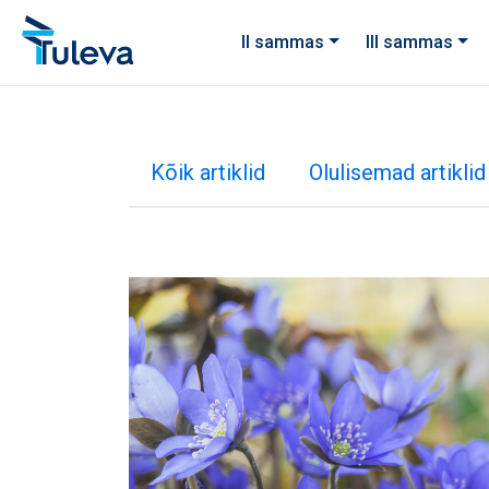
Liigu edasi sisu juurde
II sammas
III sammas
Kõik artiklid
Olulisemad artiklid