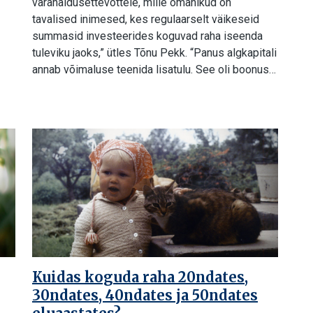
varahaldusettevõttele, mille omanikud on
tavalised inimesed, kes regulaarselt väikeseid
summasid investeerides koguvad raha iseenda
tuleviku jaoks,” ütles Tõnu Pekk. “Panus algkapitali
annab võimaluse teenida lisatulu. See oli boonus…
Kuidas koguda raha 20ndates,
30ndates, 40ndates ja 50ndates