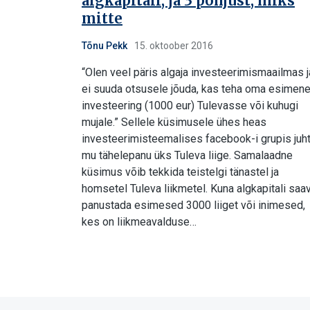
algkapitali, ja 3 põhjust, miks
mitte
Tõnu Pekk
15. oktoober 2016
“Olen veel päris algaja investeerimismaailmas j
ei suuda otsusele jõuda, kas teha oma esimen
investeering (1000 eur) Tulevasse või kuhugi
mujale.” Sellele küsimusele ühes heas
investeerimisteemalises facebook-i grupis juht
mu tähelepanu üks Tuleva liige. Samalaadne
küsimus võib tekkida teistelgi tänastel ja
homsetel Tuleva liikmetel. Kuna algkapitali saa
panustada esimesed 3000 liiget või inimesed,
kes on liikmeavalduse…