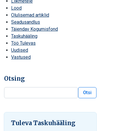
Liikmetele
Lood
Olulisemad artiklid
Seadusandlus
Täiendav Kogumisfond
Taskuhääling
Töö Tulevas
Uudised
Vastused
Otsing
Otsi
Otsi blogist
Tuleva Taskuhääling