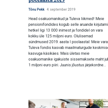
Tõnu Pekk
4. september 2019
Head osakuomanikud ja Tuleva liikmed! Meie
pensionifondides kogub selle aruande kirjutam
hetkel ligi 13 000 inimest ja fondidel on vara
kokku üle 125 miljoni euro. Olulisemad
sündmused 2019. aasta I poolaastal: Meie vara
Tuleva fondis kasvab maailmaturgude keskmis
kasvuga käsikäes. Mais ületas meie
osakuomanike igakuiste sissemaksete maht ju
1 miljoni euro piiri. Juunis jõustus järjekordne…