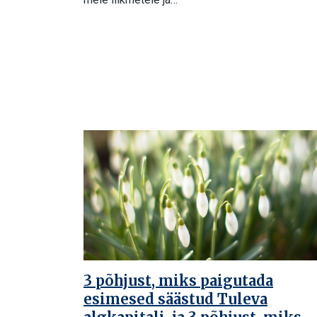
3 põhjust, miks paigutada
esimesed säästud Tuleva