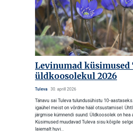
Levinumad küsimused 
üldkoosolekul 2026
Tuleva
30. aprill 2026
Tänavu sai Tuleva tulundusühistu 10-aastaseks
igaühel meist on võrdne hääl otsustamisel. Üht
järgmise kümnendi suund. Üldkoosolek on hea a
Küsimused muudavad Tuleva sisu kõigile selgem
laiemalt huvi…