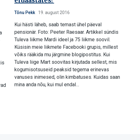
eluaastates?
Tõnu Pekk
19. august 2016
Kui hästi läheb, saab temast ühel päeval
pensionär. Foto: Peeter Raesaar. Artikkel sündis
a
Tuleva liikme Mardi ideel ja 75 liikme soovil.
e
Küsisin meie liikmete Facebooki grupis, millest
võiks rääkida mu järgmine blogipostitus. Kui
Tuleva liige Mart soovitas kirjutada sellest, mis
is
kogumisotsuseid peaksid tegema erinevas
vanuses inimesed, olin kimbatuses. Kuidas saan
mina anda nõu, kui mul endal…
vad