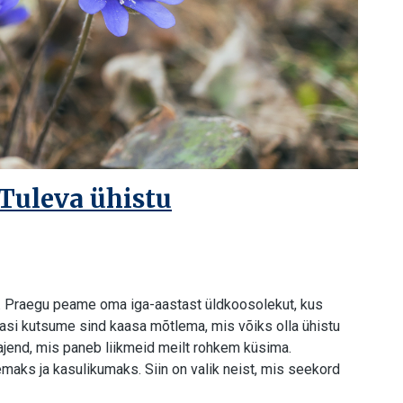
Tuleva ühistu
. Praegu peame oma iga-aastast üldkoosolekut, kus
lasi kutsume sind kaasa mõtlema, mis võiks olla ühistu
jend, mis paneb liikmeid meilt rohkem küsima.
aks ja kasulikumaks. Siin on valik neist, mis seekord