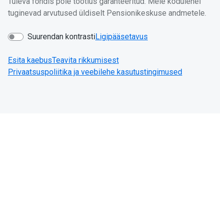
Tuleva fondis pole tootlus garanteeritud. Meie kodulehel
tuginevad arvutused üldiselt Pensionikeskuse andmetele.
Suurendan kontrasti
Ligipääsetavus
Esita kaebus
Teavita rikkumisest
Privaatsuspoliitika ja veebilehe kasutustingimused