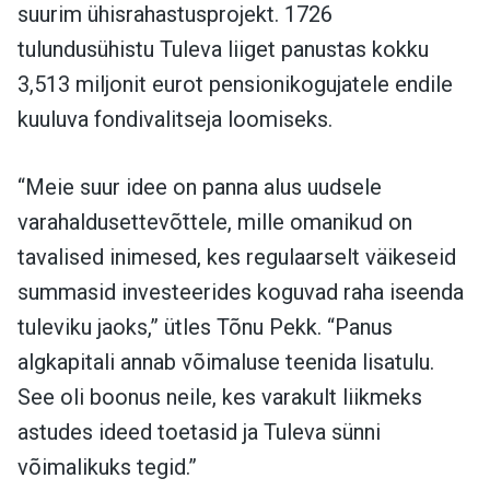
suurim ühisrahastusprojekt. 1726
tulundusühistu Tuleva liiget panustas kokku
3,513 miljonit eurot pensionikogujatele endile
kuuluva fondivalitseja loomiseks.
“Meie suur idee on panna alus uudsele
varahaldusettevõttele, mille omanikud on
tavalised inimesed, kes regulaarselt väikeseid
summasid investeerides koguvad raha iseenda
tuleviku jaoks,” ütles Tõnu Pekk. “Panus
algkapitali annab võimaluse teenida lisatulu.
See oli boonus neile, kes varakult liikmeks
astudes ideed toetasid ja Tuleva sünni
võimalikuks tegid.”