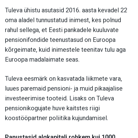
Tuleva ühistu asutasid 2016. aasta kevadel 22
oma aladel tunnustatud inimest, kes polnud
rahul sellega, et Eesti pankadele kuuluvate
pensionifondide teenustasud on Euroopa
kõrgeimate, kuid inimestele teenitav tulu aga
Euroopa madalaimate seas.
Tuleva eesmärk on kasvatada liikmete vara,
luues paremaid pensioni- ja muid pikaajalise
investeerimise tooteid. Lisaks on Tuleva
pensionikogujate huve kaitstes riigi
koostööpartner poliitika kujundamisel.
Panustasid algkapitali rohkem kui 1000