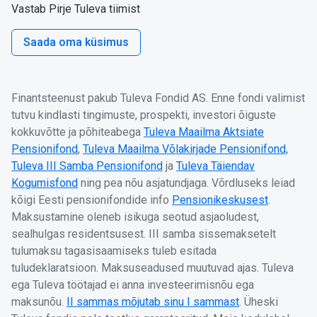
Vastab Pirje Tuleva tiimist
Saada oma küsimus
Finantsteenust pakub Tuleva Fondid AS. Enne fondi valimist
tutvu kindlasti tingimuste, prospekti, investori õiguste
kokkuvõtte ja põhiteabega
Tuleva Maailma Aktsiate
Pensionifond
,
Tuleva Maailma Võlakirjade Pensionifond,
Tuleva III Samba Pensionifond
ja
Tuleva Täiendav
Kogumisfond
ning pea nõu asjatundjaga. Võrdluseks leiad
kõigi Eesti pensionifondide info
Pensionikeskusest
.
Maksustamine oleneb isikuga seotud asjaoludest,
sealhulgas residentsusest. III samba sissemaksetelt
tulumaksu tagasisaamiseks tuleb esitada
tuludeklaratsioon. Maksuseadused muutuvad ajas. Tuleva
ega Tuleva töötajad ei anna investeerimisnõu ega
maksunõu.
II sammas mõjutab sinu I sammast
. Üheski