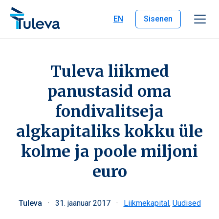
Liigu edasi sisu juurde
EN
Sisenen
Tuleva liikmed
panustasid oma
fondivalitseja
algkapitaliks kokku üle
kolme ja poole miljoni
euro
Tuleva
·
31. jaanuar 2017
·
Liikmekapital
,
Uudised