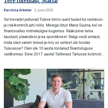
Tere tulemast, Maria!
Karoliina Arbeiter
2. juuni 2025
Sel kevadel puhuvad Tuleva tiimis uued tuuled ka vastavus-
ja riskikontrolli juhi rollis. Meiega liitus Maria Suurna, kel on
finantsvallas mitmekülgne kogemus. Rääkisime tema
taustast, plaanidest ja ka spordikirest. Räägi veidi endast,
mida oled varem teinud ja mis on sellest üle toodav
Tulevasse? Olen üle 10 aasta töötanud finantsõiguse
valdkonnas. Enne 2017. aastal Tallinnast Tartusse kolimist…