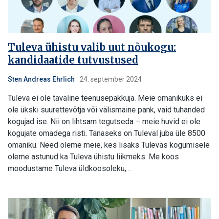
Tuleva ühistu valib uut nõukogu:
kandidaatide tutvustused
Sten Andreas Ehrlich
24. september 2024
Tuleva ei ole tavaline teenusepakkuja. Meie omanikuks ei
ole ükski suurettevõtja või välismaine pank, vaid tuhanded
kogujad ise. Nii on lihtsam tegutseda – meie huvid ei ole
kogujate omadega risti. Tänaseks on Tuleval juba üle 8500
omaniku. Need oleme meie, kes lisaks Tulevas kogumisele
oleme astunud ka Tuleva ühistu liikmeks. Me koos
moodustame Tuleva üldkoosoleku,…