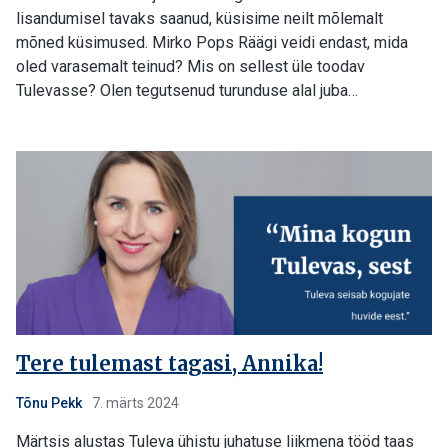
lisandumisel tavaks saanud, küsisime neilt mõlemalt
mõned küsimused. Mirko Pops Räägi veidi endast, mida
oled varasemalt teinud? Mis on sellest üle toodav
Tulevasse? Olen tegutsenud turunduse alal juba…
Tere tulemast tagasi, Annika!
Tõnu Pekk
7. märts 2024
Märtsis alustas Tuleva ühistu juhatuse liikmena tööd taas