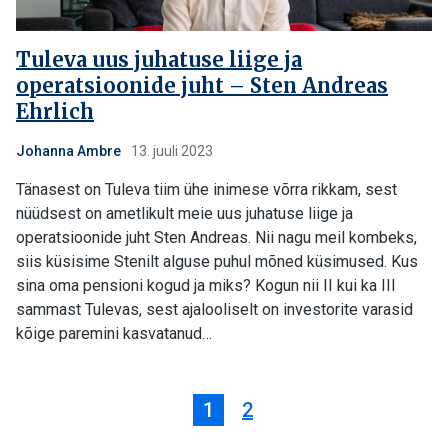
Tuleva uus juhatuse liige ja
operatsioonide juht – Sten Andreas
Ehrlich
Johanna Ambre
13. juuli 2023
Tänasest on Tuleva tiim ühe inimese võrra rikkam, sest
nüüdsest on ametlikult meie uus juhatuse liige ja
operatsioonide juht Sten Andreas. Nii nagu meil kombeks,
siis küsisime Stenilt alguse puhul mõned küsimused. Kus
sina oma pensioni kogud ja miks? Kogun nii II kui ka III
sammast Tulevas, sest ajalooliselt on investorite varasid
kõige paremini kasvatanud…
1
2