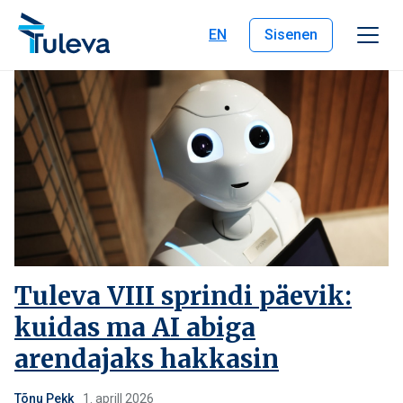
Liigu edasi sisu juurde
EN
Sisenen
Tuleva VIII sprindi päevik:
kuidas ma AI abiga
arendajaks hakkasin
Tõnu Pekk
1. aprill 2026