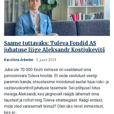
Saame tuttavaks: Tuleva Fondid AS
juhatuse liige Aleksandr Kostjukevitš
Karoliina Arbeiter
5. juuni 2024
Juba üle 70 000 Eesti inimese on usaldanud oma
pensionivara Tuleva hoolde. Et seda vastutust veelgi
paremini kanda, otsustasime möödunud aastal tuua riski- ja
vastavuskontroll juhatuse tasemele. Sel põhjusel liitus
meiega Aleksandr, kes järgnevalt räägib lähemalt oma
taustast ja rollist ning Tuleva strateegiast. Räägi endast,
mida oled varasemalt teinud? Olen üks neist inimestest,
kes ei…