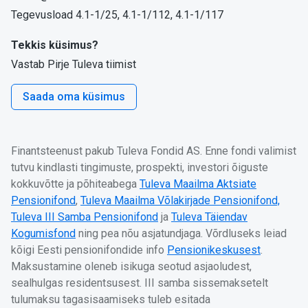
Tegevusload 4.1-1/25, 4.1-1/112, 4.1-1/117
Tekkis küsimus?
Vastab Pirje Tuleva tiimist
Saada oma küsimus
Finantsteenust pakub Tuleva Fondid AS. Enne fondi valimist
tutvu kindlasti tingimuste, prospekti, investori õiguste
kokkuvõtte ja põhiteabega
Tuleva Maailma Aktsiate
Pensionifond
,
Tuleva Maailma Võlakirjade Pensionifond,
Tuleva III Samba Pensionifond
ja
Tuleva Täiendav
Kogumisfond
ning pea nõu asjatundjaga. Võrdluseks leiad
kõigi Eesti pensionifondide info
Pensionikeskusest
.
Maksustamine oleneb isikuga seotud asjaoludest,
sealhulgas residentsusest. III samba sissemaksetelt
tulumaksu tagasisaamiseks tuleb esitada