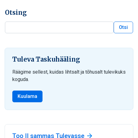
Otsing
Otsi
Otsi blogist
Tuleva Taskuhääling
Räägime sellest, kuidas lihtsalt ja tõhusalt tulevikuks
koguda.
Kuulama
Too II sammas Tulevasse