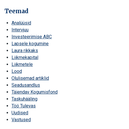
Teemad
Analüüsid
Intervjuu
Investeerimise ABC
Lapsele kogumine
Laura rikkaks
Liikmekapital
Liikmetele
Lood
Olulisemad artiklid
Seadusandlus
Täiendav Kogumisfond
Taskuhääling
Töö Tulevas
Uudised
Vastused