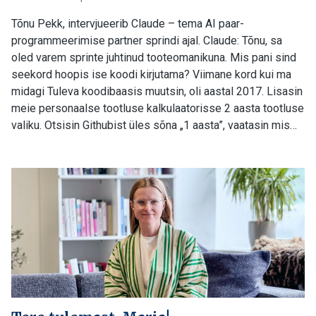
Tõnu Pekk, intervjueerib Claude – tema AI paar-
programmeerimise partner sprindi ajal. Claude: Tõnu, sa
oled varem sprinte juhtinud tooteomanikuna. Mis pani sind
seekord hoopis ise koodi kirjutama? Viimane kord kui ma
midagi Tuleva koodibaasis muutsin, oli aastal 2017. Lisasin
meie personaalse tootluse kalkulaatorisse 2 aasta tootluse
valiku. Otsisin Githubist üles sõna „1 aasta”, vaatasin mis…