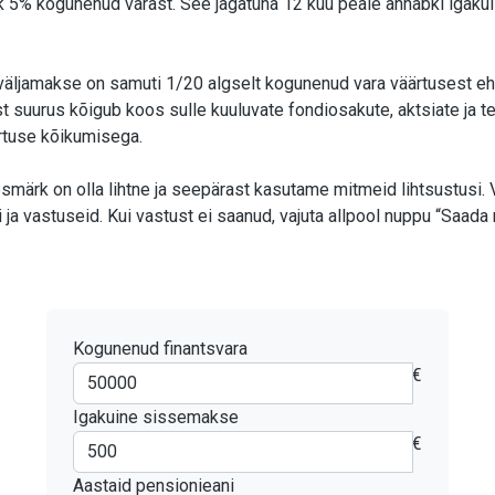
hk 5% kogunenud varast. See jagatuna 12 kuu peale annabki igaku
 väljamakse on samuti 1/20 algselt kogunenud vara väärtusest eh
 suurus kõigub koos sulle kuuluvate fondiosakute, aktsiate ja te
rtuse kõikumisega.
smärk on olla lihtne ja seepärast kasutame mitmeid lihtsustusi. 
ja vastuseid. Kui vastust ei saanud, vajuta allpool nuppu “Saada
Kogunenud finantsvara
€
Igakuine sissemakse
€
Aastaid pensionieani