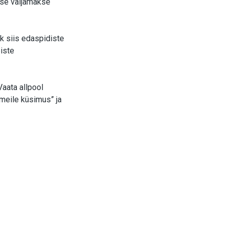
ise väljamakse
k siis edaspidiste
iste
Vaata allpool
 meile küsimus” ja