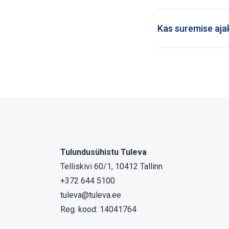
Kas suremise ajak
Tulundusühistu Tuleva
Telliskivi 60/1, 10412 Tallinn
+372 644 5100
tuleva@tuleva.ee
Reg. kood: 14041764