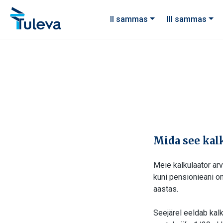
Liigu edasi sisu juurde
II sammas
III sammas
Mida see kalk
Meie kalkulaator ar
kuni pensionieani o
aastas.
Seejärel eeldab kalk