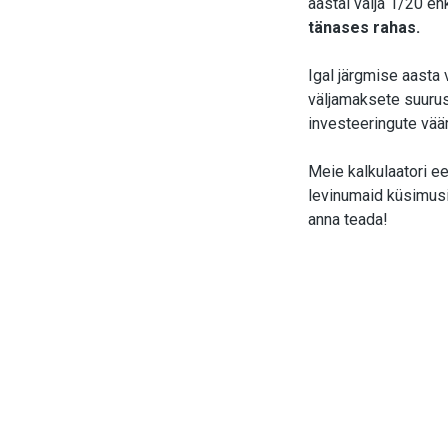
aastal välja 1/20 e
tänases rahas.
Igal järgmise aasta
väljamaksete suurust
investeeringute vää
Meie kalkulaatori ee
levinumaid küsimusi 
anna teada!