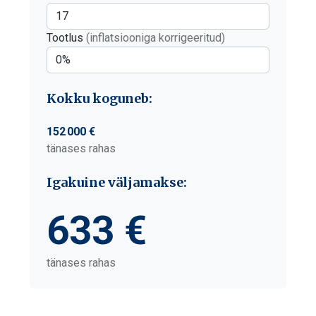
Tootlus
(inflatsiooniga korrigeeritud)
Kokku koguneb:
152 000 €
tänases rahas
Igakuine väljamakse:
633 €
tänases rahas