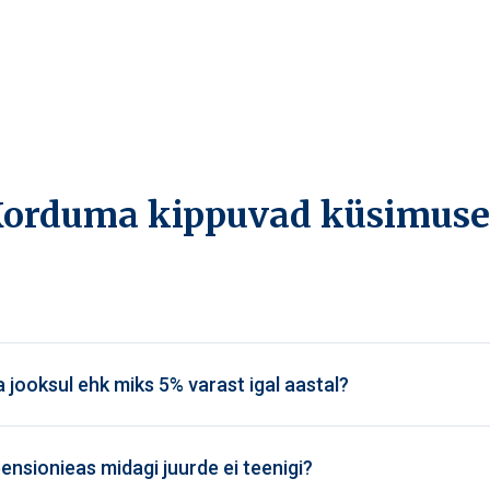
orduma kippuvad küsimus
a jooksul ehk miks 5% varast igal aastal?
ensionieas midagi juurde ei teenigi?