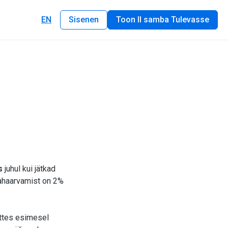
EN
Sisenen
Toon II samba Tulevasse
s
juhul kui jätkad
mahaarvamist on 2%
õttes esimesel