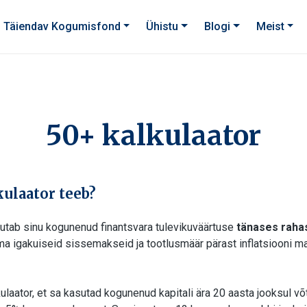
Täiendav Kogumisfond
Ühistu
Blogi
Meist
50+ kalkulaator
ulaator teeb?
vutab sinu kogunenud finantsvara tulevikuväärtuse
tänases raha
ma igakuiseid sissemakseid ja tootlusmäär pärast inflatsiooni 
ulaator, et sa kasutad kogunenud kapitali ära 20 aasta jooksul v