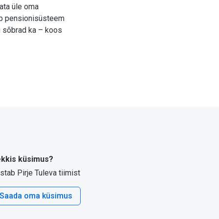
data üle oma
dub pensionisüsteem
u sõbrad ka – koos
kkis küsimus?
stab Pirje Tuleva tiimist
Saada oma küsimus