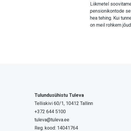
Liikmetel soovitame,
pensionikontode sei
hea tehing. Kui tunne
on meil rohkem jõud
Tulundusühistu Tuleva
Telliskivi 60/1, 10412 Tallinn
+372 644 5100
tuleva@tuleva.ee
Reg. kood: 14041764