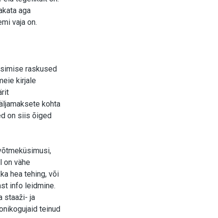
akata aga
mi vaja on.
üüsimise raskused
eie kirjale
rit
väljamaksete kohta
d on siis õiged
 võtmeküsimusi,
al on vähe
ka hea tehing, või
st info leidmine.
 staaži- ja
onikogujaid teinud