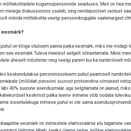
le mõttekohtadele kogumispensionide seaduses. Meil on hea mee
um meiega diskussioonis osaleb, ning nendepoolset vastust sa
olt mõnda mõttekohta veelgi pensionikogujate vaatenurgast rõh
ni eesmärk?
ti puhul on kõige olulisem panna paika eesmärk, miks me midagi 
n see eesmärk Tuleva meelest selgelt sõnastamata. Meie meele
dele üheselt mõistetav ning veelgi parem kui ka numbriliselt mõ
des keskendutakse pensionisüsteemi puhul peamiselt numbritel
määrale (
mõõdab pensioni suurust protsendina viimasest netop
d läbi 40% suurune asendusmäär, aga selgitamata on jäänud, miks 
ui kahekordset keskmist palka teeniv inimene võib oodata tulevik
ksema sissetulekuga inimese puhul ei ole sama asendusprotsendi 
ne.
kaajaline eesmärk on inimestele elamisväärse elu tagamine van
esmärgi täitmine läheb, peaks olema selge, milline elamisväärne 