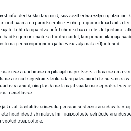
ast info oled kokku kogunud, siis sealt edasi välja nuputamine, ku
sionit saama on päris keeruline – ühe prognoosi leiad siit ja teis
ujate kohta läbipaistvat infot ühes kohas ei ole. Julgustame jät
de häid kogemusi, näiteks Rootsi näidet, kus pensionikoguja saab
 on tema pensioniprognoos ja tuleviku väljamakse(l)ootused.
seaduse arendamine on pikaajaline protsess ja hoiame oma sõr
 oleme andnud õiguskantslerile edasi palve uurida teise samba v
eaduspärasust, ning loodame lähiajal saada nendepoolset vastus
kse menetlusse.
e jätkuvalt kontaktis erinevate pensionisüsteemi arendavate osa
ete head ideed võimalusel nii riigipoolsete eelnõude arendusse
 seotud osapooltele.