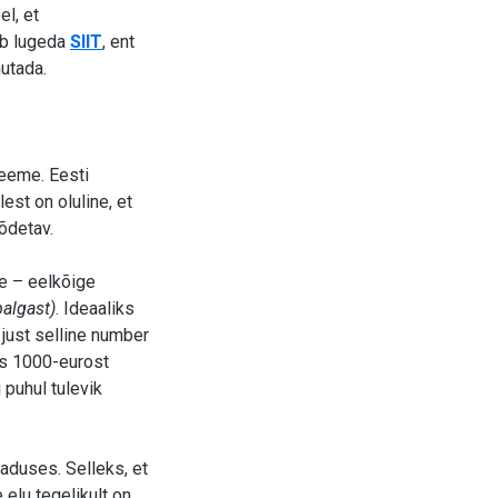
l, et
ab lugeda
SIIT
, ent
utada.
teeme. Eesti
st on oluline, et
õdetav.
e – eelkõige
algast)
. Ideaaliks
just selline number
us 1000-eurost
puhul tulevik
aduses. Selleks, et
elu tegelikult on.