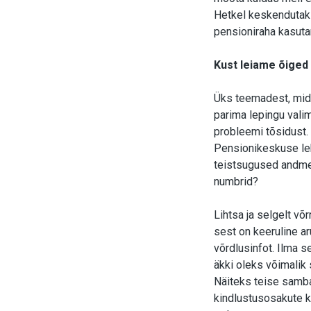
Hetkel keskendutaks
pensioniraha kasuta
Kust leiame õiged
Üks teemadest, mida
parima lepingu valim
probleemi tõsidust. 
Pensionikeskuse leh
teistsugused andmed
numbrid?
Lihtsa ja selgelt v
sest on keeruline ar
võrdlusinfot. Ilma s
äkki oleks võimalik
Näiteks teise samba
kindlustusosakute ko