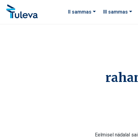
Liigu edasi sisu juurde
II sammas
III sammas
raha
Eelmisel nädalal sa