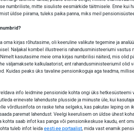
e numbriliste, mitte sisuliste eesmärkide täitmisele. Enne kui h
mist üldse piirama, tuleks paika panna, miks meil pensionisüstee
 numbrid?
 oma kirjas rõhutasime, oli keeruline valikute tegemine ja anal
isel. Naljakal kombel illustreeris rahandusministeeriumi vastus m
Nimelt kasutasime meie oma kirjas numbrilisi näiteid, mis olid pä
e väljamaksete kalkulaatorist, ent rahandusministeeriumil olid 
. Kuidas peaks üks tavaline pensionikoguja aga teadma, millise
õrreldava info leidmine pensionide kohta ongi üks hetkesüsteemi
utleda erinevate lahenduste plusside ja miinuste üle, kui kasutaj
elle võrdlusinfota on raske teha selgeks, kas pakutav leping on ik
 saada paremat lahendust. Veelgi keerulisem on üldse ühest koha
 kohta saab infot kas panga või pensionikeskuse kaudu, ent oma
hta tuleb infot leida
eesti.ee portaalist
, mida vast enamik pensi