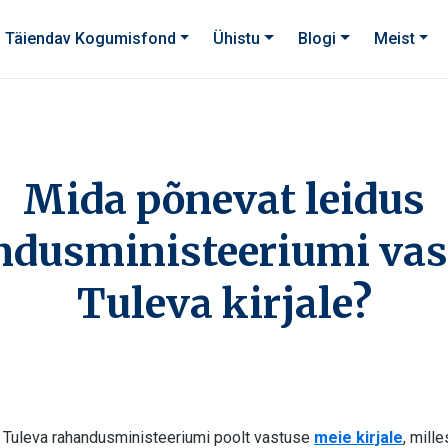
Täiendav Kogumisfond
Ühistu
Blogi
Meist
Mida põnevat leidus
ndusministeeriumi vas
Tuleva kirjale?
i Tuleva rahandusministeeriumi poolt vastuse
meie kirjale
, mill