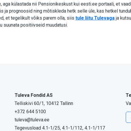
 aga külastada nii Pensionikeskust kui eesti.ee portaali, et vaa
s ja prognoosid ning mõtiskleda hetk selle üle, kas hetkel tun
d, et tegelikult võiks parem olla, siis
tule liitu Tulevaga
ja kuts
u suunata positiivseid muudatusi.
Tuleva Fondid AS
Te
Telliskivi 60/1, 10412 Tallinn
Va
+372 644 5100
tuleva@tuleva.ee
Tegevusload 4.1-1/25, 4.1-1/112, 4.1-1/117