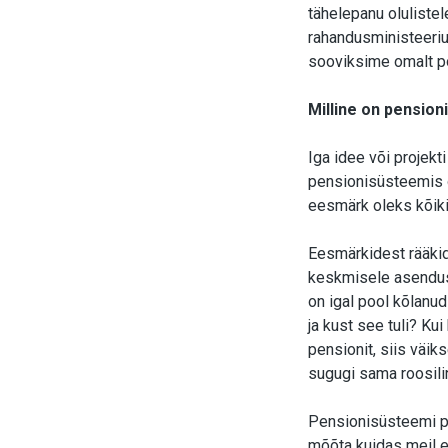
tähelepanu oluliste
rahandusministeeri
sooviksime omalt po
Milline on pensio
Iga idee või projek
pensionisüsteemis o
eesmärk oleks kõiki
Eesmärkidest rääki
keskmisele asendus
on igal pool kõlanu
ja kust see tuli? K
pensionit, siis väi
sugugi sama roosili
Pensionisüsteemi pi
mõõta kuidas meil e