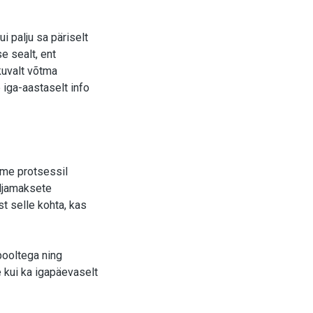
i palju sa päriselt
e sealt, ent
kuvalt võtma
 iga-aastaselt info
me protsessil
äljamaksete
t selle kohta, kas
pooltega ning
 kui ka igapäevaselt