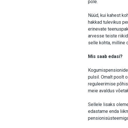
pole.
Nüüd, kui kahest koh
hakkad tulevikus pen
erinevate teenuspakk
arvesse teiste riiki
selle kohta, milline
Mis saab edasi?
Kogumispensionide 
pulsil. Omalt poolt
reguleerimise põhis
meie avaldus võeta
Sellele lisaks olem
edastame enda liikm
pensionisüsteemiga