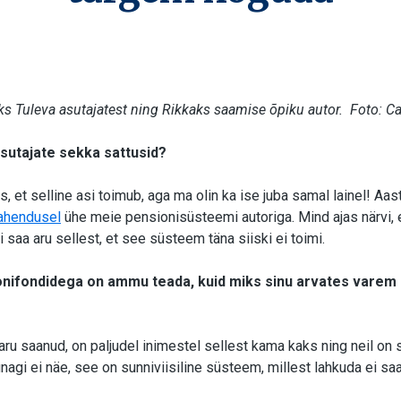
s Tuleva asutajatest ning Rikkaks saamise õpiku autor. Foto: Car
sutajate sekka sattusid?
s, et selline asi toimub, aga ma olin ka ise juba samal lainel! Aas
vahendusel
ühe meie pensionisüsteemi autoriga. Mind ajas närvi,
i saa aru sellest, et see süsteem täna siiski ei toimi.
nifondidega on ammu teada, kuid miks sinu arvates varem 
 aru saanud, on paljudel inimestel sellest kama kaks ning neil on 
nagi ei näe, see on sunniviisiline süsteem, millest lahkuda ei sa