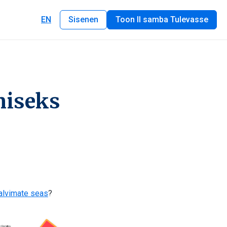
EN
Sisenen
Toon II samba Tulevasse
miseks
alvimate seas
?