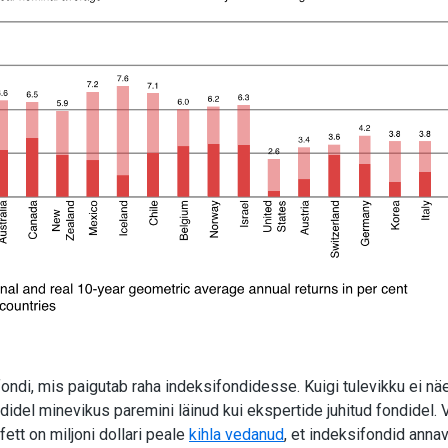
ndi, mis paigutab raha indeksifondidesse. Kuigi tulevikku ei näe
ondidel minevikus paremini läinud kui ekspertide juhitud fondidel. 
fett on miljoni dollari peale
kihla vedanud
, et indeksifondid ann