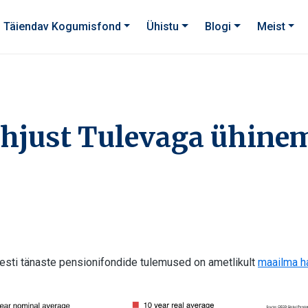
Täiendav Kogumisfond
Ühistu
Blogi
Meist
õhjust Tulevaga ühine
Eesti tänaste pensionifondide tulemused on ametlikult
maailma h