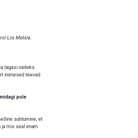
ol Liis Metsla.
ta tagasi näiteks
 et inimesed teevad
midagi pole
selline suhtumine, et
a ja mis seal enam