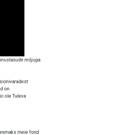
eenustasude mõjuga.
sionivaradest
ad on
ei ole Tuleva
uuremaks meie fond