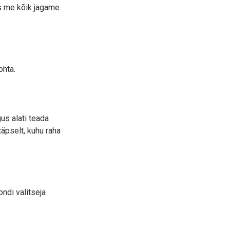
s me kõik jagame
ohta.
us alati teada
täpselt, kuhu raha
ndi valitseja