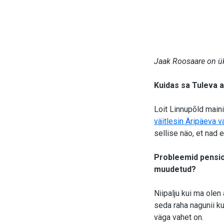
Jaak Roosaare on ük
Kuidas sa Tuleva a
Loit Linnupõld maini
väitlesin Äripäeva 
sellise näo, et nad e
Probleemid pensio
muudetud?
Niipalju kui ma olen
seda raha nagunii ku
väga vahet on.