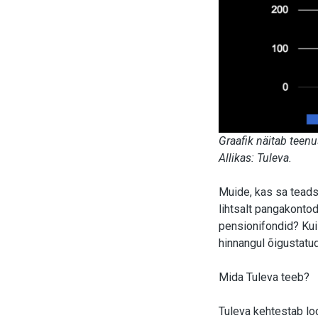
Graafik näitab teen
Allikas: Tuleva.
Muide, kas sa teads
lihtsalt pangakont
pensionifondid? Kui 
hinnangul õigustatud
Mida Tuleva teeb?
Tuleva kehtestab lo