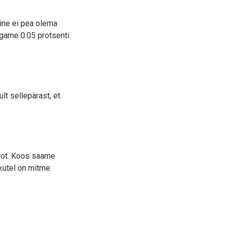
mine ei pea olema
agame 0.05 protsenti
lt sellepärast, et
urot. Koos saame
kutel on mitme