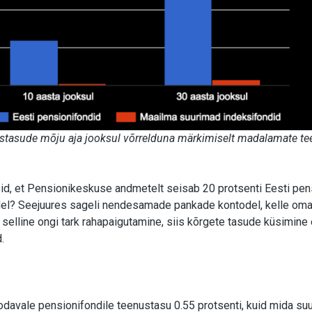
ustasude mõju aja jooksul võrrelduna märkimiselt madalamate t
id, et Pensionikeskuse andmetelt seisab 20 protsenti Eesti pen
odel? Seejuures sageli nendesamade pankade kontodel, kelle om
selline ongi tark rahapaigutamine, siis kõrgete tasude küsimine 
.
odavale pensionifondile teenustasu 0.55 protsenti, kuid mida s