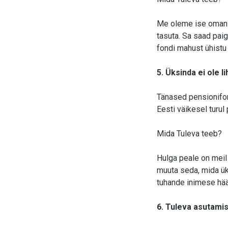
Me oleme ise omanik
tasuta. Sa saad paig
fondi mahust ühistu 
5. Üksinda ei ole 
Tänased pensionifond
Eesti väikesel turul
Mida Tuleva teeb?
Hulga peale on meil
muuta seda, mida ü
tuhande inimese hääl.
6. Tuleva asutami