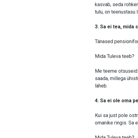
kasvab, seda rohke
tulu, on teenustasu
3. Sa ei tea, mida
Tänased pensionifon
Mida Tuleva teeb?
Me teeme otsuseid ko
saada, millega ühist
läheb.
4. Sa ei ole oma p
Kui sa just pole ost
omanike ringis. Sa e
Mida Tuleva teeb?