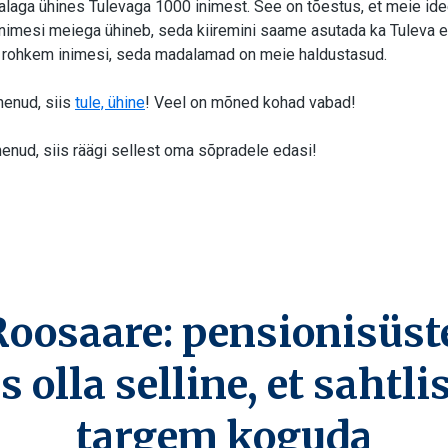
aga ühines Tulevaga 1000 inimest. See on tõestus, et meie ide
 inimesi meiega ühineb, seda kiiremini saame asutada ka Tuleva
a rohkem inimesi, seda madalamad on meie haldustasud.
nenud, siis
tule, ühine
! Veel on mõned kohad vabad!
nenud, siis räägi sellest oma sõpradele edasi!
Roosaare: pensionisüst
s olla selline, et sahtli
targem koguda