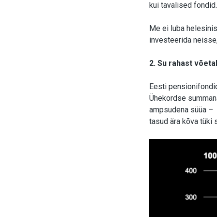
kui tavalised fondid
Me ei luba helesini
investeerida neisse, 
2. Su rahast võeta
Eesti pensionifondi
Ühekordse summana t
ampsudena süüa – li
tasud ära kõva tüki 