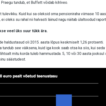
. Praegu tundub, et Buffett võidab kihlveo.
st tulevikku. Kuid kui sa oleksid oma pensioniraha viimase 10 aa
ei oleks su rahal nii halvasti läinud nagu näitab ülaltoodud raport
kse veel üks suur tükk ära.
de haldustasud oli 2015. aasta lõpus keskmiselt 1,26 protsenti.
undub see väiksena, kuid iga kook saab otsa ka siis, kui seda
htsalt mitu korda tuleb hammustada. 5, 10 või 30 aasta jooksul
sinu säästudest.