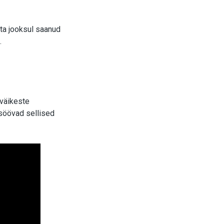
sta jooksul saanud
.
 väikeste
 söövad sellised