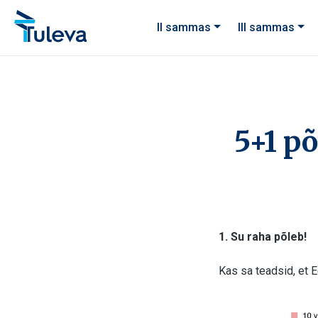
Liigu edasi sisu juurde
II sammas
III sammas
5+1 p
1. Su raha põleb!
Kas sa teadsid, et 