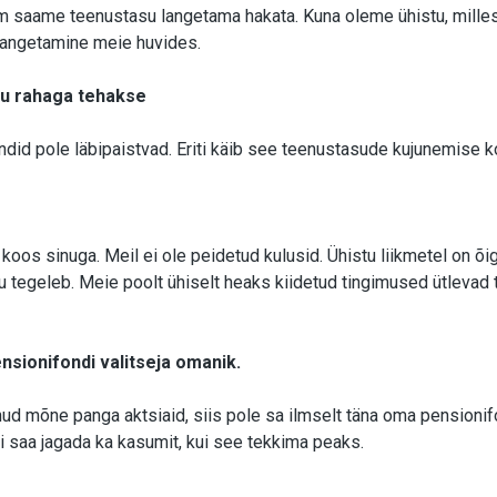
m saame teenustasu langetama hakata. Kuna oleme ühistu, mille
 langetamine meie huvides.
 su rahaga tehakse
did pole läbipaistvad. Eriti käib see teenustasude kujunemise k
os sinuga. Meil ei ole peidetud kulusid. Ühistu liikmetel on õig
u tegeleb. Meie poolt ühiselt heaks kiidetud tingimused ütlevad 
ensionifondi valitseja omanik.
nud mõne panga aktsiaid, siis pole sa ilmselt täna oma pensionifo
i saa jagada ka kasumit, kui see tekkima peaks.