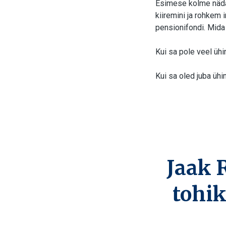
Esimese kolme nädal
kiiremini ja rohkem
pensionifondi. Mid
Kui sa pole veel ühi
Kui sa oled juba ühi
Jaak 
tohik