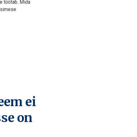
e töötab. Mida
 esimese
eem ei
sse on