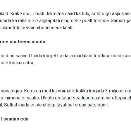
ud. Kõik koos. Ühistu liikmena saad ka tulu, sest õige asja aja
utada ka raha meie algkapitali ning selle pealt teenida. Samuti j
liikmetele pensioniboonusena laiali.
lihtne süsteemi muuta
id on saanud hindu kõrgel hoida ja madalaid tootlusi lubada ainu
 pole konkurentsi.
 sõnaõigus. Koos on meil ka võimalik kokku koguda 3 miljonit e
ks inimene ei saaks. Ühistu esitatud seadusemuutmise ettepane
 Sellist jõudu ei ole ühelgi tavalisel organisatsioonil.
st saadab edu