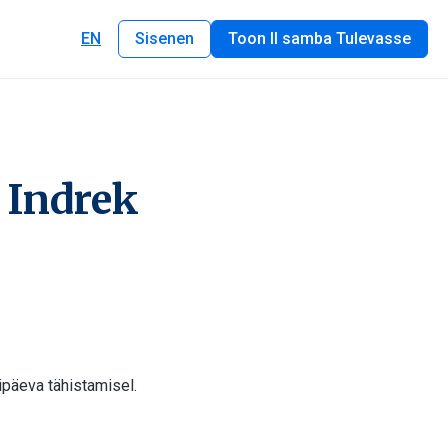
EN
Sisenen
Toon II samba Tulevasse
e Indrek
ipäeva tähistamisel.