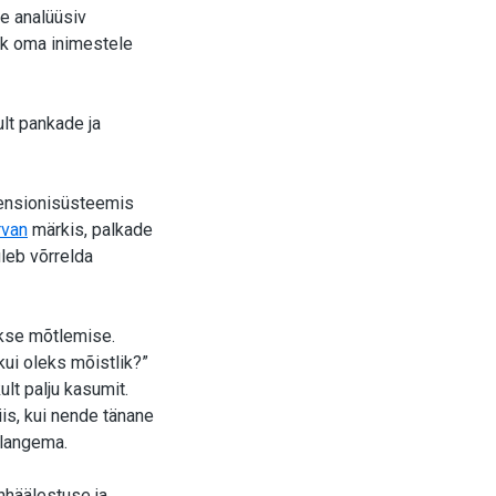
me analüüsiv
iik oma inimestele
ult pankade ja
pensionisüsteemis
rvan
märkis, palkade
leb võrrelda
skse mõtlemise.
ui oleks mõistlik?”
lt palju kasumit.
is, kui nende tänane
 langema.
nhäälestuse ja