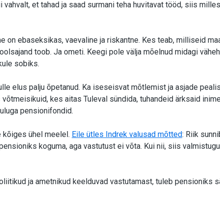
ii vahvalt, et tahad ja saad surmani teha huvitavat tööd, siis mille
 on ebaseksikas, vaevaline ja riskantne. Kes teab, milliseid ma
oolsajand toob. Ja ometi. Keegi pole välja mõelnud midagi vähe
ule sobiks.
lle elus palju õpetanud. Ka iseseisvat mõtlemist ja asjade pealis
 võtmeisikuid, kes aitas Tuleval sündida, tuhandeid ärksaid inimesi
kuluga pensionifondid.
e kõiges ühel meelel.
Eile ütles Indrek valusad mõtted
: Riik sunn
 pensioniks koguma, aga vastutust ei võta. Kui nii, siis valmistugu
poliitikud ja ametnikud keelduvad vastutamast, tuleb pensioniks 