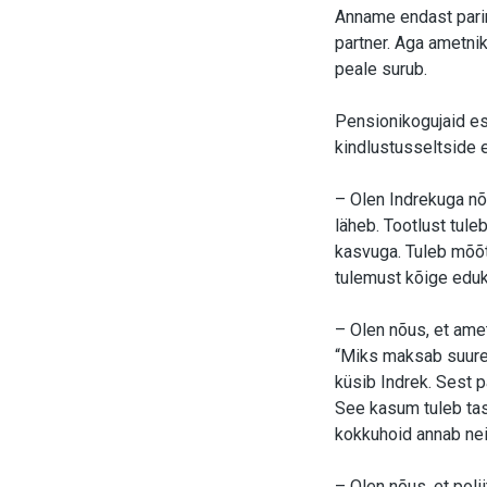
Anname endast parim
partner. Aga ametnik
peale surub.
Pensionikogujaid esi
kindlustusseltside e
– Olen Indrekuga nõ
läheb. Tootlust tule
kasvuga. Tuleb mõõta
tulemust kõige edu
– Olen nõus, et ame
“Miks maksab suurem
küsib Indrek. Sest p
See kasum tuleb tas
kokkuhoid annab ne
– Olen nõus, et pol