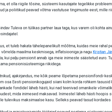
a, et olla riigile tõsine, süsteemi kasutajate tegelikke problee
ud ja poliitikud peavad võtma vastutuse tingimuste eest, mille r
ndav Tuleva on tülikas partner laua taga, kus varem oli kohta ain
sindajatel.
us, et tuleb hakata tähelepanelikult mõõtma, kuidas meie rahal 
b võrrelda maailma keskmisega, inflatsiooniga ja nagu
Kristjan Jä
, kui palju pensionit annab iga meie inimeste säästetud euro. Tu
kama pensionisüsteemiga riikidega.
tnikud, ajakirjandus, me kõik peame lõpetama pensionifondi-ke
 osa Eesti pensionikogujaid siiani kolm korda rohkem tasusid k
ankade fondidel läheb hästi, kui nad teenivad omanikele võimaliku
udest, mida inimesed maksavad. Inimestel läheb hästi hoopis si
ile tulevikus maksimaalse kasu. Selleks peavad tasud kordades
iitikud ja ministeeriumide töötajad peavad peatama süsteemi pee