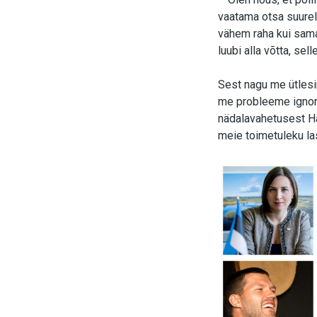
vaatama otsa suurel
vähem raha kui sama
luubi alla võtta, se
Sest nagu me ütlesi
me probleeme ignore
nädalavahetusest Ha
meie toimetuleku la