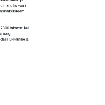
kolmandiku võrra
pensionisüsteem
a 2300 inimest:
Kui
i isegi
dasi lükkamine ja