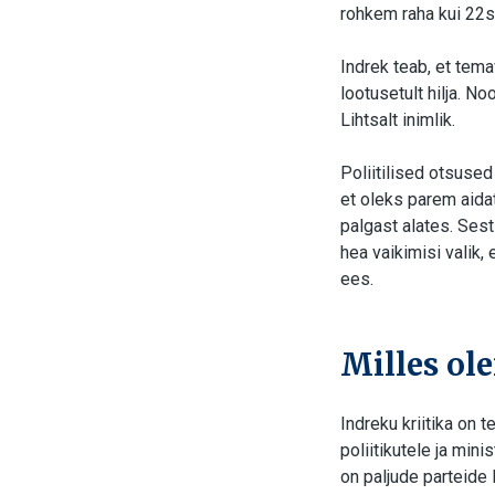
rohkem raha kui 22s
Indrek teab, et tem
lootusetult hilja. N
Lihtsalt inimlik.
Poliitilised otsused
et oleks parem aida
palgast alates. Ses
hea vaikimisi valik,
ees.
Milles ol
Indreku kriitika on 
poliitikutele ja min
on paljude parteide