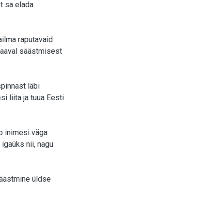
st sa elada
ailma raputavaid
haaval säästmisest
pinnast läbi
 liita ja tuua Eesti
ib inimesi väga
 igaüks nii, nagu
säästmine üldse