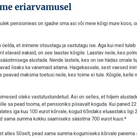
eme eriarvamusel
ulek pensionieas on igaühe oma asi või meie kõigi mure koos, 
n öelda, et inimene otsustagu ja vastutagu ise. Aga kui meil tuleb 
il elavaid eakaid, on see laastav kõigile. Laastav neile, kes pol
t säästmisega alustada. Nende lastele, kes on ise hädas omale t
avad lisaks ka vanemaid aitama. Haigekassale, sest vaesed in
s peavad maksma toetusi neile, kes toime ei tule. Kõigile, kelle
inimesed oleks vastutustundetud. Asi on selles, et hiljem alusta
ille sa pead tooma, et pensioniks piisavalt koguda.
Kui paned 22
lates iga kuu 100 eurot kõrvale, kogud 65ndaks eluaastaks ligi 2
ead sama summa kokku saamiseks säästma 700 eurot kuus.*
ist alles 50selt, pead sama summa kogumiseks kõrvale panema 