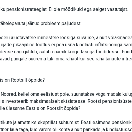
likku pensionistrateegiat. Ei ole mõõdikuid ega selget vastutajat.
ähelepanuta jäänud probleem paljudest.
ööelu alustavatele inimestele loosiga suvalise, ainult võlakirjad
irjade pikaajaline tootlus ei pea üsna kindlasti inflatsiooniga sam
desse nagu juhtub, satub enamik kõrge tasuga fondidesse. Fond
savad pangale suurema tüki oma rahast kui see raha tänaste intr
is on Rootsilt õppida?
ee. Noored, kellel oma eelistust pole, suunatakse väga madala kulug
is investeerib maksimaalselt aktsiatesse. Rootsi pensionisüst
lle ülesanne Eestis on Rootsilt õppida?
tikute ja ametnike skeptilist suhtumist. Eesti esimene pensioni
rtner laua taga, kus varem oli kohta ainult pankade ja kindlustusse