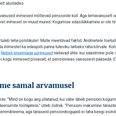
elt alustades.
avanused inimesed mõtlevad pensionile küll. Aga temavanuselt 
oorel inimesel on muud mured. Kogumise edasilükkamine ei ole tin
 tuleb teha poliitikutel. Mulle meeldivad faktid.
Andmetele toetud
ta inimestel ka edaspidi panna tuleviku tarbeks raha kõrvale. K
t
Nobeli preemiaga uurimused
näitavad ühte: kui säästmine pole 
 ei kogu inimesed piisavalt, et pensionieas vaesusest pääseda. E
eme samal arvamusel
terav. “Mind on kogu aeg üllatanud, kui vähe läheb pensioni kogu
isteeriumite töötajatele,” ütleb Indrek. “Pensioni maksmine tänast
 lemmikteema, aga tänaseid pensionikogujaid ei taha keegi esind