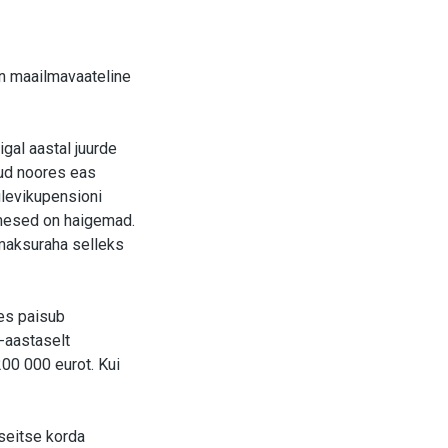
on maailmavaateline
igal aastal juurde
nud noores eas
ulevikupensioni
imesed on haigemad.
 maksuraha selleks
des paisub
-aastaselt
00 000 eurot. Kui
seitse korda