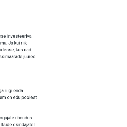
esse investeeriva
mu. Ja kui riik
idesse, kus nad
essimäärade juures
a riigi enda
eem on edu poolest
kogujate ühendus
ltside esindajatel.