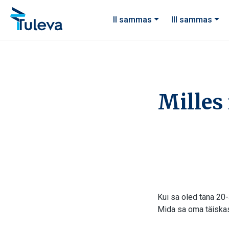
Liigu edasi sisu juurde
II sammas
III sammas
Milles 
Kui sa oled täna 20
Mida sa oma täiskas