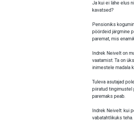
Ja kui ei lähe elus n
kavatsed?
Pensioniks kogumine
pöördeid järgmine p
paremat, mis enamik
Indrek Neivelt on mu
vaatamist. Ta on üks
inimestele madala 
Tuleva asutajad pol
piiratud tingimustel
paremaks peab.
Indrek Neivelt: kui 
vabatahtlikuks teha.