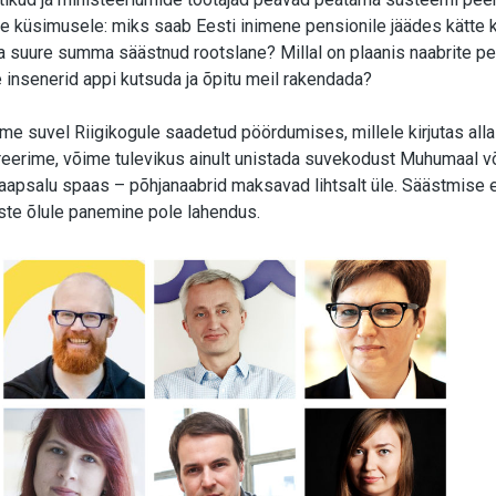
e küsimusele: miks saab Eesti inimene pensionile jäädes kätte 
 suure summa säästnud rootslane? Millal on plaanis naabrite 
lle insenerid appi kutsuda ja õpitu meil rakendada?
me suvel Riigikogule saadetud pöördumises, millele kirjutas all
erime, võime tulevikus ainult unistada suvekodust Muhumaal võ
apsalu spaas – põhjanaabrid maksavad lihtsalt üle. Säästmise e
ste õlule panemine pole lahendus.