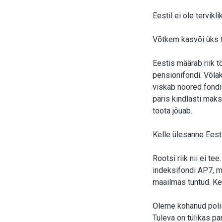
Eestil ei ole tervik
Võtkem kasvõi üks t
Eestis määrab riik t
pensionifondi. Võlak
viskab noored fondi
päris kindlasti mak
toota jõuab.
Kelle ülesanne Eest
Rootsi riik nii ei t
indeksifondi AP7, m
maailmas tuntud. Ke
Oleme kohanud polii
Tuleva on tülikas pa