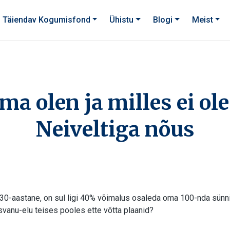
Täiendav Kogumisfond
Ühistu
Blogi
Meist
ma olen ja milles ei ol
Neiveltiga nõus
-30-aastane, on sul ligi 40% võimalus osaleda oma 100-nda sünn
vanu-elu teises pooles ette võtta plaanid?