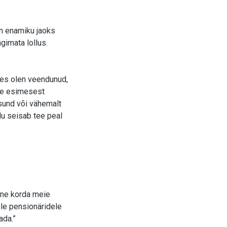
on enamiku jaoks
gimata lollus.
es olen veendunud,
ohe esimesest
sund või vähemalt
lu seisab tee peal
mine korda meie
ele pensionäridele
ada.”