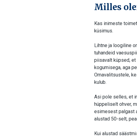
Milles ol
Kas inimeste toimet
küsimus.
Lihtne ja loogiline o
tuhandeid vaesuspiir
piisavalt küpsed, e
kogumisega, aga pe
Omavalitsustele, ke
kulub.
Asi pole selles, et 
hüppeliselt ohver, m
esimesest palgast a
alustad 50-selt, p
Kui alustad säästm