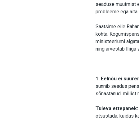
seaduse muutmist e
probleeme ega aita 
Saatsime eile Raha
kohta. Kogumispensi
ministeeriumi algat
ning arvestab lliiga
1. Eelnõu ei suure
sunnib seadus pensi
sõnastanud, millist
Tuleva ettepanek:
otsustada, kuidas k