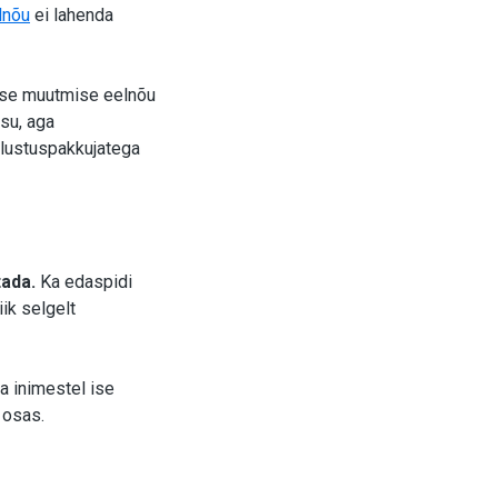
lnõu
ei lahenda
use muutmise eelnõu
su, aga
dlustuspakkujatega
tada.
Ka edaspidi
ik selgelt
 inimestel ise
 osas.