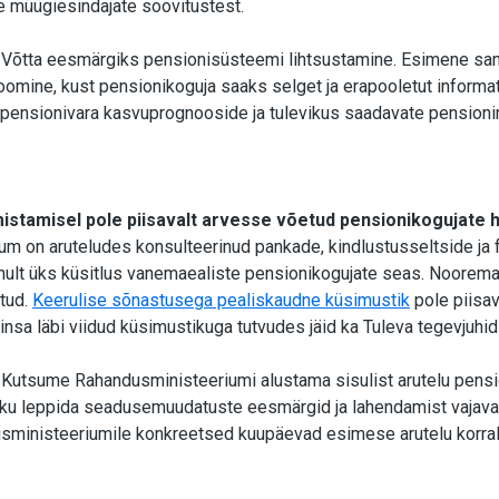
de müügiesindajate soovitustest.
Võtta eesmärgiks pensionisüsteemi lihtsustamine. Esimene sa
i loomine, kust pensionikoguja saaks selget ja erapooletut informa
pensionivara kasvuprognooside ja tulevikus saadavate pension
mistamisel pole piisavalt arvesse võetud pensionikogujate 
m on aruteludes konsulteerinud pankade, kindlustusseltside ja f
ainult üks küsitlus vanemaealiste pensionikogujate seas. Noorem
itud.
Keerulise sõnastusega pealiskaudne küsimustik
pole piisav
Ainsa läbi viidud küsimustikuga tutvudes jäid ka Tuleva tegevjuhi
:
Kutsume Rahandusministeeriumi alustama sisulist arutelu pensi
kku leppida seadusemuudatuste eesmärgid ja lahendamist vajav
ministeeriumile konkreetsed kuupäevad esimese arutelu korra