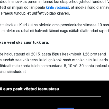
ondidel minevikus paremini läinud kui ekspertide juhitud fondidel. 
fett on miljoni dollari peale
kihla vedanud
, et indeksifondid ann
. Praegu tundub, et Buffett võidab kihlveo.
st tulevikku. Kuid kui sa oleksid oma pensioniraha viimase 10 aa
ei oleks su rahal nii halvasti läinud nagu näitab ülaltoodud raport
kse veel üks suur tükk ära.
de haldustasud oli 2015. aasta lõpus keskmiselt 1,26 protsenti.
undub see väiksena, kuid iga kook saab otsa ka siis, kui seda
htsalt mitu korda tuleb hammustada. 5, 10 või 30 aasta jooksul
sinu säästudest.