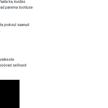
Vaata ka, kuidas
avad parema tootluse
sta jooksul saanud
.
 väikeste
 söövad sellised