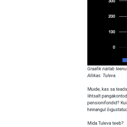
Graafik näitab teen
Allikas: Tuleva.
Muide, kas sa teads
lihtsalt pangakont
pensionifondid? Kui 
hinnangul õigustatud
Mida Tuleva teeb?