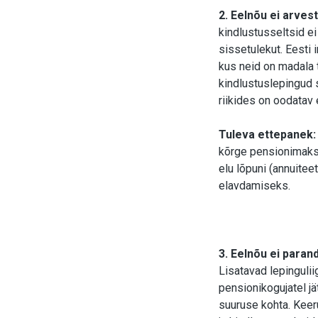
2. Eelnõu ei arve
kindlustusseltsid ei
sissetulekut. Eesti
kus neid on madala t
kindlustuslepingud
riikides on oodatav 
Tuleva ettepanek:
kõrge pensionimakse
elu lõpuni (annuiteet
elavdamiseks.
3. Eelnõu ei paran
Lisatavad lepinguli
pensionikogujatel j
suuruse kohta. Kee