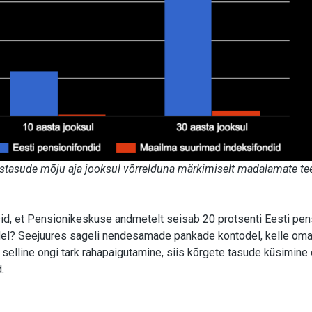
ustasude mõju aja jooksul võrrelduna märkimiselt madalamate t
id, et Pensionikeskuse andmetelt seisab 20 protsenti Eesti pen
odel? Seejuures sageli nendesamade pankade kontodel, kelle om
selline ongi tark rahapaigutamine, siis kõrgete tasude küsimine 
.