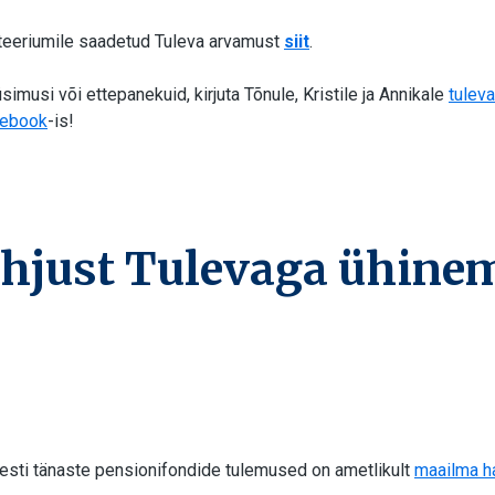
eeriumile saadetud Tuleva arvamust
siit
.
simusi või ettepanekuid, kirjuta Tõnule, Kristile ja Annikale
tulev
cebook
-is!
õhjust Tulevaga ühine
Eesti tänaste pensionifondide tulemused on ametlikult
maailma h