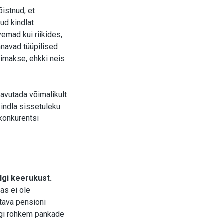
õistnud, et
ud kindlat
emad kui riikides,
nnavad tüüpilised
imakse, ehkki neis
aavutada võimalikult
kindla sissetuleku
 konkurentsi
lgi keerukust.
as ei ole
tava pensioni
lgi rohkem pankade