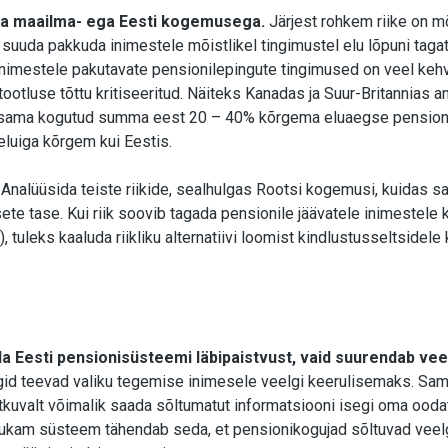
sta maailma- ega Eesti kogemusega.
Järjest rohkem riike on m
 suuda pakkuda inimestele mõistlikel tingimustel elu lõpuni tagat
 inimestele pakutavate pensionilepingute tingimused on veel kehv
ootluse tõttu kritiseeritud. Näiteks Kanadas ja Suur-Britannias a
 sama kogutud summa eest 20 – 40% kõrgema eluaegse pension
eluiga kõrgem kui Eestis.
Analüüsida teiste riikide, sealhulgas Rootsi kogemusi, kuidas s
te tase. Kui riik soovib tagada pensionile jäävatele inimestele 
), tuleks kaaluda riikliku alternatiivi loomist kindlustusseltsidele
da Eesti pensionisüsteemi läbipaistvust, vaid suurendab vee
igid teevad valiku tegemise inimesele veelgi keerulisemaks. Sam
ätkuvalt võimalik saada sõltumatut informatsiooni isegi oma ooda
rukam süsteem tähendab seda, et pensionikogujad sõltuvad vee