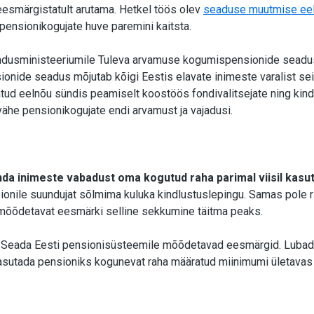
esmärgistatult arutama. Hetkel töös olev
seaduse muutmise ee
pensionikogujate huve paremini kaitsta.
ndusministeeriumile Tuleva arvamuse kogumispensionide sead
onide seadus mõjutab kõigi Eestis elavate inimeste varalist sei
atud eelnõu sündis peamiselt koostöös fondivalitsejate ning kin
 vähe pensionikogujate endi arvamust ja vajadusi.
nda inimeste vabadust oma kogutud raha parimal viisil kasu
onile suundujat sõlmima kuluka kindlustuslepingu. Samas pole ri
 mõõdetavat eesmärki selline sekkumine täitma peaks.
Seada Eesti pensionisüsteemile mõõdetavad eesmärgid. Lubada
asutada pensioniks kogunevat raha määratud miinimumi ületavas