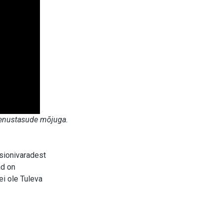
eenustasude mõjuga.
sionivaradest
ad on
ei ole Tuleva