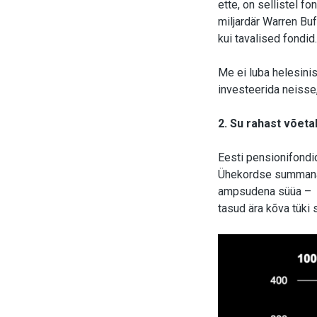
ette, on sellistel f
miljardär Warren Buf
kui tavalised fondid
Me ei luba helesini
investeerida neisse, 
2. Su rahast võeta
Eesti pensionifondi
Ühekordse summana t
ampsudena süüa – li
tasud ära kõva tüki 