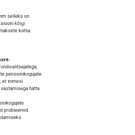
mm selleks on
tsiooni kõigi
imaksete kohta.
huve.
ondivalitsejatega,
ate pensionikogujate
, et inimesi
d vastamisega hätta.
onikogujate
ad probleemid.
ldamiseks.