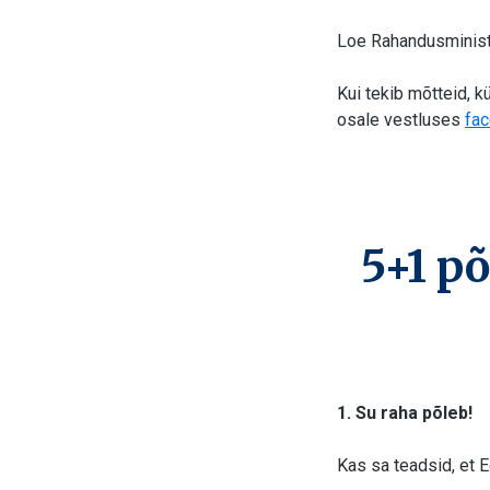
Loe Rahandusminist
Kui tekib mõtteid, kü
osale vestluses
fa
5+1 p
1. Su raha põleb!
Kas sa teadsid, et 