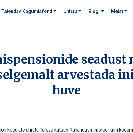
Täiendav Kogumisfond
Ühistu
Blogi
Meist
ispensionide seadust 
selgemalt arvestada i
huve
ionikogujate ühistu Tuleva kutsub Rahandusministeeriumi kogu