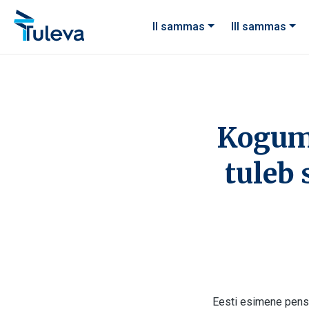
Liigu edasi sisu juurde
II sammas
III sammas
Kogum
tuleb 
Eesti esimene pens