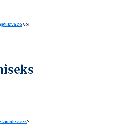
a@tuleva.ee
või
miseks
alvimate seas
?