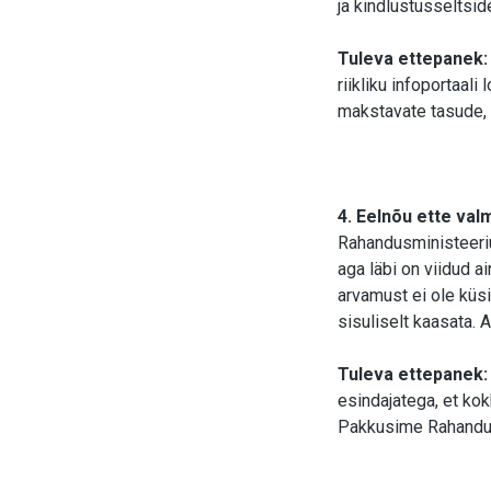
ja kindlustusseltsi
Tuleva ettepanek:
riikliku infoportaal
makstavate tasude, 
4. Eelnõu ette val
Rahandusministeeriu
aga läbi on viidud 
arvamust ei ole küs
sisuliselt kaasata. 
Tuleva ettepanek
esindajatega, et ko
Pakkusime Rahandus