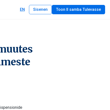
EN
Sisenen
Toon II samba Tulevasse
muutes
nimeste
mispensionide