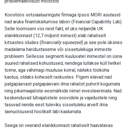
problemaatilisust mõistsid.
Koostöös sotsiaaluuringute firmaga Ipsos MORI asutasid
nad aruka finantskäitumise labori (Financial Capability Lab).
Selle loomiseni viis neid fakt, et üks neljandik UK
elanikkonnast (12,7 miljonit inimest) elab rahaliselt
kitsastes oludes (
financially squeezed
) ja see pole üksnes
madalama haridustaseme või sissetulekuga inimeste
probleem. Sellesse segmenti kuuluvatel inimestel on üsna
suured rahalised kohustused, nendega tullakse küll hetkel
toime, aga vähimagi muutuse korral, näiteks töökoha
kaotus, oldaks koheselt raskustes. Pigem elavad nad
palgapäevast palgapäevani ilma rahalist puhvrit kogumata
ning pikemaajaliste eesmärkide nimel investeerimata. Nad
keskenduvad lühiajalistele soovidele ja vajadustele ning
tasuvad nende eest tuleviku sissetuleku arvelt ilma
laenuotsuseid hoolikalt läbi kaalumata.
Seega on veerand elanikkonnast rahaliselt haavatavas