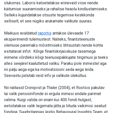
olukorras. Laboris katsetatakse erinevaid viise nende
käitumise suunamiseks ja rahalise heaolu kindlustamiseks.
Selleks kujundatakse otsuste tegemise keskkonda
selliselt, et see nügiks arukamate valikute suunas.
Maikuus avaldatud
raportis
antakse ülevaade 17
eksperimendi tulemustest. Näiteks, finantsteenuste
olemuse paremaks mõistmiseks lihtsustati nende kohta
esitatavat infot. Kõrge finantskirjaoskuse tasemega
inimene võrdleks kõigi teenusepakkujate tingimusi ja teeks
alles seejärel kaalutletud valiku. Paraku pole inimestel aga
nii palju aega ega ka motivatsiooni seda aega leida.
Seevastu pelutab neid info ja valikute üleküllus.
Nii näitasid Cronqvist ja Thaler (2004), et Rootsis pakutav
lai valik pensionifonde ei erguta inimesi endale parimat
valima. Kuigi valida on enam kui 400 fondi hulgast,
eelistatakse valik tegemata jätta ja liituda vaikimisi seatud
fondiga. Suurbritannias leidis Behavioural Insights Team, et