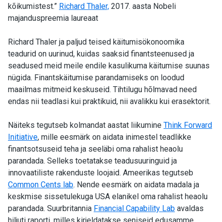
kõikumistest.”
Richard Thaler,
2017. aasta Nobeli
majanduspreemia laureaat
Richard Thaler ja paljud teised käitumisökonoomika
teadurid on uurinud, kuidas saaksid finantsteenused ja
seadused meid meile endile kasulikuma käitumise suunas
nügida. Finantskäitumise parandamiseks on loodud
maailmas mitmeid keskuseid. Tihtilugu hõlmavad need
endas nii teadlasi kui praktikuid, nii avalikku kui erasektorit.
Näiteks tegutseb kolmandat aastat liikumine
Think Forward
Initiative
, mille eesmärk on aidata inimestel teadlikke
finantsotsuseid teha ja seeläbi oma rahalist heaolu
parandada. Selleks toetatakse teadusuuringuid ja
innovaatiliste rakenduste loojaid. Ameerikas tegutseb
Common Cents lab
. Nende eesmärk on aidata madala ja
keskmise sissetulekuga USA elanikel oma rahalist heaolu
parandada. Suurbritannia
Financial Capability Lab
avaldas
hiljuti raporti, milles kirjeldatakse seniseid edusamme