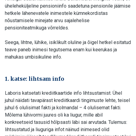
üheleheküljeline pensioniinfo saadetuna pensionile jäämise
hetkele lähenevatele inimestele kümnekordistas
nõustamisele minejate arvu sajalehelise
pensioniteatmikuga võrreldes.
Seega, lihtne, lühike, isiklikult oluline ja õigel hetkel esitatud
teave paneb inimesi tegutsema enam kui keerukas ja
mahukas umbisikuline info.
1. katse: lihtsam info
Laboris katsetati krediitkaartide info lihtsustamist. Ühel
juhul näidati tavapärast krediitkaardi tingimuste lehte, teisel
juhul 6 olulisimat fakti ja kolmandal – 4 olulisemat fakti.
Mõlema lühivormi juures oli ka liugur, mille abil
konkreetseid tasusid hõlpsasti läbi sai arvutada. Tulemus:
lihtsustatud ja liuguriga infot näinud inimesed olid