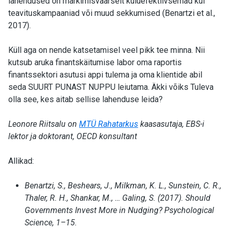
lahendused on märkimisväärselt kuluefektiivsemad kui
teavituskampaaniad või muud sekkumised (Benartzi et al.,
2017).
Küll aga on nende katsetamisel veel pikk tee minna. Nii
kutsub aruka finantskäitumise labor oma raportis
finantssektori asutusi appi tulema ja oma klientide abil
seda SUURT PUNAST NUPPU leiutama. Äkki võiks Tuleva
olla see, kes aitab sellise lahenduse leida?
Leonore Riitsalu on
MTÜ Rahatarkus
kaasasutaja, EBS-i
lektor ja doktorant, OECD konsultant
Allikad:
Benartzi, S., Beshears, J., Milkman, K. L., Sunstein, C. R.,
Thaler, R. H., Shankar, M., … Galing, S. (2017). Should
Governments Invest More in Nudging? Psychological
Science, 1–15.