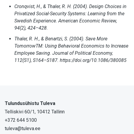
Cronqvist, H., & Thaler, R. H. (2004). Design Choices in
Privatized Social-Security Systems: Learning from the
Swedish Experience. American Economic Review,
94(2), 424–428.
Thaler, R. H., & Benartzi, S. (2004). Save More
TomorrowTM: Using Behavioral Economics to Increase
Employee Saving. Journal of Political Economy,
112(S1), S164–S187. https://doi.org/10.1086/380085
Tulundusühistu Tuleva
Telliskivi 60/1, 10412 Tallinn
+372 644 5100
tuleva@tuleva.ee