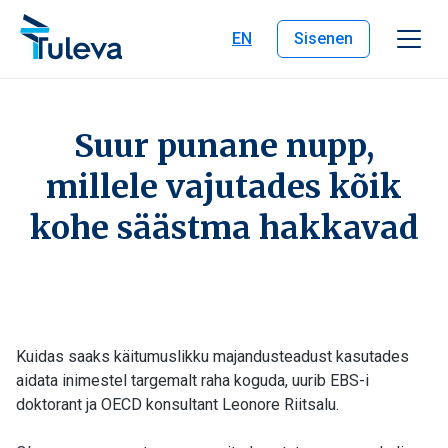
Liigu edasi sisu juurde
EN
Sisenen
Suur punane nupp,
millele vajutades kõik
kohe säästma hakkavad
Kuidas saaks käitumuslikku majandusteadust kasutades
aidata inimestel targemalt raha koguda, uurib EBS-i
doktorant ja OECD konsultant Leonore Riitsalu.