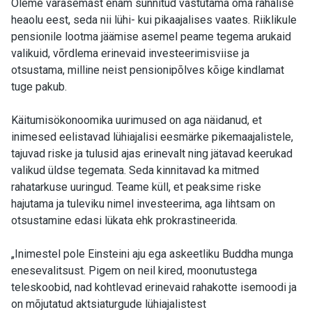
Oleme varasemast enam sunnitud vastutama oma rahalise
heaolu eest, seda nii lühi- kui pikaajalises vaates. Riiklikule
pensionile lootma jäämise asemel peame tegema arukaid
valikuid, võrdlema erinevaid investeerimisviise ja
otsustama, milline neist pensionipõlves kõige kindlamat
tuge pakub.
Käitumisökonoomika uurimused on aga näidanud, et
inimesed eelistavad lühiajalisi eesmärke pikemaajalistele,
tajuvad riske ja tulusid ajas erinevalt ning jätavad keerukad
valikud üldse tegemata. Seda kinnitavad ka mitmed
rahatarkuse uuringud. Teame küll, et peaksime riske
hajutama ja tuleviku nimel investeerima, aga lihtsam on
otsustamine edasi lükata ehk prokrastineerida.
„Inimestel pole Einsteini aju ega askeetliku Buddha munga
enesevalitsust. Pigem on neil kired, moonutustega
teleskoobid, nad kohtlevad erinevaid rahakotte isemoodi ja
on mõjutatud aktsiaturgude lühiajalistest