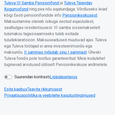
Tuleva III Samba Pensionifond
ja
Tuleva Täiendav
Kogumisfond
ning pea nõu asjatundjaga. Võrdluseks leiad
kõigi Eesti pensionifondide info
Pensionikeskusest
.
Maksustamine oleneb isikuga seotud asjaoludest,
sealhulgas residentsusest. III samba sissemaksetelt
tulumaksu tagasisaamiseks tuleb esitada
tuludeklaratsioon. Maksuseadused muutuvad ajas. Tuleva
ega Tuleva töötajad ei anna investeerimisnõu ega
maksunõu.
II sammas mõjutab sinu I sammast
. Üheski
Tuleva fondis pole tootlus garanteeritud. Meie kodulehel
tuginevad arvutused üldiselt Pensionikeskuse andmetele.
Suurendan kontrasti
Ligipääsetavus
Esita kaebus
Teavita rikkumisest
Privaatsuspoliitika ja veebilehe kasutustingimused