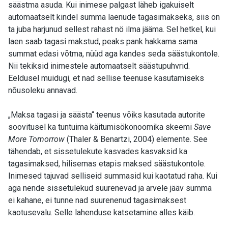
säästma asuda. Kui inimese palgast läheb igakuiselt
automaatselt kindel summa laenude tagasimakseks, siis on
ta juba harjunud sellest rahast nö ilma jääma. Sel hetkel, kui
laen saab tagasi makstud, peaks pank hakkama sama
summat edasi võtma, nüüd aga kandes seda säästukontole.
Nii tekiksid inimestele automaatselt säästupuhvrid.
Eeldusel muidugi, et nad sellise teenuse kasutamiseks
nõusoleku annavad.
„Maksa tagasi ja säästa“ teenus võiks kasutada autorite
soovitusel ka tuntuima käitumisökonoomika skeemi
Save
More Tomorrow
(Thaler & Benartzi, 2004) elemente. See
tähendab, et sissetulekute kasvades kasvaksid ka
tagasimaksed, hilisemas etapis maksed säästukontole.
Inimesed tajuvad selliseid summasid kui kaotatud raha. Kui
aga nende sissetulekud suurenevad ja arvele jääv summa
ei kahane, ei tunne nad suurenenud tagasimaksest
kaotusevalu. Selle lahenduse katsetamine alles käib.