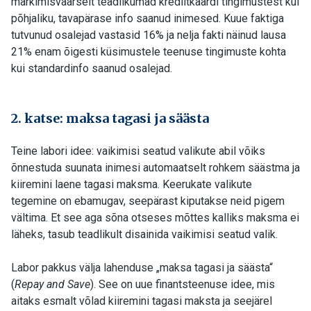
märkimisväärselt teadlikumad krediitkaardi tingimustest kui
põhjaliku, tavapärase info saanud inimesed. Kuue faktiga
tutvunud osalejad vastasid 16% ja nelja fakti näinud lausa
21% enam õigesti küsimustele teenuse tingimuste kohta
kui standardinfo saanud osalejad.
2. katse: maksa tagasi ja säästa
Teine labori idee: vaikimisi seatud valikute abil võiks
õnnestuda suunata inimesi automaatselt rohkem säästma ja
kiiremini laene tagasi maksma. Keerukate valikute
tegemine on ebamugav, seepärast kiputakse neid pigem
vältima. Et see aga sõna otseses mõttes kalliks maksma ei
läheks, tasub teadlikult disainida vaikimisi seatud valik.
Labor pakkus välja lahenduse „maksa tagasi ja säästa“
(
Repay and Save
). See on uue finantsteenuse idee, mis
aitaks esmalt võlad kiiremini tagasi maksta ja seejärel