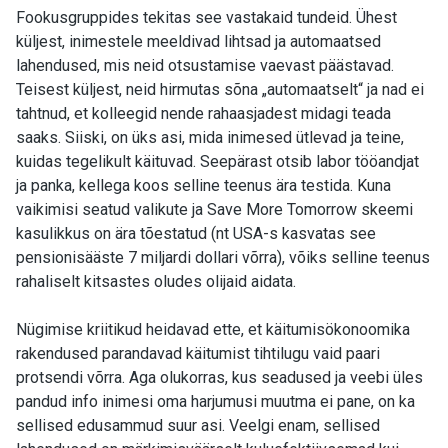
Fookusgruppides tekitas see vastakaid tundeid. Ühest
küljest, inimestele meeldivad lihtsad ja automaatsed
lahendused, mis neid otsustamise vaevast päästavad.
Teisest küljest, neid hirmutas sõna „automaatselt“ ja nad ei
tahtnud, et kolleegid nende rahaasjadest midagi teada
saaks. Siiski, on üks asi, mida inimesed ütlevad ja teine,
kuidas tegelikult käituvad. Seepärast otsib labor tööandjat
ja panka, kellega koos selline teenus ära testida. Kuna
vaikimisi seatud valikute ja Save More Tomorrow skeemi
kasulikkus on ära tõestatud (nt USA-s kasvatas see
pensionisääste 7 miljardi dollari võrra), võiks selline teenus
rahaliselt kitsastes oludes olijaid aidata.
Nügimise kriitikud heidavad ette, et käitumisökonoomika
rakendused parandavad käitumist tihtilugu vaid paari
protsendi võrra. Aga olukorras, kus seadused ja veebi üles
pandud info inimesi oma harjumusi muutma ei pane, on ka
sellised edusammud suur asi. Veelgi enam, sellised