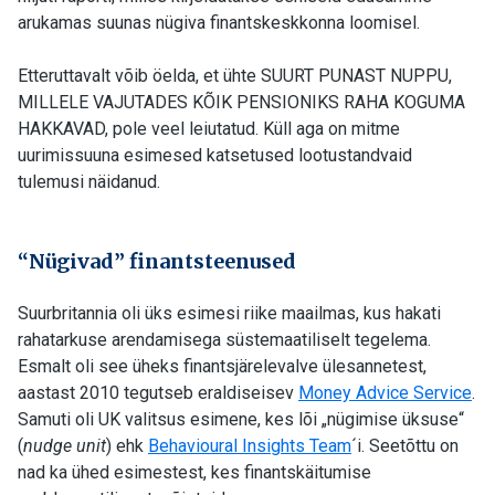
arukamas suunas nügiva finantskeskkonna loomisel.
Etteruttavalt võib öelda, et ühte SUURT PUNAST NUPPU,
MILLELE VAJUTADES KÕIK PENSIONIKS RAHA KOGUMA
HAKKAVAD, pole veel leiutatud. Küll aga on mitme
uurimissuuna esimesed katsetused lootustandvaid
tulemusi näidanud.
“Nügivad” finantsteenused
Suurbritannia oli üks esimesi riike maailmas, kus hakati
rahatarkuse arendamisega süstemaatiliselt tegelema.
Esmalt oli see üheks finantsjärelevalve ülesannetest,
aastast 2010 tegutseb eraldiseisev
Money Advice Service
.
Samuti oli UK valitsus esimene, kes lõi „nügimise üksuse“
(
nudge unit
) ehk
Behavioural Insights Team
´i. Seetõttu on
nad ka ühed esimestest, kes finantskäitumise