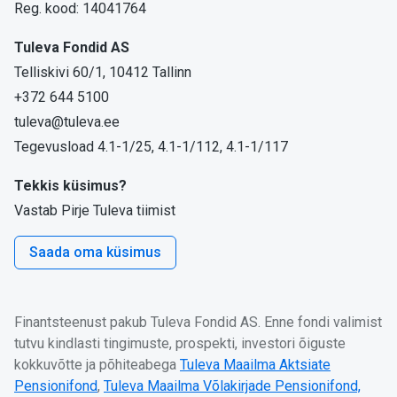
Reg. kood: 14041764
Tuleva Fondid AS
Telliskivi 60/1, 10412 Tallinn
+372 644 5100
tuleva@tuleva.ee
Tegevusload 4.1-1/25, 4.1-1/112, 4.1-1/117
Tekkis küsimus?
Vastab Pirje Tuleva tiimist
Saada oma küsimus
Finantsteenust pakub Tuleva Fondid AS. Enne fondi valimist
tutvu kindlasti tingimuste, prospekti, investori õiguste
kokkuvõtte ja põhiteabega
Tuleva Maailma Aktsiate
Pensionifond
,
Tuleva Maailma Võlakirjade Pensionifond,