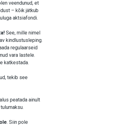
t olen veendunud, et
dust – kõik jätkub
uluga aktsiafondi.
ta!
See, mille nimel
av kindlustusleping.
aada regulaarseid
ud vara lastele.
ee katkestada.
ud, tekib see
lus peatada ainult
s tulumaksu.
ole
. Siin pole