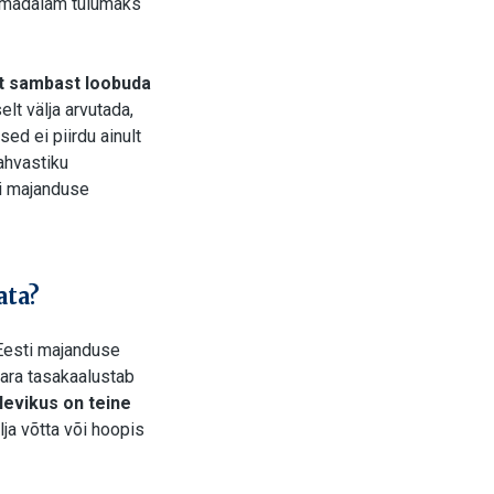
da madalam tulumaks
st sambast loobuda
elt välja arvutada,
d ei piirdu ainult
ahvastiku
ti majanduse
ata?
Eesti majanduse
vara tasakaalustab
levikus on teine
lja võtta või hoopis