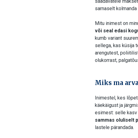
saadavatele maksete
sarnaselt kolmanda 
Mitu inimest on minu
või seal edasi ko
kumb variant suurem
sellega, kas küsija
arengutest, poliitil
olukorrast, palgatõu
Miks ma arva
Inimestel, kes lõpe
käekäigust ja järgmi
esimest: selle kasv
sammas oluliselt 
lastele pärandada.