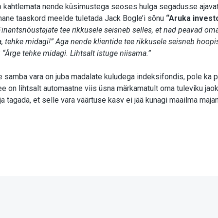
 kahtlemata nende küsimustega seoses hulga segadusse ajavat 
ohane taaskord meelde tuletada Jack Bogle’i sõnu
“Aruka invest
Finantsnõustajate tee rikkusele seisneb selles, et nad peavad om
, tehke midagi!” Aga nende klientide tee rikkusele seisneb hoopi
“Ärge tehke midagi. Lihtsalt istuge niisama.”
ise samba vara on juba madalate kuludega indeksifondis, pole ka p
ee on lihtsalt automaatne viis üsna märkamatult oma tuleviku jao
 tagada, et selle vara väärtuse kasv ei jää kunagi maailma maj