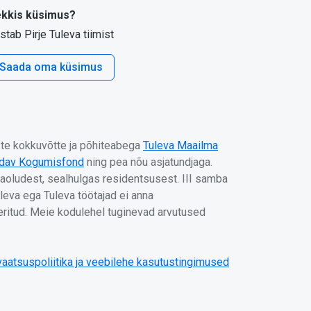
kkis küsimus?
stab Pirje Tuleva tiimist
Saada oma küsimus
uste kokkuvõtte ja põhiteabega
Tuleva Maailma
ndav Kogumisfond
ning pea nõu asjatundjaga.
aoludest, sealhulgas residentsusest. III samba
eva ega Tuleva töötajad ei anna
eeritud. Meie kodulehel tuginevad arvutused
vaatsuspoliitika ja veebilehe kasutustingimused