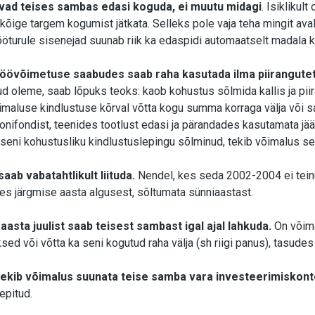
ivad teises sambas edasi koguda, ei muutu midagi
. Isiklikul
õige targem kogumist jätkata. Selleks pole vaja teha mingit aval
turule sisenejad suunab riik ka edaspidi automaatselt madala k
 töövõimetuse saabudes saab raha kasutada ilma piirangute
d oleme, saab lõpuks teoks: kaob kohustus sõlmida kallis ja piir
maluse kindlustuse kõrval võtta kogu summa korraga välja või s
nifondist, teenides tootlust edasi ja pärandades kasutamata jään
 seni kohustusliku kindlustuslepingu sõlminud, tekib võimalus s
aab vabatahtlikult liituda.
Nendel, kes seda 2002-2004 ei tein
tes järgmise aasta algusest, sõltumata sünniaastast.
aasta juulist saab teisest sambast igal ajal lahkuda.
On võima
ed või võtta ka seni kogutud raha välja (sh riigi panus), tasude
tekib võimalus suunata teise samba vara investeerimiskont
epitud.