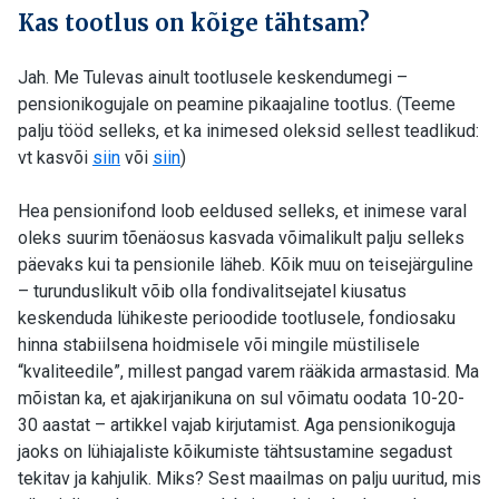
Kas tootlus on kõige tähtsam?
Jah. Me Tulevas ainult tootlusele keskendumegi –
pensionikogujale on peamine pikaajaline tootlus. (Teeme
palju tööd selleks, et ka inimesed oleksid sellest teadlikud:
vt kasvõi
siin
või
siin
)
Hea pensionifond loob eeldused selleks, et inimese varal
oleks suurim tõenäosus kasvada võimalikult palju selleks
päevaks kui ta pensionile läheb. Kõik muu on teisejärguline
– turunduslikult võib olla fondivalitsejatel kiusatus
keskenduda lühikeste perioodide tootlusele, fondiosaku
hinna stabiilsena hoidmisele või mingile müstilisele
“kvaliteedile”, millest pangad varem rääkida armastasid. Ma
mõistan ka, et ajakirjanikuna on sul võimatu oodata 10-20-
30 aastat – artikkel vajab kirjutamist. Aga pensionikoguja
jaoks on lühiajaliste kõikumiste tähtsustamine segadust
tekitav ja kahjulik. Miks? Sest maailmas on palju uuritud, mis