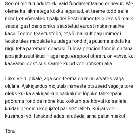
See ei ole turundustrikk, vaid fundamentaalne erinevus. Me
oleme ka liikmetega kokku leppinud, et teeme tööd selle
nimel, et võimalikult paljudel Eesti inimestel oleks võimalik
saada igast pensioniks säästetud eurost maksimaalne
kasu. Teeme teavitustööd, et võimalikult palju inimesi
leiaks üles madalate kuludega fondid ja püüame aidata ka
riigil teha paremaid seadusi. Tuleva pensionifondid on täna
juba jätkusuutlikud – aga nagu eespool ütlesin, on vahva, kui
kasvame, sest siis saame kulud veel rohkem alla.
Läks veidi pikale, aga see teema on minu arvates väga
oluline. Ajakirjandus mõjutab inimeste otsuseid väga ja tore
oleks kui ka ajakirjanikud hakkaksid lõpuks tähelepanu
pöörama fondide mõne kuu kõikumiste kõrval ka sellele,
kuidas pensionikogujatel päriselt läheb. Kui jäi veel
küsimusi või tahaksid edasi arutleda, anna palun märku!
Tõnu