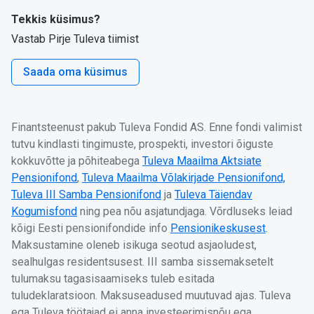
Tekkis küsimus?
Vastab Pirje Tuleva tiimist
Saada oma küsimus
Finantsteenust pakub Tuleva Fondid AS. Enne fondi valimist
tutvu kindlasti tingimuste, prospekti, investori õiguste
kokkuvõtte ja põhiteabega
Tuleva Maailma Aktsiate
Pensionifond
,
Tuleva Maailma Võlakirjade Pensionifond,
Tuleva III Samba Pensionifond
ja
Tuleva Täiendav
Kogumisfond
ning pea nõu asjatundjaga. Võrdluseks leiad
kõigi Eesti pensionifondide info
Pensionikeskusest
.
Maksustamine oleneb isikuga seotud asjaoludest,
sealhulgas residentsusest. III samba sissemaksetelt
tulumaksu tagasisaamiseks tuleb esitada
tuludeklaratsioon. Maksuseadused muutuvad ajas. Tuleva
ega Tuleva töötajad ei anna investeerimisnõu ega