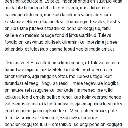
pensionikogujatele. Esiteks, indeksifondid on suutnud väga
madalate kuludega teha täpselt seda, mida lubasime:
saavutada tulemus, mis käib käsikäes väärtpaberituru
keskmise ehk võrdlusindeksi liikumisega. Teiseks, Eestis
on juba täna piisavalt teadlikke pensionikogujaid, tänu
kellele on madala tasuga fondid jätkusuutlikud. Tuleva
fondid on kasvanud oluliselt kiiremini kui lootsime ja see
tähendab, et tulevikus saame tasud veelgi madalamaks.
Üks asi veel – sa ütled oma küsimuses, et Tuleva on oma
turunduse rajanud madalatele kuludele. Võibolla on see
tähenärimine, aga rangelt võttes me Tulevas tegelikult
turundust ei teegi. Nagu sa tead – meie tegevuse loogika
on natuke teistsugune kui pankadel. Inimesed ise tulid
kokku ja tegid omale sellise fondi, kus kolmveerand nende
valitsemistasust ei lähe fondivalitseja emapanga kasumiks
ega turundus- ja müügikuludeks. Meie põhieesmärk pole
teenida omanikele kasumit, vaid maksimeerida
pensionikogujate tulu – omanikud ise ongi pensionikogujad.