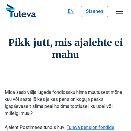
Liigu edasi sisu juurde
EN
Sisenen
Pikk jutt, mis ajalehte ei
mahu
Mida saab välja lugeda fondiosaku hinna muutusest mõne
kuu või aasta lõikes ja kas pensionikoguja peaks
igapäevaselt silma peal hoidma tootlusel, kuludel või
millelgi muul?
Ajaleht Postimees tundis huvi
Tuleva pensionifondide