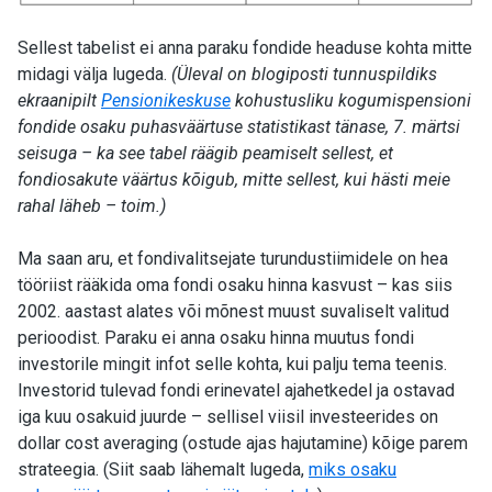
Sellest tabelist ei anna paraku fondide headuse kohta mitte
midagi välja lugeda.
(Üleval on blogiposti tunnuspildiks
ekraanipilt
Pensionikeskuse
kohustusliku kogumispensioni
fondide osaku puhasväärtuse statistikast tänase, 7. märtsi
seisuga – ka see tabel räägib peamiselt sellest, et
fondiosakute väärtus kõigub, mitte sellest, kui hästi meie
rahal läheb – toim.)
Ma saan aru, et fondivalitsejate turundustiimidele on hea
tööriist rääkida oma fondi osaku hinna kasvust – kas siis
2002. aastast alates või mõnest muust suvaliselt valitud
perioodist. Paraku ei anna osaku hinna muutus fondi
investorile mingit infot selle kohta, kui palju tema teenis.
Investorid tulevad fondi erinevatel ajahetkedel ja ostavad
iga kuu osakuid juurde – sellisel viisil investeerides on
dollar cost averaging (ostude ajas hajutamine) kõige parem
strateegia. (Siit saab lähemalt lugeda,
miks osaku