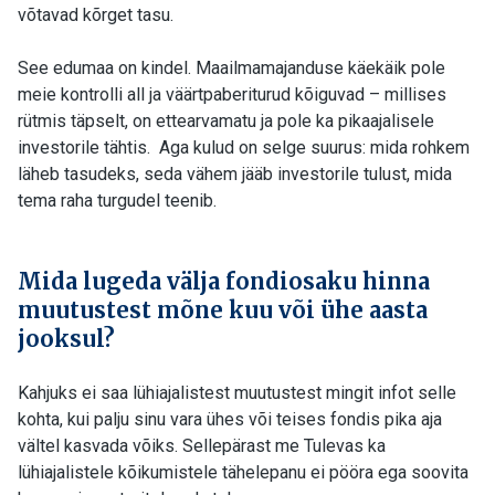
võtavad kõrget tasu.
See edumaa on kindel. Maailmamajanduse käekäik pole
meie kontrolli all ja väärtpaberiturud kõiguvad – millises
rütmis täpselt, on ettearvamatu ja pole ka pikaajalisele
investorile tähtis. Aga kulud on selge suurus: mida rohkem
läheb tasudeks, seda vähem jääb investorile tulust, mida
tema raha turgudel teenib.
Mida lugeda välja fondiosaku hinna
muutustest mõne kuu või ühe aasta
jooksul?
Kahjuks ei saa lühiajalistest muutustest mingit infot selle
kohta, kui palju sinu vara ühes või teises fondis pika aja
vältel kasvada võiks. Sellepärast me Tulevas ka
lühiajalistele kõikumistele tähelepanu ei pööra ega soovita