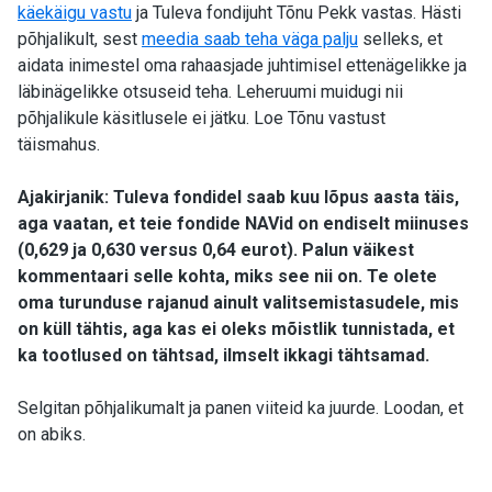
käekäigu vastu
ja Tuleva fondijuht Tõnu Pekk vastas. Hästi
põhjalikult, sest
meedia saab teha väga palju
selleks, et
aidata inimestel oma rahaasjade juhtimisel ettenägelikke ja
läbinägelikke otsuseid teha.
Leheruumi muidugi nii
põhjalikule käsitlusele ei jätku. Loe Tõnu vastust
täismahus.
Ajakirjanik: Tuleva fondidel saab kuu lõpus aasta täis,
aga vaatan, et teie fondide NAVid on endiselt miinuses
(0,629 ja 0,630 versus 0,64 eurot). Palun väikest
kommentaari selle kohta, miks see nii on. Te olete
oma turunduse rajanud ainult valitsemistasudele, mis
on küll tähtis, aga kas ei oleks mõistlik tunnistada, et
ka tootlused on tähtsad, ilmselt ikkagi tähtsamad.
Selgitan põhjalikumalt ja panen viiteid ka juurde. Loodan, et
on abiks.