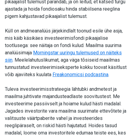
pikaajalist tulemust parandab, ja on leitud, et katsed turgu
ajastada ja hoida fondiosaku hinda stabiilsena reeglina
pigem kahjustavad pikaajalist tulemust.
Küll on andmeanalüüs järjekindlalt toonud esile ühe asja,
mis käib käsikäes investeerimisfondi pikaajalise
tootlusega: see näitaja on fondi kulud. Maailma suurima
analüüsimaja
Morningstar uuringu tulemused on näiteks
siin
. Meelelahutuslikumat, aga väga tõsiseid maailmas
tunnustatud investeerimiseksperte kokku toovat käsitlust
võib ajaviiteks kuulata
Freakonomicsi podcastina
.
Tuleva investeerimisstrateegia lähtubki andmetest ja
maailma juhtivate majandusteadlaste soovitustest. Me
investeerime passiivselt ja hoiame kulud hästi madalal.
Jagades investorite vara maailma suurimate ettevõtete ja
valitsuste väärtpaberite vahel ja investeerides
reeglipäraselt, on riskid hästi hajutatud. Hoides tasud
madalal, loome oma investoritele edumaa teiste ees, kes