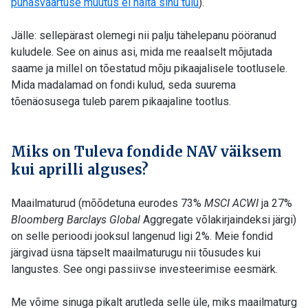
puhasväärtuse muutus ei näita sinu tulu
).
Jälle: sellepärast olemegi nii palju tähelepanu pööranud
kuludele. See on ainus asi, mida me reaalselt mõjutada
saame ja millel on tõestatud mõju pikaajalisele tootlusele.
Mida madalamad on fondi kulud, seda suurema
tõenäosusega tuleb parem pikaajaline tootlus.
Miks on Tuleva fondide NAV väiksem
kui aprilli alguses?
Maailmaturud (mõõdetuna eurodes 73%
MSCI ACWI
ja 27%
Bloomberg Barclays Global
Aggregate võlakirjaindeksi järgi)
on selle perioodi jooksul langenud ligi 2%. Meie fondid
järgivad üsna täpselt maailmaturugu nii tõusudes kui
langustes. See ongi passiivse investeerimise eesmärk.
Me võime sinuga pikalt arutleda selle üle, miks maailmaturg