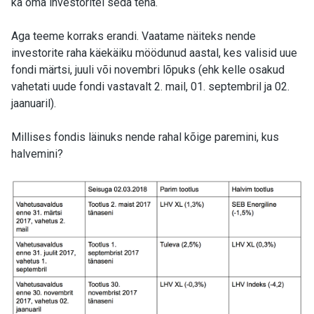
ka oma investoritel seda teha.
Aga teeme korraks erandi. Vaatame näiteks nende
investorite raha käekäiku möödunud aastal, kes valisid uue
fondi märtsi, juuli või novembri lõpuks (ehk kelle osakud
vahetati uude fondi vastavalt 2. mail, 01. septembril ja 02.
jaanuaril).
Millises fondis läinuks nende rahal kõige paremini, kus
halvemini?