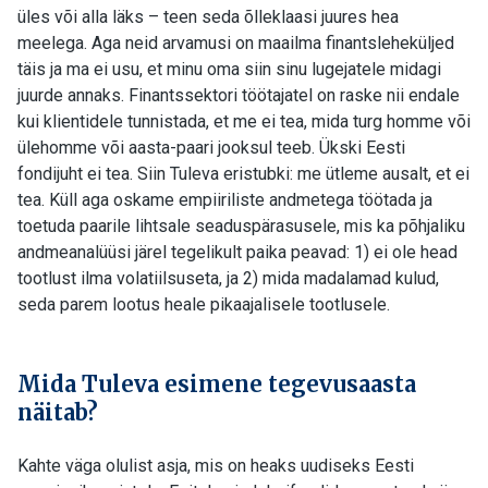
üles või alla läks – teen seda õlleklaasi juures hea
meelega. Aga neid arvamusi on maailma finantsleheküljed
täis ja ma ei usu, et minu oma siin sinu lugejatele midagi
juurde annaks. Finantssektori töötajatel on raske nii endale
kui klientidele tunnistada, et me ei tea, mida turg homme või
ülehomme või aasta-paari jooksul teeb. Ükski Eesti
fondijuht ei tea. Siin Tuleva eristubki: me ütleme ausalt, et ei
tea. Küll aga oskame empiiriliste andmetega töötada ja
toetuda paarile lihtsale seaduspärasusele, mis ka põhjaliku
andmeanalüüsi järel tegelikult paika peavad: 1) ei ole head
tootlust ilma volatiilsuseta, ja 2) mida madalamad kulud,
seda parem lootus heale pikaajalisele tootlusele.
Mida Tuleva esimene tegevusaasta
näitab?
Kahte väga olulist asja, mis on heaks uudiseks Eesti