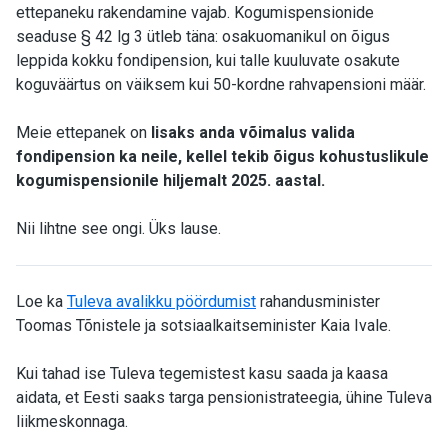
ettepaneku rakendamine vajab. Kogumispensionide
seaduse § 42 lg 3 ütleb täna: osakuomanikul on õigus
leppida kokku fondipension, kui talle kuuluvate osakute
koguväärtus on väiksem kui 50-kordne rahvapensioni määr.
Meie ettepanek on
lisaks anda võimalus valida
fondipension ka neile, kellel tekib õigus kohustuslikule
kogumispensionile hiljemalt 2025. aastal.
Nii lihtne see ongi. Üks lause.
Loe ka
Tuleva avalikku pöördumist
rahandusminister
Toomas Tõnistele ja sotsiaalkaitseminister Kaia Ivale.
Kui tahad ise Tuleva tegemistest kasu saada ja kaasa
aidata, et Eesti saaks targa pensionistrateegia, ühine Tuleva
liikmeskonnaga.