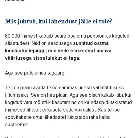
Mis juhtub, kui lahendust jälle ei tule?
80 000 inimest kaotab suure osa oma pensioniks kogutud
säästudest. Nad on seadusega
sunnitud ostma
kindlustuslepingu, mis neile elukestvat püsiva
väärtusega sissetulekut ei taga
.
Aga see pole ainus tagajärg.
Teil on plaan avada teine sammas uuesti vabatahtlikuks
liitumiseks. See on hea plaan. Aga see plaan kukub läbi, kui
kogutud vara mõistlik kasutamine on ka edaspidi takistatud.
Inimesed lihtsalt ei kasuta seda võimalust. Kas te ise
soovitaksite oma lähedastel lukustada raha halba
süsteemi?