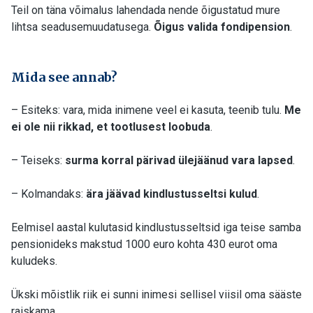
Teil on täna võimalus lahendada nende õigustatud mure
lihtsa seadusemuudatusega.
Õigus valida fondipension
.
Mida see annab?
– Esiteks: vara, mida inimene veel ei kasuta, teenib tulu.
Me
ei ole nii rikkad, et tootlusest loobuda
.
– Teiseks:
surma korral pärivad ülejäänud vara lapsed
.
– Kolmandaks:
ära jäävad kindlustusseltsi kulud
.
Eelmisel aastal kulutasid kindlustusseltsid iga teise samba
pensionideks makstud 1000 euro kohta 430 eurot oma
kuludeks.
Ükski mõistlik riik ei sunni inimesi sellisel viisil oma sääste
raiskama.