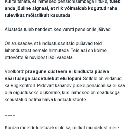
Kui te tahate, et inimesed pensionisambaga liituks,
tuleb
anda jõuline signaal, et riik võimaldab kogutud raha
tulevikus mõistlikult kasutada
.
Alustada tuleb nendest, kes varsti pensionile jäävad.
On arusaadav, et kindlustusseltsid püüavad teid
lahendustest eemale hirmutada. Teie asi on kolme
ettevõtte ärihuvidest läbi vaadata.
Veelkord:
praegune süsteem ei kindlusta püsiva
väärtusega sissetulekut elu lõpuni
. Sellele on viidanud
ka Riigikontroll. Pidevalt kahanev pisike pensionilisa ei saa
olla õigustuseks olukorrale, kus inimesed on seadusega
kohustatud ostma halva kindlustustoote.
____
Kordan meeldetuletuseks üle ka, millist muudatust meie