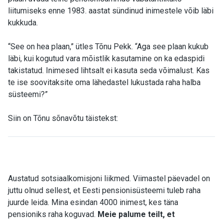
liitumiseks enne 1983. aastat sündinud inimestele võib läbi
kukkuda.
“See on hea plaan,” ütles Tõnu Pekk. “Aga see plaan kukub
läbi, kui kogutud vara mõistlik kasutamine on ka edaspidi
takistatud. Inimesed lihtsalt ei kasuta seda võimalust. Kas
te ise soovitaksite oma lähedastel lukustada raha halba
süsteemi?”
Siin on Tõnu sõnavõtu täistekst:
Austatud sotsiaalkomisjoni liikmed. Viimastel päevadel on
juttu olnud sellest, et Eesti pensionisüsteemi tuleb raha
juurde leida. Mina esindan 4000 inimest, kes täna
pensioniks raha koguvad.
Meie palume teilt, et