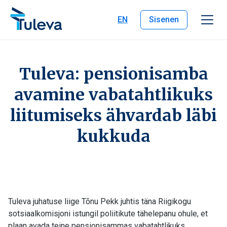
Liigu edasi sisu juurde
EN
Sisenen
Tuleva: pensionisamba
avamine vabatahtlikuks
liitumiseks ähvardab läbi
kukkuda
Tuleva juhatuse liige Tõnu Pekk juhtis täna Riigikogu
sotsiaalkomisjoni istungil poliitikute tähelepanu ohule, et
plaan avada teine pensionisammas vabatahtlikuks