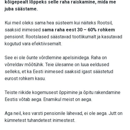
kõigepealt lõppeks selle raha raiskamine, mida me
juba säästame.
Kui meil oleks sama hea süsteem kui näiteks Rootsil,
saaksid inimesed
sama raha eest 30 – 60% rohkem
pensionit. Rootslased säästavad tootlikumalt ja kasutavad
kogutud vara efektiivsemalt.
See ei ole õunte võrdlemine apelsinidega. Raha on
võrreldav mõõtühik. Teie ülesanne on luua eeldused
selleks, et ka Eesti inimesed saaksid igast säästetud
eurost rohkem kasu.
Teiste riikide kogemusest õppimine ja õpitu rakendamine
Eestis võtab aega. Enamikul meist on aega.
Aga neil, kes varsti pensionile lähevad, ei ole aega. Jutt on
kümnetest tuhandetest inimestest.