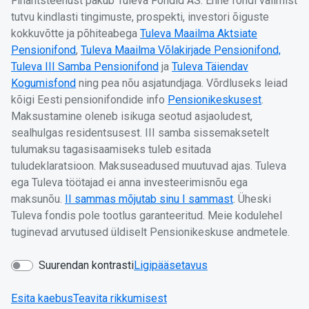
Finantsteenust pakub Tuleva Fondid AS. Enne fondi valimist
tutvu kindlasti tingimuste, prospekti, investori õiguste
kokkuvõtte ja põhiteabega
Tuleva Maailma Aktsiate
Pensionifond
,
Tuleva Maailma Võlakirjade Pensionifond,
Tuleva III Samba Pensionifond
ja
Tuleva Täiendav
Kogumisfond
ning pea nõu asjatundjaga. Võrdluseks leiad
kõigi Eesti pensionifondide info
Pensionikeskusest
.
Maksustamine oleneb isikuga seotud asjaoludest,
sealhulgas residentsusest. III samba sissemaksetelt
tulumaksu tagasisaamiseks tuleb esitada
tuludeklaratsioon. Maksuseadused muutuvad ajas. Tuleva
ega Tuleva töötajad ei anna investeerimisnõu ega
maksunõu.
II sammas mõjutab sinu I sammast
. Üheski
Tuleva fondis pole tootlus garanteeritud. Meie kodulehel
tuginevad arvutused üldiselt Pensionikeskuse andmetele.
Suurendan kontrasti
Ligipääsetavus
Esita kaebus
Teavita rikkumisest