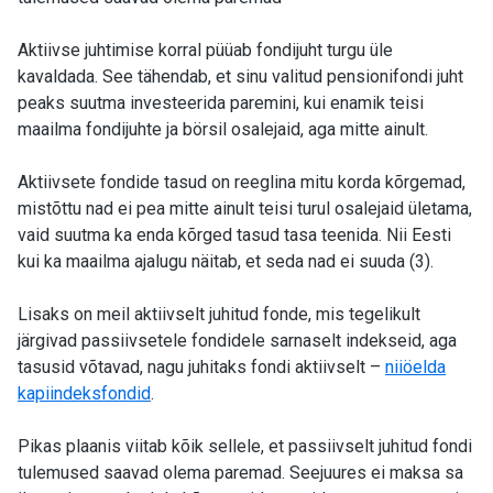
Aktiivse juhtimise korral püüab fondijuht turgu üle
kavaldada. See tähendab, et sinu valitud pensionifondi juht
peaks suutma investeerida paremini, kui enamik teisi
maailma fondijuhte ja börsil osalejaid, aga mitte ainult.
Aktiivsete fondide tasud on reeglina mitu korda kõrgemad,
mistõttu nad ei pea mitte ainult teisi turul osalejaid ületama,
vaid suutma ka enda kõrged tasud tasa teenida. Nii Eesti
kui ka maailma ajalugu näitab, et seda nad ei suuda (3).
Lisaks on meil aktiivselt juhitud fonde, mis tegelikult
järgivad passiivsetele fondidele sarnaselt indekseid, aga
tasusid võtavad, nagu juhitaks fondi aktiivselt –
niiöelda
kapiindeksfondid
.
Pikas plaanis viitab kõik sellele, et passiivselt juhitud fondi
tulemused saavad olema paremad. Seejuures ei maksa sa