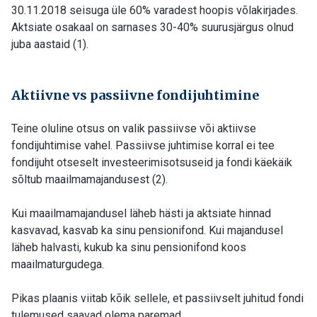
30.11.2018 seisuga üle 60% varadest hoopis võlakirjades.
Aktsiate osakaal on sarnases 30-40% suurusjärgus olnud
juba aastaid (1).
Aktiivne vs passiivne fondijuhtimine
Teine oluline otsus on valik passiivse või aktiivse
fondijuhtimise vahel. Passiivse juhtimise korral ei tee
fondijuht otseselt investeerimisotsuseid ja fondi käekäik
sõltub maailmamajandusest (2).
Kui maailmamajandusel läheb hästi ja aktsiate hinnad
kasvavad, kasvab ka sinu pensionifond. Kui majandusel
läheb halvasti, kukub ka sinu pensionifond koos
maailmaturgudega.
Pikas plaanis viitab kõik sellele, et passiivselt juhitud fondi
tulemused saavad olema paremad