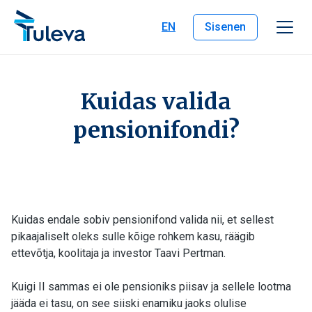
Liigu edasi sisu juurde
EN
Sisenen
Kuidas valida
pensionifondi?
Kuidas endale sobiv pensionifond valida nii, et sellest
pikaajaliselt oleks sulle kõige rohkem kasu, räägib
ettevõtja, koolitaja ja investor Taavi Pertman.
Kuigi II sammas ei ole pensioniks piisav ja sellele lootma
jääda ei tasu, on see siiski enamiku jaoks olulise