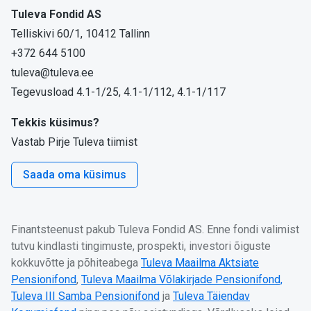
Tuleva Fondid AS
Telliskivi 60/1, 10412 Tallinn
+372 644 5100
tuleva@tuleva.ee
Tegevusload 4.1-1/25, 4.1-1/112, 4.1-1/117
Tekkis küsimus?
Vastab Pirje Tuleva tiimist
Saada oma küsimus
Finantsteenust pakub Tuleva Fondid AS. Enne fondi valimist
tutvu kindlasti tingimuste, prospekti, investori õiguste
kokkuvõtte ja põhiteabega
Tuleva Maailma Aktsiate
Pensionifond
,
Tuleva Maailma Võlakirjade Pensionifond,
Tuleva III Samba Pensionifond
ja
Tuleva Täiendav