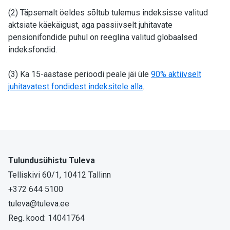
(2) Täpsemalt öeldes sõltub tulemus indeksisse valitud
aktsiate käekäigust, aga passiivselt juhitavate
pensionifondide puhul on reeglina valitud globaalsed
indeksfondid.
(3) Ka 15-aastase perioodi peale jäi üle
90% aktiivselt
juhitavatest fondidest indeksitele alla
.
Tulundusühistu Tuleva
Telliskivi 60/1, 10412 Tallinn
+372 644 5100
tuleva@tuleva.ee
Reg. kood: 14041764