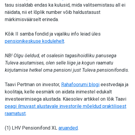
tasu sisaldab endas ka kulusid, mida valitsemistasu all ei
näidata, nii et lõplik number võib haldustasust
märkimisväärselt erineda.
Kõik II samba fondid ja vajaliku info leiad üles
pensionikeskuse kodulehelt
.
NB! Olgu öeldud, et osalesin tagasihoidliku panusega
Tuleva asutamises, olen selle liige ja kogun raamatu
kirjutamise hetkel oma pensioni just Tuleva pensionifondis.
Taavi Pertman on investor,
Rahafoorumi blogi
eestvedaja ja
koolitaja, kelle eesmärk on aidata inimestel edukalt
investeerimisega alustada. Käesolev artikkel on lõik Taavi
peagi ilmuvast alustavale investorile mõeldud praktilisest
raamatust
.
(1) LHV Pensionifond XL
aruanded
.