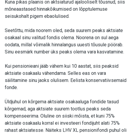
Kuna pikas plaanis on aktsiaturud ajalooliselt tõusnud, siis
mõneaastased hinnakõikumised on lõpptulemuse
seisukohalt pigem ebaolulised.
Seetõttu, mida noorem oled, seda suurem peaks aktsiate
osakaal sinu valitud fondis olema. Noorena on sul aega
oodata, millal võimalik hinnalangus uuesti tõusule pöörab.
Sinu eesmärk number üks peaks olema vara kasvatamine.
Kui pensionieani jääb vähem kui 10 aastat, siis peaksid
aktsiate osakaalu vähendama. Selles eas on vara
säilitamine sinu jaoks olulisem. Eelista konservatiivsemaid
fonde.
Üldjuhul on kõrgema aktsiate osakaaluga fondide tasud
kõrgemad, aga aktsiate suurem tootlus peaks seda
kompenseerima. Oluline on siiski mõista, et kuni 75%
aktsiate osakaalu korral ei investeeri fondijuht alati 75%
rahast aktsiatesse. Näiteks LHV XL pensionifondi puhul oli