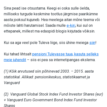
Sina pead ise otsustama. Keegi ei oska sulle öelda,
milliseks turgude keskmine tootlus järgmise paarikümne
aasta jooksul kujuneb. Hea meelega aitan mõne teema või
mõiste lahti harutamisel. Saada mulle
e-kiri
, kui sul on
ettepanek, millest ma edaspidi blogis kirjutada võiksin.
Kui sa aga veel pole Tuleva liige, siis ühine meiega
siin
!
Kui tahad lihtsalt
pensioni Tulevasse tuua, kasuta selleks
meie juhendit
– siis ei pea sa internetipangas ekslema.
(1) Kõik arvutused siin põhinevad 2003. – 2015. aasta
statistikal. Allikad: pensionikeskus, statistikaamet ja
Vanguard
(2) Vanguard Global Stock Index Fund Investor Shares (eur)
+ Vanguard Euro Government Bond Index Fund Investor
Shares