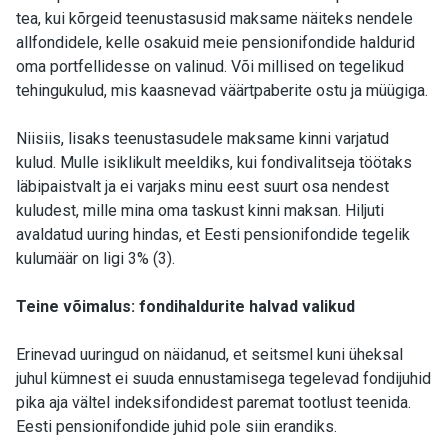
tea, kui kõrgeid teenustasusid maksame näiteks nendele
allfondidele, kelle osakuid meie pensionifondide haldurid
oma portfellidesse on valinud. Või millised on tegelikud
tehingukulud, mis kaasnevad väärtpaberite ostu ja müügiga.
Niisiis, lisaks teenustasudele maksame kinni varjatud
kulud. Mulle isiklikult meeldiks, kui fondivalitseja töötaks
läbipaistvalt ja ei varjaks minu eest suurt osa nendest
kuludest, mille mina oma taskust kinni maksan. Hiljuti
avaldatud uuring hindas, et Eesti pensionifondide tegelik
kulumäär on ligi 3% (3).
Teine võimalus: fondihaldurite halvad valikud
Erinevad uuringud on näidanud, et seitsmel kuni üheksal
juhul kümnest ei suuda ennustamisega tegelevad fondijuhid
pika aja vältel indeksifondidest paremat tootlust teenida.
Eesti pensionifondide juhid pole siin erandiks.