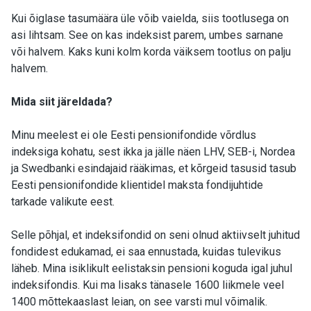
Kui õiglase tasumäära üle võib vaielda, siis tootlusega on
asi lihtsam. See on kas indeksist parem, umbes sarnane
või halvem. Kaks kuni kolm korda väiksem tootlus on palju
halvem.
Mida siit järeldada?
Minu meelest ei ole Eesti pensionifondide võrdlus
indeksiga kohatu, sest ikka ja jälle näen LHV, SEB-i, Nordea
ja Swedbanki esindajaid rääkimas, et kõrgeid tasusid tasub
Eesti pensionifondide klientidel maksta fondijuhtide
tarkade valikute eest.
Selle põhjal, et indeksifondid on seni olnud aktiivselt juhitud
fondidest edukamad, ei saa ennustada, kuidas tulevikus
läheb. Mina isiklikult eelistaksin pensioni koguda igal juhul
indeksifondis. Kui ma lisaks tänasele 1600 liikmele veel
1400 mõttekaaslast leian, on see varsti mul võimalik.