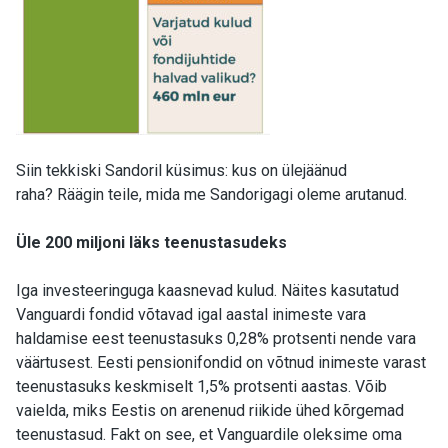
Siin tekkiski Sandoril küsimus: kus on ülejäänud
raha? Räägin teile, mida me Sandorigagi oleme arutanud.
Üle 200 miljoni läks teenustasudeks
Iga investeeringuga kaasnevad kulud. Näites kasutatud
Vanguardi fondid võtavad igal aastal inimeste vara
haldamise eest teenustasuks 0,28% protsenti nende vara
väärtusest. Eesti pensionifondid on võtnud inimeste varast
teenustasuks keskmiselt 1,5% protsenti aastas. Võib
vaielda, miks Eestis on arenenud riikide ühed kõrgemad
teenustasud. Fakt on see, et Vanguardile oleksime oma