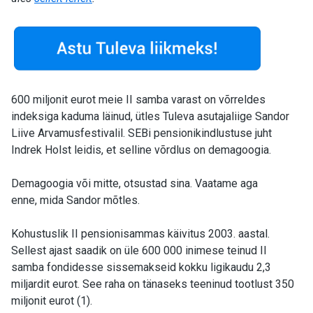
600 miljonit eurot meie II samba varast on võrreldes
indeksiga kaduma läinud, ütles Tuleva asutajaliige Sandor
Liive Arvamusfestivalil. SEBi pensionikindlustuse juht
Indrek Holst leidis, et selline võrdlus on demagoogia.
Demagoogia või mitte, otsustad sina. Vaatame aga
enne, mida Sandor mõtles.
Kohustuslik II pensionisammas käivitus 2003. aastal.
Sellest ajast saadik on üle 600 000 inimese teinud II
samba fondidesse sissemakseid kokku ligikaudu 2,3
miljardit eurot. See raha on tänaseks teeninud tootlust 350
miljonit eurot (1).