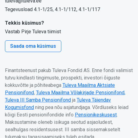
tuleva@tuleva.ee
Tegevusload 4.1-1/25, 4.1-1/112, 4.1-1/117
Tekkis küsimus?
Vastab Pirje Tuleva tiimist
Saada oma küsimus
Finantsteenust pakub Tuleva Fondid AS. Enne fondi valimist
tutvu kindlasti tingimuste, prospekti, investori õiguste
kokkuvõtte ja põhiteabega
Tuleva Maailma Aktsiate
Pensionifond
,
Tuleva Maailma Võlakirjade Pensionifond,
Tuleva III Samba Pensionifond
ja
Tuleva Täiendav
Kogumisfond
ning pea nõu asjatundjaga. Võrdluseks leiad
kõigi Eesti pensionifondide info
Pensionikeskusest
.
Maksustamine oleneb isikuga seotud asjaoludest,
sealhulgas residentsusest. III samba sissemaksetelt
tulumaksu tagasisaamiseks tuleb esitada