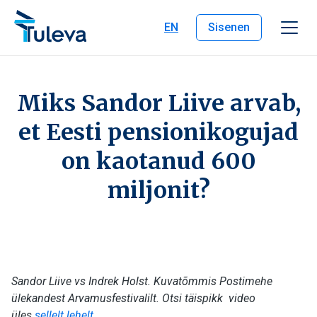
Liigu edasi sisu juurde
EN
Sisenen
Miks Sandor Liive arvab,
et Eesti pensionikogujad
on kaotanud 600
miljonit?
Sandor Liive vs Indrek Holst. Kuvatõmmis Postimehe
ülekandest Arvamusfestivalilt. Otsi täispikk video
üles
sellelt lehelt
.