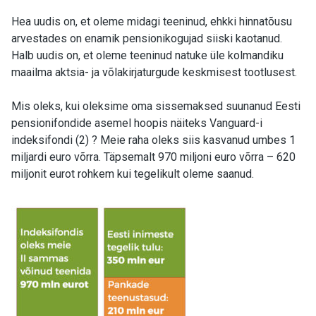
Hea uudis on, et oleme midagi teeninud, ehkki hinnatõusu
arvestades on enamik pensionikogujad siiski kaotanud.
Halb uudis on, et oleme teeninud natuke üle kolmandiku
maailma aktsia- ja võlakirjaturgude keskmisest tootlusest.
Mis oleks, kui oleksime oma sissemaksed suunanud Eesti
pensionifondide asemel hoopis näiteks Vanguard-i
indeksifondi (2) ? Meie raha oleks siis kasvanud umbes 1
miljardi euro võrra. Täpsemalt 970 miljoni euro võrra – 620
miljonit eurot rohkem kui tegelikult oleme saanud.