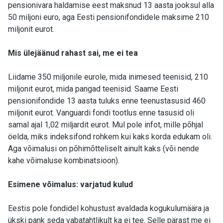
pensionivara haldamise eest maksnud 13 aasta jooksul alla
50 miljoni euro, aga Eesti pensionifondidele maksime 210
miljonit eurot.
Mis ülejäänud rahast sai, me ei tea
Liidame 350 miljonile eurole, mida inimesed teenisid, 210
miljonit eurot, mida pangad teenisid. Saame Eesti
pensionifondide 13 aasta tuluks enne teenustasusid 460
miljonit eurot. Vanguardi fondi tootlus enne tasusid oli
samal ajal 1,02 miljardit eurot. Mul pole infot, mille põhjal
öelda, miks indeksifond rohkem kui kaks korda edukam oli.
Aga võimalusi on põhimõtteliselt ainult kaks (või nende
kahe võimaluse kombinatsioon).
Esimene võimalus: varjatud kulud
Eestis pole fondidel kohustust avaldada kogukulumäära ja
ükski pank seda vabatahtlikult ka ei tee. Selle pärast me ei