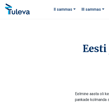
Liigu edasi sisu juurde
II sammas
III sammas
Eesti
Eelmine aasta oli k
pankade kolmanda 