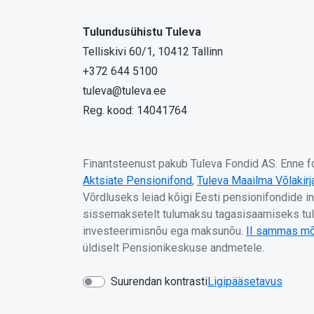
Tulundusühistu Tuleva
Telliskivi 60/1, 10412 Tallinn
+372 644 5100
tuleva@tuleva.ee
Reg. kood: 14041764
Finantsteenust pakub Tuleva Fondid AS. Enne fon
Aktsiate Pensionifond
,
Tuleva Maailma Võlakir
Võrdluseks leiad kõigi Eesti pensionifondide i
sissemaksetelt tulumaksu tagasisaamiseks tule
investeerimisnõu ega maksunõu.
II sammas mõ
üldiselt Pensionikeskuse andmetele.
Suurendan kontrasti
Ligipääsetavus