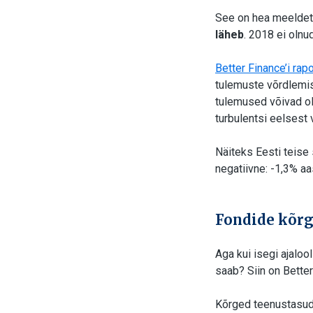
See on hea meeldet
läheb
. 2018 ei olnu
Better Finance’i rapo
tulemuste võrdlemis
tulemused võivad ol
turbulentsi eelsest 
Näiteks Eesti teise
negatiivne: -1,3% a
Fondide kõrg
Aga kui isegi ajaloo
saab? Siin on Bette
Kõrged teenustasud 