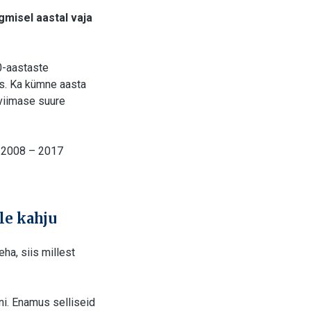
rgmisel aastal vaja
0-aastaste
ss. Ka kümne aasta
 viimase suure
i 2008 – 2017
le kahju
ha, siis millest
ni. Enamus selliseid