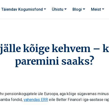
Täiendav Kogumisfond
Ühistu
Blogi
Meist
 jälle kõige kehvem – 
paremini saaks?
ehv pensionikogujatele üle Euroopa, aga kõige sügavamas miinus
samba fondid,
vahendas ERR
eile Better Finance’i iga-aastase rap