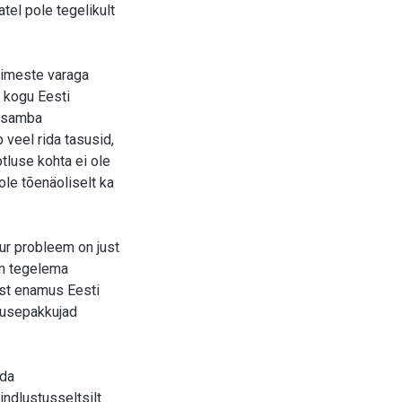
tel pole tegelikult
inimeste varaga
u kogu Eesti
a samba
 veel rida tasusid,
tluse kohta ei ole
ole tõenäoliselt ka
ur probleem on just
um tegelema
lust enamus Eesti
enusepakkujad
ada
indlustusseltsilt