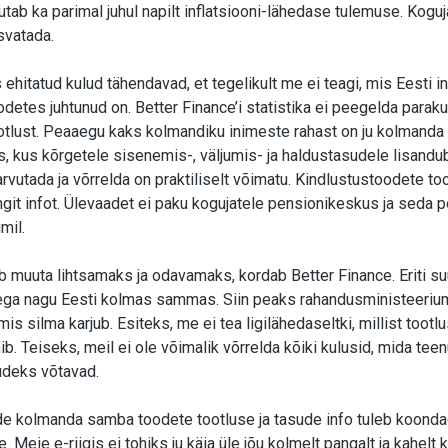
ab ka parimal juhul napilt inflatsiooni-lähedase tulemuse. Koguja
svatada.
 ehitatud kulud tähendavad, et tegelikult me ei teagi, mis Eesti 
etes juhtunud on. Better Finance’i statistika ei peegelda parak
tlust. Peaaegu kaks kolmandiku inimeste rahast on ju kolmand
, kus kõrgetele sisenemis-, väljumis- ja haldustasudele lisandub
rvutada ja võrrelda on praktiliselt võimatu. Kindlustustoodete too
ngit infot. Ülevaadet ei paku kogujatele pensionikeskus ja seda p
mil.
 muuta lihtsamaks ja odavamaks, kordab Better Finance. Eriti su
tega nagu Eesti kolmas sammas. Siin peaks rahandusministeeri
mis silma karjub. Esiteks, me ei tea ligilähedaseltki, millist toot
ib. Teiseks, meil ei ole võimalik võrrelda kõiki kulusid, mida te
udeks võtavad.
de kolmanda samba toodete tootluse ja tasude info tuleb koond
Meie e-riigis ei tohiks ju käia üle jõu kolmelt pangalt ja kahelt k