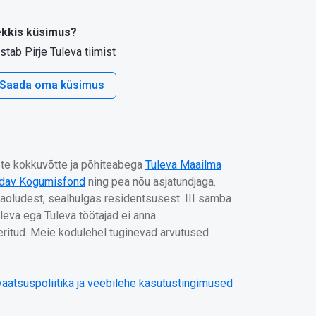
kkis küsimus?
stab Pirje Tuleva tiimist
Saada oma küsimus
uste kokkuvõtte ja põhiteabega
Tuleva Maailma
ndav Kogumisfond
ning pea nõu asjatundjaga.
aoludest, sealhulgas residentsusest. III samba
eva ega Tuleva töötajad ei anna
eeritud. Meie kodulehel tuginevad arvutused
vaatsuspoliitika ja veebilehe kasutustingimused