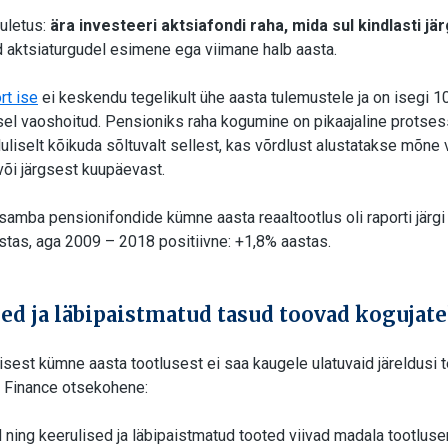
uletus:
ära investeeri aktsiafondi raha, mida sul kindlasti jä
d aktsiaturgudel esimene ega viimane halb aasta.
rt ise
ei keskendu tegelikult ühe aasta tulemustele ja on isegi 1
el vaoshoitud. Pensioniks raha kogumine on pikaajaline protse
uliselt kõikuda sõltuvalt sellest, kas võrdlust alustatakse mõne
või järgsest kuupäevast.
 samba pensionifondide kümne aasta reaaltootlus oli raporti järg
astas, aga 2009 – 2018 positiivne: +1,8% aastas.
ed ja läbipaistmatud tasud toovad kogujate
lisest kümne aasta tootlusest ei saa kaugele ulatuvaid järeldusi te
r Finance otsekohene:
ning keerulised ja läbipaistmatud tooted viivad madala tootluse