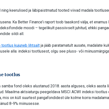
ning keerulised ja läbipaistmatud tooted viivad madala tootlusen
atusena. Ka Better Finance’i raport toob taaskord välja, et enamu
ndeksifondide moodi – tegelikult passiivselt juhitud, ehkki pang
ondide sildi all.
tootlus kujuneb lihtsalt
ja jääb paratamatult ausate, madalate ku
usele alla: indeksi tootlusest, olgu see pluss- või miinusmärgig
e tootlus
 samba fond oleks alustanud 2018. aasta alguses, oleks aasta 
d. Maailma aktsiaturgu peegeldava MSCI ACWI indeksi tootlus ol
, mis on küll suurtest pangafondidest üle kolme korra madalamad,
jäänud 8-9% miinusesse.