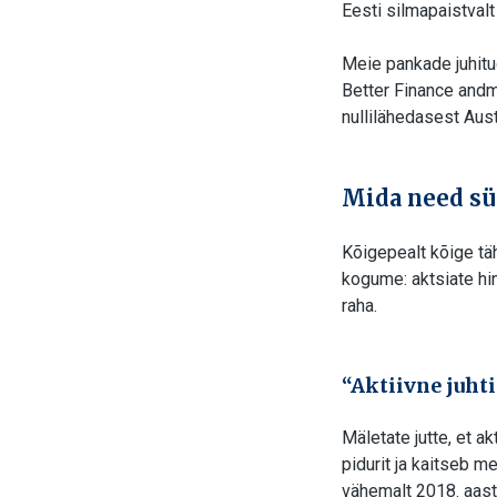
Eesti silmapaistval
Meie pankade juhitud
Better Finance andme
nullilähedasest Aust
Mida need sü
Kõigepealt kõige tä
kogume: aktsiate hi
raha.
“Aktiivne juht
Mäletate jutte, et a
pidurit ja kaitseb 
vähemalt 2018. aastal