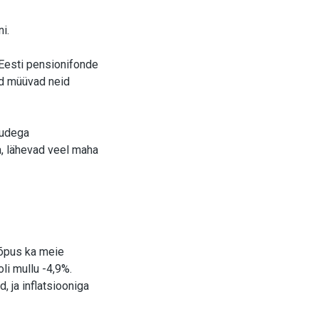
i.
s Eesti pensionifonde
ad müüvad neid
ludega
a, lähevad veel maha
lõpus ka meie
i mullu -4,9%.
 ja inflatsiooniga