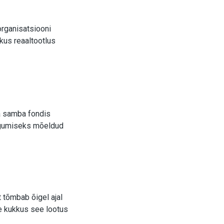
organisatsiooni
ikus reaaltootlus
a samba fondis
kogumiseks mõeldud
t tõmbab õigel ajal
le kukkus see lootus