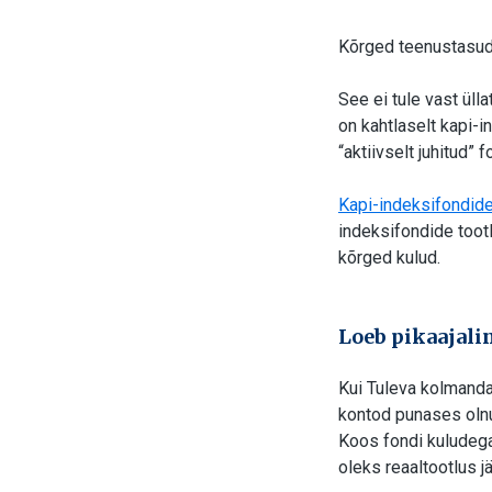
Kõrged teenustasud 
See ei tule vast üll
on kahtlaselt kapi-i
“aktiivselt juhitud” f
Kapi-indeksifondide 
indeksifondide tootl
kõrged kulud.
Loeb pikaajalin
Kui Tuleva kolmanda
kontod punases olnu
Koos fondi kuludega
oleks reaaltootlus 