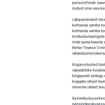
pensionifonde saavut
lootust oma vara ka
Läbipaistmatult üles
kolmanda samba tood
kolmanda samba too
kindlustuslepingutes
mida aasta baasile a
Better Finance`il mi
rahandusministeeriu
Kogumistooted tuleb
vabatahtlike toode
kõigepealt sellega, 
kogujate rahast teen
inimeste rahast tas
Ka kindlustusseltsi
pensionikeskusesse. 