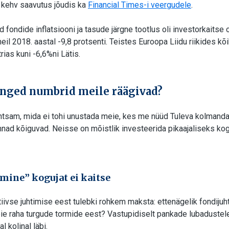
t kehv saavutus jõudis ka
Financial Times-i veergudele
.
 fondide inflatsiooni ja tasude järgne tootlus oli investorkaitse 
il 2018. aastal -9,8 protsenti. Teistes Euroopa Liidu riikides kõ
rias kuni -6,6%ni Lätis.
nged numbrid meile räägivad?
htsam, mida ei tohi unustada meie, kes me nüüd Tuleva kolmand
nnad kõiguvad. Neisse on mõistlik investeerida pikaajaliseks 
imine” kogujat ei kaitse
ktiivse juhtimise eest tulebki rohkem maksta: ettenägelik fondijuh
meie raha turgude tormide eest? Vastupidiselt pankade lubaduste
 kolinal läbi.