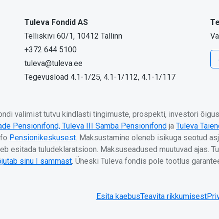
Tuleva Fondid AS
Te
Telliskivi 60/1, 10412 Tallinn
Va
+372 644 5100
tuleva@tuleva.ee
Tegevusload 4.1-1/25, 4.1-1/112, 4.1-1/117
di valimist tutvu kindlasti tingimuste, prospekti, investori õig
jade Pensionifond,
Tuleva III Samba Pensionifond
ja
Tuleva Täie
nfo
Pensionikeskusest
. Maksustamine oleneb isikuga seotud asj
b esitada tuludeklaratsioon. Maksuseadused muutuvad ajas. Tul
jutab sinu I sammast
. Üheski Tuleva fondis pole tootlus garant
Esita kaebus
Teavita rikkumisest
Pri