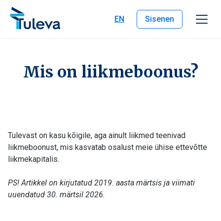
Liigu edasi sisu juurde
EN
Sisenen
Mis on liikmeboonus?
Tulevast on kasu kõigile, aga ainult liikmed teenivad
liikmeboonust, mis kasvatab osalust meie ühise ettevõtte
liikmekapitalis.
PS! Artikkel on kirjutatud 2019. aasta märtsis ja viimati
uuendatud 30. märtsil 2026.