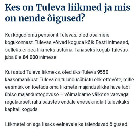
Kes on Tuleva liikmed ja mis
on nende õigused?
Kui kogud oma pensionit Tulevas, oled osa meie
kogukonnast. Tulevas võivad koguda kõik Eesti inimesed,
selleks ei pea liikmeks astuma. Tänaseks kogub Tulevas
juba üle
84 000
inimese.
Kui astud Tuleva liikmeks, oled üks Tuleva
9550
kaasomanikust. Tuleva on tulundusühistu ehk ettevõte, mille
eesmärk on toetada oma liikmete majanduslikke huve läbi
ühise majandustegevuse – võimaldame väikese vaevaga
regulaarselt raha säästes endale enesekindlalt tulevikuks
kapitali koguda.
Liikmetel on aga lisaks eelnevale ka täiendavad õigused.