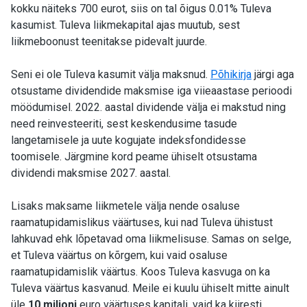
kokku näiteks 700 eurot, siis on tal õigus 0.01% Tuleva
kasumist. Tuleva liikmekapital ajas muutub, sest
liikmeboonust teenitakse pidevalt juurde.
Seni ei ole Tuleva kasumit välja maksnud.
Põhikirja
järgi aga
otsustame dividendide maksmise iga viieaastase perioodi
möödumisel. 2022. aastal dividende välja ei makstud ning
need reinvesteeriti, sest keskendusime tasude
langetamisele ja uute kogujate indeksfondidesse
toomisele. Järgmine kord peame ühiselt otsustama
dividendi maksmise 2027. aastal.
Lisaks maksame liikmetele välja nende osaluse
raamatupidamislikus väärtuses, kui nad Tuleva ühistust
lahkuvad ehk lõpetavad oma liikmelisuse. Samas on selge,
et Tuleva väärtus on kõrgem, kui vaid osaluse
raamatupidamislik väärtus. Koos Tuleva kasvuga on ka
Tuleva väärtus kasvanud. Meile ei kuulu ühiselt mitte ainult
üle
10 miljoni
euro väärtuses kapitali, vaid ka kiiresti