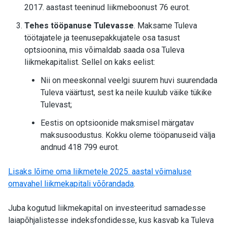
2017. aastast teeninud liikmeboonust 76 eurot.
Tehes tööpanuse Tulevasse
. Maksame Tuleva
töötajatele ja teenusepakkujatele osa tasust
optsioonina, mis võimaldab saada osa Tuleva
liikmekapitalist. Sellel on kaks eelist:
Nii on meeskonnal veelgi suurem huvi suurendada
Tuleva väärtust, sest ka neile kuulub väike tükike
Tulevast;
Eestis on optsioonide maksmisel märgatav
maksusoodustus. Kokku oleme tööpanuseid välja
andnud 418 799 eurot.
Lisaks lõime oma liikmetele 2025. aastal võimaluse
omavahel liikmekapitali võõrandada
.
Juba kogutud liikmekapital on investeeritud samadesse
laiapõhjalistesse indeksfondidesse, kus kasvab ka Tuleva