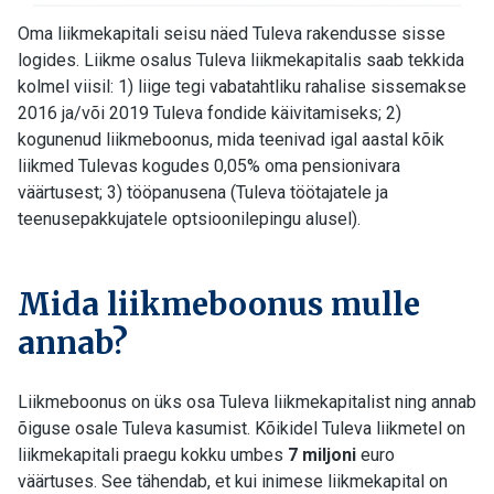
Oma liikmekapitali seisu näed Tuleva rakendusse sisse
logides. Liikme osalus Tuleva liikmekapitalis saab tekkida
kolmel viisil: 1) liige tegi vabatahtliku rahalise sissemakse
2016 ja/või 2019 Tuleva fondide käivitamiseks; 2)
kogunenud liikmeboonus, mida teenivad igal aastal kõik
liikmed Tulevas kogudes 0,05% oma pensionivara
väärtusest; 3) tööpanusena (Tuleva töötajatele ja
teenusepakkujatele optsioonilepingu alusel).
Mida liikmeboonus mulle
annab?
Liikmeboonus on üks osa Tuleva liikmekapitalist ning annab
õiguse osale Tuleva kasumist. Kõikidel Tuleva liikmetel on
liikmekapitali praegu kokku umbes
7 miljoni
euro
väärtuses. See tähendab, et kui inimese liikmekapital on