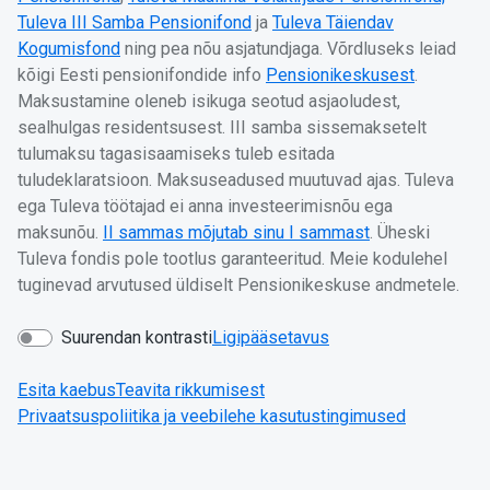
Tuleva III Samba Pensionifond
ja
Tuleva Täiendav
Kogumisfond
ning pea nõu asjatundjaga. Võrdluseks leiad
kõigi Eesti pensionifondide info
Pensionikeskusest
.
Maksustamine oleneb isikuga seotud asjaoludest,
sealhulgas residentsusest. III samba sissemaksetelt
tulumaksu tagasisaamiseks tuleb esitada
tuludeklaratsioon. Maksuseadused muutuvad ajas. Tuleva
ega Tuleva töötajad ei anna investeerimisnõu ega
maksunõu.
II sammas mõjutab sinu I sammast
. Üheski
Tuleva fondis pole tootlus garanteeritud. Meie kodulehel
tuginevad arvutused üldiselt Pensionikeskuse andmetele.
Suurendan kontrasti
Ligipääsetavus
Esita kaebus
Teavita rikkumisest
Privaatsuspoliitika ja veebilehe kasutustingimused