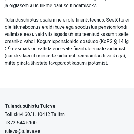
ja õiglasem alus liikme panuse hindamiseks.
Tulundusühistus osalemine ei ole finantsteenus. Seetõttu ei
ole liikmeboonus eraldi hüve ega soodustus pensionifondi
valimise eest, vaid viis jagada ühistu teenitud kasumit selle
omanike vahel. Kogumispensionide seaduse (KoPS § 14 lg
5¹) eesmärk on vältida erinevate finantsteenuste sidumist
(näiteks laenutingimuste sidumist pensionifondi valikuga),
mitte piirata ühistute tavapärast kasumi jaotamist.
Tulundusühistu Tuleva
Telliskivi 60/1, 10412 Tallinn
+372 644 5100
tuleva@tuleva.ee