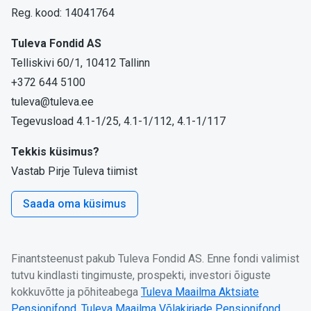
Reg. kood: 14041764
Tuleva Fondid AS
Telliskivi 60/1, 10412 Tallinn
+372 644 5100
tuleva@tuleva.ee
Tegevusload 4.1-1/25, 4.1-1/112, 4.1-1/117
Tekkis küsimus?
Vastab Pirje Tuleva tiimist
Saada oma küsimus
Finantsteenust pakub Tuleva Fondid AS. Enne fondi valimist
tutvu kindlasti tingimuste, prospekti, investori õiguste
kokkuvõtte ja põhiteabega
Tuleva Maailma Aktsiate
Pensionifond
,
Tuleva Maailma Võlakirjade Pensionifond,