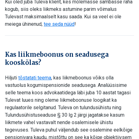
Kui oled juba Tuleva klient, kes mõlemasse sambasse raha
kogub, siis oleks liikmeks astumine parim võimalus
Tulevast maksimaalselt kasu saada. Kui sa veel ei ole
meiega ühinenud,
tee seda nüüd
!
Kas liikmeboonus on seadusega
kooskõlas?
Hiljuti
tõstatati teema
, kas liikmeboonus võiks olla
vastuolus kogumispensionide seadusega. Analüüsisime
selle teema koos advokaatidega läbi juba 10 aastat tagasi
Tulevat luues ning oleme liikmeboonuse loogikat ka
regulaatorile selgitanud. Tuleva on tulundusühistu ning
Tulundusühistuseaduse § 30 lg 2 järgi jagatakse kasum
liikmete vahel vastavalt nende osalemisele ühistu
tegevuses. Tuleva puhul väljendub see osalemine eelkõige
pensionivara kaudu, mistõttu on see ka kõige objektiivsem