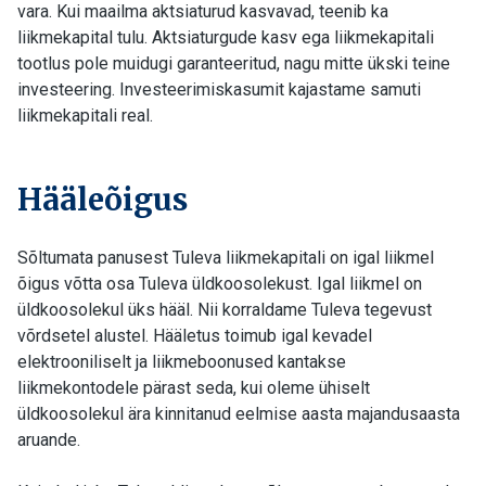
vara. Kui maailma aktsiaturud kasvavad, teenib ka
liikmekapital tulu. Aktsiaturgude kasv ega liikmekapitali
tootlus pole muidugi garanteeritud, nagu mitte ükski teine
investeering. Investeerimiskasumit kajastame samuti
liikmekapitali real.
Hääleõigus
Sõltumata panusest Tuleva liikmekapitali on igal liikmel
õigus võtta osa Tuleva üldkoosolekust. Igal liikmel on
üldkoosolekul üks hääl. Nii korraldame Tuleva tegevust
võrdsetel alustel. Hääletus toimub igal kevadel
elektrooniliselt ja liikmeboonused kantakse
liikmekontodele pärast seda, kui oleme ühiselt
üldkoosolekul ära kinnitanud eelmise aasta majandusaasta
aruande.