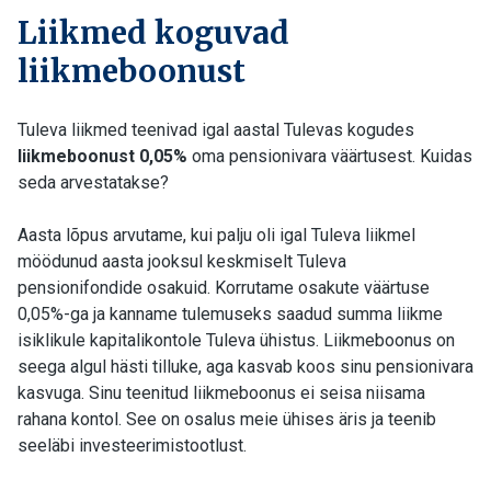
Liikmed koguvad
liikmeboonust
Tuleva liikmed teenivad igal aastal Tulevas kogudes
liikmeboonust
0,05%
oma pensionivara väärtusest. Kuidas
seda arvestatakse?
Aasta lõpus arvutame, kui palju oli igal Tuleva liikmel
möödunud aasta jooksul keskmiselt Tuleva
pensionifondide osakuid. Korrutame osakute väärtuse
0,05%-ga ja kanname tulemuseks saadud summa liikme
isiklikule kapitalikontole Tuleva ühistus. Liikmeboonus on
seega algul hästi tilluke, aga kasvab koos sinu pensionivara
kasvuga. Sinu teenitud liikmeboonus ei seisa niisama
rahana kontol. See on osalus meie ühises äris ja teenib
seeläbi investeerimistootlust.