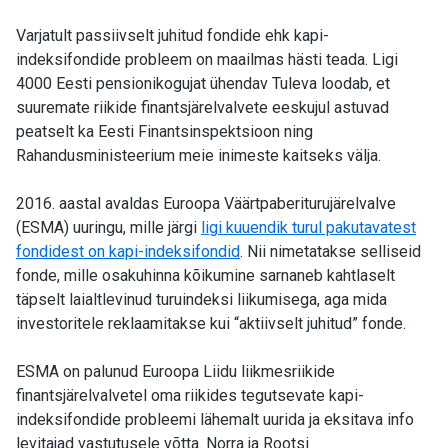
Varjatult passiivselt juhitud fondide ehk kapi-
indeksifondide probleem on maailmas hästi teada. Ligi
4000 Eesti pensionikogujat ühendav Tuleva loodab, et
suuremate riikide finantsjärelvalvete eeskujul astuvad
peatselt ka Eesti Finantsinspektsioon ning
Rahandusministeerium meie inimeste kaitseks välja.
2016. aastal avaldas Euroopa Väärtpaberiturujärelvalve
(ESMA) uuringu, mille järgi
ligi kuuendik turul pakutavatest
fondidest on kapi-indeksifondid
. Nii nimetatakse selliseid
fonde, mille osakuhinna kõikumine sarnaneb kahtlaselt
täpselt laialtlevinud turuindeksi liikumisega, aga mida
investoritele reklaamitakse kui “aktiivselt juhitud” fonde.
ESMA on palunud Euroopa Liidu liikmesriikide
finantsjärelvalvetel oma riikides tegutsevate kapi-
indeksifondide probleemi lähemalt uurida ja eksitava info
levitajad vastutusele võtta. Norra ja Rootsi