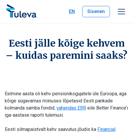
Liigu edasi sisu juurde
EN
Sisenen
Eesti jälle kõige kehvem
– kuidas paremini saaks?
Eelmine aasta oli kehv pensionikogujatele üle Euroopa, aga
kõige sügavamas miinuses lõpetasid Eesti pankade
kolmanda samba fondid,
vahendas ERR
eile Better Finance’i
iga-aastase raporti tulemusi.
Eesti silmapaistvalt kehv saavutus jõudis ka
Financial