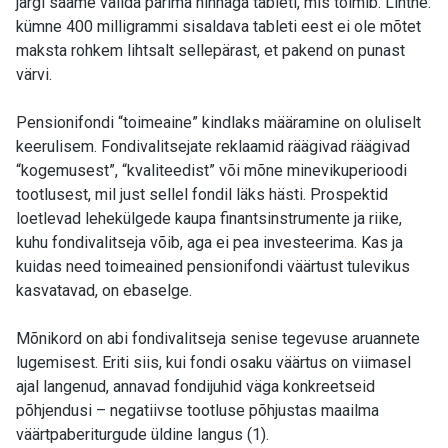
järgi saame valida parima hinnaga tableti, mis toimib. Lihtne:
kümne 400 milligrammi sisaldava tableti eest ei ole mõtet
maksta rohkem lihtsalt sellepärast, et pakend on punast
värvi.
Pensionifondi “toimeaine” kindlaks määramine on oluliselt
keerulisem. Fondivalitsejate reklaamid räägivad räägivad
“kogemusest”, “kvaliteedist” või mõne minevikuperioodi
tootlusest, mil just sellel fondil läks hästi. Prospektid
loetlevad lehekülgede kaupa finantsinstrumente ja riike,
kuhu fondivalitseja võib, aga ei pea investeerima. Kas ja
kuidas need toimeained pensionifondi väärtust tulevikus
kasvatavad, on ebaselge.
Mõnikord on abi fondivalitseja senise tegevuse aruannete
lugemisest. Eriti siis, kui fondi osaku väärtus on viimasel
ajal langenud, annavad fondijuhid väga konkreetseid
põhjendusi – negatiivse tootluse põhjustas maailma
väärtpaberiturgude üldine langus (1).