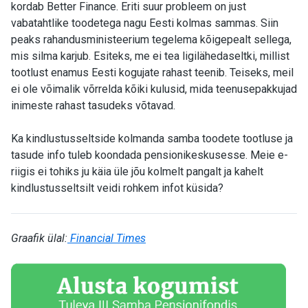
kordab Better Finance. Eriti suur probleem on just
vabatahtlike toodetega nagu Eesti kolmas sammas. Siin
peaks rahandusministeerium tegelema kõigepealt sellega,
mis silma karjub. Esiteks, me ei tea ligilähedaseltki, millist
tootlust enamus Eesti kogujate rahast teenib. Teiseks, meil
ei ole võimalik võrrelda kõiki kulusid, mida teenusepakkujad
inimeste rahast tasudeks võtavad.
Ka kindlustusseltside kolmanda samba toodete tootluse ja
tasude info tuleb koondada pensionikeskusesse. Meie e-
riigis ei tohiks ju käia üle jõu kolmelt pangalt ja kahelt
kindlustusseltsilt veidi rohkem infot küsida?
Graafik ülal:
Financial Times