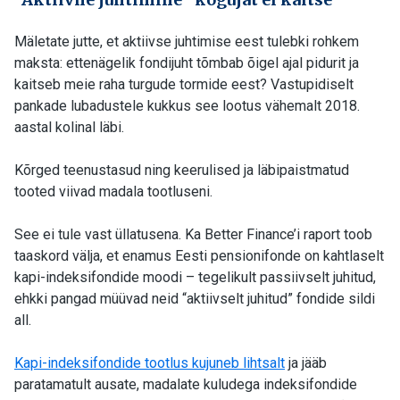
Mäletate jutte, et aktiivse juhtimise eest tulebki rohkem
maksta: ettenägelik fondijuht tõmbab õigel ajal pidurit ja
kaitseb meie raha turgude tormide eest? Vastupidiselt
pankade lubadustele kukkus see lootus vähemalt 2018.
aastal kolinal läbi.
Kõrged teenustasud ning keerulised ja läbipaistmatud
tooted viivad madala tootluseni.
See ei tule vast üllatusena. Ka Better Finance’i raport toob
taaskord välja, et enamus Eesti pensionifonde on kahtlaselt
kapi-indeksifondide moodi – tegelikult passiivselt juhitud,
ehkki pangad müüvad neid “aktiivselt juhitud” fondide sildi
all.
Kapi-indeksifondide tootlus kujuneb lihtsalt
ja jääb
paratamatult ausate, madalate kuludega indeksifondide