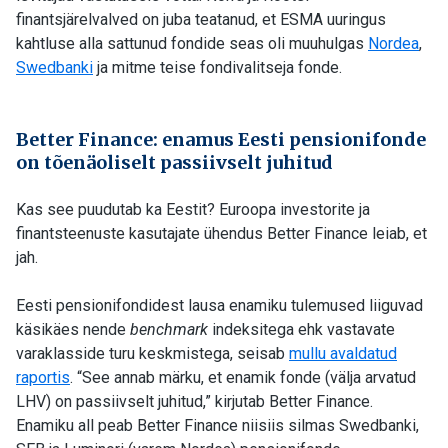
finantsjärelvalved on juba teatanud, et ESMA uuringus
kahtluse alla sattunud fondide seas oli muuhulgas
Nordea
,
Swedbanki
ja mitme teise fondivalitseja fonde.
Better Finance: enamus Eesti pensionifonde
on tõenäoliselt passiivselt juhitud
Kas see puudutab ka Eestit? Euroopa investorite ja
finantsteenuste kasutajate ühendus Better Finance leiab, et
jah.
Eesti pensionifondidest lausa enamiku tulemused liiguvad
käsikäes nende
benchmark
indeksitega ehk vastavate
varaklasside turu keskmistega, seisab
mullu avaldatud
raportis
. “See annab märku, et enamik fonde (välja arvatud
LHV) on passiivselt juhitud,” kirjutab Better Finance.
Enamiku all peab Better Finance niisiis silmas Swedbanki,