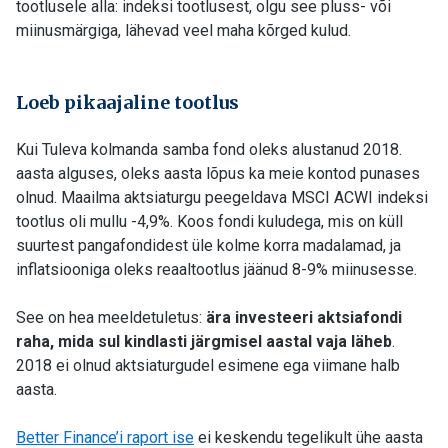
tootlusele alla: indeksi tootlusest, olgu see pluss- või
miinusmärgiga, lähevad veel maha kõrged kulud.
Loeb pikaajaline tootlus
Kui Tuleva kolmanda samba fond oleks alustanud 2018.
aasta alguses, oleks aasta lõpus ka meie kontod punases
olnud. Maailma aktsiaturgu peegeldava MSCI ACWI indeksi
tootlus oli mullu -4,9%. Koos fondi kuludega, mis on küll
suurtest pangafondidest üle kolme korra madalamad, ja
inflatsiooniga oleks reaaltootlus jäänud 8-9% miinusesse.
See on hea meeldetuletus:
ära investeeri aktsiafondi
raha, mida sul kindlasti järgmisel aastal vaja läheb
.
2018 ei olnud aktsiaturgudel esimene ega viimane halb
aasta.
Better Finance’i raport ise
ei keskendu tegelikult ühe aasta