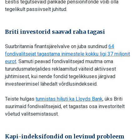
Eestis tegutsevaid pankade pensionifonde võib olla
tegelikult passiivselt juhitud.
Briti investorid saavad raha tagasi
Suurbritannia finantsjärelvalve on juba sundinud
64
fondivalitsejat tagastama inimestele kokku ligi 37 miljonit
eurot
. Samuti peavad fondivalitsejad muutma oma
turundusmaterjalides reklaamitud väiteid aktiivsest
juhtimisest, kui nende fondid tegelikkuses järgivad
investeerimisel lähedalt võrdlusindekseid.
Teiste hulgas
tunnistas hiljuti ka Lloyds Bank
, üks Briti
suurimaid fondivalitsejaid, et tagastas osa investoritelt
võetud valitsemistasust.
Kapi-indeksifondid on levinud probleem