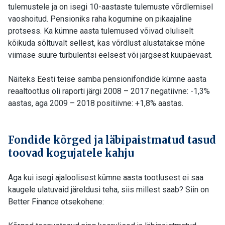
tulemustele ja on isegi 10-aastaste tulemuste võrdlemisel
vaoshoitud. Pensioniks raha kogumine on pikaajaline
protsess. Ka kümne aasta tulemused võivad oluliselt
kõikuda sõltuvalt sellest, kas võrdlust alustatakse mõne
viimase suure turbulentsi eelsest või järgsest kuupäevast.
Näiteks Eesti teise samba pensionifondide kümne aasta
reaaltootlus oli raporti järgi 2008 – 2017 negatiivne: -1,3%
aastas, aga 2009 – 2018 positiivne: +1,8% aastas.
Fondide kõrged ja läbipaistmatud tasud
toovad kogujatele kahju
Aga kui isegi ajaloolisest kümne aasta tootlusest ei saa
kaugele ulatuvaid järeldusi teha, siis millest saab? Siin on
Better Finance otsekohene: