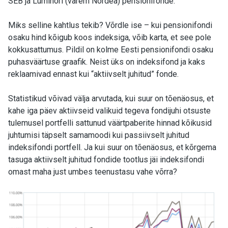
SEB ja Luminori (varem Nordea) pensionifonde.
Miks selline kahtlus tekib? Võrdle ise – kui pensionifondi
osaku hind kõigub koos indeksiga, võib karta, et see pole
kokkusattumus. Pildil on kolme Eesti pensionifondi osaku
puhasväärtuse graafik. Neist üks on indeksifond ja kaks
reklaamivad ennast kui “aktiivselt juhitud” fonde.
Statistikud võivad välja arvutada, kui suur on tõenäosus, et
kahe iga päev aktiivseid valikuid tegeva fondijuhi otsuste
tulemusel portfelli sattunud väärtpaberite hinnad kõikusid
juhtumisi täpselt samamoodi kui passiivselt juhitud
indeksifondi portfell. Ja kui suur on tõenäosus, et kõrgema
tasuga aktiivselt juhitud fondide tootlus jäi indeksifondi
omast maha just umbes teenustasu vahe võrra?