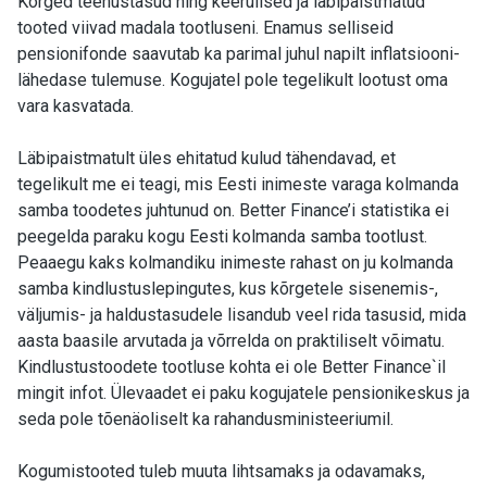
Kõrged teenustasud ning keerulised ja läbipaistmatud
tooted viivad madala tootluseni. Enamus selliseid
pensionifonde saavutab ka parimal juhul napilt inflatsiooni-
lähedase tulemuse. Kogujatel pole tegelikult lootust oma
vara kasvatada.
Läbipaistmatult üles ehitatud kulud tähendavad, et
tegelikult me ei teagi, mis Eesti inimeste varaga kolmanda
samba toodetes juhtunud on. Better Finance’i statistika ei
peegelda paraku kogu Eesti kolmanda samba tootlust.
Peaaegu kaks kolmandiku inimeste rahast on ju kolmanda
samba kindlustuslepingutes, kus kõrgetele sisenemis-,
väljumis- ja haldustasudele lisandub veel rida tasusid, mida
aasta baasile arvutada ja võrrelda on praktiliselt võimatu.
Kindlustustoodete tootluse kohta ei ole Better Finance`il
mingit infot. Ülevaadet ei paku kogujatele pensionikeskus ja
seda pole tõenäoliselt ka rahandusministeeriumil.
Kogumistooted tuleb muuta lihtsamaks ja odavamaks,