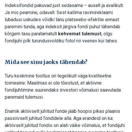
Indeksifondid pakuvad just sedasama – ausalt ja avalikult.
Ja mis peamine, odavalt. Sest kallima ravimireklaami
lubadusi uskudes võidki tänu platseebo-efektile ennast
paremini tunda, aga indeksit järgiva fondi puhul tähendab
kõrgem tasu paratamatult
kehvemat tulemust
, olgu
fondijuhi pilk turundusvoldiku fotol nii veenev kui tahes.
Mida see sinu jaoks tähendab?
Turu keskmine tootlus on tegelikult väga kvaliteetne
toimeaine. Maailmas ei ole tõestust, et aktiivne
fondijuhtimine suurendaks investori võimalusi saavutada
paremaid tulemusi.
Enamik aktiivselt juhitud fonde jääb hoopis pikas plaanis
passiivselt juhitud fondidele alla. Aga erandeid on ka:
aktiivselt juhitud fondis on alati väike võimalus, et fondijuhi