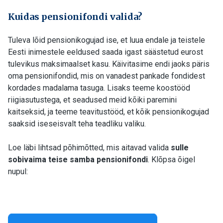
Kuidas pensionifondi valida?
Tuleva lõid pensionikogujad ise, et luua endale ja teistele
Eesti inimestele eeldused saada igast säästetud eurost
tulevikus maksimaalset kasu. Käivitasime endi jaoks päris
oma pensionifondid, mis on vanadest pankade fondidest
kordades madalama tasuga. Lisaks teeme koostööd
riigiasutustega, et seadused meid kõiki paremini
kaitseksid, ja teeme teavitustööd, et kõik pensionikogujad
saaksid iseseisvalt teha teadliku valiku.
Loe läbi lihtsad põhimõtted, mis aitavad valida
sulle
sobivaima teise samba pensionifondi
. Klõpsa õigel
nupul: