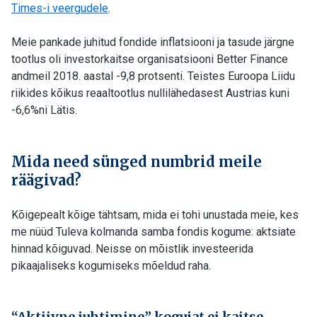
Times-i veergudele
.
Meie pankade juhitud fondide inflatsiooni ja tasude järgne
tootlus oli investorkaitse organisatsiooni Better Finance
andmeil 2018. aastal -9,8 protsenti. Teistes Euroopa Liidu
riikides kõikus reaaltootlus nullilähedasest Austrias kuni
-6,6%ni Lätis.
Mida need sünged numbrid meile
räägivad?
Kõigepealt kõige tähtsam, mida ei tohi unustada meie, kes
me nüüd Tuleva kolmanda samba fondis kogume: aktsiate
hinnad kõiguvad. Neisse on mõistlik investeerida
pikaajaliseks kogumiseks mõeldud raha.
“Aktiivne juhtimine” kogujat ei kaitse