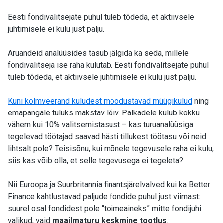
Eesti fondivalitsejate puhul tuleb tõdeda, et aktiivsele
juhtimisele ei kulu just palju.
Aruandeid analüüsides tasub jälgida ka seda, millele
fondivalitseja ise raha kulutab. Eesti fondivalitsejate puhul
tuleb tõdeda, et aktiivsele juhtimisele ei kulu just palju.
Kuni kolmveerand kuludest moodustavad müügikulud
ning
emapangale tuluks makstav lõiv. Palkadele kulub kokku
vähem kui 10% valitsemistasust – kas turuanalüüsiga
tegelevad töötajad saavad hästi tillukest töötasu või neid
lihtsalt pole? Teisisõnu, kui mõnele tegevusele raha ei kulu,
siis kas võib olla, et selle tegevusega ei tegeleta?
Nii Euroopa ja Suurbritannia finantsjärelvalved kui ka Better
Finance kahtlustavad paljude fondide puhul just viimast:
suurel osal fondidest pole “toimeaineks” mitte fondijuhi
valikud, vaid
maailmaturu keskmine tootlus
.