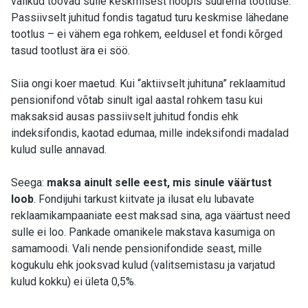
valikud toovad sulle keskmisest hoopis suurema tootluse.
Passiivselt juhitud fondis tagatud turu keskmise lähedane
tootlus – ei vähem ega rohkem, eeldusel et fondi kõrged
tasud tootlust ära ei söö.
Siia ongi koer maetud. Kui “aktiivselt juhituna” reklaamitud
pensionifond võtab sinult igal aastal rohkem tasu kui
maksaksid ausas passiivselt juhitud fondis ehk
indeksifondis, kaotad edumaa, mille indeksifondi madalad
kulud sulle annavad.
Seega:
maksa ainult selle eest, mis sinule väärtust
loob
. Fondijuhi tarkust kiitvate ja ilusat elu lubavate
reklaamikampaaniate eest maksad sina, aga väärtust need
sulle ei loo. Pankade omanikele makstava kasumiga on
samamoodi. Vali nende pensionifondide seast, mille
kogukulu ehk jooksvad kulud (valitsemistasu ja varjatud
kulud kokku) ei ületa 0,5%.