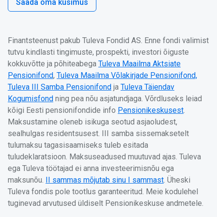
Saada oma küsimus
Finantsteenust pakub Tuleva Fondid AS. Enne fondi valimist
tutvu kindlasti tingimuste, prospekti, investori õiguste
kokkuvõtte ja põhiteabega
Tuleva Maailma Aktsiate
Pensionifond
,
Tuleva Maailma Võlakirjade Pensionifond,
Tuleva III Samba Pensionifond
ja
Tuleva Täiendav
Kogumisfond
ning pea nõu asjatundjaga. Võrdluseks leiad
kõigi Eesti pensionifondide info
Pensionikeskusest
.
Maksustamine oleneb isikuga seotud asjaoludest,
sealhulgas residentsusest. III samba sissemaksetelt
tulumaksu tagasisaamiseks tuleb esitada
tuludeklaratsioon. Maksuseadused muutuvad ajas. Tuleva
ega Tuleva töötajad ei anna investeerimisnõu ega
maksunõu.
II sammas mõjutab sinu I sammast
. Üheski
Tuleva fondis pole tootlus garanteeritud. Meie kodulehel
tuginevad arvutused üldiselt Pensionikeskuse andmetele.