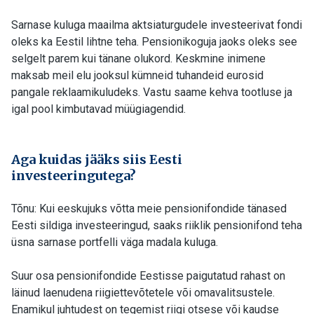
Sarnase kuluga maailma aktsiaturgudele investeerivat fondi
oleks ka Eestil lihtne teha. Pensionikoguja jaoks oleks see
selgelt parem kui tänane olukord. Keskmine inimene
maksab meil elu jooksul kümneid tuhandeid eurosid
pangale reklaamikuludeks. Vastu saame kehva tootluse ja
igal pool kimbutavad müügiagendid.
Aga kuidas jääks siis Eesti
investeeringutega?
Tõnu: Kui eeskujuks võtta meie pensionifondide tänased
Eesti sildiga investeeringud, saaks riiklik pensionifond teha
üsna sarnase portfelli väga madala kuluga.
Suur osa pensionifondide Eestisse paigutatud rahast on
läinud laenudena riigiettevõtetele või omavalitsustele.
Enamikul juhtudest on tegemist riigi otsese või kaudse