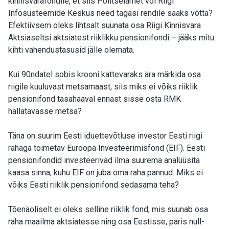
kinnisvarafondile, et siis Politseiamet või Riigi
Infosüsteemide Keskus need tagasi rendile saaks võtta?
Efektiivsem oleks lihtsalt suunata osa Riigi Kinnisvara
Aktsiaseltsi aktsiatest riiklikku pensionifondi – jääks mitu
kihti vahendustasusid jälle olemata.
Kui 90ndatel sobis krooni kattevaraks ära märkida osa
riigile kuuluvast metsamaast, siis miks ei võiks riiklik
pensionifond tasahaaval ennast sisse osta RMK
hallatavasse metsa?
Täna on suurim Eesti iduettevõtluse investor Eesti riigi
rahaga toimetav Euroopa Investeerimisfond (EIF). Eesti
pensionifondid investeerivad ilma suurema analüüsita
kaasa sinna, kuhu EIF on juba oma raha pannud. Miks ei
võiks Eesti riiklik pensionifond sedasama teha?
Tõenäoliselt ei oleks selline riiklik fond, mis suunab osa
raha maailma aktsiatesse ning osa Eestisse, päris null-