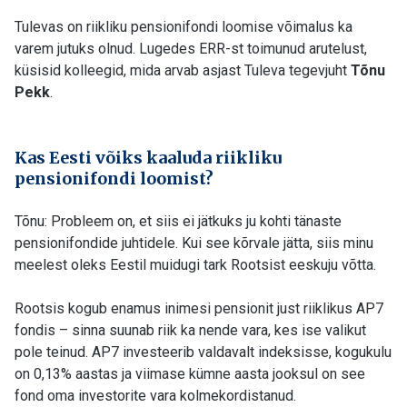
Tulevas on riikliku pensionifondi loomise võimalus ka
varem jutuks olnud. Lugedes ERR-st toimunud arutelust,
küsisid kolleegid, mida arvab asjast Tuleva tegevjuht
Tõnu
Pekk
.
Kas Eesti võiks kaaluda riikliku
pensionifondi loomist?
Tõnu: Probleem on, et siis ei jätkuks ju kohti tänaste
pensionifondide juhtidele. Kui see kõrvale jätta, siis minu
meelest oleks Eestil muidugi tark Rootsist eeskuju võtta.
Rootsis kogub enamus inimesi pensionit just riiklikus AP7
fondis – sinna suunab riik ka nende vara, kes ise valikut
pole teinud. AP7 investeerib valdavalt indeksisse, kogukulu
on 0,13% aastas ja viimase kümne aasta jooksul on see
fond oma investorite vara kolmekordistanud.