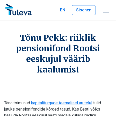
Liigu edasi sisu juurde
EN
Sisenen
Tõnu Pekk: riiklik
pensionifond Rootsi
eeskujul väärib
kaalumist
Täna toimunud
kapitaliturgude teemalisel arutelul
tulid
jutuks pensionifondide kõrged tasud. Kas Eesti võiks
kaaluda Rootsi eeskujul hästi madala kuluga riikliku