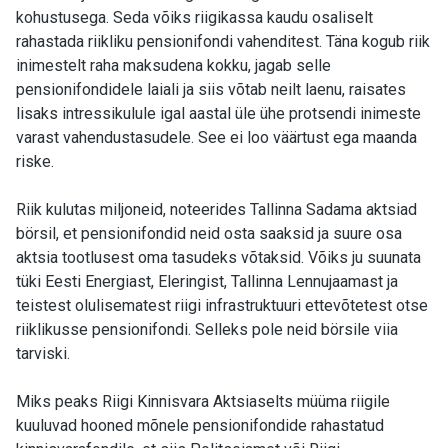
kohustusega. Seda võiks riigikassa kaudu osaliselt
rahastada riikliku pensionifondi vahenditest. Täna kogub riik
inimestelt raha maksudena kokku, jagab selle
pensionifondidele laiali ja siis võtab neilt laenu, raisates
lisaks intressikulule igal aastal üle ühe protsendi inimeste
varast vahendustasudele. See ei loo väärtust ega maanda
riske.
Riik kulutas miljoneid, noteerides Tallinna Sadama aktsiad
börsil, et pensionifondid neid osta saaksid ja suure osa
aktsia tootlusest oma tasudeks võtaksid. Võiks ju suunata
tüki Eesti Energiast, Eleringist, Tallinna Lennujaamast ja
teistest olulisematest riigi infrastruktuuri ettevõtetest otse
riiklikusse pensionifondi. Selleks pole neid börsile viia
tarviski.
Miks peaks Riigi Kinnisvara Aktsiaselts müüma riigile
kuuluvad hooned mõnele pensionifondide rahastatud