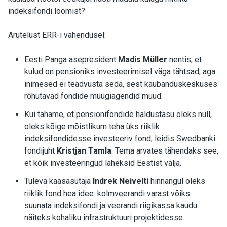
indeksifondi loomist?
Arutelust ERR-i vahendusel:
Eesti Panga asepresident
Madis Müller
nentis, et
kulud on pensioniks investeerimisel väga tähtsad, aga
inimesed ei teadvusta seda, sest kaubanduskeskuses
rõhutavad fondide müügiagendid muud.
Kui tahame, et pensionifondide haldustasu oleks null,
oleks kõige mõistlikum teha üks riiklik
indeksifondidesse investeeriv fond, leidis Swedbanki
fondijuht
Kristjan Tamla
. Tema
arvates tähendaks see,
et kõik investeeringud läheksid Eestist välja.
Tuleva kaasasutaja
Indrek Neivelti
hinnangul oleks
riiklik fond hea idee: kolmveerandi varast võiks
suunata indeksifondi ja veerandi riigikassa kaudu
näiteks kohaliku infrastruktuuri projektidesse.