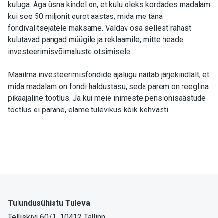
kuluga. Aga üsna kindel on, et kulu oleks kordades madalam
kui see 50 miljonit eurot aastas, mida me täna
fondivalitsejatele maksame. Valdav osa sellest rahast
kulutavad pangad müügile ja reklaamile, mitte heade
investeerimisvõimaluste otsimisele.
Maailma investeerimisfondide ajalugu näitab järjekindlalt, et
mida madalam on fondi haldustasu, seda parem on reeglina
pikaajaline tootlus. Ja kui meie inimeste pensionisäästude
tootlus ei parane, elame tulevikus kõik kehvasti.
Tulundusühistu Tuleva
Telliskivi 60/1, 10412 Tallinn