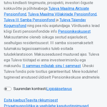
tutvu kindlasti tingimuste, prospekti, investori õiguste
kokkuvõtte ja põhiteabega
Tuleva Maailma Aktsiate
Pensionifond
,
Tuleva Maailma Võlakirjade Pensionifond,
Tuleva III Samba Pensionifond
ja
Tuleva Täiendav
Kogumisfond
ning pea nõu asjatundjaga. Võrdluseks leiad
kõigi Eesti pensionifondide info
Pensionikeskusest
.
Maksustamine oleneb isikuga seotud asjaoludest,
sealhulgas residentsusest. III samba sissemaksetelt
tulumaksu tagasisaamiseks tuleb esitada
tuludeklaratsioon. Maksuseadused muutuvad ajas. Tuleva
ega Tuleva töötajad ei anna investeerimisnõu ega
maksunõu.
II sammas mõjutab sinu I sammast
. Üheski
Tuleva fondis pole tootlus garanteeritud. Meie kodulehel
tuginevad arvutused üldiselt Pensionikeskuse andmetele.
Suurendan kontrasti
Ligipääsetavus
Esita kaebus
Teavita rikkumisest
Privaatsuspoliitika ja veebilehe kasutustingimused