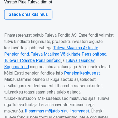
Vastab Pirje Tuleva tiimist
Saada oma küsimus
Finantsteenust pakub Tuleva Fondid AS. Enne fondi valimist
tutvu kindlasti tingimuste, prospekti, investori õiguste
kokkuvõtte ja põhiteabega
Tuleva Maailma Aktsiate
Pensionifond
,
Tuleva Maailma Võlakirjade Pensionifond,
Tuleva III Samba Pensionifond
ja
Tuleva Täiendav
Kogumisfond
ning pea nõu asjatundjaga. Võrdluseks leiad
kõigi Eesti pensionifondide info
Pensionikeskusest
.
Maksustamine oleneb isikuga seotud asjaoludest,
sealhulgas residentsusest. III samba sissemaksetelt
tulumaksu tagasisaamiseks tuleb esitada
tuludeklaratsioon. Maksuseadused muutuvad ajas. Tuleva
ega Tuleva töötajad ei anna investeerimisnõu ega
maksunõu.
II sammas mõjutab sinu I sammast
. Üheski
Tuleva fondis pole tootlus garanteeritud. Meie kodulehel