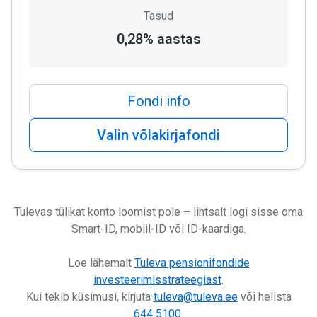
Tasud
0,28% aastas
Fondi info
Valin võlakirjafondi
Tulevas tülikat konto loomist pole – lihtsalt logi sisse oma
Smart-ID, mobiil-ID või ID-kaardiga.
Loe lähemalt
Tuleva pensionifondide
investeerimisstrateegiast
.
Kui tekib küsimusi, kirjuta
tuleva@tuleva.ee
või helista
644 5100
.