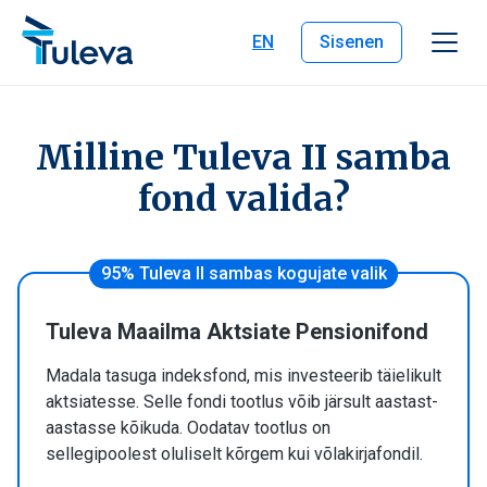
Liigu edasi sisu juurde
EN
Sisenen
Milline Tuleva II samba
fond valida?
95% Tuleva II sambas kogujate valik
Tuleva Maailma Aktsiate Pensionifond
Madala tasuga indeksfond, mis investeerib täielikult
aktsiatesse. Selle fondi tootlus võib järsult aastast-
aastasse kõikuda. Oodatav tootlus on
sellegipoolest oluliselt kõrgem kui võlakirjafondil.