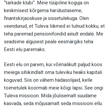
“tarkade klubi”. Meie tüüpiline koguja on
keskmisest kõrgema haridustaseme,
finantskirjaoskuse ja sissetulekuga. Olen
veendunud, et Tuleva liikmed ei tulnud kokku, et
teha paremad pensionifondid ainult endale. Me
seadsime algusest peale eesmärgiks teha
Eesti elu paremaks.
Eesti elu on parem, kui võimalikult paljud koos
meiega sihikindlalt oma tuleviku heaks kapitali
koguvad. Siis on vähem hädasolijaid, kelle
toimetulek koormab meie kõigi lapsi. See ongi
Tuleva missioon. Mida jõulisemalt suudame
kasvada, seda mõjusamalt seda missiooni ellu