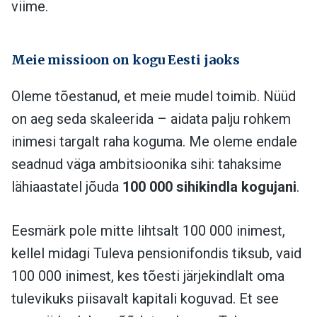
viime.
Meie missioon on kogu Eesti jaoks
Oleme tõestanud, et meie mudel toimib. Nüüd
on aeg seda skaleerida – aidata palju rohkem
inimesi targalt raha koguma. Me oleme endale
seadnud väga ambitsioonika sihi: tahaksime
lähiaastatel jõuda
100 000 sihikindla kogujani
.
Eesmärk pole mitte lihtsalt 100 000 inimest,
kellel midagi Tuleva pensionifondis tiksub, vaid
100 000 inimest, kes tõesti järjekindlalt oma
tulevikuks piisavalt kapitali koguvad. Et see