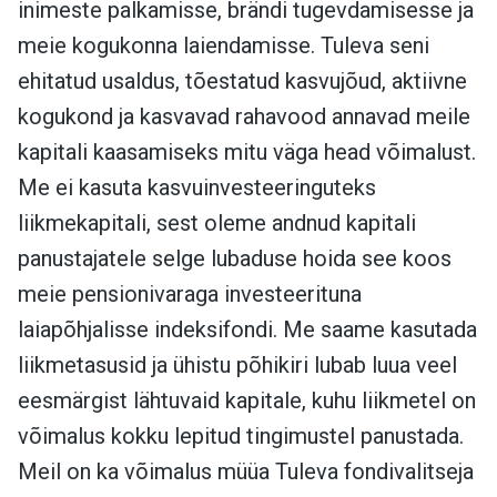
inimeste palkamisse, brändi tugevdamisesse ja
meie kogukonna laiendamisse. Tuleva seni
ehitatud usaldus, tõestatud kasvujõud, aktiivne
kogukond ja kasvavad rahavood annavad meile
kapitali kaasamiseks mitu väga head võimalust.
Me ei kasuta kasvuinvesteeringuteks
liikmekapitali, sest oleme andnud kapitali
panustajatele selge lubaduse hoida see koos
meie pensionivaraga investeerituna
laiapõhjalisse indeksifondi. Me saame kasutada
liikmetasusid ja ühistu põhikiri lubab luua veel
eesmärgist lähtuvaid kapitale, kuhu liikmetel on
võimalus kokku lepitud tingimustel panustada.
Meil on ka võimalus müüa Tuleva fondivalitseja