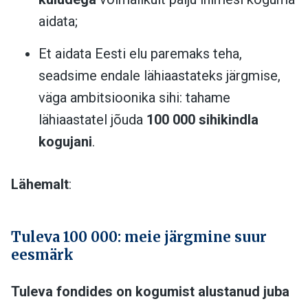
aidata;
Et aidata Eesti elu paremaks teha,
seadsime endale lähiaastateks järgmise,
väga ambitsioonika sihi: tahame
lähiaastatel jõuda
100 000 sihikindla
kogujani
.
Lähemalt
:
Tuleva 100 000: meie järgmine suur
eesmärk
Tuleva fondides on kogumist alustanud juba