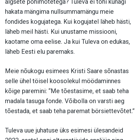
algsete põhimõtetega? Tuleva ei tohi kunagi
hakata mängima nullsummamängu meie
fondides kogujatega. Kui kogujatel läheb hästi,
läheb meil hästi. Kui unustame missiooni,
kaotame oma eelise. Ja kui Tuleva on edukas,
läheb Eesti elu paremaks.
Meie nõukogu esimees Kristi Saare sõnastas
selle ühel töisel koosolekul möödaminnes
kõige paremini: “Me tõestasime, et saab teha
madala tasuga fonde. Võibolla on varsti aeg
tõestada, et saab teha paremat börsiettevõtet.”
Tuleva uue juhatuse üks esimesi ülesandeid