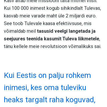
Kasv aitab meie missiooni täita mitmel viisil.
Kui 100 000 inimest kogub sihikindlalt Tulevas,
kasvab meie varade maht üle 2 miljardi euro.
See toob Tulevale kaasa efektiivsuse, mis
võimaldab meil
tasusid veelgi langetada ja
seejuures teenida kasumit Tuleva liikmetele
,
tänu kellele meie revolutsioon võimalikuks sai.
Kui Eestis on palju rohkem
inimesi, kes oma tuleviku
heaks targalt raha koguvad,