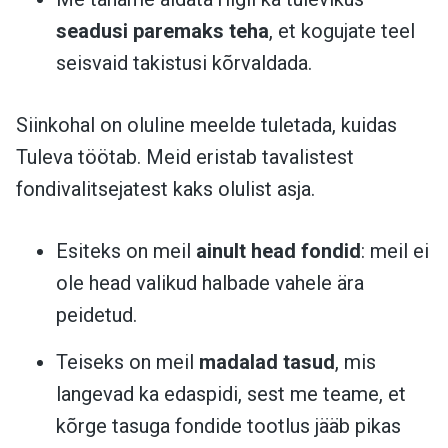
seadusi paremaks teha
, et kogujate teel
seisvaid takistusi kõrvaldada.
Siinkohal on oluline meelde tuletada, kuidas
Tuleva töötab. Meid eristab tavalistest
fondivalitsejatest kaks olulist asja.
Esiteks on meil
ainult head fondid
: meil ei
ole head valikud halbade vahele ära
peidetud.
Teiseks on meil
madalad tasud
, mis
langevad ka edaspidi, sest me teame, et
kõrge tasuga fondide tootlus jääb pikas