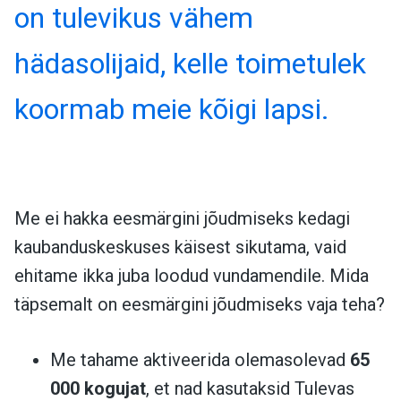
on tulevikus vähem
hädasolijaid, kelle toimetulek
koormab meie kõigi lapsi.
Me ei hakka eesmärgini jõudmiseks kedagi
kaubanduskeskuses käisest sikutama, vaid
ehitame ikka juba loodud vundamendile. Mida
täpsemalt on eesmärgini jõudmiseks vaja teha?
Me tahame aktiveerida olemasolevad
65
000 kogujat
, et nad kasutaksid Tulevas