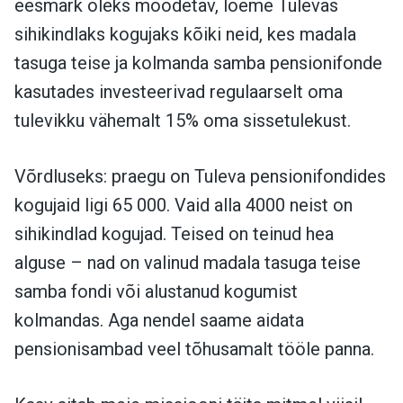
eesmärk oleks mõõdetav, loeme Tulevas
sihikindlaks kogujaks kõiki neid, kes madala
tasuga teise ja kolmanda samba pensionifonde
kasutades investeerivad regulaarselt oma
tulevikku vähemalt 15% oma sissetulekust.
Võrdluseks: praegu on Tuleva pensionifondides
kogujaid ligi 65 000. Vaid alla 4000 neist on
sihikindlad kogujad. Teised on teinud hea
alguse – nad on valinud madala tasuga teise
samba fondi või alustanud kogumist
kolmandas. Aga nendel saame aidata
pensionisambad veel tõhusamalt tööle panna.