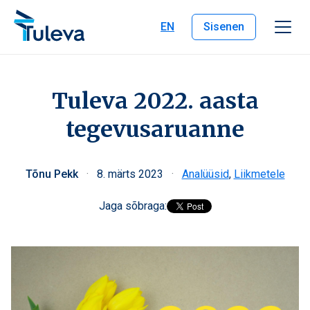
Liigu edasi sisu juurde
EN
Sisenen
Tuleva 2022. aasta
tegevusaruanne
Tõnu Pekk
·
8. märts 2023
·
Analüüsid
,
Liikmetele
Jaga sõbraga: