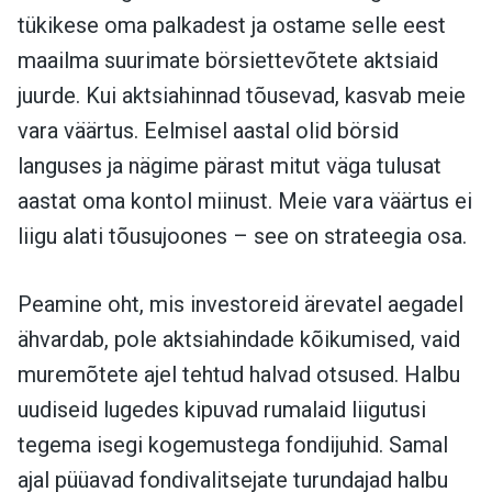
tükikese oma palkadest ja ostame selle eest
maailma suurimate börsiettevõtete aktsiaid
juurde. Kui aktsiahinnad tõusevad, kasvab meie
vara väärtus. Eelmisel aastal olid börsid
languses ja nägime pärast mitut väga tulusat
aastat oma kontol miinust. Meie vara väärtus ei
liigu alati tõusujoones – see on strateegia osa.
Peamine oht, mis investoreid ärevatel aegadel
ähvardab, pole aktsiahindade kõikumised, vaid
muremõtete ajel tehtud halvad otsused. Halbu
uudiseid lugedes kipuvad rumalaid liigutusi
tegema isegi kogemustega fondijuhid. Samal
ajal püüavad fondivalitsejate turundajad halbu