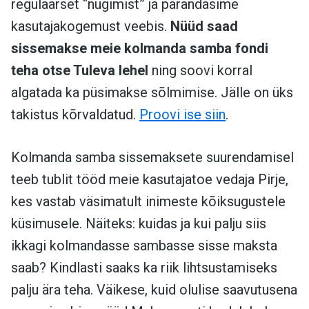
regulaarset “nügimist” ja parandasime
kasutajakogemust veebis.
Nüüd saad
sissemakse meie kolmanda samba fondi
teha otse Tuleva lehel
ning soovi korral
algatada ka püsimakse sõlmimise. Jälle on üks
takistus kõrvaldatud.
Proovi ise siin
.
Kolmanda samba sissemaksete suurendamisel
teeb tublit tööd meie kasutajatoe vedaja Pirje,
kes vastab väsimatult inimeste kõiksugustele
küsimusele. Näiteks: kuidas ja kui palju siis
ikkagi kolmandasse sambasse sisse maksta
saab? Kindlasti saaks ka riik lihtsustamiseks
palju ära teha. Väikese, kuid olulise saavutusena