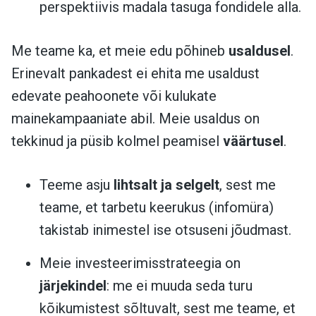
perspektiivis madala tasuga fondidele alla.
Me teame ka, et meie edu põhineb
usaldusel
.
Erinevalt pankadest ei ehita me usaldust
edevate peahoonete või kulukate
mainekampaaniate abil. Meie usaldus on
tekkinud ja püsib kolmel peamisel
väärtusel
.
Teeme asju
lihtsalt ja selgelt
, sest me
teame, et tarbetu keerukus (infomüra)
takistab inimestel ise otsuseni jõudmast.
Meie investeerimisstrateegia on
järjekindel
: me ei muuda seda turu
kõikumistest sõltuvalt, sest me teame, et