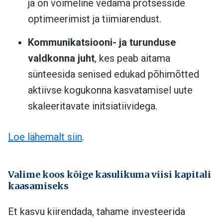
ja on võimeline vedama protsesside
optimeerimist ja tiimiarendust.
Kommunikatsiooni- ja turunduse
valdkonna juht
, kes peab aitama
sünteesida senised edukad põhimõtted
aktiivse kogukonna kasvatamisel uute
skaleeritavate initsiatiividega.
Loe lähemalt siin
.
Valime koos kõige kasulikuma viisi kapitali
kaasamiseks
Et kasvu kiirendada, tahame investeerida