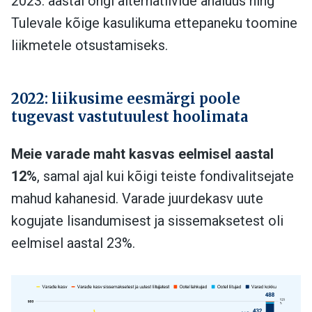
2023. aastal ongi alternatiivide analüüs ning
Tulevale kõige kasulikuma ettepaneku toomine
liikmetele otsustamiseks.
2022: liikusime eesmärgi poole
tugevast vastutuulest hoolimata
Meie varade maht kasvas eelmisel aastal
12%
, samal ajal kui kõigi teiste fondivalitsejate
mahud kahanesid. Varade juurdekasv uute
kogujate lisandumisest ja sissemaksetest oli
eelmisel aastal 23%.