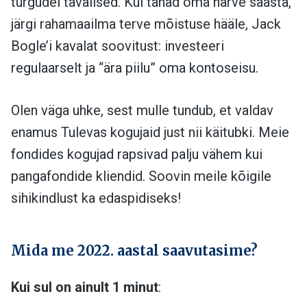
turgudel tavalised. Kui tahad oma närve säästa,
järgi rahamaailma terve mõistuse hääle, Jack
Bogle’i kavalat soovitust: investeeri
regulaarselt ja “ära piilu” oma kontoseisu.
Olen väga uhke, sest mulle tundub, et valdav
enamus Tulevas kogujaid just nii käitubki. Meie
fondides kogujad rapsivad palju vähem kui
pangafondide kliendid. Soovin meile kõigile
sihikindlust ka edaspidiseks!
Mida me 2022. aastal saavutasime?
Kui sul on ainult 1 minut
: