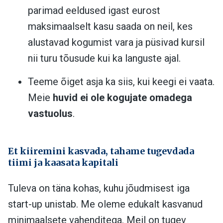
parimad eeldused igast eurost
maksimaalselt kasu saada on neil, kes
alustavad kogumist vara ja püsivad kursil
nii turu tõusude kui ka languste ajal.
Teeme õiget asja ka siis, kui keegi ei vaata.
Meie
huvid ei ole kogujate omadega
vastuolus
.
Et kiiremini kasvada, tahame tugevdada
tiimi ja kaasata kapitali
Tuleva on täna kohas, kuhu jõudmisest iga
start-up unistab. Me oleme edukalt kasvanud
minimaalsete vahenditega. Meil on tugev