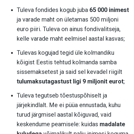
Tuleva fondides kogub juba
65 000 inimest
ja varade maht on ületamas 500 miljoni
euro piiri. Tuleva on ainus fondivalitseja,
kelle varade maht eelmisel aastal kasvas;
Tulevas kogujad tegid üle kolmandiku
kõigist Eestis tehtud kolmanda samba
sissemaksetest ja said sel kevadel riigilt
tulumaksutagastust ligi 9 miljonit eurot
;
Tuleva tegutseb tõestuspõhiselt ja
järjekindlalt. Me ei püüa ennustada, kuhu
turud järgmisel aastal kõiguvad, vaid
keskendume peamisele: kuidas
madalate
kuludega
võimalikult palju inimesi koguma