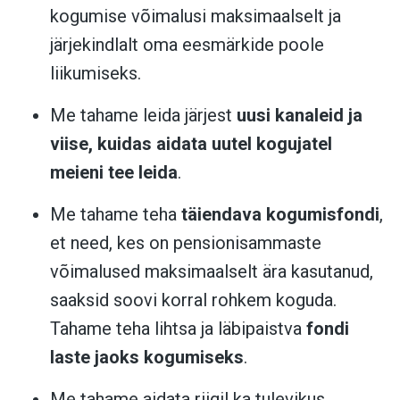
kogumise võimalusi maksimaalselt ja
järjekindlalt oma eesmärkide poole
liikumiseks.
Me tahame leida järjest
uusi kanaleid ja
viise, kuidas aidata uutel kogujatel
meieni tee leida
.
Me tahame teha
täiendava kogumisfondi
,
et need, kes on pensionisammaste
võimalused maksimaalselt ära kasutanud,
saaksid soovi korral rohkem koguda.
Tahame teha lihtsa ja läbipaistva
fondi
laste jaoks kogumiseks
.
Me tahame aidata riigil ka tulevikus