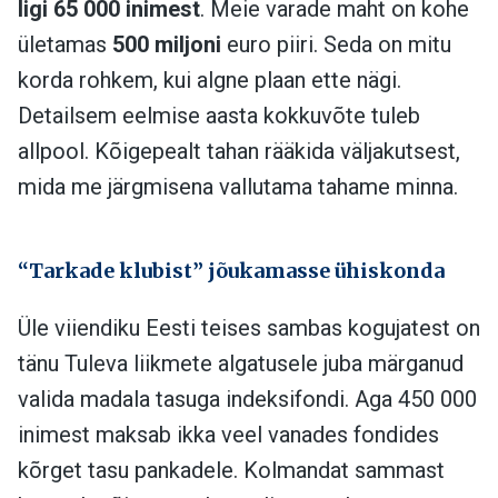
ligi 65 000 inimest
. Meie varade maht on kohe
ületamas
500 miljoni
euro piiri. Seda on mitu
korda rohkem, kui algne plaan ette nägi.
Detailsem eelmise aasta kokkuvõte tuleb
allpool. Kõigepealt tahan rääkida väljakutsest,
mida me järgmisena vallutama tahame minna.
“Tarkade klubist” jõukamasse ühiskonda
Üle viiendiku Eesti teises sambas kogujatest on
tänu Tuleva liikmete algatusele juba märganud
valida madala tasuga indeksifondi. Aga 450 000
inimest maksab ikka veel vanades fondides
kõrget tasu pankadele. Kolmandat sammast