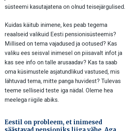
süsteemi kasutajatena on olnud teisejärgulised.
Kuidas käitub inimene, kes peab tegema
reaalseid valikuid Eesti pensionisüsteemis?
Millised on tema vajadused ja ootused? Kas
valiku ees seisval inimesel on piisavalt infot ja
kas see info on talle arusaadav? Kas ta saab
oma küsimustele asjatundlikud vastused, mis
lähtuvad tema, mitte panga huvidest? Tulevas
teeme selliseid teste iga nädal. Oleme hea
meelega riigile abiks.
Eestil on probleem, et inimesed
säästavad pensioniks liiga vähe. Aga