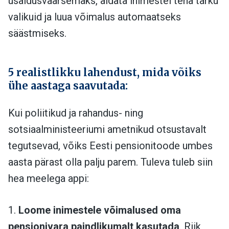
usaldusväärsemaks, aidata inimestel teha tarku
valikuid ja luua võimalus automaatseks
säästmiseks.
5 realistlikku lahendust, mida võiks
ühe aastaga saavutada:
Kui poliitikud ja rahandus- ning
sotsiaalministeeriumi ametnikud otsustavalt
tegutsevad, võiks Eesti pensionitoode umbes
aasta pärast olla palju parem. Tuleva tuleb siin
hea meelega appi:
1.
Loome inimestele võimalused oma
pensionivara paindlikumalt kasutada
. Riik