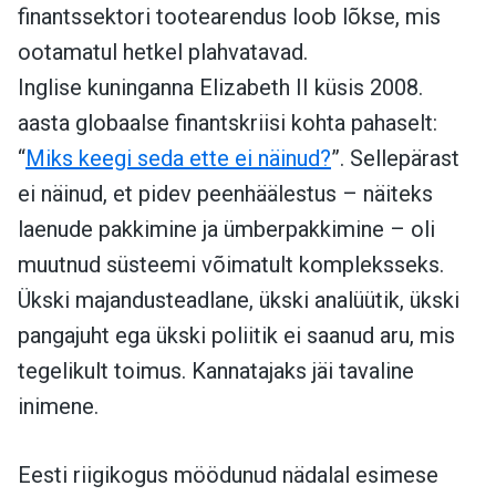
finantssektori tootearendus loob lõkse, mis
ootamatul hetkel plahvatavad.
Inglise kuninganna Elizabeth II küsis 2008.
aasta globaalse finantskriisi kohta pahaselt:
“
Miks keegi seda ette ei näinud?
”. Sellepärast
ei näinud, et pidev peenhäälestus – näiteks
laenude pakkimine ja ümberpakkimine – oli
muutnud süsteemi võimatult kompleksseks.
Ükski majandusteadlane, ükski analüütik, ükski
pangajuht ega ükski poliitik ei saanud aru, mis
tegelikult toimus. Kannatajaks jäi tavaline
inimene.
Eesti riigikogus möödunud nädalal esimese