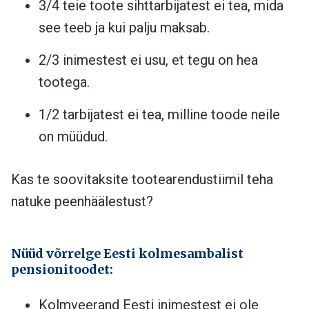
3/4 teie toote sihttarbijatest ei tea, mida
see teeb ja kui palju maksab.
2/3 inimestest ei usu, et tegu on hea
tootega.
1/2 tarbijatest ei tea, milline toode neile
on müüdud.
Kas te soovitaksite tootearendustiimil teha
natuke peenhäälestust?
Nüüd võrrelge Eesti kolmesambalist
pensionitoodet:
Kolmveerand Eesti inimestest ei ole