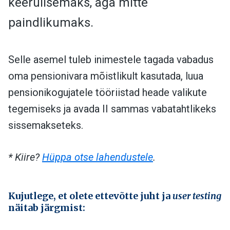
keerulisemaks, aga mitte
paindlikumaks.
Selle asemel tuleb inimestele tagada vabadus
oma pensionivara mõistlikult kasutada, luua
pensionikogujatele tööriistad heade valikute
tegemiseks ja avada II sammas vabatahtlikeks
sissemakseteks.
* Kiire?
Hüppa otse lahendustele
.
Kujutlege, et olete ettevõtte juht ja
user testing
näitab järgmist: