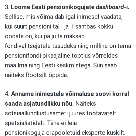
3.
Loome Eesti pensionikogujate
dashboard
-i.
Sellise, mis võimaldab igal inimesel vaadata,
kui suurt pensioni tal I ja II sambas kokku
oodata on, kui palju ta maksab
fondivalitsejatele tasudeks ning milline on tema
pensionifondi pikaajaline tootlus võrreldes
maailma ning Eesti keskmistega. Siin saab
näiteks Rootsilt õppida.
4.
Anname inimestele võimaluse soovi korral
saada asjatundlikku nõu.
Näiteks
sotsiaalkindlustusameti juures töötavatelt
spetsialistidelt. Täna ei leia
pensionikoguja erapooletuid eksperte kuskilt.