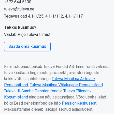
+372 644 5100
tuleva@tuleva.ee
Tegevusload 4.1-1/25, 4.1-1/112, 4.1-1/117
Tekkis küsimus?
Vastab Pirje Tuleva tiimist
Saada oma küsimus
Finantsteenust pakub Tuleva Fondid AS. Enne fondi valimist
tutvu kindlasti tingimuste, prospekti, investori õiguste
kokkuvõtte ja põhiteabega
Tuleva Maailma Aktsiate
Pensionifond
,
Tuleva Maailma Võlakirjade Pensionifond,
Tuleva III Samba Pensionifond
ja
Tuleva Täiendav
Kogumisfond
ning pea nõu asjatundjaga. Võrdluseks leiad
kõigi Eesti pensionifondide info
Pensionikeskusest
.
Maksustamine oleneb isikuga seotud asjaoludest,