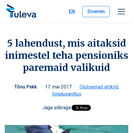
Liigu edasi sisu juurde
EN
Sisenen
5 lahendust, mis aitaksid
inimestel teha pensioniks
paremaid valikuid
Tõnu Pekk
·
17. mai 2017
·
Olulisemad artiklid
,
Seadusandlus
Jaga sõbraga: