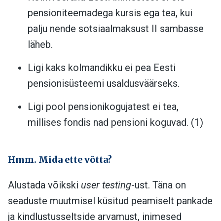
pensioniteemadega kursis ega tea, kui
palju nende sotsiaalmaksust II sambasse
läheb.
Ligi kaks kolmandikku ei pea Eesti
pensionisüsteemi usaldusväärseks.
Ligi pool pensionikogujatest ei tea,
millises fondis nad pensioni koguvad. (1)
Hmm. Mida ette võtta?
Alustada võikski
user testing
-ust. Täna on
seaduste muutmisel küsitud peamiselt pankade
ja kindlustusseltside arvamust, inimesed