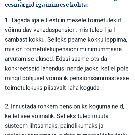
eesmärgid iga inimese kohta:
1. Tagada igale Eesti inimesele toimetulekut
võimaldav vanaduspension, mis tuleb I ja II
sambast kokku. Selleks peame kokku leppima,
mis on toimetulekupensioni miinimummäära
arvutamise alused. Edasi saame otsida
konkreetseid lahendusi nende jaoks, kellel pole
mingil põhjusel võimalik pensionisammastesse
toimetulekuks piisavalt raha koguda.
2. Innustada rohkem pensioniks koguma neid,
kellel see võimalik. Selleks tuleb muuta
süsteem lihtsamaks, paindlikumaks ja