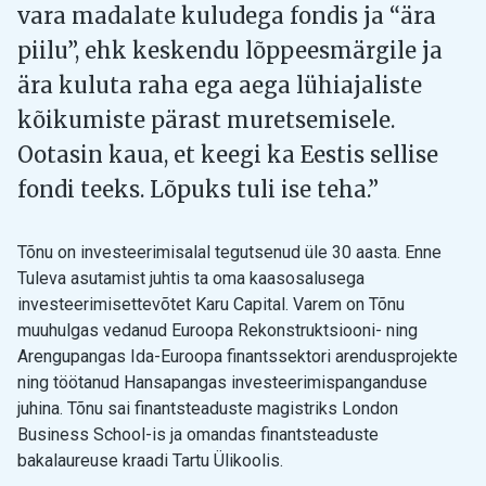
vara madalate kuludega fondis ja “ära
piilu”, ehk keskendu lõppeesmärgile ja
ära kuluta raha ega aega lühiajaliste
kõikumiste pärast muretsemisele.
Ootasin kaua, et keegi ka Eestis sellise
fondi teeks. Lõpuks tuli ise teha.”
Tõnu on investeerimisalal tegutsenud üle 30 aasta. Enne
Tuleva asutamist juhtis ta oma kaasosalusega
investeerimisettevõtet Karu Capital. Varem on Tõnu
muuhulgas vedanud Euroopa Rekonstruktsiooni- ning
Arengupangas Ida-Euroopa finantssektori arendusprojekte
ning töötanud Hansapangas investeerimispanganduse
juhina. Tõnu sai finantsteaduste magistriks London
Business School-is ja omandas finantsteaduste
bakalaureuse kraadi Tartu Ülikoolis.