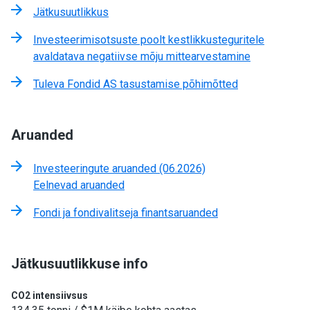
Jätkusuutlikkus
Investeerimisotsuste poolt kestlikkusteguritele
avaldatava negatiivse mõju mittearvestamine
Tuleva Fondid AS tasustamise põhimõtted
Aruanded
Investeeringute aruanded (06.2026)
Eelnevad aruanded
Fondi ja fondivalitseja finantsaruanded
Jätkusuutlikkuse info
CO2 intensiivsus