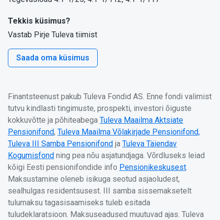
Tekkis küsimus?
Vastab Pirje Tuleva tiimist
Saada oma küsimus
Finantsteenust pakub Tuleva Fondid AS. Enne fondi valimist
tutvu kindlasti tingimuste, prospekti, investori õiguste
kokkuvõtte ja põhiteabega
Tuleva Maailma Aktsiate
Pensionifond
,
Tuleva Maailma Võlakirjade Pensionifond,
Tuleva III Samba Pensionifond
ja
Tuleva Täiendav
Kogumisfond
ning pea nõu asjatundjaga. Võrdluseks leiad
kõigi Eesti pensionifondide info
Pensionikeskusest
.
Maksustamine oleneb isikuga seotud asjaoludest,
sealhulgas residentsusest. III samba sissemaksetelt
tulumaksu tagasisaamiseks tuleb esitada
tuludeklaratsioon. Maksuseadused muutuvad ajas. Tuleva