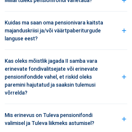
Millal tuleks pensionifondi vahetada?
Kuidas ma saan oma pensionivara kaitsta
majanduskriisi ja/või väärtpaberiturgude
languse eest?
Kas oleks mõistlik jagada II samba vara
erinevate fondivalitsejate või erinevate
pensionifondide vahel, et riskid oleks
paremini hajutatud ja saaksin tulemusi
võrrelda?
Mis erinevus on Tuleva pensionifondi
valimisel ja Tuleva liikmeks astumisel?