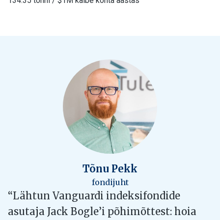
134.35 tonni / $1M käibe kohta aastas
Tõnu Pekk
fondijuht
“Lähtun Vanguardi indeksifondide
asutaja Jack Bogle’i põhimõttest: hoia