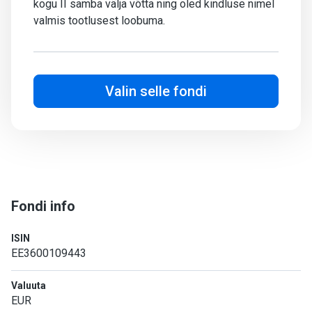
kogu II samba välja võtta ning oled kindluse nimel
valmis tootlusest loobuma.
Valin selle fondi
Fondi info
ISIN
EE3600109443
Valuuta
EUR