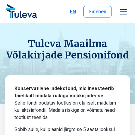
Liigu edasi sisu juurde
EN
Sisenen
Tuleva Maailma
Võlakirjade Pensionifond
Konservatiivne indeksfond, mis investeerib
täielikult madala riskiga võlakirjadesse.
Selle fondi oodatav tootlus on oluliselt madalam
kui aktsiafondil. Madala riskiga on võimatu head
tootlust teenida.
Sobib sulle, kui plaanid järgmise 5 aasta jooksul