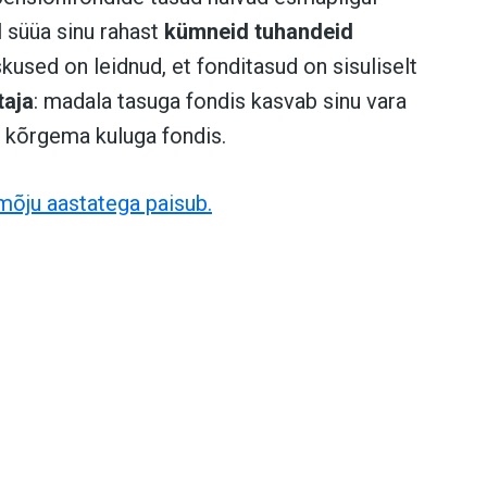
l süüa sinu rahast
kümneid tuhandeid
kused on leidnud, et fonditasud on sisuliselt
taja
: madala tasuga fondis kasvab sinu vara
i kõrgema kuluga fondis.
 mõju aastatega paisub.