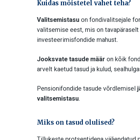
Kuidas mõistetel vahet teha?
Valitsemistasu
on fondivalitsejale fo
valitsemise eest, mis on tavapäraselt 
investeerimisfondide mahust.
Jooksvate tasude määr
on kõik fond
arvelt kaetud tasud ja kulud, sealhulga
Pensionifondide tasude võrdlemisel
j
valitsemistasu
.
Miks on tasud olulised?
Tillukeste protsentidena väljendatud 