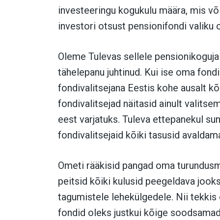
investeeringu kogukulu määra, mis v
investori otsust pensionifondi valiku 
Oleme Tulevas sellele pensionikogujai
tähelepanu juhtinud. Kui ise oma fond
fondivalitsejana Eestis kohe ausalt k
fondivalitsejad näitasid ainult valits
eest varjatuks. Tuleva ettepanekul su
fondivalitsejaid kõiki tasusid avaldam
Ometi rääkisid pangad oma turundusmat
peitsid kõiki kulusid peegeldava joo
tagumistele lehekülgedele. Nii tekkis 
fondid oleks justkui kõige soodsamad