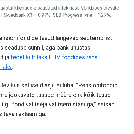
aastal klientidele saadetud infokirjast. Võrlduses olevate
kel: Swedbank K3 – 0,97%, SEB Progressiivne – 1,27%,
 “pensionifondide tasud langevad septembrist
es seaduse sunnil, aga pank unustas
lt ja
tegelikult läks LHV fondides raha
imaks
.
levikus selliseid asju ei luba. “Pensionifondid
ma jooksvate tasude määra ehk kõik tasud
liigi: fondivalitseja valitsemistasuga,” seisab
sitava reklaamiga.