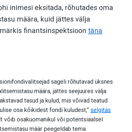
tohi inimesi eksitada, rõhutades oma
asu määra, kuid jättes välja
 märkis finantsinspektsioon
täna
ionifondivalitsejad sageli rõhutavad üksnes
litsemistasu määra, jättes seejuures välja
kstavad tasud ja kulud, mis võivad teatud
lise osa kõikidest fondi kuludest,”
selgitas
alt võib osakuomanikul või potentsiaalsel
alitsemistasu määr peegeldab tema