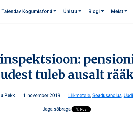
Täiendav Kogumisfond
Ühistu
Blogi
Meist
inspektsioon: pension
udest tuleb ausalt rää
nu Pekk
·
1. november 2019
·
Liikmetele
,
Seadusandlus
,
Uud
Jaga sõbraga: