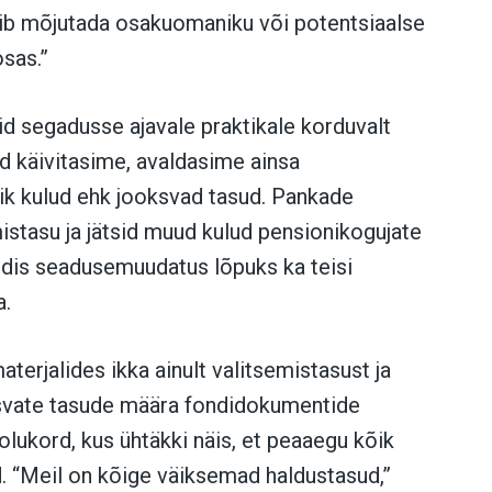
õib mõjutada osakuomaniku või potentsiaalse
osas.”
d segadusse ajavale praktikale korduvalt
id käivitasime, avaldasime ainsa
õik kulud ehk jooksvad tasud. Pankade
emistasu ja jätsid muud kulud pensionikogujate
ndis seadusemuudatus lõpuks ka teisi
a.
erjalides ikka ainult valitsemistasust ja
ksvate tasude määra fondidokumentide
olukord, kus ühtäkki näis, et peaaegu kõik
. “Meil on kõige väiksemad haldustasud,”