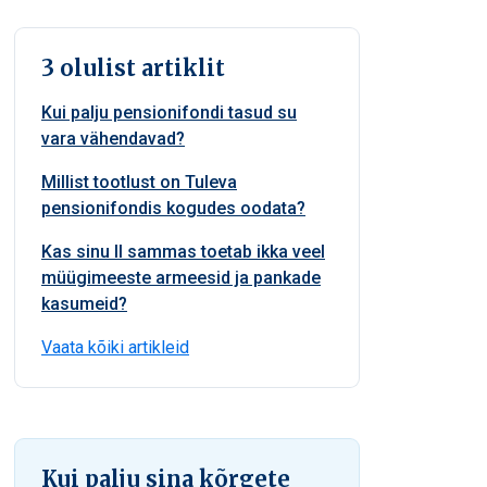
3 olulist artiklit
Kui palju pensionifondi tasud su
vara vähendavad?
Millist tootlust on Tuleva
pensionifondis kogudes oodata?
Kas sinu II sammas toetab ikka veel
müügimeeste armeesid ja pankade
kasumeid?
Vaata kõiki artikleid
Kui palju sina kõrgete