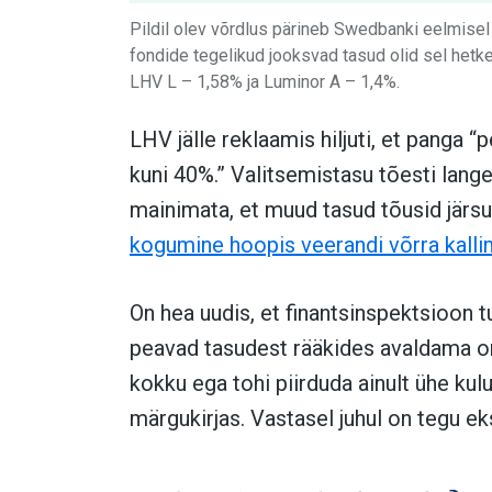
Pildil olev võrdlus pärineb Swedbanki eelmisel 
fondide tegelikud jooksvad tasud olid sel het
LHV L – 1,58% ja Luminor A – 1,4%.
LHV jälle reklaamis hiljuti, et panga
kuni 40%.” Valitsemistasu tõesti lang
mainimata, et muud tasud tõusid järsu
kogumine hoopis veerandi võrra kall
On hea uudis, et finantsinspektsioon tu
peavad tasudest rääkides avaldama o
kokku ega tohi piirduda ainult ühe kulu
märgukirjas. Vastasel juhul on tegu ek