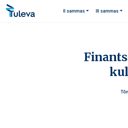
Liigu edasi sisu juurde
II sammas
III sammas
Finants
kul
Tõ