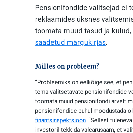
Pensionifondide valitsejad ei 
reklaamides üksnes valitsemist
toomata muud tasud ja kulud,
saadetud märgukirjas
.
Milles on probleem?
“Probleemiks on eelkõige see, et pens
tema valitsetavate pensionifondide va
toomata muud pensionifondi arvelt ma
pensionifondide puhul moodustada olu
finantsinspektsioon
. “Sellest tulenev
investoril tekkida valearusaam, et v