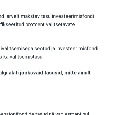
ndi arvelt makstav tasu investeerimisfondi
fikseeritud protsent valitsetavate
ivalitsemisega seotud ja investeerimisfondi
s ka valitsemistasu.
älgi alati jooksvaid tasusid, mitte ainult
pensionifondide tasud näivad esmapilgul