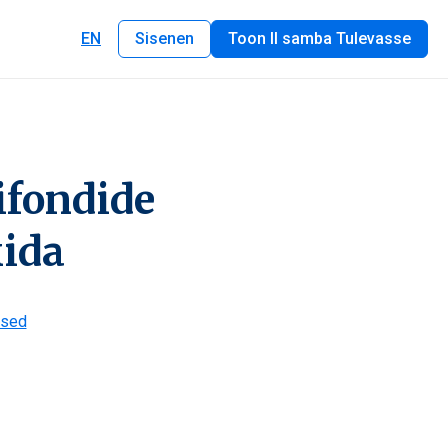
EN
Sisenen
Toon II samba Tulevasse
ifondide
kida
ised