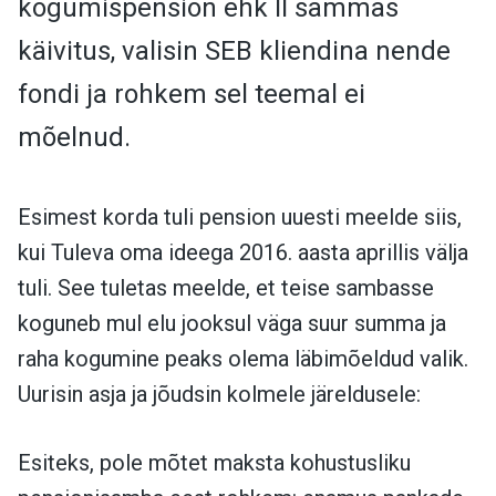
kogumispension ehk II sammas
käivitus, valisin SEB kliendina nende
fondi ja rohkem sel teemal ei
mõelnud.
Esimest korda tuli pension uuesti meelde siis,
kui Tuleva oma ideega 2016. aasta aprillis välja
tuli. See tuletas meelde, et teise sambasse
koguneb mul elu jooksul väga suur summa ja
raha kogumine peaks olema läbimõeldud valik.
Uurisin asja ja jõudsin kolmele järeldusele:
Esiteks, pole mõtet maksta kohustusliku