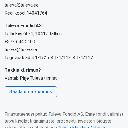
tuleva@tuleva.ee
Reg. kood: 14041764
Tuleva Fondid AS
Telliskivi 60/1, 10412 Tallinn
+372 644 5100
tuleva@tuleva.ee
Tegevusload 4.1-1/25, 4.1-1/112, 4.1-1/117
Tekkis küsimus?
Vastab Pirje Tuleva tiimist
Saada oma küsimus
Finantsteenust pakub Tuleva Fondid AS. Enne fondi valimist
tutvu kindlasti tingimuste, prospekti, investori õiguste
kokkuvõtte ja põhiteabega
Tuleva Maailma Aktsiate