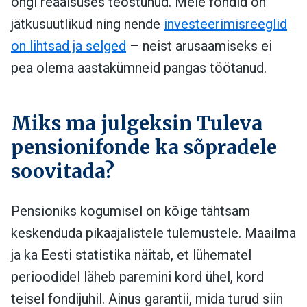
ongi reaalsuses teostunud. Meie fondid on
jätkusuutlikud ning nende
investeerimisreeglid
on lihtsad ja selged
– neist arusaamiseks ei
pea olema aastakümneid pangas töötanud.
Miks ma julgeksin Tuleva
pensionifonde ka sõpradele
soovitada?
Pensioniks kogumisel on kõige tähtsam
keskenduda pikaajalistele tulemustele. Maailma
ja ka Eesti statistika näitab, et lühematel
perioodidel läheb paremini kord ühel, kord
teisel fondijuhil. Ainus garantii, mida turud siin