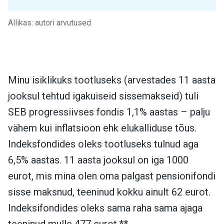
Allikas: autori arvutused
Minu isiklikuks tootluseks (arvestades 11 aasta
jooksul tehtud igakuiseid sissemakseid) tuli
SEB progressiivses fondis 1,1% aastas – palju
vähem kui inflatsioon ehk elukalliduse tõus.
Indeksfondides oleks tootluseks tulnud aga
6,5% aastas.
11 aasta jooksul on iga 1000
eurot, mis mina olen oma palgast pensionifondi
sisse maksnud, teeninud kokku ainult 62 eurot.
Indeksifondides oleks sama raha sama ajaga
teeninud mulle 477 eurot.**