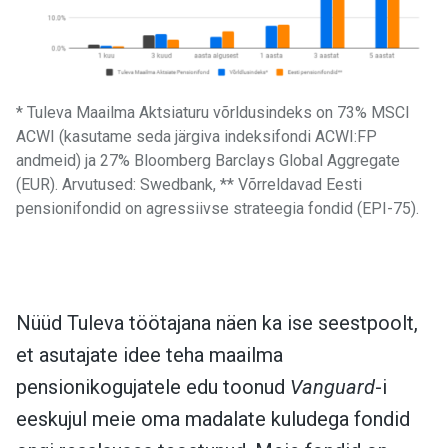
* Tuleva Maailma Aktsiaturu võrldusindeks on 73% MSCI
ACWI (kasutame seda järgiva indeksifondi ACWI:FP
andmeid) ja 27% Bloomberg Barclays Global Aggregate
(EUR). Arvutused: Swedbank, ** Võrreldavad Eesti
pensionifondid on agressiivse strateegia fondid (EPI-75).
Nüüd Tuleva töötajana näen ka ise seestpoolt,
et asutajate idee teha maailma
pensionikogujatele edu toonud
Vanguard
-i
eeskujul meie oma madalate kuludega fondid