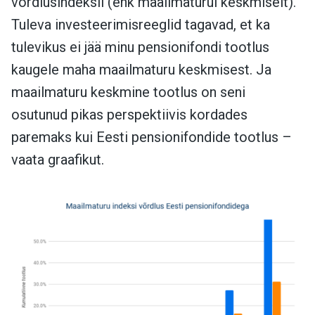
võrdlusindeksil (ehk maailmaturul keskmiselt).
Tuleva investeerimisreeglid tagavad, et ka
tulevikus ei jää minu pensionifondi tootlus
kaugele maha maailmaturu keskmisest. Ja
maailmaturu keskmine tootlus on seni
osutunud pikas perspektiivis kordades
paremaks kui Eesti pensionifondide tootlus –
vaata graafikut.