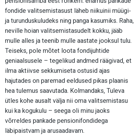
pensionisamba eest rohkem: enamus pankade
fondide valitsemistasust läheb niikuinii müügi-
ja turunduskuludeks ning panga kasumiks. Raha,
neville hoian valitsemistasudelt kokku, jääb
mulle alles ja teenib mulle aastate jooksul tulu.
Teiseks, pole mõtet loota fondijuhtide
geniaalsusele – tegelikud andmed räägivad, et
ilma aktiivse sekkumiseta ostusid ajas
hajutades on paremad eeldused pikas plaanis
hea tulemus saavutada. Kolmandaks, Tuleva
ütles kohe ausalt välja nii oma valitsemistasu
kui ka kogukulu – seega oli minu jaoks
võrreldes pankade pensionifondidega
läbipaistvam ja arusaadavam.