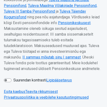
Pensionifond
,
Tuleva Maailma Võlakirjade Pensionifond,
Tuleva III Samba Pensionifond
ja
Tuleva Täiendav
Kogumisfond
ning pea nõu asjatundjaga. Võrdluseks leiad
kõigi Eesti pensionifondide info
Pensionikeskusest
.
Maksustamine oleneb isikuga seotud asjaoludest,
sealhulgas residentsusest. III samba sissemaksetelt
tulumaksu tagasisaamiseks tuleb esitada
tuludeklaratsioon. Maksuseadused muutuvad ajas. Tuleva
ega Tuleva töötajad ei anna investeerimisnõu ega
maksunõu.
II sammas mõjutab sinu I sammast
. Üheski
Tuleva fondis pole tootlus garanteeritud. Meie kodulehel
tuginevad arvutused üldiselt Pensionikeskuse andmetele.
Suurendan kontrasti
Ligipääsetavus
Esita kaebus
Teavita rikkumisest
Privaatsuspoliitika ja veebilehe kasutustingimused