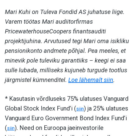
Mari Kuhi on Tuleva Fondid AS juhatuse liige.
Varem töötas Mari audiitorfirmas
PricewaterhouseCoopers finantsauditi
projektijuhina. Arvutused tegi Mari oma isikliku
pensionikonto andmete põhjal. Pea meeles, et
minevik pole tuleviku garantiiks – keegi ei saa
sulle lubada, milliseks kujuneb turgude tootlus
järgmistel kümnenditel.
Loe lähemalt siin
.
* Kasutasin võrdluseks 75% ulatuses Vanguard
Global Stock Index Fund’i (
) ja 25% ulatuses
siin
Vanguard Euro Government Bond Index Fund’i
(
). Need on Euroopa jaeinvestorile
siin