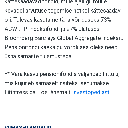
kättesaadavad fondid, mille ajalugu mulle
kevadel arvutuse tegemise hetkel kättesaadav
oli. Tulevas kasutame täna võrlduseks 73%
ACWI.FP-indeksifondi ja 27% ulatuses
Bloomberg Barclays Global Aggregate indeksit.
Pensionifondi käekäigu võrdluses oleks need
üsna sarnaste tulemustega.
** Vara kasvu pensionifondis väljendab liittulu,
mis kujuneb sarnaselt näiteks laenumakse
liitintressiga. Loe lähemalt
Investopediast
.
VIIMASED ARTIKLID