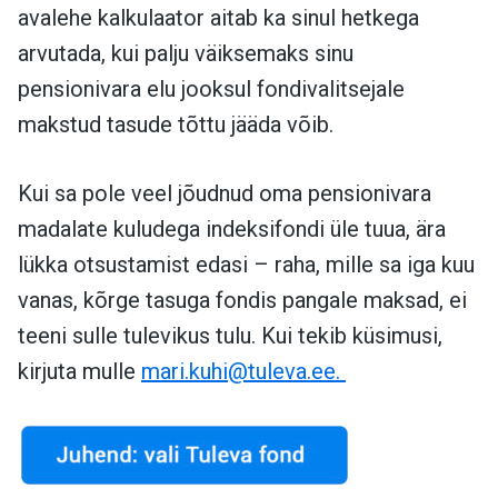
avalehe kalkulaator aitab ka sinul hetkega
arvutada, kui palju väiksemaks sinu
pensionivara elu jooksul fondivalitsejale
makstud tasude tõttu jääda võib.
Kui sa pole veel jõudnud oma pensionivara
madalate kuludega indeksifondi üle tuua, ära
lükka otsustamist edasi – raha, mille sa iga kuu
vanas, kõrge tasuga fondis pangale maksad, ei
teeni sulle tulevikus tulu
. Kui tekib küsimusi,
kirjuta mulle
mari.kuhi@tuleva.ee
.