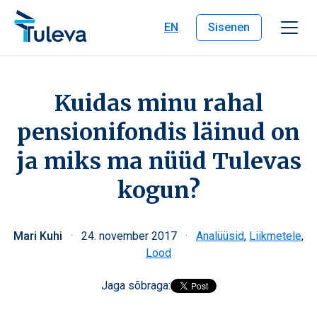
Liigu edasi sisu juurde
EN
Sisenen
Kuidas minu rahal
pensionifondis läinud on
ja miks ma nüüd Tulevas
kogun?
Mari Kuhi
·
24. november 2017
·
Analüüsid
,
Liikmetele
,
Lood
Jaga sõbraga: