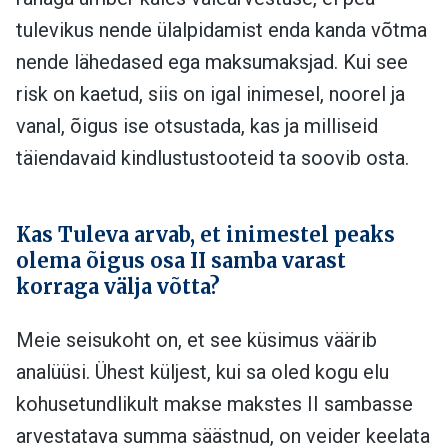
tulevikus nende ülalpidamist enda kanda võtma
nende lähedased ega maksumaksjad. Kui see
risk on kaetud, siis on igal inimesel, noorel ja
vanal, õigus ise otsustada, kas ja milliseid
täiendavaid kindlustustooteid ta soovib osta.
Kas Tuleva arvab, et inimestel peaks
olema õigus osa II samba varast
korraga välja võtta?
Meie seisukoht on, et see küsimus väärib
analüüsi. Ühest küljest, kui sa oled kogu elu
kohusetundlikult makse makstes II sambasse
arvestatava summa säästnud, on veider keelata