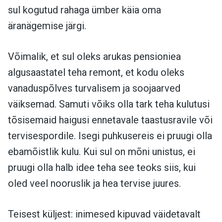
sul kogutud rahaga ümber käia oma
äranägemise järgi.
Võimalik, et sul oleks arukas pensioniea
algusaastatel teha remont, et kodu oleks
vanaduspõlves turvalisem ja soojaarved
väiksemad. Samuti võiks olla tark teha kulutusi
tõsisemaid haigusi ennetavale taastusravile või
tervisespordile. Isegi puhkusereis ei pruugi olla
ebamõistlik kulu. Kui sul on mõni unistus, ei
pruugi olla halb idee teha see teoks siis, kui
oled veel nooruslik ja hea tervise juures.
Teisest küljest: inimesed kipuvad väidetavalt