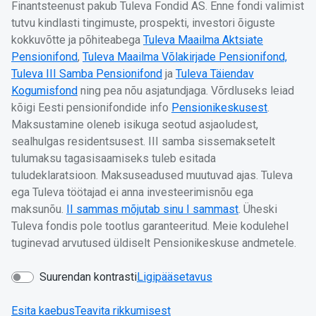
Finantsteenust pakub Tuleva Fondid AS. Enne fondi valimist
tutvu kindlasti tingimuste, prospekti, investori õiguste
kokkuvõtte ja põhiteabega
Tuleva Maailma Aktsiate
Pensionifond
,
Tuleva Maailma Võlakirjade Pensionifond,
Tuleva III Samba Pensionifond
ja
Tuleva Täiendav
Kogumisfond
ning pea nõu asjatundjaga. Võrdluseks leiad
kõigi Eesti pensionifondide info
Pensionikeskusest
.
Maksustamine oleneb isikuga seotud asjaoludest,
sealhulgas residentsusest. III samba sissemaksetelt
tulumaksu tagasisaamiseks tuleb esitada
tuludeklaratsioon. Maksuseadused muutuvad ajas. Tuleva
ega Tuleva töötajad ei anna investeerimisnõu ega
maksunõu.
II sammas mõjutab sinu I sammast
. Üheski
Tuleva fondis pole tootlus garanteeritud. Meie kodulehel
tuginevad arvutused üldiselt Pensionikeskuse andmetele.
Suurendan kontrasti
Ligipääsetavus
Esita kaebus
Teavita rikkumisest