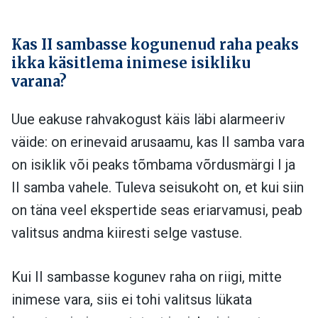
Kas II sambasse kogunenud raha peaks
ikka käsitlema inimese isikliku
varana?
Uue eakuse rahvakogust käis läbi alarmeeriv
väide:
on erinevaid arusaamu, kas II samba vara
on isiklik või peaks tõmbama võrdusmärgi I ja
II samba vahele.
Tuleva seisukoht on, et kui siin
on täna veel ekspertide seas eriarvamusi, peab
valitsus andma kiiresti selge vastuse.
Kui II sambasse kogunev raha on riigi, mitte
inimese vara, siis ei tohi valitsus lükata