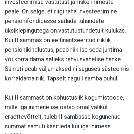
investeerimise vastutust ja riske inimeste
peale. On selge, et riigi raha investeerimine
pensionifondidesse sadade tuhandete
üksiklepingutega on vastutustundetult kulukas.
Kui II sammas on eelfinantseeritud riiklik
pensionikindlustus, peab riik ise seda juhtima
või korraldama selleks rahvusvahelise hanke.
Samuti peab väljamaksed niisuguses süsteemis
korraldama riik. Täpselt nagu I samba puhul.
Kui II sammast on kohustuslik kogumistoode,
mille iga inimene ise ostab omal valikul
eraettevõttelt, tuleb II sambasse kogunenud
summat samuti käsitleda kui iga inimese