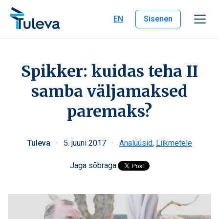
Liigu edasi sisu juurde
EN
Sisenen
Spikker: kuidas teha II
samba väljamaksed
paremaks?
Tuleva
·
5. juuni 2017
·
Analüüsid
,
Liikmetele
Jaga sõbraga: