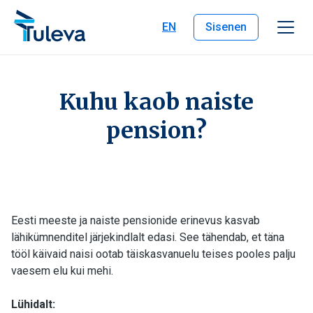
Liigu edasi sisu juurde
EN
Sisenen
Kuhu kaob naiste
pension?
Eesti meeste ja naiste pensionide erinevus kasvab
lähikümnenditel järjekindlalt edasi. See tähendab, et täna
tööl käivaid naisi ootab täiskasvanuelu teises pooles palju
vaesem elu kui mehi.
Lühidalt: