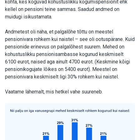
kohta, kes koguvad kohustuslikku kogumispensionit ehk
kellel on pensioni teine sammas. Saadud andmed on
muidugi isikustamata.
Andmetest oli näha, et palgalõhe tõttu on meestel
pensionivara rohkem kui naistel – see oli ootuspärane.
Kuid
pensionide erinevus on palgalõhest suurem. Mehed on
kohustuslikku pensionisambasse kogunud keskmiselt
6100 eurot, naised aga ainult 4700 eurot. (Keskmine kõigi
pensionikogujate lõikes on 5400 eurot). Meestel on
pensionivara keskmiselt ligi 30% rohkem kui naistel.
Vaatame lähemalt, mis hetkel vahe suureneb.