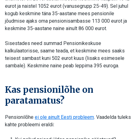
eurot ja naistel 1052 eurot (vanusegrupp 25-49). Sel juhul
kogub keskmine täna 35-aastane mees pensionile
jõudmise ajaks oma pensionisambasse 113 000 eurot ja
keskmine 35-aastane naine ainult 86 000 eurot.
Sisestades need summad Pensionikeskuse
kalkulaatorisse, saame teada, et keskmine mees saaks
teisest sambast kuni 502 eurot kuus (lisaks esimesele
sambale). Keskmine naine peab leppima 395 euroga.
Kas pensionilõhe on
paratamatus?
Pensionilõhe
ei ole ainult Eesti probleem
. Vaadelda tuleks
kahte probleemi eraldi: