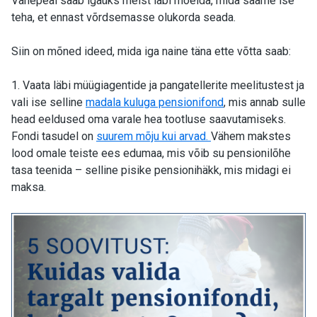
Vahepeal saab igaüks meist läbi mõelda, mida saame ise
teha, et ennast võrdsemasse olukorda seada.
Siin on mõned ideed, mida iga naine täna ette võtta saab:
1. Vaata läbi müügiagentide ja pangatellerite meelitustest ja
vali ise selline
madala kuluga pensionifond
, mis annab sulle
head eeldused oma varale hea tootluse saavutamiseks.
Fondi tasudel on
suurem mõju kui arvad.
V
ähem makstes
lood omale teiste ees edumaa, mis võib su pensionilõhe
tasa teenida – selline pisike pensionihäkk, mis midagi ei
maksa.