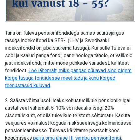
Täna on Tuleva pensionifondidega samas suurusjärgus
tasuga indeksifond ka SEB-l (LHV ja Swedbanki
indeksifondid on juba suurema tasuga). Kui sulle Tuleva ei
sobi ja kaalud panga fondi, pane hoolega tähele, et valiksid
just indeksifondi, mitte mõne pankade vanadest, kallitest
fondidest.
Loe lähemalt, miks pangad püüavad sind pigem
kõrge tasuga fondidesse meelitada ja kuhu kõrged
teenustasud kuluvad
.
2. Säästa võimalusel lisaks kohustuslikule pensionile igal
aastal veel vähemalt 5-10% või ideaalis isegi 20%
sissetulekust, et olla tulevikus teistest sõltumatu. Kasuta
seejuures võimalust koguda maksueelisega kolmandasse
pensionisambasse. Tulevas käivitame peatselt koos
kogumiseks
päris oma ühise III samba pensionifondi
.