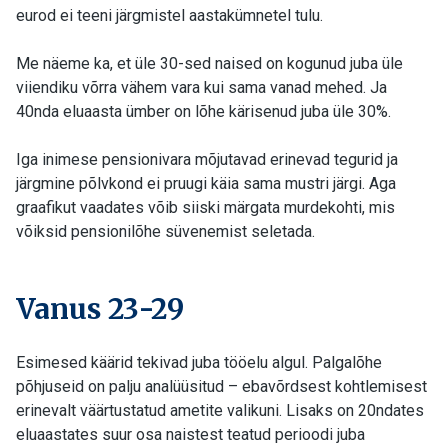
eurod ei teeni järgmistel aastakümnetel tulu.
Me näeme ka, et üle 30-sed naised on kogunud juba üle
viiendiku võrra vähem vara kui sama vanad mehed. Ja
40nda eluaasta ümber on lõhe kärisenud juba üle 30%.
Iga inimese pensionivara mõjutavad erinevad tegurid ja
järgmine põlvkond ei pruugi käia sama mustri järgi. Aga
graafikut vaadates võib siiski märgata murdekohti, mis
võiksid pensionilõhe süvenemist seletada.
Vanus 23-29
Esimesed käärid tekivad juba tööelu algul. Palgalõhe
põhjuseid on palju analüüsitud – ebavõrdsest kohtlemisest
erinevalt väärtustatud ametite valikuni. Lisaks on 20ndates
eluaastates suur osa naistest teatud perioodi juba