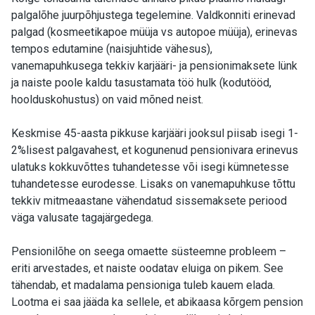
palgalõhe juurpõhjustega tegelemine. Valdkonniti erinevad
palgad (kosmeetikapoe müüja vs autopoe müüja), erinevas
tempos edutamine (naisjuhtide vähesus),
vanemapuhkusega tekkiv karjääri- ja pensionimaksete lünk
ja naiste poole kaldu tasustamata töö hulk (kodutööd,
hoolduskohustus) on vaid mõned neist.
Keskmise 45-aasta pikkuse karjääri jooksul piisab isegi 1-
2%lisest palgavahest, et kogunenud pensionivara erinevus
ulatuks kokkuvõttes tuhandetesse või isegi kümnetesse
tuhandetesse eurodesse. Lisaks on vanemapuhkuse tõttu
tekkiv mitmeaastane vähendatud sissemaksete periood
väga valusate tagajärgedega.
Pensionilõhe on seega omaette süsteemne probleem –
eriti arvestades, et naiste oodatav eluiga on pikem. See
tähendab, et madalama pensioniga tuleb kauem elada.
Lootma ei saa jääda ka sellele, et abikaasa kõrgem pension