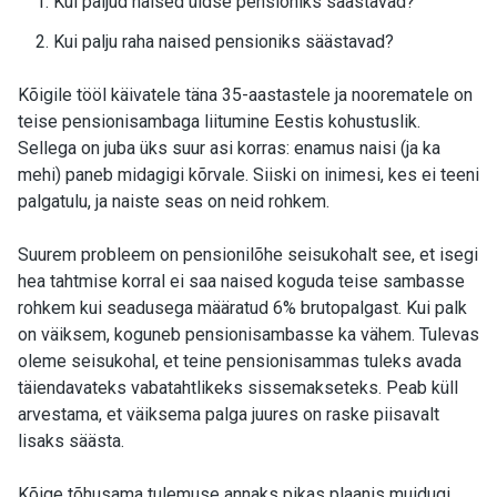
Kui paljud naised üldse pensioniks säästavad?
Kui palju raha naised pensioniks säästavad?
Kõigile tööl käivatele täna 35-aastastele ja noorematele on
teise pensionisambaga liitumine Eestis kohustuslik.
Sellega on juba üks suur asi korras: enamus naisi (ja ka
mehi) paneb midagigi kõrvale. Siiski on inimesi, kes ei teeni
palgatulu, ja naiste seas on neid rohkem.
Suurem probleem on pensionilõhe seisukohalt see, et isegi
hea tahtmise korral ei saa naised koguda teise sambasse
rohkem kui seadusega määratud 6% brutopalgast. Kui palk
on väiksem, koguneb pensionisambasse ka vähem. Tulevas
oleme seisukohal, et teine pensionisammas tuleks avada
täiendavateks vabatahtlikeks sissemakseteks. Peab küll
arvestama, et väiksema palga juures on raske piisavalt
lisaks säästa.
Kõige tõhusama tulemuse annaks pikas plaanis muidugi