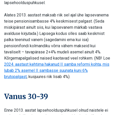
lapsehoolduspuhkusel.
Alates 2013. aastast maksab riik sel ajal ühe lapsevanema
teise pensionisambasse 4% keskmisest palgast. (Seda
miskipärast ainult siis, kui lapsevanem märkab vastava
avalduse kirjutada.) Lapsega kodus olles saab keskmist
palka teeninud vanem (sagedamini ema kui isa)
pensionifondi kolmandiku võrra vähem makseid kui
tavaliselt – tavapärase 2+4% mudeli asemel ainult 4%.
Kõrgemapalgalised naised kaotavad veel rohkem. (NB! Loe
2024. aastast kehtima hakanud II samba reformi kohta, mis
lubab 2% asemel II sambasse suunata kuni 6%
brutopalgast
, kusjuures riik lisab 4%).
Vanus 30-39
Enne 2013. aastat lapsehoolduspuhkusel olnud naistele ei