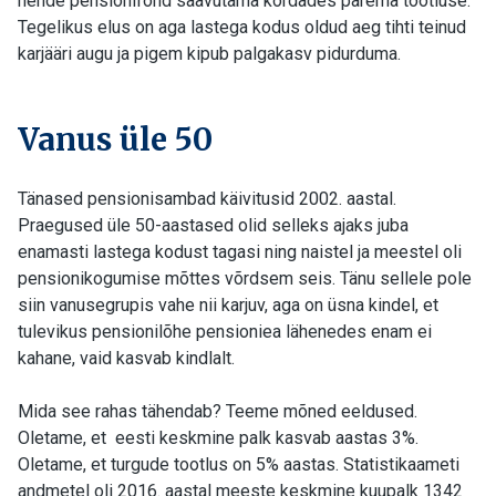
nende pensionifond saavutama kordades parema tootluse.
Tegelikus elus on aga lastega kodus oldud aeg tihti teinud
karjääri augu ja pigem kipub palgakasv pidurduma.
Vanus üle 50
Tänased pensionisambad käivitusid 2002. aastal.
Praegused üle 50-aastased olid selleks ajaks juba
enamasti lastega kodust tagasi ning naistel ja meestel oli
pensionikogumise mõttes võrdsem seis. Tänu sellele pole
siin vanusegrupis vahe nii karjuv, aga on üsna kindel, et
tulevikus pensionilõhe pensioniea lähenedes enam ei
kahane, vaid kasvab kindlalt.
Mida see rahas tähendab? Teeme mõned eeldused.
Oletame, et eesti keskmine palk kasvab aastas 3%.
Oletame, et turgude tootlus on 5% aastas. Statistikaameti
andmetel oli 2016. aastal meeste keskmine kuupalk 1342