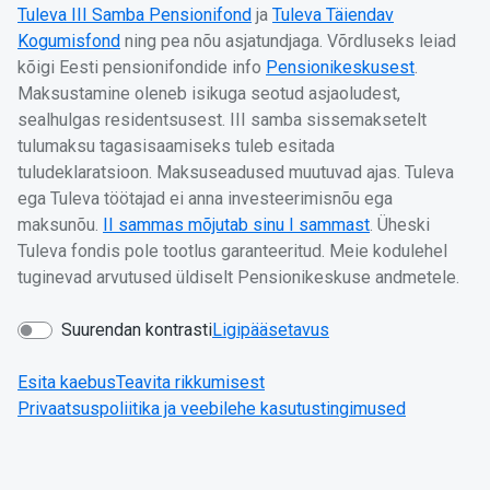
Tuleva III Samba Pensionifond
ja
Tuleva Täiendav
Kogumisfond
ning pea nõu asjatundjaga. Võrdluseks leiad
kõigi Eesti pensionifondide info
Pensionikeskusest
.
Maksustamine oleneb isikuga seotud asjaoludest,
sealhulgas residentsusest. III samba sissemaksetelt
tulumaksu tagasisaamiseks tuleb esitada
tuludeklaratsioon. Maksuseadused muutuvad ajas. Tuleva
ega Tuleva töötajad ei anna investeerimisnõu ega
maksunõu.
II sammas mõjutab sinu I sammast
. Üheski
Tuleva fondis pole tootlus garanteeritud. Meie kodulehel
tuginevad arvutused üldiselt Pensionikeskuse andmetele.
Suurendan kontrasti
Ligipääsetavus
Esita kaebus
Teavita rikkumisest
Privaatsuspoliitika ja veebilehe kasutustingimused