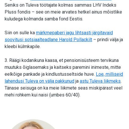
Seniks on Tuleva töötajate kolmas sammas LHV Indeks
Pluss fondis – see on meie arvates hetkel ainus mõistlike
kuludega kolmanda samba fond Eestis.
Siin on sulle ka
märkmepaberi jagu lihtsasti järgitavaid
soovitusi sotsiaalteadlane Harold Pollackilt
– prindi välja ja
kleebi külmkapile.
3. Räägi kodanikuna kaasa, et pensionisüsteem tervikuna
muutuks õiglasemaks ja kaitseks paremini inimeste, mitte
eelkõige pankade ja kindlustusseltside huve.
Loe, milliseid
lahendusi Tuleva on välja pakkunud
ja
astu Tuleva liikmeks
.
Tänase seisuga on ka meie liikmete seas miskipärast veel
mehi rohkem kui naisi (umbes 60/40).