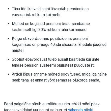
Täna tööl käivaid naisi ähvardab pensionieas
vaesusrisk rohkem kui mehi.
Mehed on kogunud pensioni teise sambasse
keskmiselt ligi 30% rohkem raha kui naised.
Kõige ebavõrdsemas positsioonis pensioni
kogumises on praegu 40nda eluaasta lähedale jõudnud
naistel.
Soolist ebavõrdsust tuleb ausalt käsitleda kui ühte
tänase pensionisüsteemi olulistest puudustest.
Artikli lõpus anname mõned soovitused, mida iga naine
saab teha, et ennast võrdsemasse olukorda seada.
Eesti palgalõhe püsib euroliidu suurim, ehkki mõni päev
tagasi avaldatud uuringust selgus, et
väheneb siiski