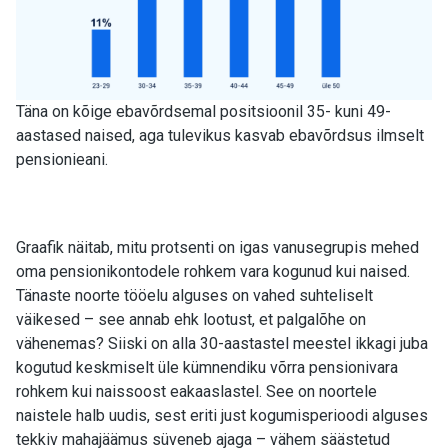
Täna on kõige ebavõrdsemal positsioonil 35- kuni 49-
aastased naised, aga tulevikus kasvab ebavõrdsus ilmselt
pensionieani.
Graafik näitab, mitu protsenti on igas vanusegrupis mehed
oma pensionikontodele rohkem vara kogunud kui naised.
Tänaste noorte tööelu alguses on vahed suhteliselt
väikesed – see annab ehk lootust, et palgalõhe on
vähenemas? Siiski on alla 30-aastastel meestel ikkagi juba
kogutud keskmiselt üle kümnendiku võrra pensionivara
rohkem kui naissoost eakaaslastel. See on noortele
naistele halb uudis, sest eriti just kogumisperioodi alguses
tekkiv mahajäämus süveneb ajaga – vähem säästetud