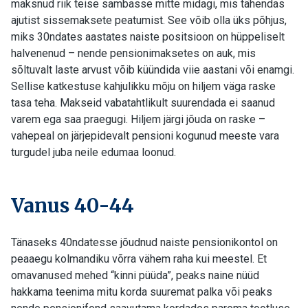
maksnud riik teise sambasse mitte midagi, mis tähendas
ajutist sissemaksete peatumist. See võib olla üks põhjus,
miks 30ndates aastates naiste positsioon on hüppeliselt
halvenenud – nende pensionimaksetes on auk, mis
sõltuvalt laste arvust võib küündida viie aastani või enamgi.
Sellise katkestuse kahjulikku mõju on hiljem väga raske
tasa teha. Makseid vabatahtlikult suurendada ei saanud
varem ega saa praegugi. Hiljem järgi jõuda on raske –
vahepeal on järjepidevalt pensioni kogunud meeste vara
turgudel juba neile edumaa loonud.
Vanus 40-44
Tänaseks 40ndatesse jõudnud naiste pensionikontol on
peaaegu kolmandiku võrra vähem raha kui meestel. Et
omavanused mehed “kinni püüda”, peaks naine nüüd
hakkama teenima mitu korda suuremat palka või peaks