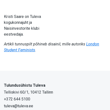
Kristi Saare on Tuleva
kogukonnajuht ja
Naisinvestorite klubi
eestvedaja.
Artikli tunnuspilt põhineb disainil, mille autoriks
London
Student Feminists
.
Tulundusühistu Tuleva
Telliskivi 60/1, 10412 Tallinn
+372 644 5100
tuleva@tuleva.ee