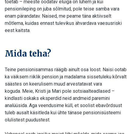
toetab – meeste oodatav eluiga on lühem ja kui
pensionileping on juba sõlmitud, pole teise samba vara
enam pärandatav. Naised, me peame täna aktiivselt
mõtlema, kuidas ennast tulevikus ähvardava vaesusriski
eest kaitsta.
Mida teha?
Teine pensionisammas räägib ainult osa loost. Naisi ootab
ka väiksem riiklik pension ja madalama sissetuleku kõrvalt
säästes on keerulisem muud arvestatavat vara
koguda.
Meie, Kristi ja Mari pole sotsiaalteadlased –
kindlasti oskaks eksperdid neid andmeid paremini
analüüsida.
Aga veendusime küll, et soolist ebavõrdsust
tuleb ausalt käsitleda kui ühte tänase pensionisüsteemi
olulistest puudustest.