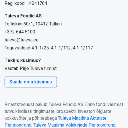
Reg. kood: 14041764
Tuleva Fondid AS
Telliskivi 60/1, 10412 Tallinn
+372 644 5100
tuleva@tuleva.ee
Tegevusload 4.1-1/25, 4.1-1/112, 4.1-1/117
Tekkis küsimus?
Vastab Pirje Tuleva tiimist
Saada oma küsimus
Finantsteenust pakub Tuleva Fondid AS. Enne fondi valimist
tutvu kindlasti tingimuste, prospekti, investori õiguste
kokkuvõtte ja põhiteabega
Tuleva Maailma Aktsiate
Pensionifond
,
Tuleva Maailma Võlakirjade Pensionifond,