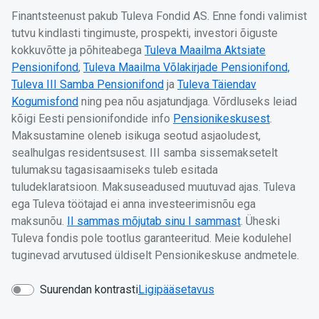
Finantsteenust pakub Tuleva Fondid AS. Enne fondi valimist
tutvu kindlasti tingimuste, prospekti, investori õiguste
kokkuvõtte ja põhiteabega
Tuleva Maailma Aktsiate
Pensionifond
,
Tuleva Maailma Võlakirjade Pensionifond,
Tuleva III Samba Pensionifond
ja
Tuleva Täiendav
Kogumisfond
ning pea nõu asjatundjaga. Võrdluseks leiad
kõigi Eesti pensionifondide info
Pensionikeskusest
.
Maksustamine oleneb isikuga seotud asjaoludest,
sealhulgas residentsusest. III samba sissemaksetelt
tulumaksu tagasisaamiseks tuleb esitada
tuludeklaratsioon. Maksuseadused muutuvad ajas. Tuleva
ega Tuleva töötajad ei anna investeerimisnõu ega
maksunõu.
II sammas mõjutab sinu I sammast
. Üheski
Tuleva fondis pole tootlus garanteeritud. Meie kodulehel
tuginevad arvutused üldiselt Pensionikeskuse andmetele.
Suurendan kontrasti
Ligipääsetavus