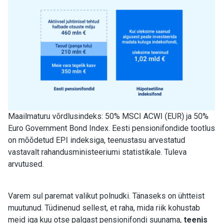
Maailmaturu võrdlusindeks: 50% MSCI ACWI (EUR) ja 50%
Euro Government Bond Index. Eesti pensionifondide tootlus
on mõõdetud EPI indeksiga, teenustasu arvestatud
vastavalt rahandusministeeriumi statistikale. Tuleva
arvutused.
Varem sul paremat valikut polnudki. Tänaseks on ühtteist
muutunud.
Tüdinenud sellest, et raha, mida riik kohustab
meid iga kuu otse palgast pensionifondi suunama,
teenis