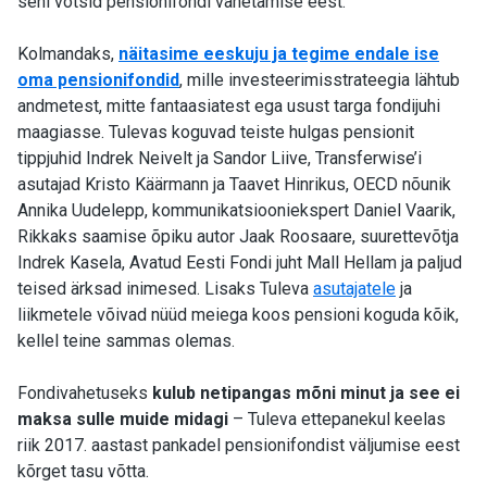
seni võtsid pensionifondi vahetamise eest.
Kolmandaks,
näitasime eeskuju ja tegime endale ise
oma pensionifondid
, mille investeerimisstrateegia lähtub
andmetest, mitte fantaasiatest ega usust targa fondijuhi
maagiasse. Tulevas koguvad teiste hulgas pensionit
tippjuhid Indrek Neivelt ja Sandor Liive, Transferwise’i
asutajad Kristo Käärmann ja Taavet Hinrikus, OECD nõunik
Annika Uudelepp, kommunikatsiooniekspert Daniel Vaarik,
Rikkaks saamise õpiku autor Jaak Roosaare, suurettevõtja
Indrek Kasela, Avatud Eesti Fondi juht Mall Hellam ja paljud
teised ärksad inimesed. Lisaks Tuleva
asutajatele
ja
liikmetele võivad nüüd meiega koos pensioni koguda kõik,
kellel teine sammas olemas.
Fondivahetuseks
kulub netipangas mõni minut ja see ei
maksa sulle muide midagi
– Tuleva ettepanekul keelas
riik 2017. aastast pankadel pensionifondist väljumise eest
kõrget tasu võtta.