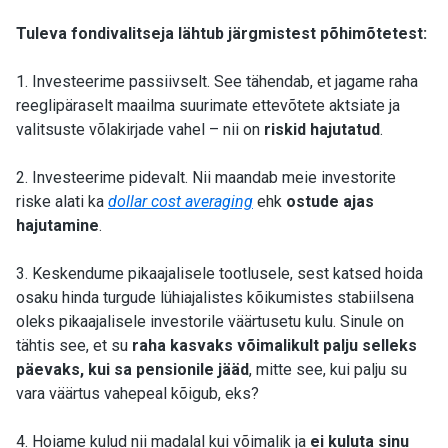
Tuleva fondivalitseja lähtub järgmistest põhimõtetest:
1. Investeerime passiivselt. See tähendab, et jagame raha
reeglipäraselt maailma suurimate ettevõtete aktsiate ja
valitsuste võlakirjade vahel – nii on
riskid hajutatud
.
2. Investeerime pidevalt. Nii maandab meie investorite
riske alati ka
dollar cost averaging
ehk
ostude ajas
hajutamine
.
3. Keskendume pikaajalisele tootlusele, sest katsed hoida
osaku hinda turgude lühiajalistes kõikumistes stabiilsena
oleks pikaajalisele investorile väärtusetu kulu. Sinule on
tähtis see, et su
raha kasvaks võimalikult palju selleks
päevaks, kui sa pensionile jääd
, mitte see, kui palju su
vara väärtus vahepeal kõigub, eks?
4. Hoiame kulud nii madalal kui võimalik ja
ei kuluta sinu