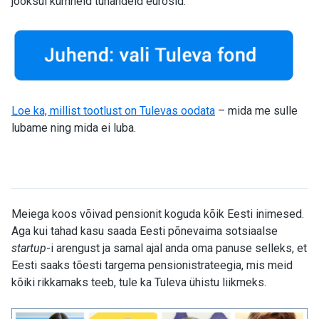
jooksul kümneid tuhandeid eurosid
.
Loe ka, millist tootlust on Tulevas oodata
– mida me sulle
lubame ning mida ei luba.
Meiega koos võivad pensionit koguda kõik Eesti inimesed.
Aga kui tahad kasu saada Eesti põnevaima sotsiaalse
startup
-i arengust ja samal ajal anda oma panuse selleks, et
Eesti saaks tõesti targema pensionistrateegia, mis meid
kõiki rikkamaks teeb, tule ka Tuleva ühistu liikmeks.