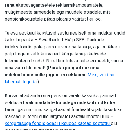
raha
ekstravagantsetele reklaamikampaaniatele,
müügimeeste armeedele ega muudele asjadele, mis
pensionikogujatele pikas plaanis väärtust ei loo.
Tuleva eeskujul käivitasid vastumeelselt oma indeksifondid
ka kolm panka – Swedbank, LHV ja SEB. Pankade
indeksifondid pole päris nii soodsa tasuga, aga on ikkagi
palju targem valik kui vanad, kõrge tasu ja kehvade
tulemustega fondid. Nii et kui Tuleva sulle ei meeldi, suuna
oma vara ühte neist! (
Paraku pangad ise oma
indeksifonde sulle pigem ei reklaami
.
Miks, võid siit
lähemalt lugeda.
)
Kui sa tahad anda oma pensionivarale kasvuks parimad
eeldused,
vali madalate kuludega indeksifond kohe
täna
. Iga euro, mis sa igal aastal fondivalitsejale tasudeks
maksad, ei teeni sulle järgmistel aastakümnetel tulu –
kõrge tasuga fondis edasi tiksudes kaotad seetõttu
elu