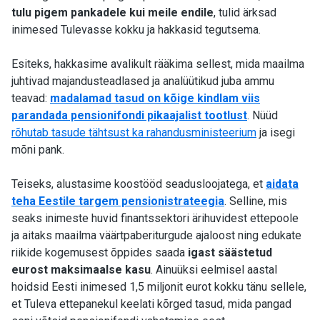
tulu pigem pankadele kui meile endile
, tulid ärksad
inimesed Tulevasse kokku ja hakkasid tegutsema.
Esiteks, hakkasime avalikult rääkima sellest, mida maailma
juhtivad majandusteadlased ja analüütikud juba ammu
teavad:
madalamad tasud on kõige kindlam viis
parandada pensionifondi pikaajalist tootlust
. Nüüd
rõhutab tasude tähtsust ka rahandusministeerium
ja isegi
mõni pank.
Teiseks, alustasime koostööd seadusloojatega, et
aidata
teha Eestile targem pensionistrateegia
. Selline, mis
seaks inimeste huvid finantssektori ärihuvidest ettepoole
ja aitaks maailma väärtpaberiturgude ajaloost ning edukate
riikide kogemusest õppides saada
igast säästetud
eurost maksimaalse kasu
.
Ainuüksi eelmisel aastal
hoidsid Eesti inimesed 1,5 miljonit eurot kokku tänu sellele,
et Tuleva ettepanekul keelati kõrged tasud, mida pangad