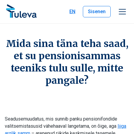
Liigu edasi sisu juurde
EN
Sisenen
Mida sina täna teha saad,
et su pensionisammas
teeniks tulu sulle, mitte
pangale?
Seadusemuudatus, mis sunnib panku pensionifondide
valitsemistasusid vähehaaval langetama, on õige, aga
liiga
arglik samm
– arenenud riikide keskmisele tasemele