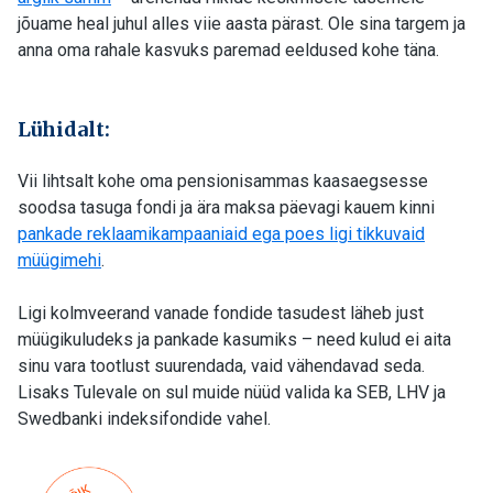
jõuame heal juhul alles viie aasta pärast. Ole sina targem ja
anna oma rahale kasvuks paremad eeldused kohe täna.
Lühidalt:
Vii lihtsalt kohe oma pensionisammas kaasaegsesse
soodsa tasuga fondi ja ära maksa päevagi kauem kinni
pankade reklaamikampaaniaid ega poes ligi tikkuvaid
müügimehi
.
Ligi kolmveerand vanade fondide tasudest läheb just
müügikuludeks ja pankade kasumiks – need kulud ei aita
sinu vara tootlust suurendada, vaid vähendavad seda.
Lisaks Tulevale on sul muide nüüd valida ka SEB, LHV ja
Swedbanki indeksifondide vahel.