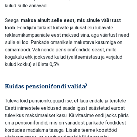
kulud sulle annavad.
Seega:
maksa ainult selle eest, mis sinule väärtust
loob
. Fondijuhi tarkust kiitvate ja ilusat elu lubavate
reklaamikampaaniate eest maksad sina, aga väärtust need
sulle ei loo. Pankade omanikele makstava kasumiga on
samamoodi. Vali nende pensionifondide seast, mille
kogukulu ehk jooksvad kulud (valitsemistasu ja varjatud
kulud kokku) ei ületa 0,5%.
Kuidas pensionifondi valida?
Tuleva lõid pensionikogujad ise, et luua endale ja teistele
Eesti inimestele eeldused saada igast säästetud eurost
tulevikus maksimaalset kasu. Käivitasime endi jaoks päris
oma pensionifondid, mis on vanadest pankade fondidest
kordades madalama tasuga. Lisaks teeme koostööd