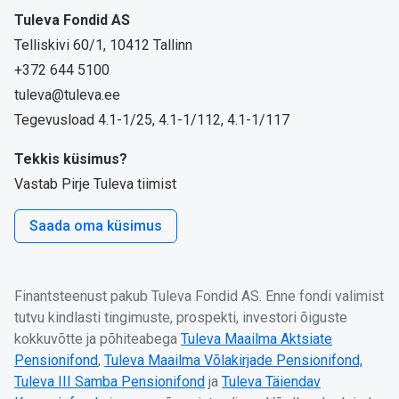
Tuleva Fondid AS
Telliskivi 60/1, 10412 Tallinn
+372 644 5100
tuleva@tuleva.ee
Tegevusload 4.1-1/25, 4.1-1/112, 4.1-1/117
Tekkis küsimus?
Vastab Pirje Tuleva tiimist
Saada oma küsimus
Finantsteenust pakub Tuleva Fondid AS. Enne fondi valimist
tutvu kindlasti tingimuste, prospekti, investori õiguste
kokkuvõtte ja põhiteabega
Tuleva Maailma Aktsiate
Pensionifond
,
Tuleva Maailma Võlakirjade Pensionifond,
Tuleva III Samba Pensionifond
ja
Tuleva Täiendav