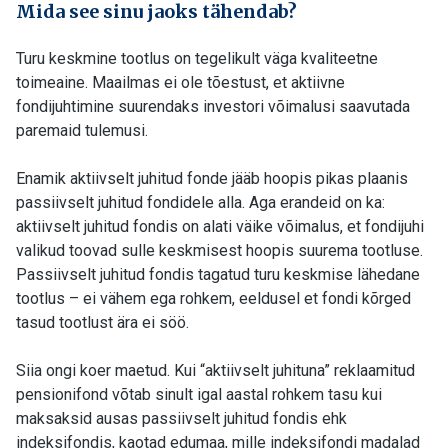
Mida see sinu jaoks tähendab?
Turu keskmine tootlus on tegelikult väga kvaliteetne
toimeaine. Maailmas ei ole tõestust, et aktiivne
fondijuhtimine suurendaks investori võimalusi saavutada
paremaid tulemusi.
Enamik aktiivselt juhitud fonde jääb hoopis pikas plaanis
passiivselt juhitud fondidele alla. Aga erandeid on ka:
aktiivselt juhitud fondis on alati väike võimalus, et fondijuhi
valikud toovad sulle keskmisest hoopis suurema tootluse.
Passiivselt juhitud fondis tagatud turu keskmise lähedane
tootlus – ei vähem ega rohkem, eeldusel et fondi kõrged
tasud tootlust ära ei söö.
Siia ongi koer maetud. Kui “aktiivselt juhituna” reklaamitud
pensionifond võtab sinult igal aastal rohkem tasu kui
maksaksid ausas passiivselt juhitud fondis ehk
indeksifondis, kaotad edumaa, mille indeksifondi madalad