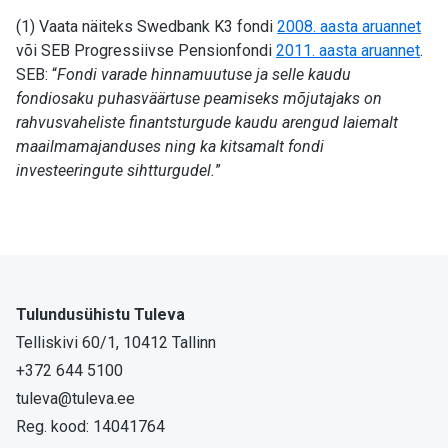
(1) Vaata näiteks Swedbank K3 fondi
2008. aasta aruannet
või SEB Progressiivse Pensionfondi
2011. aasta aruannet
.
SEB: “
Fondi varade hinnamuutuse ja selle kaudu
fondiosaku puhasväärtuse peamiseks mõjutajaks on
rahvusvaheliste finantsturgude kaudu arengud laiemalt
maailmamajanduses ning ka kitsamalt fondi
investeeringute sihtturgudel.
”
Tulundusühistu Tuleva
Telliskivi 60/1, 10412 Tallinn
+372 644 5100
tuleva@tuleva.ee
Reg. kood: 14041764