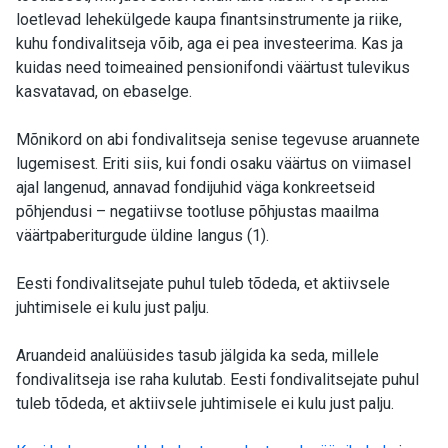
loetlevad lehekülgede kaupa finantsinstrumente ja riike,
kuhu fondivalitseja võib, aga ei pea investeerima. Kas ja
kuidas need toimeained pensionifondi väärtust tulevikus
kasvatavad, on ebaselge.
Mõnikord on abi fondivalitseja senise tegevuse aruannete
lugemisest. Eriti siis, kui fondi osaku väärtus on viimasel
ajal langenud, annavad fondijuhid väga konkreetseid
põhjendusi – negatiivse tootluse põhjustas maailma
väärtpaberiturgude üldine langus (1).
Eesti fondivalitsejate puhul tuleb tõdeda, et aktiivsele
juhtimisele ei kulu just palju.
Aruandeid analüüsides tasub jälgida ka seda, millele
fondivalitseja ise raha kulutab. Eesti fondivalitsejate puhul
tuleb tõdeda, et aktiivsele juhtimisele ei kulu just palju.