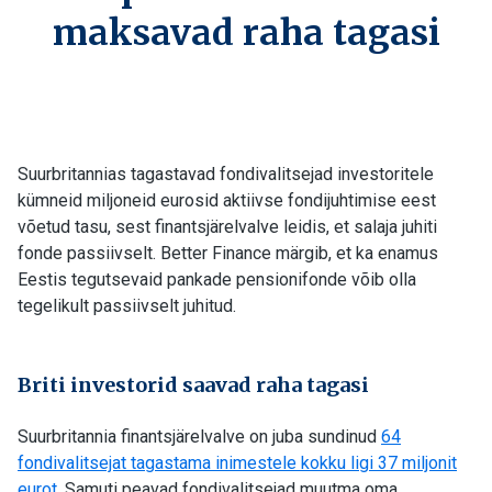
maksavad raha tagasi
Suurbritannias tagastavad fondivalitsejad investoritele
kümneid miljoneid eurosid aktiivse fondijuhtimise eest
võetud tasu, sest finantsjärelvalve leidis, et salaja juhiti
fonde passiivselt. Better Finance märgib, et ka enamus
Eestis tegutsevaid pankade pensionifonde võib olla
tegelikult passiivselt juhitud.
Briti investorid saavad raha tagasi
Suurbritannia finantsjärelvalve on juba sundinud
64
fondivalitsejat tagastama inimestele kokku ligi 37 miljonit
eurot
. Samuti peavad fondivalitsejad muutma oma