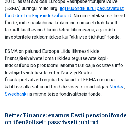
2016. aastal avaldas Euroopa Väärtpaberiturujärelvalve
(ESMA) uuringu, mille järgi
ligi kuuendik turul pakutavatest
fondidest on kapi-indeksifondid
. Nii nimetatakse selliseid
fonde, mille osakuhinna kõikumine sarnaneb kahtlaselt
täpselt laialtlevinud turuindeksi liikumisega, aga mida
investoritele reklaamitakse kui “aktiivselt juhitud” fonde.
ESMA on palunud Euroopa Liidu liikmesriikide
finantsjärelvalvetel oma riikides tegutsevate kapi-
indeksifondide probleemi lähemalt uurida ja eksitava info
levitajad vastutusele võtta. Norra ja Rootsi
finantsjärelvalved on juba teatanud, et ESMA uuringus
kahtluse alla sattunud fondide seas oli muuhulgas
Nordea
,
Swedbanki
ja mitme teise fondivalitseja fonde.
Better Finance: enamus Eesti pensionifonde
on tõenäoliselt passiivselt juhitud