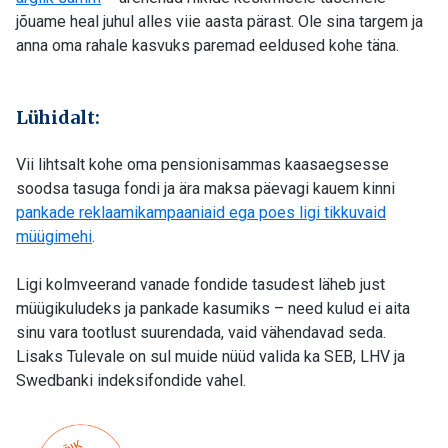
jõuame heal juhul alles viie aasta pärast. Ole sina targem ja
anna oma rahale kasvuks paremad eeldused kohe täna.
Lühidalt:
Vii lihtsalt kohe oma pensionisammas kaasaegsesse
soodsa tasuga fondi ja ära maksa päevagi kauem kinni
pankade reklaamikampaaniaid ega poes ligi tikkuvaid
müügimehi
.
Ligi kolmveerand vanade fondide tasudest läheb just
müügikuludeks ja pankade kasumiks – need kulud ei aita
sinu vara tootlust suurendada, vaid vähendavad seda.
Lisaks Tulevale on sul muide nüüd valida ka SEB, LHV ja
Swedbanki indeksifondide vahel.