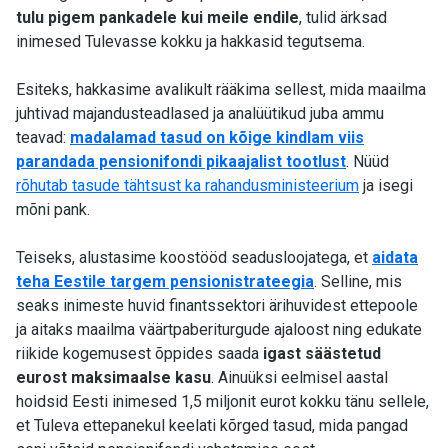
tulu pigem pankadele kui meile endile
, tulid ärksad
inimesed Tulevasse kokku ja hakkasid tegutsema.
Esiteks, hakkasime avalikult rääkima sellest, mida maailma
juhtivad majandusteadlased ja analüütikud juba ammu
teavad:
madalamad tasud on kõige kindlam viis
parandada pensionifondi pikaajalist tootlust
. Nüüd
rõhutab tasude tähtsust ka rahandusministeerium
ja isegi
mõni pank.
Teiseks, alustasime koostööd seadusloojatega, et
aidata
teha Eestile targem pensionistrateegia
. Selline, mis
seaks inimeste huvid finantssektori ärihuvidest ettepoole
ja aitaks maailma väärtpaberiturgude ajaloost ning edukate
riikide kogemusest õppides saada
igast säästetud
eurost maksimaalse kasu
.
Ainuüksi eelmisel aastal
hoidsid Eesti inimesed 1,5 miljonit eurot kokku tänu sellele,
et Tuleva ettepanekul keelati kõrged tasud, mida pangad