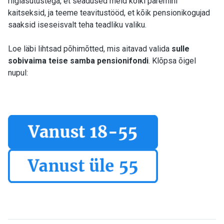
riigiasutustega, et seadused meid kõiki paremini
kaitseksid, ja teeme teavitustööd, et kõik pensionikogujad
saaksid iseseisvalt teha teadliku valiku.
Loe läbi lihtsad põhimõtted, mis aitavad valida
sulle
sobivaima teise samba pensionifondi
. Klõpsa õigel
nupul: