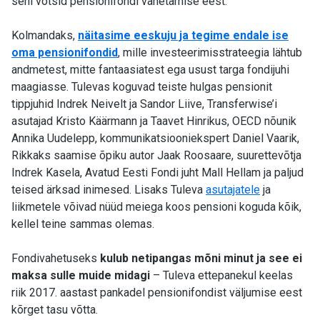
seni võtsid pensionifondi vahetamise eest.
Kolmandaks,
näitasime eeskuju ja tegime endale ise
oma pensionifondid
, mille investeerimisstrateegia lähtub
andmetest, mitte fantaasiatest ega usust targa fondijuhi
maagiasse. Tulevas koguvad teiste hulgas pensionit
tippjuhid Indrek Neivelt ja Sandor Liive, Transferwise’i
asutajad Kristo Käärmann ja Taavet Hinrikus, OECD nõunik
Annika Uudelepp, kommunikatsiooniekspert Daniel Vaarik,
Rikkaks saamise õpiku autor Jaak Roosaare, suurettevõtja
Indrek Kasela, Avatud Eesti Fondi juht Mall Hellam ja paljud
teised ärksad inimesed. Lisaks Tuleva
asutajatele
ja
liikmetele võivad nüüd meiega koos pensioni koguda kõik,
kellel teine sammas olemas.
Fondivahetuseks
kulub netipangas mõni minut ja see ei
maksa sulle muide midagi
– Tuleva ettepanekul keelas
riik 2017. aastast pankadel pensionifondist väljumise eest
kõrget tasu võtta.