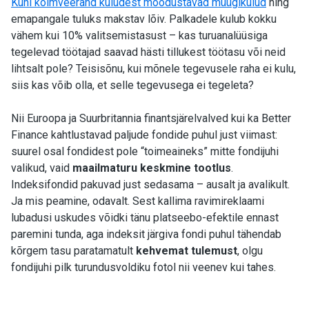
Kuni kolmveerand kuludest moodustavad müügikulud
ning
emapangale tuluks makstav lõiv. Palkadele kulub kokku
vähem kui 10% valitsemistasust – kas turuanalüüsiga
tegelevad töötajad saavad hästi tillukest töötasu või neid
lihtsalt pole? Teisisõnu, kui mõnele tegevusele raha ei kulu,
siis kas võib olla, et selle tegevusega ei tegeleta?
Nii Euroopa ja Suurbritannia finantsjärelvalved kui ka Better
Finance kahtlustavad paljude fondide puhul just viimast:
suurel osal fondidest pole “toimeaineks” mitte fondijuhi
valikud, vaid
maailmaturu keskmine tootlus
.
Indeksifondid pakuvad just sedasama – ausalt ja avalikult.
Ja mis peamine, odavalt. Sest kallima ravimireklaami
lubadusi uskudes võidki tänu platseebo-efektile ennast
paremini tunda, aga indeksit järgiva fondi puhul tähendab
kõrgem tasu paratamatult
kehvemat tulemust
, olgu
fondijuhi pilk turundusvoldiku fotol nii veenev kui tahes.