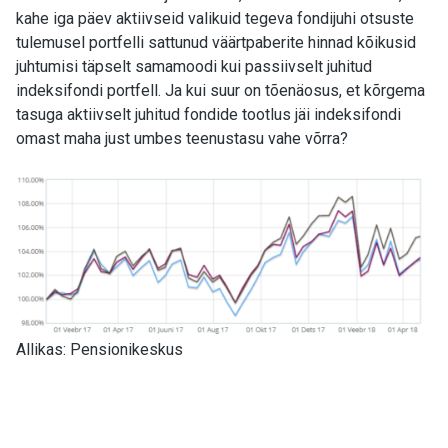
kahe iga päev aktiivseid valikuid tegeva fondijuhi otsuste
tulemusel portfelli sattunud väärtpaberite hinnad kõikusid
juhtumisi täpselt samamoodi kui passiivselt juhitud
indeksifondi portfell. Ja kui suur on tõenäosus, et kõrgema
tasuga aktiivselt juhitud fondide tootlus jäi indeksifondi
omast maha just umbes teenustasu vahe võrra?
Allikas: Pensionikeskus