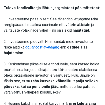
Tuleva fondivalitseja lähtub järgmistest põhimõtetest:
1. Investeerime passiivselt. See tähendab, et jagame raha
reeglipäraselt maailma suurimate ettevõtete aktsiate ja
valitsuste võlakirjade vahel – nii on
riskid hajutatud
.
2. Investeerime pidevalt. Nii maandab meie investorite
riske alati ka
dollar cost averaging
ehk
ostude ajas
hajutamine
.
3. Keskendume pikaajalisele tootlusele, sest katsed hoida
osaku hinda turgude lühiajalistes kõikumistes stabiilsena
oleks pikaajalisele investorile väärtusetu kulu. Sinule on
tähtis see, et su
raha kasvaks võimalikult palju selleks
päevaks, kui sa pensionile jääd
, mitte see, kui palju su
vara väärtus vahepeal kõigub, eks?
4. Hoiame kulud nii madalal kui võimalik ja
ei kuluta sinu