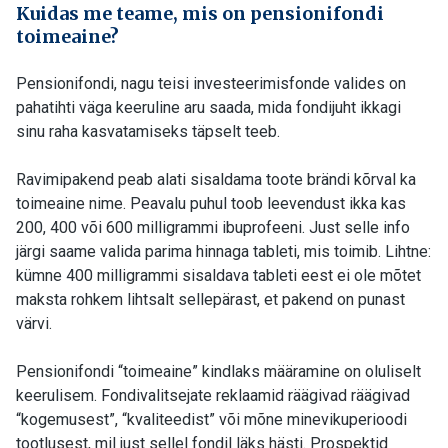
Kuidas me teame, mis on pensionifondi
toimeaine?
Pensionifondi, nagu teisi investeerimisfonde valides on
pahatihti väga keeruline aru saada, mida fondijuht ikkagi
sinu raha kasvatamiseks täpselt teeb.
Ravimipakend peab alati sisaldama toote brändi kõrval ka
toimeaine nime. Peavalu puhul toob leevendust ikka kas
200, 400 või 600 milligrammi ibuprofeeni. Just selle info
järgi saame valida parima hinnaga tableti, mis toimib. Lihtne:
kümne 400 milligrammi sisaldava tableti eest ei ole mõtet
maksta rohkem lihtsalt sellepärast, et pakend on punast
värvi.
Pensionifondi “toimeaine” kindlaks määramine on oluliselt
keerulisem. Fondivalitsejate reklaamid räägivad räägivad
“kogemusest”, “kvaliteedist” või mõne minevikuperioodi
tootlusest, mil just sellel fondil läks hästi. Prospektid