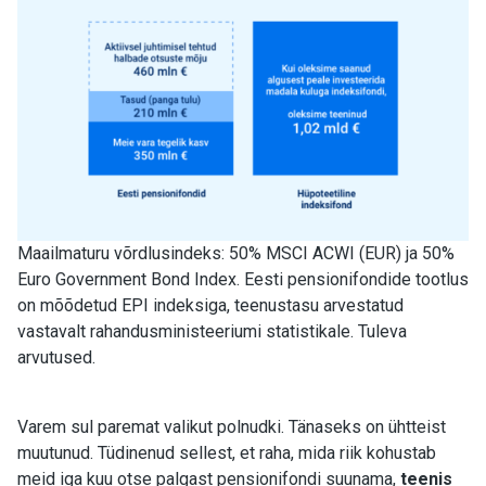
Maailmaturu võrdlusindeks: 50% MSCI ACWI (EUR) ja 50%
Euro Government Bond Index. Eesti pensionifondide tootlus
on mõõdetud EPI indeksiga, teenustasu arvestatud
vastavalt rahandusministeeriumi statistikale. Tuleva
arvutused.
Varem sul paremat valikut polnudki. Tänaseks on ühtteist
muutunud.
Tüdinenud sellest, et raha, mida riik kohustab
meid iga kuu otse palgast pensionifondi suunama,
teenis