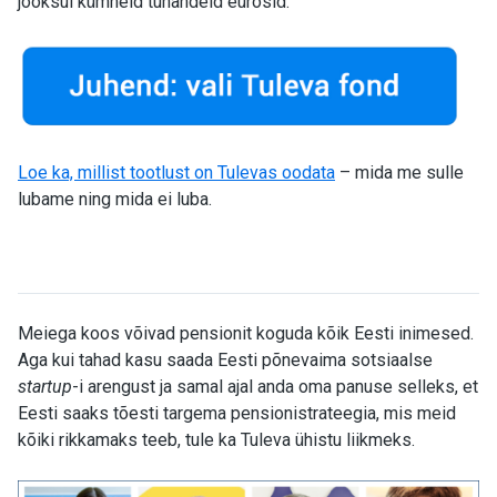
jooksul kümneid tuhandeid eurosid
.
Loe ka, millist tootlust on Tulevas oodata
– mida me sulle
lubame ning mida ei luba.
Meiega koos võivad pensionit koguda kõik Eesti inimesed.
Aga kui tahad kasu saada Eesti põnevaima sotsiaalse
startup
-i arengust ja samal ajal anda oma panuse selleks, et
Eesti saaks tõesti targema pensionistrateegia, mis meid
kõiki rikkamaks teeb, tule ka Tuleva ühistu liikmeks.