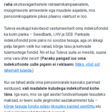
raha
ekstravagantsetele reklaamikampaaniatele,
müügimeeste armeedele ega muudele asjadele, mis
pensionikogujatele pikas plaanis väärtust ei loo.
Tuleva eeskujul käivitasid vastumeelselt oma indeksifondid
ka kolm panka – Swedbank, LHV ja SEB. Pankade
indeksifondid pole päris nii soodsa tasuga, aga on ikkagi
palju targem valik kui vanad, kõrge tasu ja kehvade
tulemustega fondid. Nii et kui Tuleva sulle ei meeldi, suuna
oma vara ühte neist! (
Paraku pangad ise oma
indeksifonde sulle pigem ei reklaami
.
Miks, võid siit
lähemalt lugeda.
)
Kui sa tahad anda oma pensionivarale kasvuks parimad
eeldused,
vali madalate kuludega indeksifond kohe
täna
. Iga euro, mis sa igal aastal fondivalitsejale tasudeks
maksad, ei teeni sulle järgmistel aastakümnetel tulu –
kõrge tasuga fondis edasi tiksudes kaotad seetõttu
elu