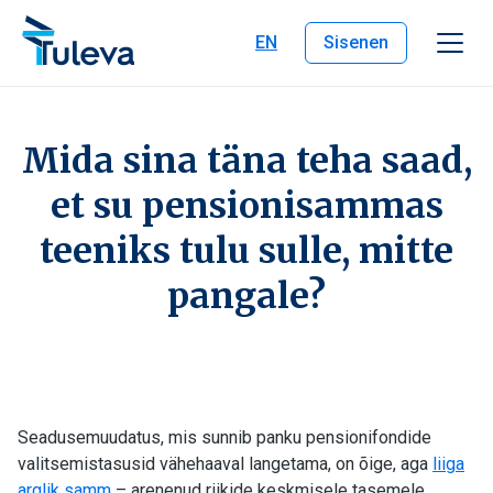
Liigu edasi sisu juurde
EN
Sisenen
Mida sina täna teha saad,
et su pensionisammas
teeniks tulu sulle, mitte
pangale?
Seadusemuudatus, mis sunnib panku pensionifondide
valitsemistasusid vähehaaval langetama, on õige, aga
liiga
arglik samm
– arenenud riikide keskmisele tasemele