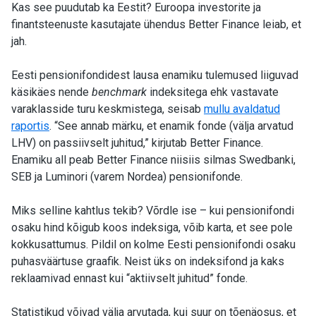
Kas see puudutab ka Eestit? Euroopa investorite ja
finantsteenuste kasutajate ühendus Better Finance leiab, et
jah.
Eesti pensionifondidest lausa enamiku tulemused liiguvad
käsikäes nende
benchmark
indeksitega ehk vastavate
varaklasside turu keskmistega, seisab
mullu avaldatud
raportis
. “See annab märku, et enamik fonde (välja arvatud
LHV) on passiivselt juhitud,” kirjutab Better Finance.
Enamiku all peab Better Finance niisiis silmas Swedbanki,
SEB ja Luminori (varem Nordea) pensionifonde.
Miks selline kahtlus tekib? Võrdle ise – kui pensionifondi
osaku hind kõigub koos indeksiga, võib karta, et see pole
kokkusattumus. Pildil on kolme Eesti pensionifondi osaku
puhasväärtuse graafik. Neist üks on indeksifond ja kaks
reklaamivad ennast kui “aktiivselt juhitud” fonde.
Statistikud võivad välja arvutada, kui suur on tõenäosus, et