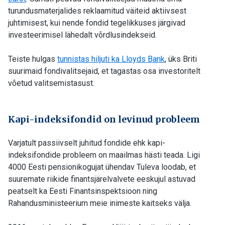
turundusmaterjalides reklaamitud väiteid aktiivsest
juhtimisest, kui nende fondid tegelikkuses järgivad
investeerimisel lähedalt võrdlusindekseid.
Teiste hulgas
tunnistas hiljuti ka Lloyds Bank
, üks Briti
suurimaid fondivalitsejaid, et tagastas osa investoritelt
võetud valitsemistasust.
Kapi-indeksifondid on levinud probleem
Varjatult passiivselt juhitud fondide ehk kapi-
indeksifondide probleem on maailmas hästi teada. Ligi
4000 Eesti pensionikogujat ühendav Tuleva loodab, et
suuremate riikide finantsjärelvalvete eeskujul astuvad
peatselt ka Eesti Finantsinspektsioon ning
Rahandusministeerium meie inimeste kaitseks välja.