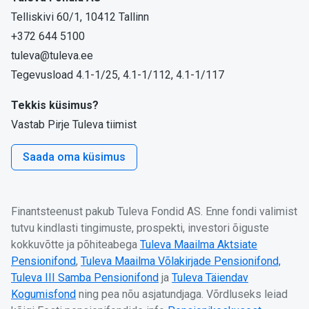
Telliskivi 60/1, 10412 Tallinn
+372 644 5100
tuleva@tuleva.ee
Tegevusload 4.1-1/25, 4.1-1/112, 4.1-1/117
Tekkis küsimus?
Vastab Pirje Tuleva tiimist
Saada oma küsimus
Finantsteenust pakub Tuleva Fondid AS. Enne fondi valimist
tutvu kindlasti tingimuste, prospekti, investori õiguste
kokkuvõtte ja põhiteabega
Tuleva Maailma Aktsiate
Pensionifond
,
Tuleva Maailma Võlakirjade Pensionifond,
Tuleva III Samba Pensionifond
ja
Tuleva Täiendav
Kogumisfond
ning pea nõu asjatundjaga. Võrdluseks leiad