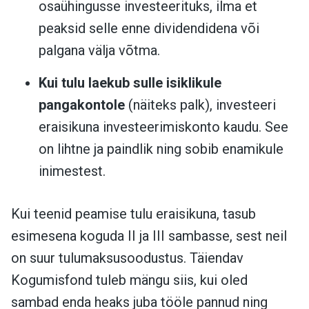
osaühingusse investeerituks, ilma et
peaksid selle enne dividendidena või
palgana välja võtma.
Kui tulu laekub sulle isiklikule
pangakontole
(näiteks palk), investeeri
eraisikuna investeerimiskonto kaudu. See
on lihtne ja paindlik ning sobib enamikule
inimestest.
Kui teenid peamise tulu eraisikuna, tasub
esimesena koguda II ja III sambasse, sest neil
on suur tulumaksusoodustus. Täiendav
Kogumisfond tuleb mängu siis, kui oled
sambad enda heaks juba tööle pannud ning