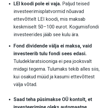
LEI koodi pole ei vaja.
Paljud teised
investeerimisplatvormid nõuavad
ettevõttelt LEI koodi, mis maksab
keskmiselt 50–100 eurot. Kogumisfondi
investeerides jääb see kulu ära.
Fond dividende välja ei maksa, vaid
investeerib tulu fondi sees edasi.
Tuludeklaratsiooniga ei pea jooksvalt
midagi tegema. Tulumaks tekib alles siis,
kui osakud müüd ja kasumi ettevõttest
välja võtad.
Saad teha püsimakse OÜ kontolt, et
investeerimine oleks automaatne.