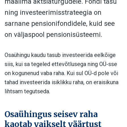
maailma aktsiaturgudele. Fondi tasu
ning investeerimisstrateegia on
sarnane pensionifondidele, kuid see
on väljaspool pensionisüsteemi.
Osaühingu kaudu tasub investeerida eelkõige
siis, kui sa tegeled ettevõtlusega ning OÜ-sse
on kogunenud vaba raha.
Kui sul OÜ-d pole või
tahad investeerida isiklikku raha, on eraisikuna
lihtsam tegutseda.
Osaühingus seisev raha
kaotab vaikselt väärtust