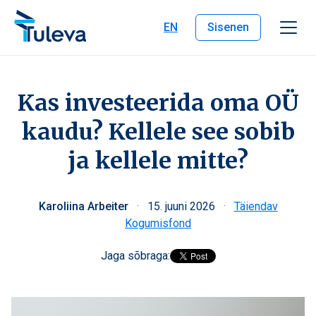
Liigu edasi sisu juurde
EN
Sisenen
Kas investeerida oma OÜ
kaudu? Kellele see sobib
ja kellele mitte?
Karoliina Arbeiter
·
15. juuni 2026
·
Täiendav
Kogumisfond
Jaga sõbraga: