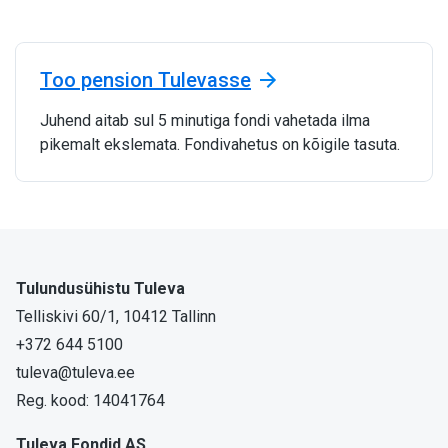
Too pension Tulevasse
Juhend aitab sul 5 minutiga fondi vahetada ilma
pikemalt ekslemata. Fondivahetus on kõigile tasuta.
Tulundusühistu Tuleva
Telliskivi 60/1, 10412 Tallinn
+372 644 5100
tuleva@tuleva.ee
Reg. kood: 14041764
Tuleva Fondid AS