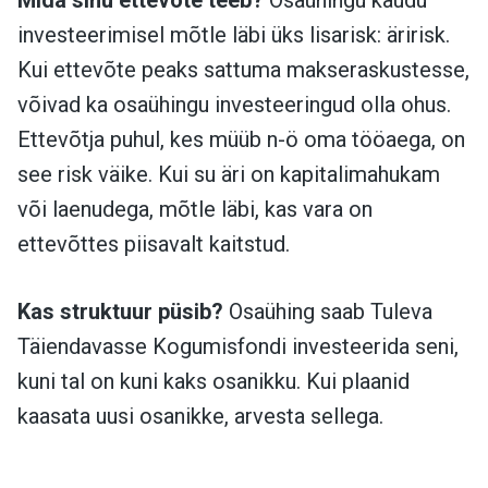
Mida sinu ettevõte teeb?
Osaühingu kaudu
investeerimisel mõtle läbi üks lisarisk: äririsk.
Kui ettevõte peaks sattuma makseraskustesse,
võivad ka osaühingu investeeringud olla ohus.
Ettevõtja puhul, kes müüb n-ö oma tööaega, on
see risk väike. Kui su äri on kapitalimahukam
või laenudega, mõtle läbi, kas vara on
ettevõttes piisavalt kaitstud.
Kas struktuur püsib?
Osaühing saab Tuleva
Täiendavasse Kogumisfondi investeerida seni,
kuni tal on kuni kaks osanikku. Kui plaanid
kaasata uusi osanikke, arvesta sellega.