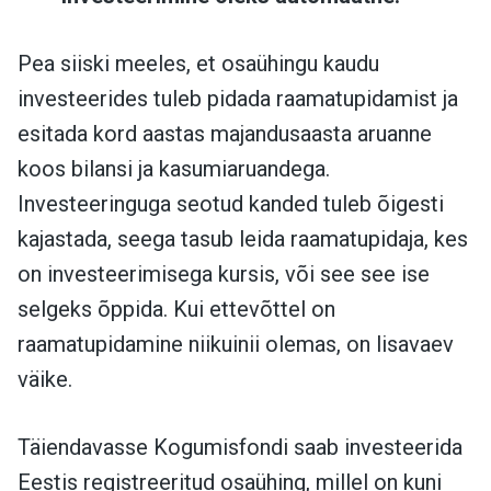
Pea siiski meeles, et osaühingu kaudu
investeerides tuleb pidada raamatupidamist ja
esitada kord aastas majandusaasta aruanne
koos bilansi ja kasumiaruandega.
Investeeringuga seotud kanded tuleb õigesti
kajastada, seega tasub leida raamatupidaja, kes
on investeerimisega kursis, või see see ise
selgeks õppida. Kui ettevõttel on
raamatupidamine niikuinii olemas, on lisavaev
väike.
Täiendavasse Kogumisfondi saab investeerida
Eestis registreeritud osaühing, millel on kuni