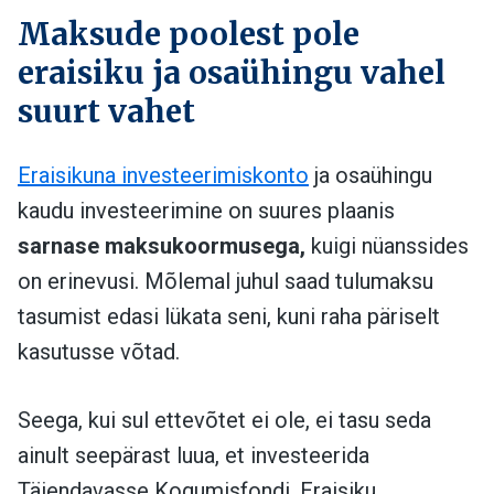
Maksude poolest pole
eraisiku ja osaühingu vahel
suurt vahet
Eraisikuna investeerimiskonto
ja osaühingu
kaudu investeerimine on suures plaanis
sarnase maksukoormusega,
kuigi nüanssides
on erinevusi. Mõlemal juhul saad tulumaksu
tasumist edasi lükata seni, kuni raha päriselt
kasutusse võtad.
Seega, kui sul ettevõtet ei ole, ei tasu seda
ainult seepärast luua, et investeerida
Täiendavasse Kogumisfondi. Eraisiku