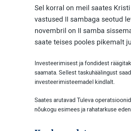
Sel korral on meil saates
Krist
vastused II sambaga seotud l
novembril
on II samba sissem
saate teises pooles pikemalt ju
Investeerimisest ja fondidest räägitak
saamata. Sellest taskuhäälingust saad
investeerimisteemadel kindlalt.
Saates arutavad Tuleva operatsioonid
nõukogu esimees ja rahatarkuse ede