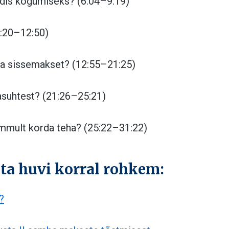
ndis kogumiseks? (6:04–9:19)
9:20–12:50)
mba sissemakset? (12:55–21:25)
asuhtest? (21:26–25:21)
mult korda teha? (25:22–31:22)
ta huvi korral rohkem:
?