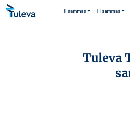
Liigu edasi sisu juurde
II sammas
III sammas
Tuleva 
sa