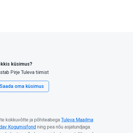
kkis küsimus?
stab Pirje Tuleva tiimist
Saada oma küsimus
uste kokkuvõtte ja põhiteabega
Tuleva Maailma
ndav Kogumisfond
ning pea nõu asjatundjaga.