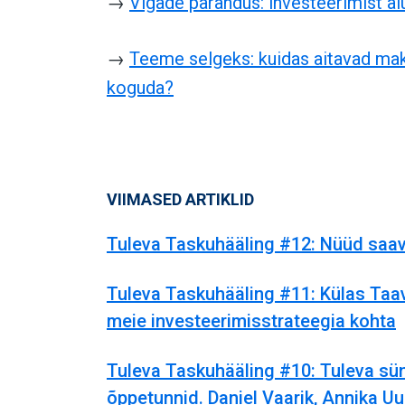
→
Vigade parandus: investeerimist a
→
Teeme selgeks: kuidas aitavad mak
koguda?
VIIMASED ARTIKLID
Tuleva Taskuhääling #12: Nüüd saa
Tuleva Taskuhääling #11: Külas Taa
meie investeerimisstrateegia kohta
Tuleva Taskuhääling #10: Tuleva sün
õppetunnid. Daniel Vaarik, Annika U