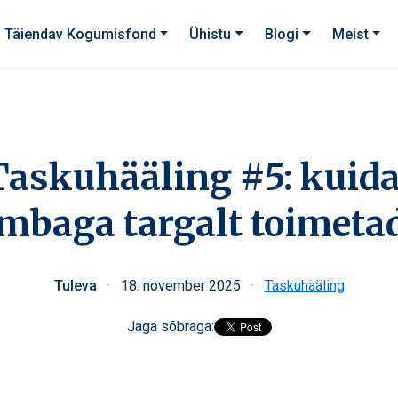
Täiendav Kogumisfond
Ühistu
Blogi
Meist
Taskuhääling #5: kuida
mbaga targalt toimeta
Tuleva
·
18. november 2025
·
Taskuhääling
Jaga sõbraga: