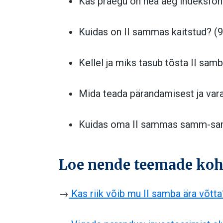
Kas praegu on hea aeg indeksfo
Kuidas on II sammas kaitstud? (
Kellel ja miks tasub tõsta II sa
Mida teada pärandamisest ja var
Kuidas oma II sammas samm-sam
Loe nende teemade koh
→
⁠⁠⁠
Kas riik võib mu II samba ära võtta