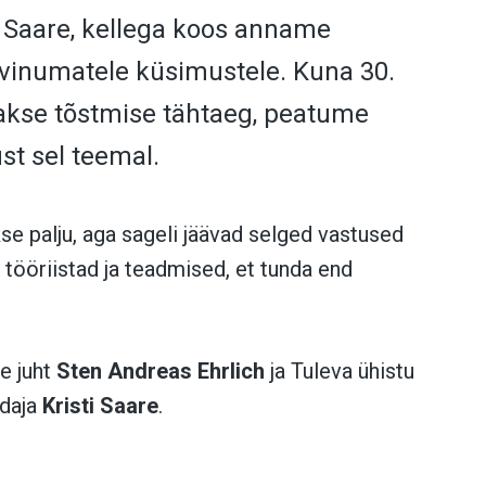
i Saare
, kellega koos anname
evinumatele küsimustele. Kuna
30.
akse tõstmise tähtaeg, peatume
st sel teemal.
se palju, aga sageli jäävad selged vastused
 tööriistad ja teadmised, et tunda end
e juht
Sten Andreas Ehrlich
ja T
uleva ühistu
ndaja
Kristi Saare
.