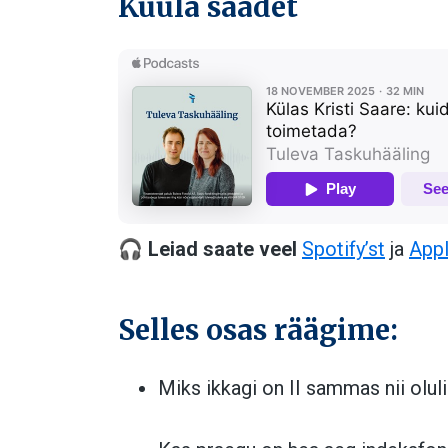
Kuula saadet
🎧
Leiad saate veel
Spotify’st
ja
Appl
Selles osas räägime:
Miks ikkagi on II sammas nii olul