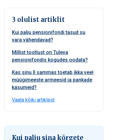
3 olulist artiklit
Kui palju pensionifondi tasud su
vara vähendavad?
Millist tootlust on Tuleva
pensionifondis kogudes oodata?
Kas sinu II sammas toetab ikka veel
müügimeeste armeesid ja pankade
kasumeid?
Vaata kõiki artikleid
Kui palju sina kõrgete