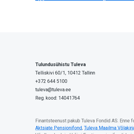
Tulundusühistu Tuleva
Telliskivi 60/1, 10412 Tallinn
+372 644 5100
tuleva@tuleva.ee
Reg. kood: 14041764
Finantsteenust pakub Tuleva Fondid AS. Enne fon
Aktsiate Pensionifond
,
Tuleva Maailma Võlakir