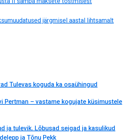
lusta II samba maksete tõstmisest
sumuudatused järgmisel aastal lihtsamalt
vad Tulevas koguda ka osaühingud
vi Pertman – vastame kogujate küsimustele
d ja tulevik. Lõbusad seigad ja kasulikud
udelepp ja Tõnu Pekk