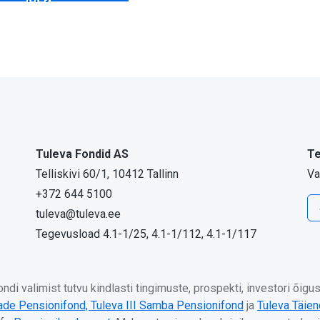
Tuleva Fondid AS
Te
Telliskivi 60/1, 10412 Tallinn
Va
+372 644 5100
tuleva@tuleva.ee
Tegevusload 4.1-1/25, 4.1-1/112, 4.1-1/117
di valimist tutvu kindlasti tingimuste, prospekti, investori õig
jade Pensionifond,
Tuleva III Samba Pensionifond
ja
Tuleva Täie