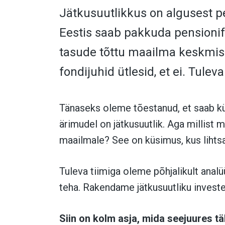
Jätkusuutlikkus on algusest p
Eestis saab pakkuda pensionif
tasude tõttu maailma keskmis
fondijuhid ütlesid, et ei. Tulev
Tänaseks oleme tõestanud, et saab kü
ärimudel on jätkusuutlik. Aga millist
maailmale? See on küsimus, kus lihtsa
Tuleva tiimiga oleme põhjalikult analü
teha. Rakendame jätkusuutliku invest
Siin on kolm asja, mida seejuures t