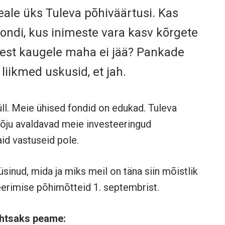
eale üks Tuleva põhiväärtusi. Kas
ondi, kus inimeste vara kasv kõrgete
est kaugele maha ei jää? Pankade
a liikmed uskusid, et jah.
ll. Meie ühised fondid on edukad. Tuleva
 mõju avaldavad meie investeeringud
id vastuseid pole.
üsinud, mida ja miks meil on täna siin mõistlik
eerimise põhimõtteid 1. septembrist.
ähtsaks peame: