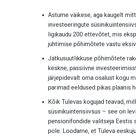
Astume väikese, aga kaugelt mi
investeeringute süsinikuintensiivs
ligikaudu 200 ettevõtet, mis eksp
juhtimise põhimõtete vastu eksiv
Jätkusuutlikkuse põhimõtete rak
keskne, passiivne investeerimiss
järjepidevalt oma osalust kogu m
parimad eeldused pikas plaanis 
Kõik Tulevas kogujad teavad, mil
süsinikuintensiivsus – see on levi
pensionifondide valitseja Eestis
pole. Loodame, et Tuleva eeskuju 