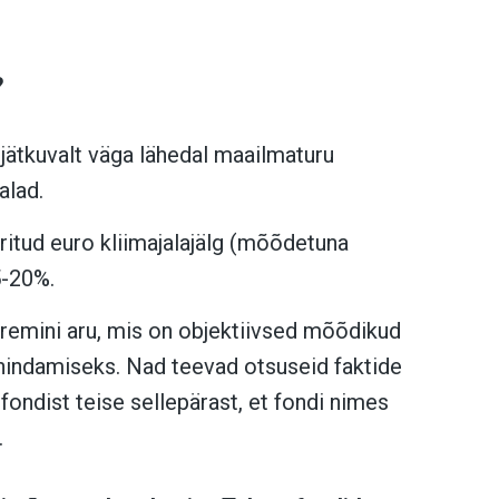
?
jätkuvalt väga lähedal maailmaturu
alad.
ritud euro kliimajalajälg (mõõdetuna
5-20%.
aremini aru, mis on objektiivsed mõõdikud
 hindamiseks. Nad teevad otsuseid faktide
fondist teise sellepärast, et fondi nimes
.