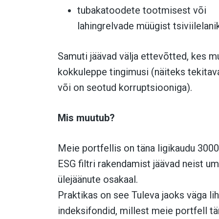
tubakatoodete tootmisest või
lahingrelvade müügist tsiviilelani
Samuti jäävad välja ettevõtted, kes 
kokkuleppe tingimusi (näiteks tekitav
või on seotud korruptsiooniga).
Mis muutub?
Meie portfellis on täna ligikaudu 300
ESG filtri rakendamist jäävad neist u
ülejäänute osakaal.
Praktikas on see Tuleva jaoks väga li
indeksifondid, millest meie portfell t