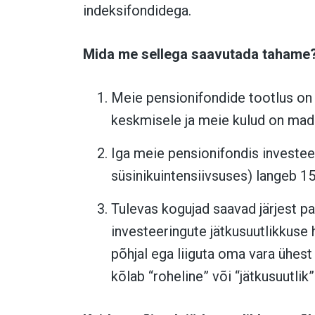
indeksifondidega.
Mida me sellega saavutada tahame
Meie pensionifondide tootlus on 
keskmisele ja meie kulud on mad
Iga meie pensionifondis investee
süsinikuintensiivsuses) langeb 1
Tulevas kogujad saavad järjest p
investeeringute jätkusuutlikkuse
põhjal ega liiguta oma vara ühest 
kõlab “roheline” või “jätkusuutlik”