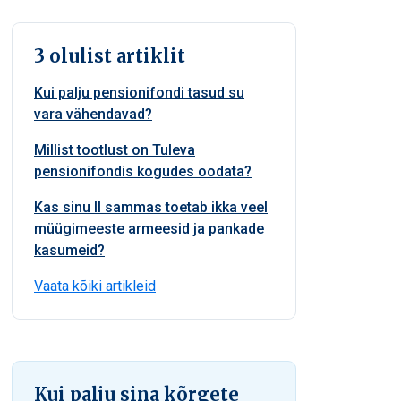
3 olulist artiklit
Kui palju pensionifondi tasud su
vara vähendavad?
Millist tootlust on Tuleva
pensionifondis kogudes oodata?
Kas sinu II sammas toetab ikka veel
müügimeeste armeesid ja pankade
kasumeid?
Vaata kõiki artikleid
Kui palju sina kõrgete