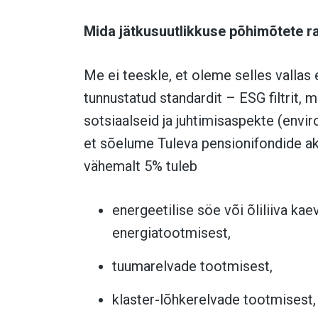
Mida jätkusuutlikkuse põhimõtete r
Me ei teeskle, et oleme selles vallas
tunnustatud standardit – ESG filtrit,
sotsiaalseid ja juhtimisaspekte (envi
et sõelume Tuleva pensionifondide akts
vähemalt 5% tuleb
energeetilise söe või õliliiva ka
energiatootmisest,
tuumarelvade tootmisest,
klaster-lõhkerelvade tootmisest,