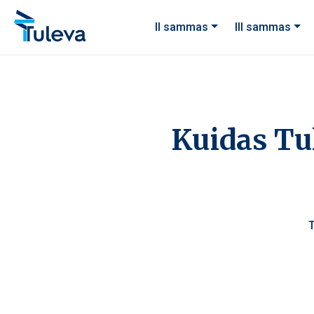
Liigu edasi sisu juurde
II sammas
III sammas
Kuidas Tu