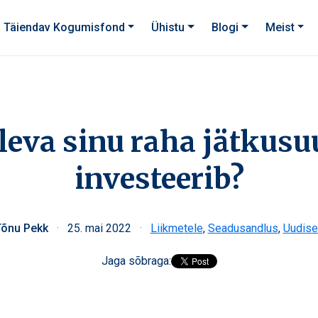
Täiendav Kogumisfond
Ühistu
Blogi
Meist
leva sinu raha jätkusu
investeerib?
Tõnu Pekk
·
25. mai 2022
·
Liikmetele
,
Seadusandlus
,
Uudis
Jaga sõbraga: