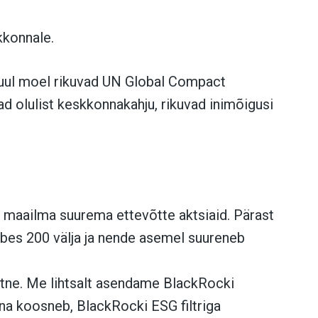
kkonnale.
muul moel rikuvad UN Global Compact
ad olulist keskkonnakahju, rikuvad inimõigusi
0 maailma suurema ettevõtte aktsiaid. Pärast
mbes 200 välja ja nende asemel suureneb
htne. Me lihtsalt asendame BlackRocki
äna koosneb, BlackRocki ESG filtriga