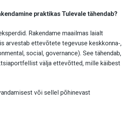
akendamine praktikas Tulevale tähendab?
 eksperdid. Rakendame maailmas laialt
 mis arvestab ettevõtete tegevuse keskkonna-,
ronmental, social, governance). See tähendab,
iaportfellist välja ettevõtted, mille käibest
evandamisest või sellel põhinevast