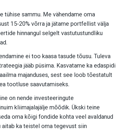
tte tühise sammu. Me vähendame oma
ust 15-20% võrra ja jätame portfellist välja
ertide hinnangul selgelt vastutustundliku
ad.
endamine ei too kaasa tasude tõusu. Tuleva
trateegia jääb püsima. Kasvatame ka edaspidi
aailma majanduses, sest see loob tõestatult
hea tootluse saavutamiseks.
line on nende investeeringute
nuim kliimajalajälje mõõdik. Ükski teine
 seda oma kõigi fondide kohta veel avaldanud
aitab ka teistel oma tegevust siin