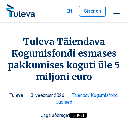
Liigu edasi sisu juurde
EN
Sisenen
Tuleva Täiendava
Kogumisfondi esmases
pakkumises koguti üle 5
miljoni euro
Tuleva
·
3. veebruar 2026
·
Täiendav Kogumisfond
,
Uudised
Jaga sõbraga: