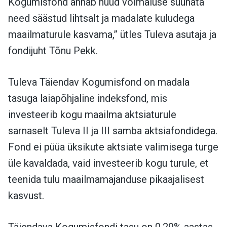
Kogumisfond annab nüüd võimaluse suunata
need säästud lihtsalt ja madalate kuludega
maailmaturule kasvama,” ütles Tuleva asutaja ja
fondijuht Tõnu Pekk.
Tuleva Täiendav Kogumisfond on madala
tasuga laiapõhjaline indeksfond, mis
investeerib kogu maailma aktsiaturule
sarnaselt Tuleva II ja III samba aktsiafondidega.
Fond ei püüa üksikute aktsiate valimisega turge
üle kavaldada, vaid investeerib kogu turule, et
teenida tulu maailmamajanduse pikaajalisest
kasvust.