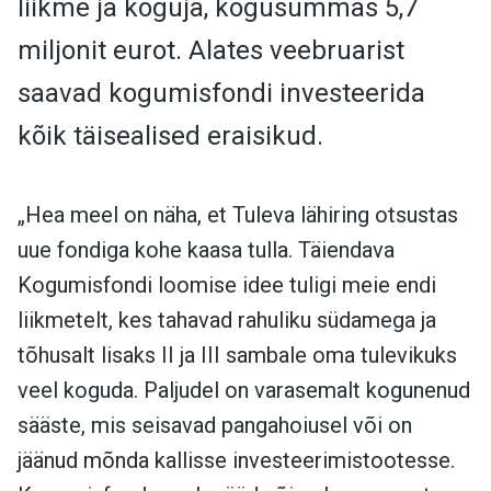
liikme ja koguja, kogusummas 5,7
miljonit eurot. Alates veebruarist
saavad kogumisfondi investeerida
kõik täisealised eraisikud.
„Hea meel on näha, et Tuleva lähiring otsustas
uue fondiga kohe kaasa tulla. Täiendava
Kogumisfondi loomise idee tuligi meie endi
liikmetelt, kes tahavad rahuliku südamega ja
tõhusalt lisaks II ja III sambale oma tulevikuks
veel koguda. Paljudel on varasemalt kogunenud
sääste, mis seisavad pangahoiusel või on
jäänud mõnda kallisse investeerimistootesse.