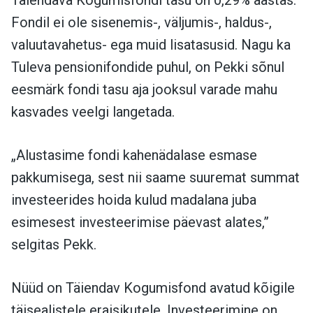
Täiendava Kogumisfondi tasu on 0,29% aastas.
Fondil ei ole sisenemis-, väljumis-, haldus-,
valuutavahetus- ega muid lisatasusid. Nagu ka
Tuleva pensionifondide puhul, on Pekki sõnul
eesmärk fondi tasu aja jooksul varade mahu
kasvades veelgi langetada.
„Alustasime fondi kahenädalase esmase
pakkumisega, sest nii saame suuremat summat
investeerides hoida kulud madalana juba
esimesest investeerimise päevast alates,”
selgitas Pekk.
Nüüd on Täiendav Kogumisfond avatud kõigile
täisealistele eraisikutele. Investeerimine on