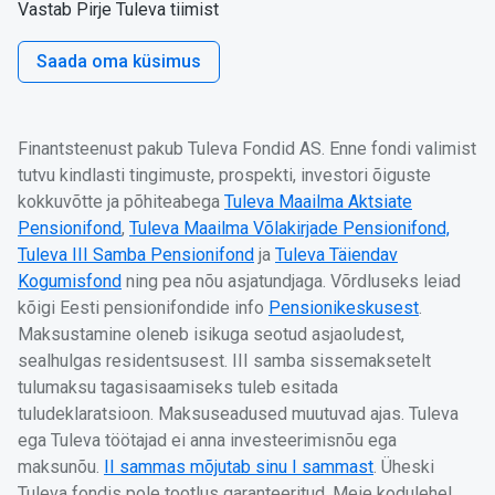
Vastab Pirje Tuleva tiimist
Saada oma küsimus
Finantsteenust pakub Tuleva Fondid AS. Enne fondi valimist
tutvu kindlasti tingimuste, prospekti, investori õiguste
kokkuvõtte ja põhiteabega
Tuleva Maailma Aktsiate
Pensionifond
,
Tuleva Maailma Võlakirjade Pensionifond,
Tuleva III Samba Pensionifond
ja
Tuleva Täiendav
Kogumisfond
ning pea nõu asjatundjaga. Võrdluseks leiad
kõigi Eesti pensionifondide info
Pensionikeskusest
.
Maksustamine oleneb isikuga seotud asjaoludest,
sealhulgas residentsusest. III samba sissemaksetelt
tulumaksu tagasisaamiseks tuleb esitada
tuludeklaratsioon. Maksuseadused muutuvad ajas. Tuleva
ega Tuleva töötajad ei anna investeerimisnõu ega
maksunõu.
II sammas mõjutab sinu I sammast
. Üheski
Tuleva fondis pole tootlus garanteeritud. Meie kodulehel