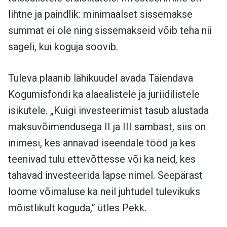
lihtne ja paindlik: minimaalset sissemakse
summat ei ole ning sissemakseid võib teha nii
sageli, kui koguja soovib.
Tuleva plaanib lähikuudel avada Täiendava
Kogumisfondi ka alaealistele ja juriidilistele
isikutele. „Kuigi investeerimist tasub alustada
maksuvõimendusega II ja III sambast, siis on
inimesi, kes annavad iseendale tööd ja kes
teenivad tulu ettevõttesse või ka neid, kes
tahavad investeerida lapse nimel. Seepärast
loome võimaluse ka neil juhtudel tulevikuks
mõistlikult koguda,” ütles Pekk.