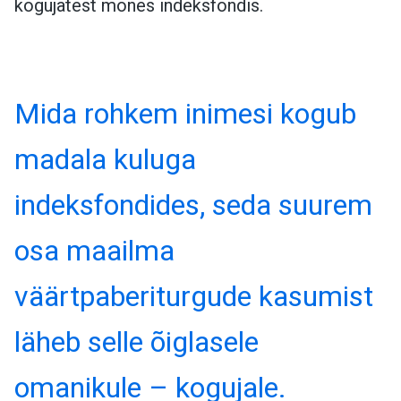
kogujatest mõnes indeksfondis.
Mida rohkem inimesi kogub
madala kuluga
indeksfondides, seda suurem
osa maailma
väärtpaberiturgude kasumist
läheb selle õiglasele
omanikule – kogujale.