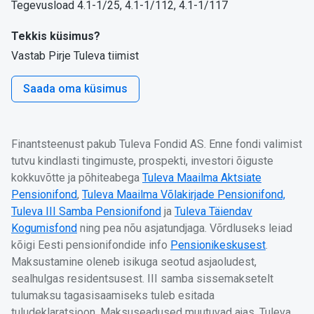
Tegevusload 4.1-1/25, 4.1-1/112, 4.1-1/117
Tekkis küsimus?
Vastab Pirje Tuleva tiimist
Saada oma küsimus
Finantsteenust pakub Tuleva Fondid AS. Enne fondi valimist
tutvu kindlasti tingimuste, prospekti, investori õiguste
kokkuvõtte ja põhiteabega
Tuleva Maailma Aktsiate
Pensionifond
,
Tuleva Maailma Võlakirjade Pensionifond,
Tuleva III Samba Pensionifond
ja
Tuleva Täiendav
Kogumisfond
ning pea nõu asjatundjaga. Võrdluseks leiad
kõigi Eesti pensionifondide info
Pensionikeskusest
.
Maksustamine oleneb isikuga seotud asjaoludest,
sealhulgas residentsusest. III samba sissemaksetelt
tulumaksu tagasisaamiseks tuleb esitada
tuludeklaratsioon. Maksuseadused muutuvad ajas. Tuleva