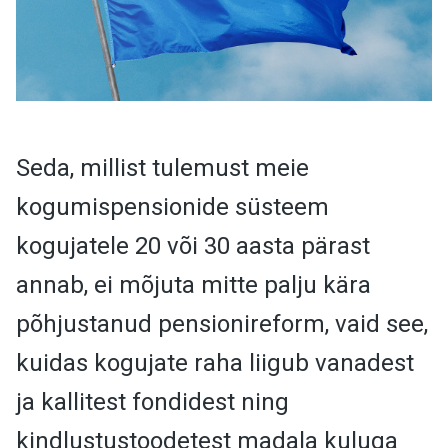
Seda, millist tulemust meie
kogumispensionide süsteem
kogujatele 20 või 30 aasta pärast
annab, ei mõjuta mitte palju kära
põhjustanud pensionireform, vaid see,
kuidas kogujate raha liigub vanadest
ja kallitest fondidest ning
kindlustustoodetest madala kuluga