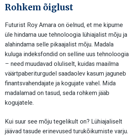
Rohkem õiglust
Futurist Roy Amara on öelnud, et me kipume
üle hindama uue tehnoloogia lühiajalist mõju ja
alahindama selle pikaajalist mõju. Madala
kuluga indeksfondid on selline uus tehnoloogia
– need muudavad oluliselt, kuidas maailma
väärtpaberiturgudel saadaolev kasum jaguneb
finantsvahendajate ja kogujate vahel. Mida
madalamad on tasud, seda rohkem jääb
kogujatele.
Kui suur see mõju tegelikult on? Lühiajaliselt
jäävad tasude erinevused turukõikumiste varju.