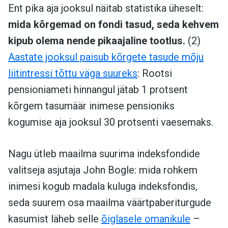
Ent pika aja jooksul näitab statistika üheselt:
mida kõrgemad on fondi tasud, seda kehvem
kipub olema nende pikaajaline tootlus.
(2)
Aastate jooksul paisub kõrgete tasude mõju
liitintressi tõttu väga suureks
: Rootsi
pensioniameti hinnangul jätab 1 protsent
kõrgem tasumäär inimese pensioniks
kogumise aja jooksul 30 protsenti vaesemaks.
Nagu ütleb maailma suurima indeksfondide
valitseja asjutaja John Bogle: mida rohkem
inimesi kogub madala kuluga indeksfondis,
seda suurem osa maailma väärtpaberiturgude
kasumist läheb selle
õiglasele omanikule
–