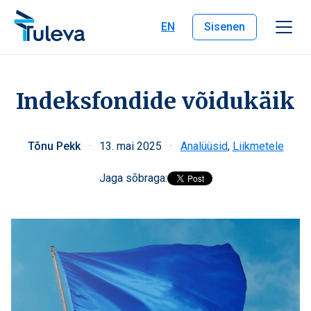
Liigu edasi sisu juurde
EN
Sisenen
Indeksfondide võidukäik
Tõnu Pekk
·
13. mai 2025
·
Analüüsid
,
Liikmetele
Jaga sõbraga: