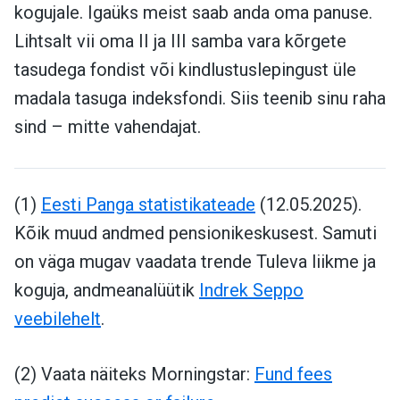
kogujale. Igaüks meist saab anda oma panuse.
Lihtsalt vii oma II ja III samba vara kõrgete
tasudega fondist või kindlustuslepingust üle
madala tasuga indeksfondi. Siis teenib sinu raha
sind – mitte vahendajat.
(1)
Eesti Panga statistikateade
(12.05.2025).
Kõik muud andmed pensionikeskusest. Samuti
on väga mugav vaadata trende Tuleva liikme ja
koguja, andmeanalüütik
Indrek Seppo
veebilehelt
.
(2) Vaata näiteks Morningstar:
Fund fees