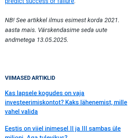
predict success or failure
.
NB! See artikkel ilmus esimest korda 2021.
aasta mais. Värskendasime seda uute
andmetega 13.05.2025.
VIIMASED ARTIKLID
Kas lapsele kogudes on vaja
investeerimiskontot? Kaks lähenemist, mille
vahel valida
Eestis on viiel inimesel II ja III sambas üle
miljoni. Aga tulevikus?