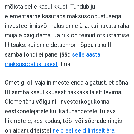
mõista selle kasulikkust. Tundub ju
elementaarne kasutada maksusoodustusega
investeerimisvõimalus enne ära, kui hakata raha
mujale paigutama. Ja riik on teinud otsustamise
lihtsaks: kui enne detsembri lõppu raha III
samba fondi ei pane, jääd
selle aasta
maksusoodustusest
ilma.
Ometigi oli vaja inimeste enda algatust, et sõna
III samba kasulikkusest hakkaks laialt levima.
Oleme tänu võlgu nii investorkogukonna
eestkõnelejatele kui ka tuhandetele Tuleva
liikmetele, kes kodus, tööl või sõprade ringis
on aidanud teistel
neid eeliseid lihtsalt ära