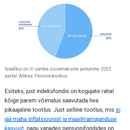
Graafikul on III samba sissemaksete jaotumine 2023.
aastal. Allikas: Pensionikeskus.
Esiteks, just indeksfondis on kogujate rahal
kõige parem võimalus saavutada hea
pikaajaline tootlus. Just selline tootlus, mis
ei
jää maha inflatsioonist ja maailmamajanduse
kasvust
, nagu vanades pensionifondides on