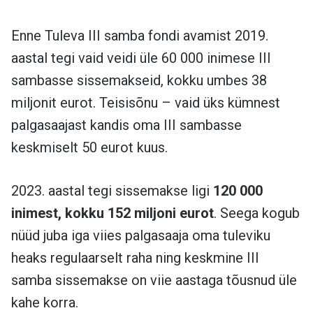
Enne Tuleva III samba fondi avamist 2019.
aastal tegi vaid veidi üle 60 000 inimese III
sambasse sissemakseid, kokku umbes 38
miljonit eurot. Teisisõnu – vaid üks kümnest
palgasaajast kandis oma III sambasse
keskmiselt 50 eurot kuus.
2023. aastal tegi sissemakse ligi
120 000
inimest, kokku 152 miljoni eurot
. Seega kogub
nüüd juba iga viies palgasaaja oma tuleviku
heaks regulaarselt raha ning keskmine III
samba sissemakse on viie aastaga tõusnud üle
kahe korra.