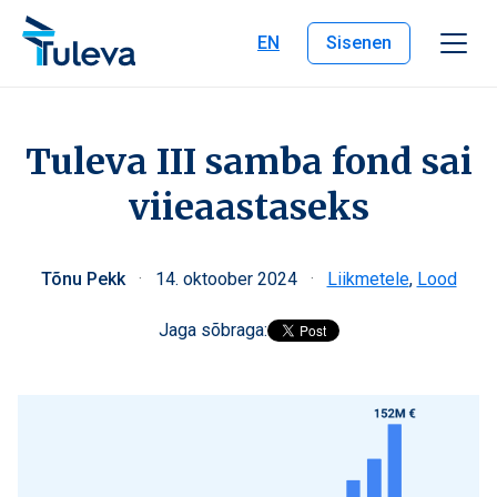
Liigu edasi sisu juurde
EN
Sisenen
Tuleva III samba fond sai
viieaastaseks
Tõnu Pekk
·
14. oktoober 2024
·
Liikmetele
,
Lood
Jaga sõbraga: