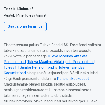
Tekkis küsimus?
Vastab Pirje Tuleva tiimist
Saada oma küsimus
Finantsteenust pakub Tuleva Fondid AS. Enne fondi valimist
tutvu kindlasti tingimuste, prospekti, investori õiguste
kokkuvõtte ja põhiteabega
Tuleva Maailma Aktsiate
Pensionifond
,
Tuleva Maailma Võlakirjade Pensionifond,
Tuleva III Samba Pensionifond
ja
Tuleva Täiendav
Kogumisfond
ning pea nõu asjatundjaga. Võrdluseks leiad
kõigi Eesti pensionifondide info
Pensionikeskusest
.
Maksustamine oleneb isikuga seotud asjaoludest,
sealhulgas residentsusest. III samba sissemaksetelt
tulumaksu tagasisaamiseks tuleb esitada
tuludeklaratsioon. Maksuseadused muutuvad ajas. Tuleva