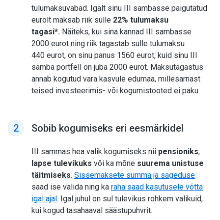
tulumaksuvabad. Igalt sinu III sambasse paigutatud
eurolt maksab riik sulle
22% tulumaksu
tagasi*.
Näiteks, kui sina kannad III sambasse
2000 eurot ning riik tagastab sulle tulumaksu
440 eurot, on sinu panus 1560 eurot, kuid sinu III
samba portfell on juba 2000 eurot.
Maksutagastus
annab kogutud vara kasvule edumaa, millesarnast
teised investeerimis- või kogumistooted ei paku.
Sobib kogumiseks eri eesmärkidel
2
III sammas hea valik kogumiseks nii
pensioniks
,
lapse tulevikuks
või ka mõne
suurema unistuse
täitmiseks
.
Sissemaksete summa ja sageduse
saad ise valida ning ka
raha saad kasutusele võtta
igal ajal
. Igal juhul on sul tulevikus rohkem valikuid,
kui kogud tasahaaval säästupuhvrit.