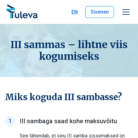
Liigu edasi sisu juurde
EN
Sisenen
III sammas – lihtne viis
kogumiseks
Miks koguda III sambasse?
III sambaga saad kohe maksuvõitu
1
See tähendab, et sinu III samba sissemaksed on