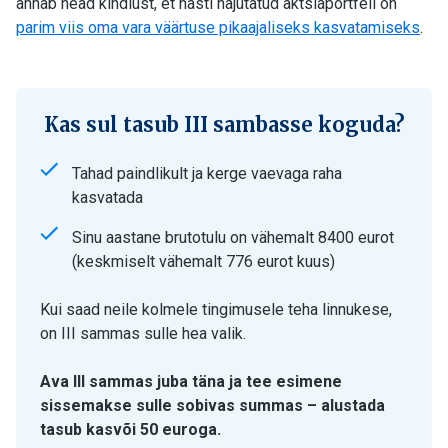
annab head kindlust, et hästi hajutatud aktsiaportfell on
parim viis oma vara väärtuse pikaajaliseks kasvatamiseks
.
Kas sul tasub III sambasse koguda?
Tahad paindlikult ja kerge vaevaga raha
kasvatada
Sinu aastane brutotulu on vähemalt 8400 eurot
(keskmiselt vähemalt 776 eurot kuus)
Kui saad neile kolmele tingimusele teha linnukese,
on III sammas sulle hea valik.
Ava III sammas juba täna ja tee esimene
sissemakse sulle sobivas summas – alustada
tasub kasvõi 50 euroga.