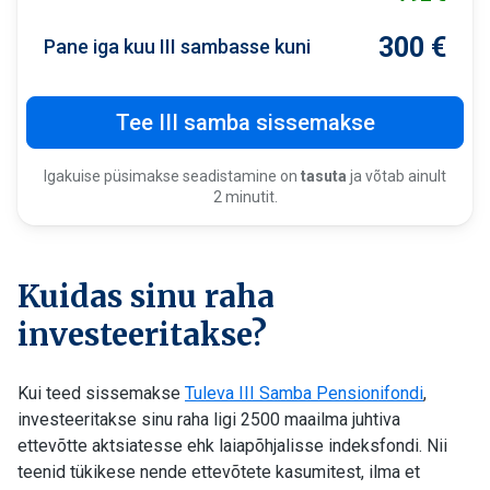
300
€
Pane iga kuu III sambasse kuni
Tee III samba sissemakse
Igakuise püsimakse seadistamine on
tasuta
ja võtab ainult
2 minutit.
Kuidas sinu raha
investeeritakse?
Kui teed sissemakse
Tuleva III Samba Pensionifondi
,
investeeritakse sinu raha ligi 2500 maailma juhtiva
ettevõtte aktsiatesse ehk laiapõhjalisse indeksfondi. Nii
teenid tükikese nende ettevõtete kasumitest, ilma et