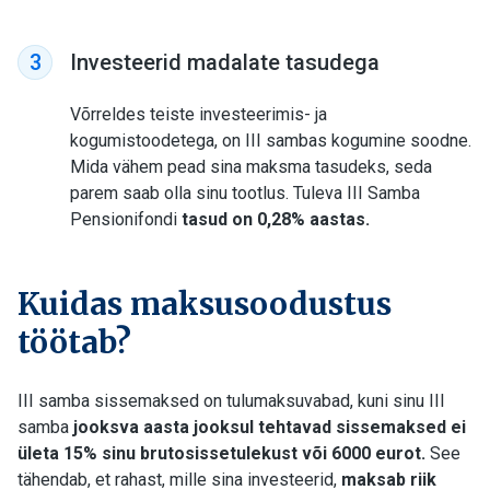
Investeerid madalate tasudega
3
Võrreldes teiste investeerimis- ja
kogumistoodetega, on III sambas kogumine soodne.
Mida vähem pead sina maksma tasudeks, seda
parem saab olla sinu tootlus. Tuleva III Samba
Pensionifondi
tasud on 0,28% aastas.
Kuidas maksusoodustus
töötab?
III samba sissemaksed on tulumaksuvabad, kuni sinu III
samba
jooksva aasta jooksul tehtavad sissemaksed ei
ületa 15% sinu brutosissetulekust või 6000 eurot.
See
tähendab, et rahast, mille sina investeerid,
maksab riik