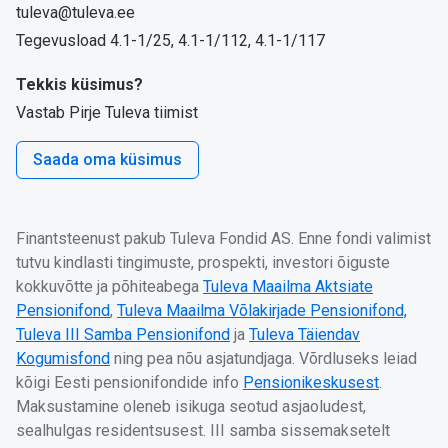
tuleva@tuleva.ee
Tegevusload 4.1-1/25, 4.1-1/112, 4.1-1/117
Tekkis küsimus?
Vastab Pirje Tuleva tiimist
Saada oma küsimus
Finantsteenust pakub Tuleva Fondid AS. Enne fondi valimist
tutvu kindlasti tingimuste, prospekti, investori õiguste
kokkuvõtte ja põhiteabega
Tuleva Maailma Aktsiate
Pensionifond
,
Tuleva Maailma Võlakirjade Pensionifond,
Tuleva III Samba Pensionifond
ja
Tuleva Täiendav
Kogumisfond
ning pea nõu asjatundjaga. Võrdluseks leiad
kõigi Eesti pensionifondide info
Pensionikeskusest
.
Maksustamine oleneb isikuga seotud asjaoludest,
sealhulgas residentsusest. III samba sissemaksetelt